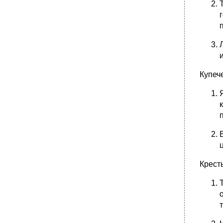
анализ перспективных технологий.
•
53. Социокультурные потребности
молодежи. Организация скд с данной
социально-демографической группой и
анализ перспективных технологий.
•
54. Социокультурные потребности людей
среднего и пожилого возраста. Организация
скд с данной социально-демографической
группой и анализ перспективных
Купеч
технологий.
•
56. Понятие социально-культурной
реабилитации.
57. Подготовка профессиональных кадров
для организаций культуры в Республике
Беларусь (бгуки и др.).
•
1. Культура как образ жизни человека и
общества.
Крест