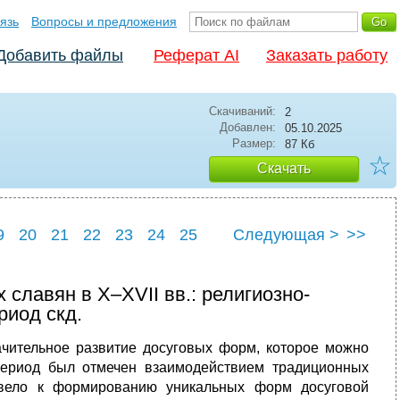
язь
Вопросы и предложения
Добавить файлы
Реферат AI
Заказать работу
Скачиваний:
2
Добавлен:
05.10.2025
Размер:
87 Кб
☆
Скачать
9
20
21
22
23
24
25
Следующая >
>>
9
30
 славян в X–XVII вв.: религиозно-
иод скд.
ачительное развитие досуговых форм, которое можно
 период был отмечен взаимодействием традиционных
ивело к формированию уникальных форм досуговой