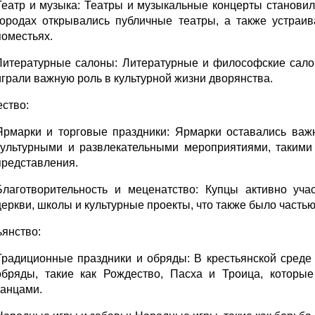
Театр и музыка: Театры и музыкальные концерты станови
городах открывались публичные театры, а также устраи
поместьях.
Литературные салоны: Литературные и философские сало
играли важную роль в культурной жизни дворянства.
ество:
Ярмарки и торговые праздники: Ярмарки оставались важ
культурными и развлекательными мероприятиями, такими
представления.
Благотворительность и меценатство: Купцы активно уча
церкви, школы и культурные проекты, что также было частью
ьянство:
Традиционные праздники и обряды: В крестьянской среде
обряды, такие как Рождество, Пасха и Троица, которы
танцами.