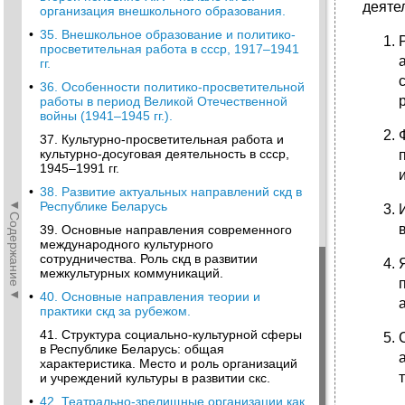
деяте
организация внешкольного образования.
•
35. Внешкольное образование и политико-
просветительная работа в ссср, 1917–1941
гг.
•
36. Особенности политико-просветительной
работы в период Великой Отечественной
войны (1941–1945 гг.).
37. Культурно-просветительная работа и
культурно-досуговая деятельность в ссср,
1945–1991 гг.
•
38. Развитие актуальных направлений скд в
◄Содержание◄
Республике Беларусь
39. Основные направления современного
международного культурного
сотрудничества. Роль скд в развитии
межкультурных коммуникаций.
•
40. Основные направления теории и
практики скд за рубежом.
41. Структура социально-культурной сферы
в Республике Беларусь: общая
характеристика. Место и роль организаций
и учреждений культуры в развитии скс.
•
42. Театрально-зрелищные организации как