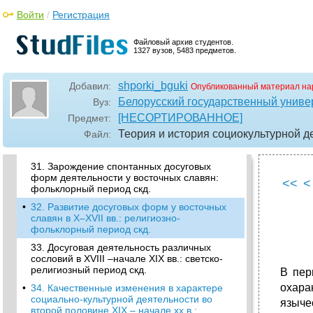
Республике Беларусь.
Войти
/
Регистрация
•
26. Государственные и общественные
субъекты скд.
Файловый архив студентов.
27. Семья как субъект скд.
1327 вузов, 5483 предметов.
•
28. Понятие свободного времени и досуга.
Классификация досуга.
shporki_bguki
Добавил:
Опубликованный материал на
29. Понятие культуры досуга и культурно-
Белорусский государственный универ
Вуз:
досуговой деятельности.
[НЕСОРТИРОВАННОЕ]
Предмет:
•
30. Историческая эволюция культурно-
Теория и история социокультурной д
Файл:
досуговой деятельности: общая
характеристика.
31. Зарождение спонтанных досуговых
форм деятельности у восточных славян:
<<
<
фольклорный период скд.
•
32. Развитие досуговых форм у восточных
славян в X–XVII вв.: религиозно-
фольклорный период скд.
33. Досуговая деятельность различных
сословий в XVIII –начале XIX вв.: светско-
религиозный период скд.
В пер
охара
•
34. Качественные изменения в характере
социально-культурной деятельности во
языче
второй половине XIX – начале хх в.: