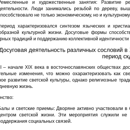
Ремесленные и художественные занятия: Развитие р
деятельности. Люди занимались резьбой по дереву, вы
способствовало не только экономическому, но и культурном
период характеризовался синтезом языческих и христиа
образной культурной жизни. Досуговые формы способст
урных традиций и поддержанию коллективной идентичности 
 Досуговая деятельность различных сословий в X
период ск
II – начале XIX века в восточнославянских обществах до
тельные изменения, что можно охарактеризовать как св
ное развитие светской культуры, однако религиозные тра
дневную жизнь.
нство:
Балы и светские приемы: Дворяне активно участвовали в б
центром светской жизни. Эти мероприятия служили не 
поддержания социальных связей.