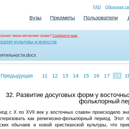
FAQ
Обратная св
Вузы
Предметы
Пользователи
рушает ваши авторские права?
Сообщите нам.
ситет культуры и искусств
еятельности
.docx
 Предыдущая
11
12
13
14
15
16
17
18
1
26
27
28
2
32. Развитие досуговых форм у восточных
фольклорный пер
иод с X по XVII век у восточных славян происходило зн
ктеризовать как религиозно-фольклорный период. Этот
ских обычаев и новой христианской культуры, что пр