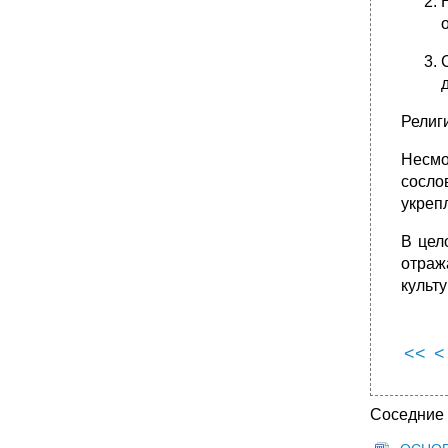
Религ
Несмо
сосло
укреп
В цел
отраж
культ
<<
<
Соседние