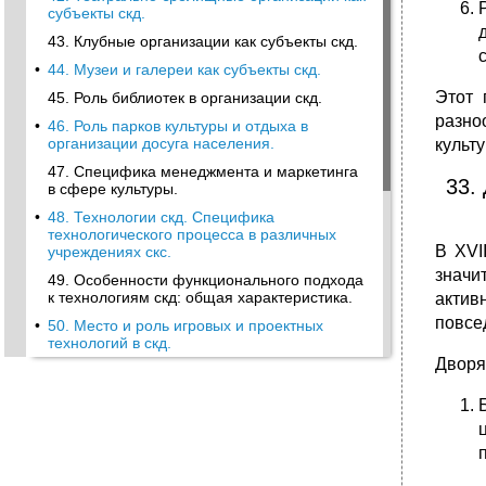
субъекты скд.
43. Клубные организации как субъекты скд.
•
44. Музеи и галереи как субъекты скд.
Этот 
45. Роль библиотек в организации скд.
разно
•
46. Роль парков культуры и отдыха в
организации досуга населения.
культ
47. Специфика менеджмента и маркетинга
33.
в сфере культуры.
•
48. Технологии скд. Специфика
технологического процесса в различных
В XVI
учреждениях скс.
значи
49. Особенности функционального подхода
к технологиям скд: общая характеристика.
актив
повсе
•
50. Место и роль игровых и проектных
технологий в скд.
Дворя
51. Особенности дифференцированного
подхода к технологиям скд: общая
характеристика.
•
52. Социокультурные потребности детей и
подростков. Организация скд с данной
социально-демографической группой и