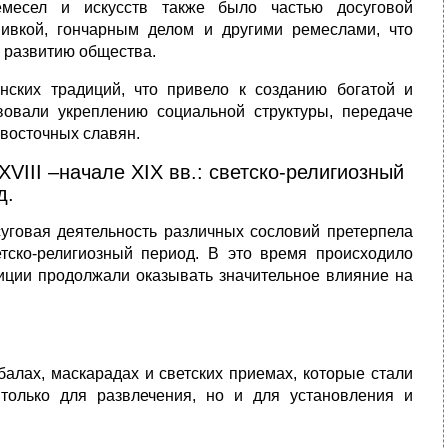
емесел и искусств также было частью досуговой
шивкой, гончарным делом и другими ремеслами, что
у развитию общества.
нских традиций, что привело к созданию богатой и
вовали укреплению социальной структуры, передаче
восточных славян.
VIII –начале XIX вв.: светско-религиозный
д.
суговая деятельность различных сословий претерпела
етско-религиозный период. В это время происходило
диции продолжали оказывать значительное влияние на
алах, маскарадах и светских приемах, которые стали
только для развлечения, но и для установления и