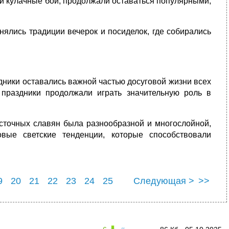
 и кулачные бои, продолжали оставаться популярными,
нялись традиции вечерок и посиделок, где собирались
дники оставались важной частью досуговой жизни всех
праздники продолжали играть значительную роль в
восточных славян была разнообразной и многослойной,
вые светские тенденции, которые способствовали
9
20
21
22
23
24
25
Следующая >
>>
9
30