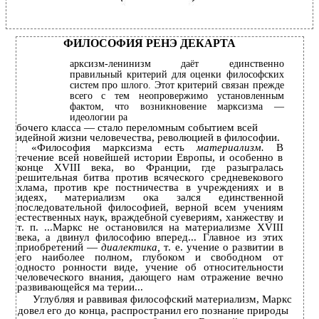
ФИЛОСОФИЯ РЕНЭ ДЕКАРТА
арксизм-ленинизм даёт единственно
правильный критерий для оценки философских
систем про­ шлого. Этот критерий связан прежде
всего с тем неопровержимо установленным
фактом, что возникновение марксизма —
идеологии ра­
бочего класса — стало переломным событием всей
идейной жизни человечества, революцией в философии.
«Философия марксизма есть
материализм.
В
течение всей новейшей истории Европы, и особенно в
конце XVIII века, во Франции, где разыгралась
решительная битва против всяческого средневекового
хлама, против кре­ постничества в учреждениях и в
идеях, материализм ока­ зался единственной
последовательной философией, верной всем учениям
естественных наук, враждебной суевериям, ханжеству и
т. п. ...Маркс не остановился на материализме XVIII
века, а двинул философию вперед... Главное из этих
приобретений —
диалектика,
т. е. учение о развитии в
его наиболее полном, глубоком и свободном от
односто­ ронности виде, учение об относительности
человеческого внания, дающего нам отражение вечно
развивающейся ма­ терии...
Углубляя и раввивая философский материализм, Маркс
довел его до конца, распространил его познание природы