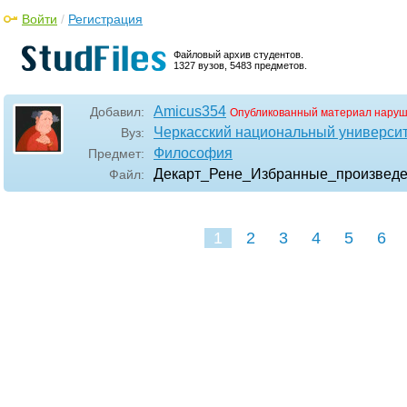
Войти
/
Регистрация
Файловый архив студентов.
1327 вузов, 5483 предметов.
Amicus354
Добавил:
Опубликованный материал наруш
Черкасский национальный университ
Вуз:
Философия
Предмет:
Декарт_Рене_Избранные_произвед
Файл:
1
2
3
4
5
6