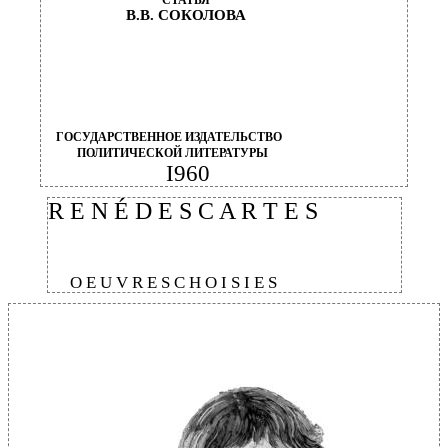
СТАТЬЯ
В.В. СОКОЛОВА
ГОСУДАРСТВЕННОЕ ИЗДАТЕЛЬСТВО
ПОЛИТИЧЕСКОЙ ЛИТЕРАТУРЫ
I960
R E N É D E S C A R T E S
O E U V R E S C H O I S I E S