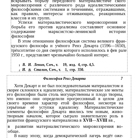
вскрывать борьбу передового материалистиче­ ского
мировоззрения с различного рода идеалистическими
философскими системами и течениями, отражавшими,
как правило, интересы отживающих, реакционных
классов и их групп.
Успехи материалистического мировоззрения и
борьба его против идеализма составляют основное
содержание марксистско-ленинской истории
философии
В этом отношении философская система великого фран­
цузского философа и учёного Ренэ Декарта (1596—1650),
трёхсотлетие со дня смерти которого исполнилось в фев­ рале
1950 г., представляет чрезвычайно большой интерес.
В.
И.
Ленин,
Соч., т.
19,
изд.
4, стр. 4,5.
1
И.
Сталин,
Соч., т.
1,
стр.
350.
В.
2
Философия Реиэ Декарта
7
Хотя Декарт и не был последовательным материалистом и
скорее склонялся к идеализму, материалистические эле­ менты
его философии были столь могущественны и плодо­ творны,
что именно они определили прогрессивный в целом для
своего времени характер етой философии, несмотря на
серьёзные её уступки идеализму. Материалистические
элементы философии Декарта явились тем новым, живо­
творным началом, которое сыграло значительную роль в
развитии французского материализма в
XVII
—
XVIII
вв.,
в
развитии материалистического мировоззрения во­
обще.
В
нашу эпоху, когда демократический лагерь ведёт оже­