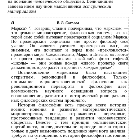
на поэнание
человеческого общества.
Величайшим
завоева­ нием научной мысли явился
истсрический
материализм
в
В. В. Соколов
г
Маркса>
.
Товарищ Сталин подчёркивал, что марксизм —
это цельное мировоззрение, философская система, из ко­
торой само собой вытекает пролетарский социализм Маркса.
Но пролетарский социализм «не просто философ­ ское
учение. Он является учением пролетарских масс, их
знаменем, его почитают и перед ним «преклоняются»
пролетарии мира. Следовательно, Маркс и Энгельс яв­ ляются
не просто родоначальниками какой-либо фило­ софской
«школы» — они живые вожди живого пролетар­ ского
2
движения, которое растёт и крепнет с каждым днём»
.
Возникновение марксизма было настоящим
открытием, революцией в философии. Только
понимание марксистсколенинской философии как
революционного переворота в философии даёт
возможность научного освещения вопроса о
возникновении, развитии и исторической роли различ­
ных философских систем прошлого.
История философии есть прежде всего история
возник­ новения и развития материалистического
мировоззрения, всегда отражавшего передовые,
прогрессивные тенденции в развитии человеческого
общества. Вместе с тем принцип большевистской
партийности, последовательное проведе­ ние которого
только и даёт возможность подлинно науч­ ного анализа,
требует по отношению к истории философии постоянно