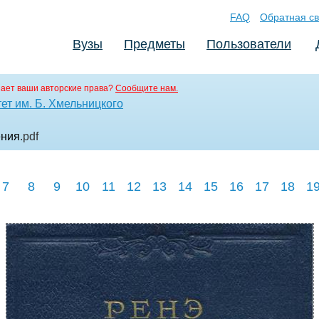
FAQ
Обратная св
Вузы
Предметы
Пользователи
ает ваши авторские права?
Сообщите нам.
ет им. Б. Хмельницкого
ения
.pdf
7
8
9
10
11
12
13
14
15
16
17
18
1