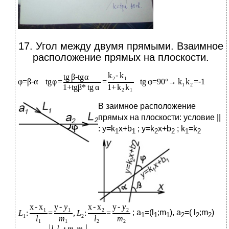
17.​ Угол между двумя прямыми. Взаимное
расположение прямых на плоскости.
В
заимное расположение
прямых на плоскости: условие ||
: y=k
x+b
; y=k
x+b
; k
=k
1
1
2
2
1
2
; a
=(l
;m
), a
=( l
;m
)
1
1
1
2
2
2