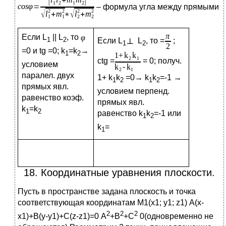
– формула угла между прямыми
Если L
|| L
, то
1
2
Если L
L
, то =
;
1
2
=0 и tg =0; k
=k
→
1
2
сtg =
= 0; получ.
условием
паралел. двух
1+ k
k
=0→ k
k
=-1 →
1
2
1
2
прямых явл.
условием перпенд.
равенство коэф.
прямых явл.
k
=k
1
2
равенство k
k
=-1 или
1
2
k
=
1
18.​ Координатные уравнения плоскости.
Пусть в пространстве задана плоскость и точка
соответствующая координатам М1(х1; у1; z1) А(х-
2
2
2
х1)+В(у-у1)+С(z-z1)=0 A
+B
+C
0(одновременно не