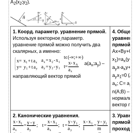
А
(х
;у
).
2
2
2
1.
Коорд. параметр. уравнение прямой.
4. Обще
Используя векторное
параметр.
уравнен
уравнение прямой можно получить два
прямой.
скалярных, а именно:
Ax+By+C
x
)=a
(y-
1
x
a(a
;a
) –
x
y
a
x-a
y+
y
x
a
x
=0 (
направляющий вектор прямой
y
1
a
; C= a
x
x
n(A;B) –
нормаль
вектор п
2. Канонические уравнения.
3. Уравн
прямой
проход