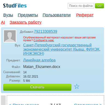
Вузы
Предметы
Пользователи
Реферат
AI
Заказать работу
79213308539
Добавил:
Опубликованный материал нарушает ваши авторские
права?
Сообщите нам.
Санкт-Петербургский государственный
Вуз:
экономический университет (бывш. ФИНЭК,
ИНЖЭКОН)
Линейная алгебра
Предмет:
Matan_Ekzamen
.docx
Файл:
Скачиваний:
14
Добавлен:
16.02.2021
Размер:
5 Мб
☆
Скачать