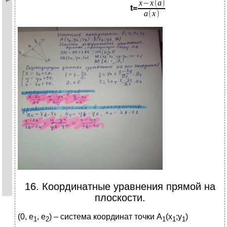
t=
16.​ Координатные уравнения прямой на
плоскости.
(0, е
, е
) – система координат точки А
(х
;у
)
1
2
1
1
1