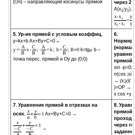
(l;m) – направляющий косинусы прямой
через 2 
А(х
;у
), 
1
1
5. Ур-ие прямой с угловым коэффиц.
6.
y=kx+b Ax+By+C=0→
Нормир
(нормал
k=tg
b –
уравнен
точка перес. прямой и Оу до (0;0)
прямой.
sin -p=0;
r
n
(cos ;sin
→ (
x
;
y
)(
co
)=OP
→
x cos +y 
7. Уравнение прямой в отрезках на
8. Уравн
прямой
осях.
Ax+By+C=0 →
проход
через то
→
заданно