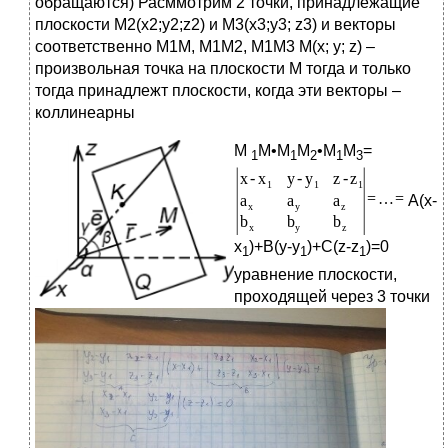
обращаются) Расммотрим 2 точки, принадлежащие
плоскости М2(x2;у2;z2) и М3(х3;у3; z3) и векторы
соответственно М1М, М1М2, М1М3 М(х; у; z) –
произвольная точка на плоскости М тогда и только
тогда принадлежт плоскости, когда эти векторы –
коллинеарны
М
М•М
М
•М
М
=
1
1
2
1
3
A(х-
х
)+B(у-у
)+C(z-z
)=0
1
1
1
уравнение плоскости,
проходящей через 3 точки