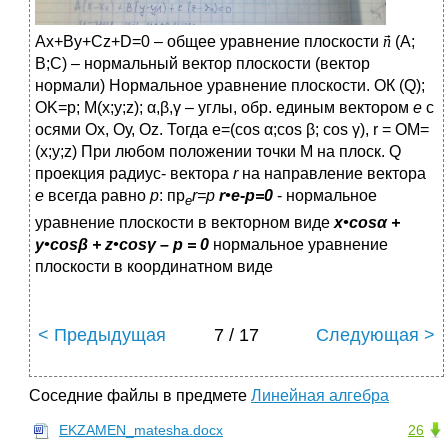
Ax+By+Cz+D=0 – общее уравнение плоскости
(А;
В;С) – нормальный вектор плоскости (вектор
нормали) Нормальное уравнение плоскости. ОК (Q);
OK=p; M(x;y;z); α,β,γ – углы, обр. единым вектором
е
с
осями Ох, Оу, Oz. Тогда е=(cos α;cos β; cos γ), r = OM=
(x;y;z) При любом положении точки М на плоск. Q
проекция радиус- вектора
r
на направление вектора
e
всегда равно
p
: пр
r
=
p
r
•
e
-
p
=0
- нормальное
е
уравнение плоскости в векторном виде
x
•
cos
α +
y•cosβ + z•
cos
γ –
p
= 0
нормальное уравнение
плоскости в координатном виде
< Предыдущая
7 / 17
Следующая >
Соседние файлы в предмете
Линейная алгебра
EKZAMEN_matesha.docx
26