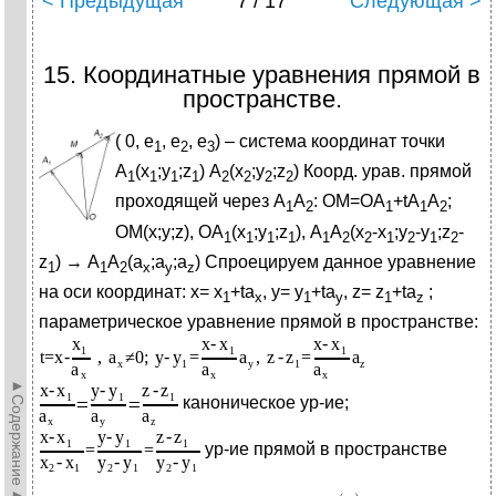
< Предыдущая
7 / 17
Следующая >
15.​ Координатные уравнения прямой в
пространстве.
(
0, е
, е
, е
) – система координат точки
1
2
3
А
(х
;у
;z
) А
(х
;у
;z
) Коорд. урав. прямой
1
1
1
1
2
2
2
2
проходящей через А
А
: ОМ=ОА
+tА
А
;
1
2
1
1
2
ОМ(х;у;z), ОА
(х
;у
;z
), А
А
(х
-х
;у
-у
;z
-
1
1
1
1
1
2
2
1
2
1
2
z
) → А
А
(a
;a
;a
) Спроецируем данное уравнение
1
1
2
x
y
z
на оси координат: х= х
+ta
, у= у
+ta
, z= z
+ta
;
1
x
1
у
1
z
параметрическое уравнение прямой в пространстве:
►Содержание►
каноническое ур-ие;
ур-ие прямой в пространстве