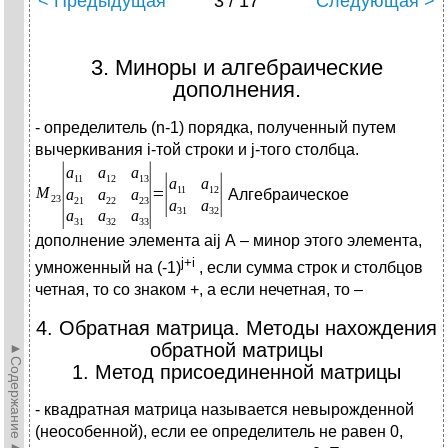
< Предыдущая
3 / 17
Следующая >
3. Миноры и алгебраические
дополнения.
- определитель (n-1) порядка, полученный путем
вычеркивания i-той строки и j-того столбца.
Алгебраическое
дополнение элемента аij А – минор этого элемента,
j
+
i
умноженный на (-1)
, если сумма строк и столбцов
четная, то со знаком +, а если нечетная, то –
4. Обратная матрица. Методы нахождения
обратной матрицы
►Содержание►
1. Метод присоединенной матрицы
- квадратная матрица называется невырожденной
(неособенной), если ее определитель не равен 0,