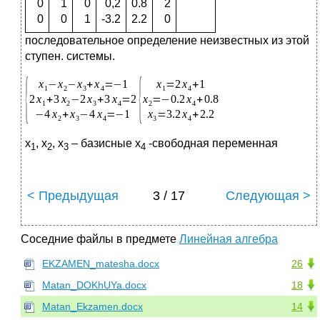
0
1
0
0,2
0.8
2
0
0
1
-3.2
2.2
0
последовательное определение неизвестных из этой
ступен. системы.
x
, x
, x
– базисные x
-свободная переменная
1
2
3
4
< Предыдущая
3 / 17
Следующая >
Соседние файлы в предмете
Линейная алгебра
EKZAMEN_matesha.docx
26
Matan_DOKhUYa.docx
18
Matan_Ekzamen.docx
14