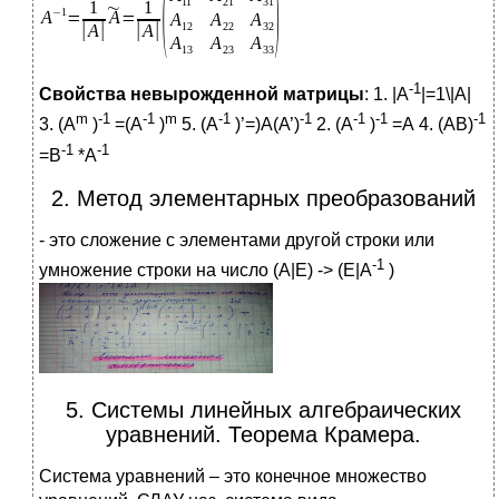
-1
Свойства невырожденной матрицы
: 1. |A
|=1\|A|
m
-1
-1
m
-1
-1
-1
-1
-1
3. (А
)
=(А
)
5. (А
)’=)А(A’)
2. (А
)
=А 4. (АВ)
-1
-1
=В
*А
2. Метод элементарных преобразований
- это сложение с элементами другой строки или
-1
умножение строки на число (А|E) -> (E|A
)
5. Системы линейных алгебраических
уравнений. Теорема Крамера.
Система уравнений – это конечное множество