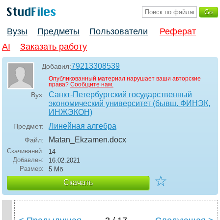
Вузы
Предметы
Пользователи
Реферат
AI
Заказать работу
79213308539
Добавил:
Опубликованный материал нарушает ваши авторские
права?
Сообщите нам.
Санкт-Петербургский государственный
Вуз:
экономический университет (бывш. ФИНЭК,
ИНЖЭКОН)
Линейная алгебра
Предмет:
Matan_Ekzamen
.docx
Файл:
Скачиваний:
14
Добавлен:
16.02.2021
Размер:
5 Мб
☆
Скачать