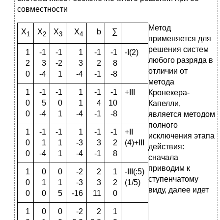
совместности
Метод
Х
Х
Х
Х
b
∑
1
2
3
4
применяется для
решения систем
1
-1
-1
1
-1
-1
-I(2)
любого разряда в
2
3
-2
3
2
8
отличии от
0
-4
1
-4
-1
-8
метода
1
-1
-1
1
-1
-1
+III
Кронекера-
0
5
0
1
4
10
Капелли,
0
-4
1
-4
-1
-8
является методом
полного
1
-1
-1
1
-1
-1
+II
исключения этапа
0
1
1
-3
3
2
(4)+III
действия:
0
-4
1
-4
-1
8
сначала
приводим к
1
0
0
-2
2
1
-III(:5)
ступенчатому
0
1
1
-3
3
2
(1/5)
виду, далее идет
0
0
5
-16
11
0
1
0
0
-2
2
1