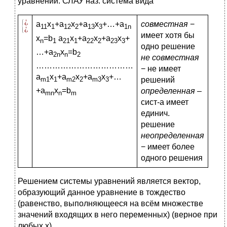
уравнений. СЛАУ наз. система вида
a
x
+a
x
+a
x
+…+a
c
овместная
−
11
1
12
2
13
3
1
n
имеет хотя бы
х
=b
a
x
+a
x
+a
x
+
n
1
21
1
22
2
23
3
одно решение
…+a
x
=b
2
n
n
2
не совместная
………………………………
− не имеет
a
x
+a
x
+a
x
+…
m
1
1
m
2
2
m
3
3
решений
+a
x
=b
определенная
–
mn
n
m
сист-а имеет
единич.
решение
неопределенная
− имеет более
одного решения
Решением системы уравнений является вектор,
образующий данное уравнение в тождество
(равенство, выполняющееся на всём множестве
значений входящих в него переменных) (верное при
любых х)