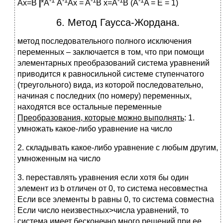
-1
-1
-1
-1
-1
Ax=B
|
*A
A
Ax = A
B x=A
B (A
A = E = 1)
6. Mетод Гаусса-Жордана.
метод последовательного полного исключения
переменных – заключается в том, что при помощи
элементарных преобразований система уравнений
приводится к равносильной системе ступенчатого
(треугольного) вида, из которой последовательно,
начиная с последних (по номеру) переменных,
находятся все остальные переменные
Преобразования, которые можно выполнять
: 1.
умножать какое-либо уравнение на число
2. складывать какое-либо уравнение с любым другим,
умноженным на число
3. переставлять уравнения если хотя бы один
элемент из b отличен от 0, то система несовместна
Если все элементы b равны 0, то система совместна
Если число неизвестных>числа уравнений, то
система имеет бесконечно много решений при ее