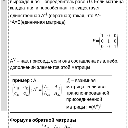
вырожденная – определитель равен 0. Если матрица
квадратная и неособенная, то существует
-1
-1
единственная А
(обратная) такая, что А
*А=Е(единичная матрица)
V
A
– наз. присоед., если она составлена из алгебр.
дополнений элементов этой матрицы
пример
: A=
– взаимная
матрица, если явл.
транспонированной
присоединённой
V
T
матрицы : =(А
)
Формула обратной матрицы