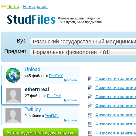
Войти
/
Регистрация
Файловый архив студентов.
1327 вузов, 5483 предметов.
Вуз
Рязанский государственный медицинский
Предмет
Нормальная физиология [481]
Upload
445 файлов в
РязГМУ
Физиология занятие
Профиль
Физиология занятие
etherrrreal
27 файлов в
РязГМУ
Физиология занятие
Профиль
Физиология занятие
Twilljoy
Физиология занятие
9 файлов в
РязГМУ
Профиль
Физиология занятие
Этот предмет есть в других вузах
Физиология занятие