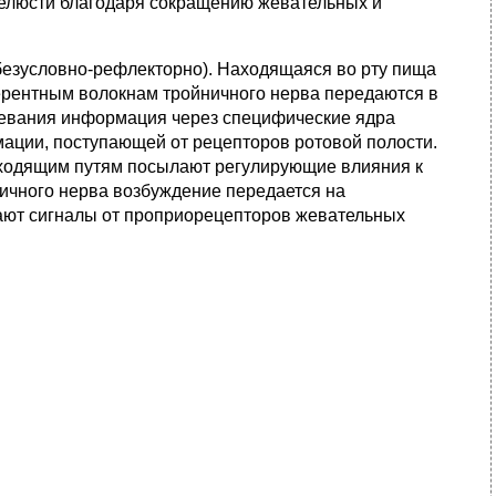
челюсти благодаря сокращению жевательных и
езусловно-рефлекторно). Находящаяся во рту пища
ерентным волокнам тройничного нерва передаются в
 жевания информация через специфические ядра
мации, поступающей от рецепторов ротовой полости.
сходящим путям посылают регулирующие влияния к
ичного нерва возбуждение передается на
ют сигналы от проприорецепторов жевательных