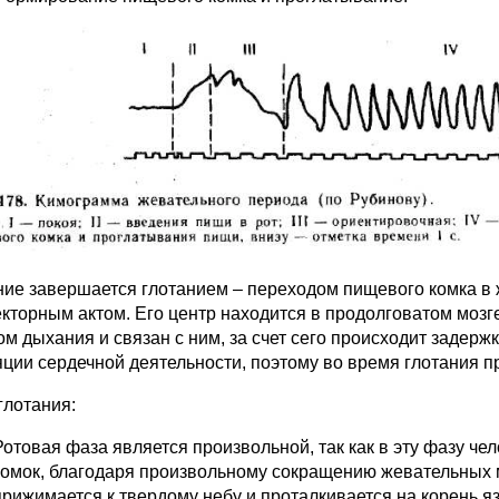
ие завершается глотанием – переходом пищевого комка в ж
кторным актом. Его центр находится в продолговатом мозге
ом дыхания и связан с ним, за счет сего происходит задерж
яции сердечной деятельности, поэтому во время глотания 
глотания:
Ротовая фаза является произвольной, так как в эту фазу ч
комок, благодаря произвольному сокращению жевательных м
прижимается к твердому небу и проталкивается на корень я