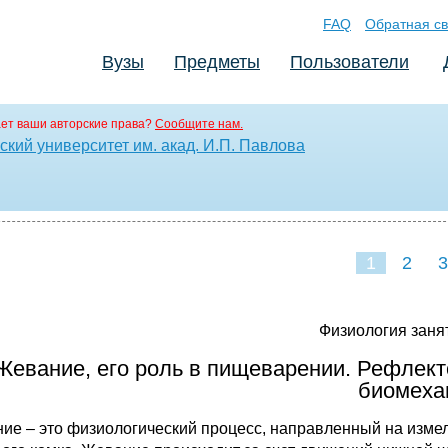
FAQ
Обратная св
Вузы
Предметы
Пользователи
ет ваши авторские права?
Сообщите нам.
кий университет им. акад. И.П. Павлова
1
2
3
Физиология занят
Жевание, его роль в пищеварении. Рефлекто
биомеха
ие – это физиологический процесс, направленный на изме