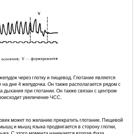
елудок через глотку и пищевод. Глотание является
 на дне 4 желудочка. Он также располагается рядом с
ка дыхания при глотании. Он также связан с центром
происходит увеличение ЧСС.
еловек может по желанию прекратить глотание. Пищевой
ышц и мышц языка продвигается в сторону глотки,
зыка. С этого момента начинается вторая фаза,