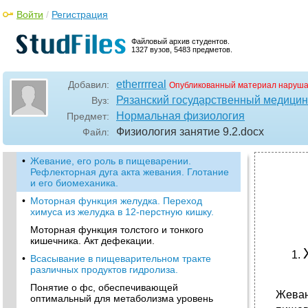
Войти
/
Регистрация
Файловый архив студентов.
1327 вузов, 5483 предметов.
etherrrreal
Добавил:
Опубликованный материал наруша
Рязанский государственный медицинс
Вуз:
Нормальная физиология
Предмет:
Физиология занятие 9.2
.docx
Файл:
•
Жевание, его роль в пищеварении.
Рефлекторная дуга акта жевания. Глотание
и его биомеханика.
•
Моторная функция желудка. Переход
химуса из желудка в 12-перстную кишку.
Моторная функция толстого и тонкого
кишечника. Акт дефекации.
•
Всасывание в пищеварительном тракте
различных продуктов гидролиза.
Понятие о фс, обеспечивающей
Жеван
оптимальный для метаболизма уровень