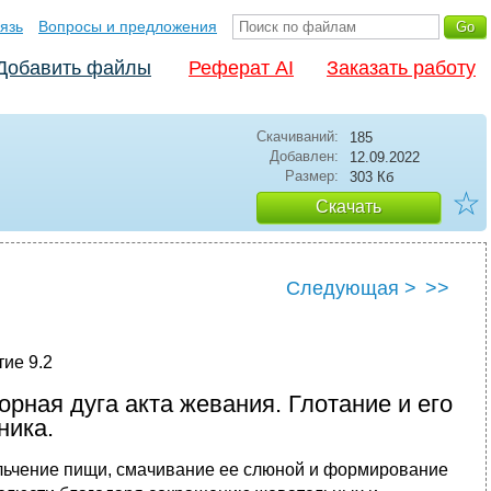
язь
Вопросы и предложения
Добавить файлы
Реферат AI
Заказать работу
Скачиваний:
185
Добавлен:
12.09.2022
Размер:
303 Кб
☆
Скачать
Следующая >
>>
ие 9.2
рная дуга акта жевания. Глотание и его
ника.
льчение пищи, смачивание ее слюной и формирование