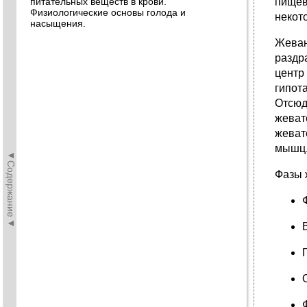
питательных веществ в крови.
пищев
Физиологические основы голода и
некот
насыщения.
Жеван
раздр
центр
гипот
Отсюд
жеват
жеват
мышц
◄Содержание◄
Фазы 