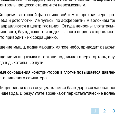
контроль процесса становится невозможным.
Во время глоточной фазы пищевой комок, проходя через рот
неба и ротоглотки. Импульсы по афферентным волокнам тр
направляются в центр глотания. Оттуда нейроны глотатель
лицевого, блуждающего и подъязычного нервов отправляют с
что приводит к их сокращению.
щение мышц, поднимающих мягкое небо, приводит к закрыти
щение мышц языка и гортани поднимает вверх гортань, опус
да в дыхательные пути.
емя сокращения констрикторов в глотке повышается давлен
его пищевого сфинктера.
Пищеводная фаза осуществляется благодаря согласованно
пищевода. В результате возникают перистальтические волн
1
2
3