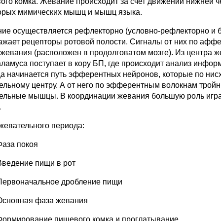
ого комка. Жевание происходит за счет движений нижней 
орых мимических мышц и мышц языка.
ие осуществляется рефлекторно (условно-рефлекторно и б
ажает рецепторы ротовой полости. Сигналы от них по афф
 жевания (расположен в продолговатом мозге). Из центра
аламуса поступает в кору БП, где происходит анализ инфор
а начинается путь эфферентных нейронов, которые по ни
ельному центру. А от него по эфферентным волокнам тройн
ельные мышцы. В координации жевания большую роль игра
.
жевательного периода:
Фаза покоя
Введение пищи в рот
Первоначальное дробление пищи
Основная фаза жевания
Формирование пищевого комка и проглатывание.