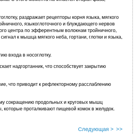
оглотку, раздражает рецепторы корня языка, мягкого
ойничного, языкоглоточного и блуждающего нервов
ного центра по эфферентным волокнам тройничного,
игнал к мышца мягкого неба, гортани, глотки и языка,
ю входа в носоглотку.
кает надгортанник, что способствует закрытию
ие, что приводит к рефлекторному расслаблению
му сокращению продольных и круговых мышц
ы, которые проталкивают пищевой комок в желудок.
Следующая >
>>