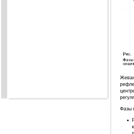
Жеван
рефле
центр
регул
Фазы 