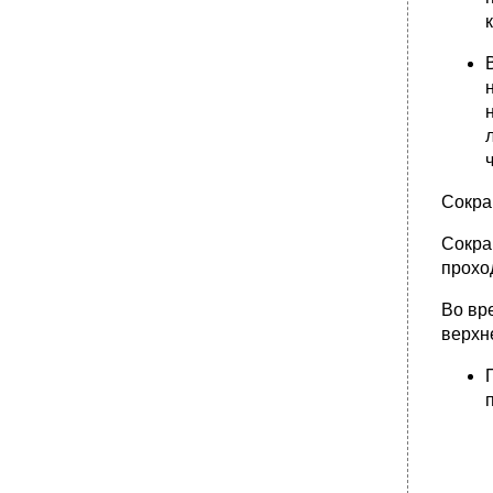
Сокра
Сокра
прохо
Во вр
верхн