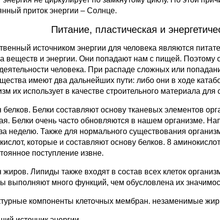
янный приток энергии – Солнце.
Питание, пластическая и энергетиче
твенный источником энергии для человека являются питат
а веществ и энергии. Они попадают нам с пищей. Поэтому
деятельности человека. При распаде сложных или попадани
ещества имеют два дальнейших пути: либо они в ходе ката
изм их использует в качестве строительного материала для
 белков. Белки составляют основу тканевых элементов орг
ая. Белки очень часто обновляются в нашем организме. На
 за неделю. Также для нормального существования организм
кислот, которые и составляют основу белков. 8 аминокисл
стоянное поступление извне.
 жиров. Липиды также входят в состав всех клеток органи
ы выполняют много функций, чем обусловлена их значимос
уктурные компоненты клеточных мембран. незаменимые жир
оший источник энергии