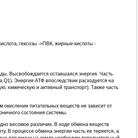
ислота, гексозы ->ПВК, жирные кислоты -
воды. Высвобождается оставшаяся энергия. Часть
 Q1). Энергия АТФ впоследствии расходуется на
ю, химическую и активный транспорт). Также часть
м окислении питательных веществ не зависит от
конечного состояния системы.
дно весомое различие. В ходе обмена веществ
у. В процессе обмена энергии часть ее теряется, а
ичине для жизни на земле необходим дополнительный