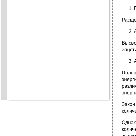
Расще
Высво
>ацет
Полно
энерг
разли
энерги
Закон
колич
Однак
колич
значи