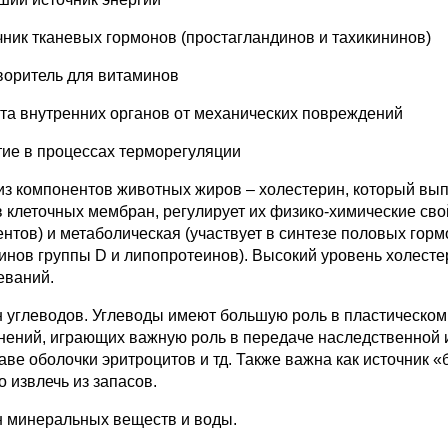
очник тканевых гормонов (простагландинов и тахикининов)
творитель для витаминов
ита внутренних органов от механических повреждений
стие в процессах терморегуляции
из компонентов животных жиров – холестерин, который выпо
в клеточных мембран, регулирует их физико-химические св
нтов) и метаболическая (участвует в синтезе половых горм
инов группы D и липопротеинов). Высокий уровень холесте
еваний.
 углеводов. Углеводы имеют большую роль в пластическом о
нений, играющих важную роль в передаче наследственной 
таве оболочки эритроцитов и тд. Также важна как источник
о извлечь из запасов.
 минеральных веществ и воды.