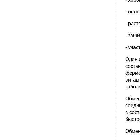
- ист
- рас
- защ
- уча
Один 
соста
ферме
витам
забол
Обмен
соеди
в сос
быстр
Обмен