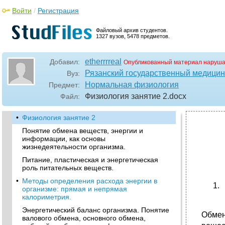
Войти
/
Регистрация
Файловый архив студентов.
1327 вузов, 5478 предметов.
etherrrreal
Добавил:
Опубликованный материал наруша
Рязанский государственный медицинс
Вуз:
Нормальная физиология
Предмет:
Физиология занятие 2
.docx
Файл:
•
Физиология занятие 2
Понятие обмена веществ, энергии и
информации, как основы
жизнедеятельности организма.
Питание, пластическая и энергетическая
роль питательных веществ.
•
Методы определения расхода энергии в
организме: прямая и непрямая
калориметрия.
Энергетический баланс организма. Понятие
Обмен
валового обмена, основного обмена,