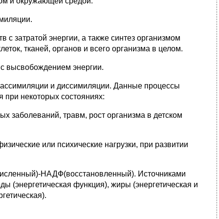
мом и окружающей средой.
миляции.
 с затратой энергии, а также синтез организмом
еток, тканей, органов и всего организма в целом.
 с высвобождением энергии.
в ассимиляции и диссимиляции. Данные процессы
я при некоторых состояниях:
х заболеваний, травм, рост организма в детском
изические или психические нагрузки, при развитии
окисленный)-НАДФ(восстановленный). Источниками
ды (энергетическая функция), жиры (энергетическая и
ргетическая).