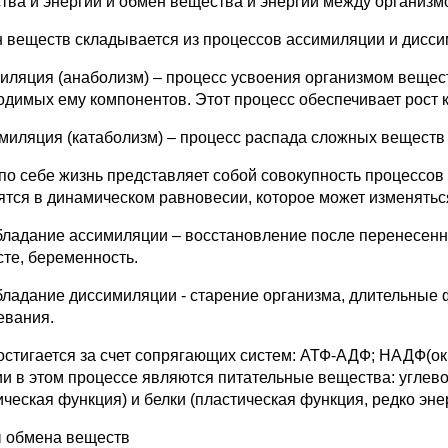
тва и энергии и обмен вещества и энергии между организ
 веществ складывается из процессов ассимиляции и дисси
иляция (анаболизм) – процесс усвоения организмом веществ
одимых ему компонентов. Этот процесс обеспечивает рост кл
миляция (катаболизм) – процесс распада сложных веществ
по себе жизнь представляет собой совокупность процессо
ятся в динамическом равновесии, которое может изменятьс
бладание ассимиляции – восстановление после перенесенны
сте, беременность.
бладание диссимиляции - старение организма, длительные ф
евания.
остигается за счет сопрягающих систем: АТФ-АДФ; НАДФ(
ии в этом процессе являются питательные вещества: углево
ическая функция) и белки (пластическая функция, редко эне
 обмена веществ