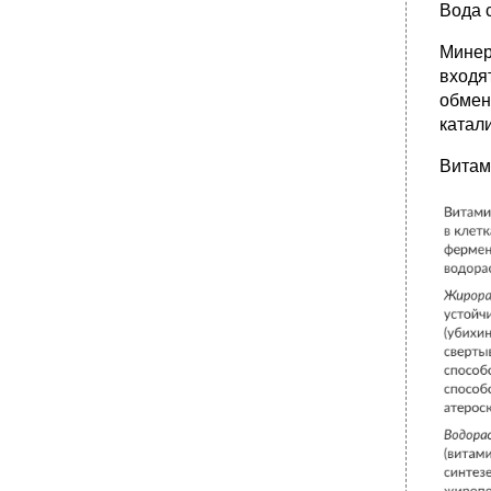
Вода 
Минер
входя
обмен
катал
Витам