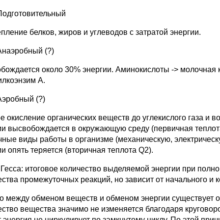
Подготовительный
пление белков, жиров и углеводов с затратой энергии.
Анаэробный (?)
бождается около 30% энергии. Аминокислоты -> молочная к
илкоэнзим А.
Аэробный (?)
е окисление органических веществ до углекислого газа и 
ии высвобождается в окружающую среду (первичная теплота
чные виды работы в организме (механическую, электрическу
и опять теряется (вторичная теплота Q2).
 Гесса: итоговое количество выделяемой энергии при полно
ества промежуточных реакций, но зависит от начального и 
о между обменом веществ и обменом энергии существует о
ество вещества значимо не изменяется благодаря круговорот
т энергия не циркулирует по замкнутому циклу. По этой пр