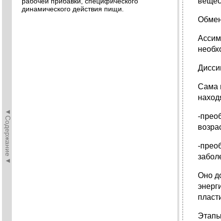
вещес
рабочей прибавки, специфического
динамического действия пищи.
Обмен
Ассим
необх
Дисси
Сама 
наход
◄Содержание◄
-прео
возра
-прео
забол
Оно д
энерг
пласт
Этапы