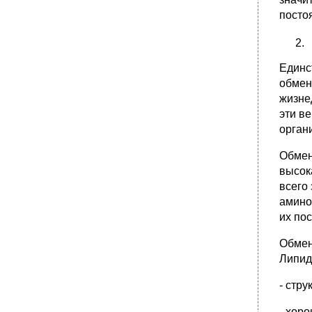
посто
Единс
обмен
жизне
эти в
орган
Обмен
высок
всего
амино
их по
Обмен
Липид
- стр
- хор