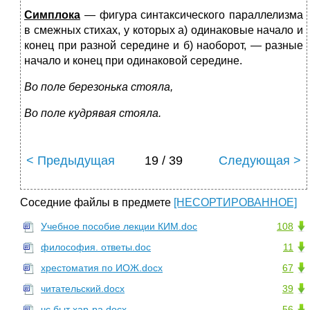
Симплока
— фигура синтаксического параллелизма
в смежных стихах, у которых а) одинаковые начало и
конец при разной середине и б) наоборот, — разные
начало и конец при одинаковой середине.
Во поле березонька стояла,
Во поле кудрявая стояла.
< Предыдущая
19 / 39
Следующая >
Соседние файлы в предмете
[НЕСОРТИРОВАННОЕ]
Учебное пособие лекции КИМ.doc
108
философия. ответы.doc
11
хрестоматия по ИОЖ.docx
67
читательский.docx
39
чс быт хар-ра.docx
56