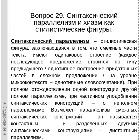
Вопрос 29. Синтаксический
параллелизм и хиазм как
стилистические фигуры.
Синтаксический параллелизм
– стилистическая
фигура, заключающаяся в том, что смежные части
текста имеют одинаковое строение (каждое
последующее предложение строится по типу
предыдущего / однотипное построение придаточных
частей в сложном предложении / на уровне
микроконтекста – однотипные словосочетания). При
полном отождествлении одной конструкции другой
полном параллелизме, при частичном уподоблении
синтаксических конструкций – о неполном
►Содержание►
параллелизме. Возможен параллелизм смежных
синтаксических конструкций – он называется
контактным – и разделённых другими
синтаксическими конструкциями – дистантный
параллелизм.