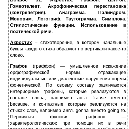
Гомеотелевт. Акрофоническая перестановка
(контрепетрия). Анаграмма. Палиндром.
Монорим. Логогриф. Таутограмма. Симплока.
Стилистические функции. Использование в
поэтической речи.
Акростих
– стихотворение, в котором начальные
буквы каждого стиха образуют по вертикали какое-то
слово.
Графон
(граффон) — умышленное искажение
орфографической нормы, отражающее
индивидуальные или диалектные нарушения нормы
фонетической. По своему составу различаются
интериорные графоны, которые реализуются в
составе слова, например англ. 'cause вместо
because, и контактные, которые реализуются на
стыках слов, например англ. gonna вместо going to.
Первичная функция графонов —
характерологическая: при помощи их в речи