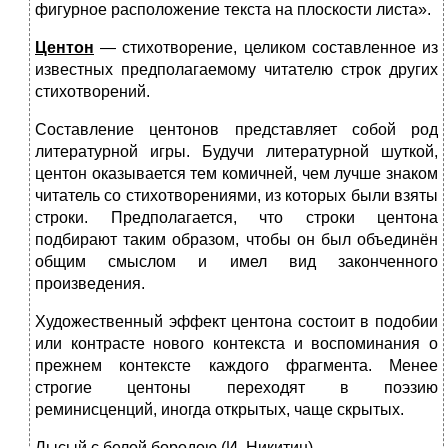
фигурное расположение текста на плоскости листа».
Центон
— стихотворение, целиком составленное из
известных предполагаемому читателю строк других
стихотворений.
Составление центонов представляет собой род
литературной игры. Будучи литературной шуткой,
центон оказывается тем комичней, чем лучше знаком
читатель со стихотворениями, из которых были взяты
строки. Предполагается, что строки центона
подбирают таким образом, чтобы он был объединён
общим смыслом и имел вид законченного
произведения.
Художественный эффект центона состоит в подобии
или контрасте нового контекста и воспоминания о
прежнем контексте каждого фрагмента. Менее
строгие центоны переходят в поэзию
реминисценций, иногда открытых, чаще скрытых.
Лысый с белой бородою (И. Никитин)