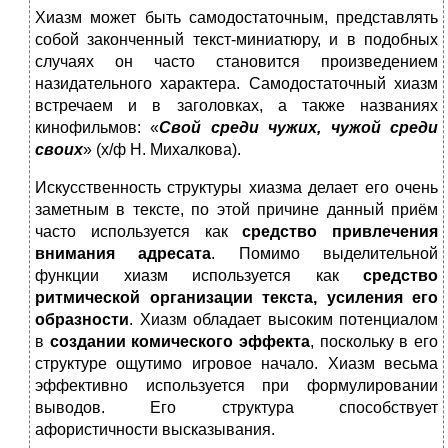
Хиазм может быть самодостаточным, представлять
собой законченный текст-миниатюру, и в подобных
случаях он часто становится произведением
назидательного характера. Самодостаточный хиазм
встречаем и в заголовках, а также названиях
кинофильмов: «
Свой среди чужих, чужой среди
своих
» (х/ф Н. Михалкова).
Искусственность структуры хиазма делает его очень
заметным в тексте, по этой причине данный приём
часто используется как
средство привлечения
внимания адресата
. Помимо выделительной
функции хиазм используется как
средство
ритмической организации текста, усиления его
образности
. Хиазм обладает высоким потенциалом
в
создании комического эффекта
, поскольку в его
структуре ощутимо игровое начало. Хиазм весьма
эффективно используется при формулировании
выводов. Его структура способствует
афористичности высказывания.