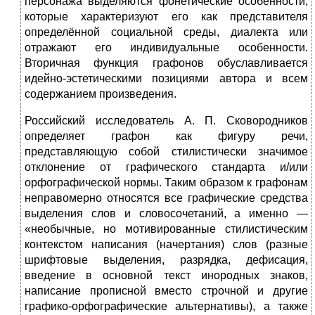
персонажа выделяются фонетические особенности,
которые характеризуют его как представителя
определённой социальной среды, диалекта или
отражают его индивидуальные особенности.
Вторичная функция графонов обуславливается
идейно-эстетическими позициями автора и всем
содержанием произведения.
Российский исследователь А. П. Сковородников
определяет графон как фигуру речи,
представляющую собой стилистически значимое
отклонение от графического стандарта и/или
орфографической нормы. Таким образом к графонам
неправомерно относятся все графические средства
выделения слов и словосочетаний, а именно —
«необычные, но мотивированные стилистическим
контекстом написания (начертания) слов (разные
шрифтовые выделения, разрядка, дефисация,
введение в основной текст инородных знаков,
написание прописной вместо строчной и другие
графико-орфографические альтернативы), а также