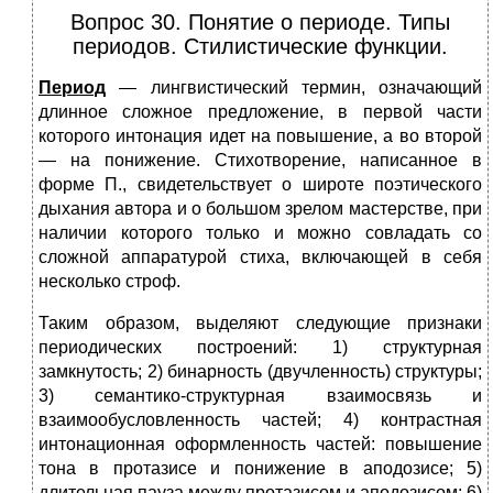
Вопрос 30. Понятие о периоде. Типы
периодов. Стилистические функции.
Период
— лингвистический термин, означающий
длинное сложное предложение, в первой части
которого интонация идет на повышение, а во второй
— на понижение. Стихотворение, написанное в
форме П., свидетельствует о широте поэтического
дыхания автора и о большом зрелом мастерстве, при
наличии которого только и можно совладать со
сложной аппаратурой стиха, включающей в себя
несколько строф.
Таким образом, выделяют следующие признаки
периодических построений: 1) структурная
замкнутость; 2) бинарность (двучленность) структуры;
3) семантико-структурная взаимосвязь и
взаимообусловленность частей; 4) контрастная
интонационная оформленность частей: повышение
тона в протазисе и понижение в аподозисе; 5)
длительная пауза между протазисом и аподозисом; 6)