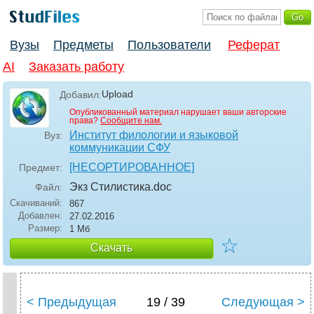
Вузы
Предметы
Пользователи
Реферат
AI
Заказать работу
Upload
Добавил:
Опубликованный материал нарушает ваши авторские
права?
Сообщите нам.
Институт филологии и языковой
Вуз:
коммуникации СФУ
[НЕСОРТИРОВАННОЕ]
Предмет:
Экз Стилистика
.doc
Файл:
Скачиваний:
867
Добавлен:
27.02.2016
Размер:
1 Мб
☆
Скачать
< Предыдущая
19 / 39
Следующая >