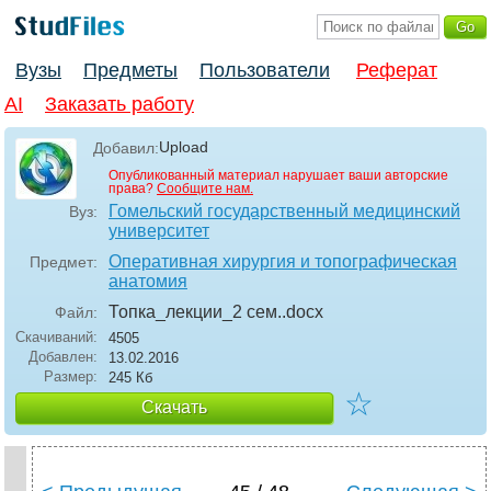
Вузы
Предметы
Пользователи
Реферат
AI
Заказать работу
Upload
Добавил:
Опубликованный материал нарушает ваши авторские
права?
Сообщите нам.
Гомельский государственный медицинский
Вуз:
университет
Оперативная хирургия и топографическая
Предмет:
анатомия
Топка_лекции_2 сем.
.docx
Файл:
Скачиваний:
4505
Добавлен:
13.02.2016
Размер:
245 Кб
☆
Скачать