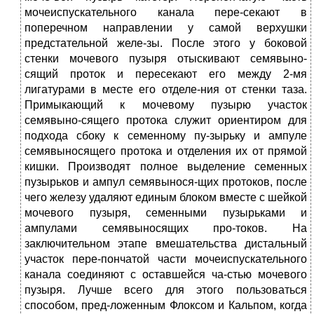
мочеиспускательного канала пере-секают в
поперечном направлении у самой верхушки
предстательной желе-зы. После этого у боковой
стенки мочевого пузыря отыскивают семявыно-
сящий проток и пересекают его между 2-мя
лигатурами в месте его отделе-ния от стенки таза.
Примыкающий к мочевому пузырю участок
семявыно-сящего протока служит ориентиром для
подхода сбоку к семенному пу-зырьку и ампуле
семявыносящего протока и отделения их от прямой
кишки. Производят полное выделение семенных
пузырьков и ампул семявынося-щих протоков, после
чего железу удаляют единым блоком вместе с шейкой
мочевого пузыря, семенными пузырьками и
ампулами семявыносящих про-токов. На
заключительном этапе вмешательства дистальный
участок пере-пончатой части мочеиспускательного
канала соединяют с оставшейся ча-стью мочевого
пузыря. Лучше всего для этого пользоваться
способом, пред-ложенным Флоксом и Кальпом, когда