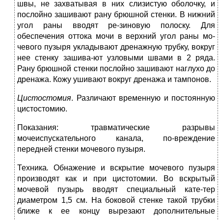
швы, не захватывая в них слизистую оболочку, и
послойно зашивают рану брюшной стенки. В нижний
угол раны вводят ре-зиновую полоску. Для
обеспечения оттока мочи в верхний угол раны мо-
чевого пузыря укладывают дренажную трубку, вокруг
нее стенку зашива-ют узловыми швами в 2 ряда.
Рану брюшной стенки послойно зашивают наглухо до
дренажа. Кожу ушивают вокруг дренажа и тампонов.
Цистостомия
. Различают временную и постоянную
цистостомию.
Показания: травматические разрывы
мочеиспускательного канала, по-вреждение
передней стенки мочевого пузыря.
Техника
.
Обнажение и вскрытие мочевого пузыря
производят как и при цистотомии. Во вскрытый
мочевой пузырь вводят специальный кате-тер
диаметром 1,5 см. На боковой стенке такой трубки
ближе к ее концу вырезают дополнительные