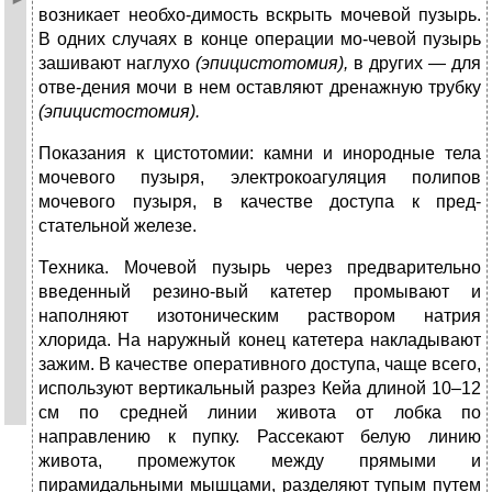
возникает необхо-димость вскрыть мочевой пузырь.
В одних случаях в конце операции мо-чевой пузырь
зашивают наглухо
(эпицистотомия),
в других — для
отве-дения мочи в нем оставляют дренажную трубку
(эпицистостомия).
Показания к цистотомии: камни и инородные тела
мочевого пузыря, электрокоагуляция полипов
мочевого пузыря, в качестве доступа к пред-
стательной железе.
Техника. Мочевой пузырь через предварительно
введенный резино-вый катетер промывают и
наполняют изотоническим раствором натрия
хлорида. На наружный конец катетера накладывают
зажим. В качестве оперативного доступа, чаще всего,
используют вертикальный разрез Кейа длиной 10–12
см по средней линии живота от лобка по
направлению к пупку. Рассекают белую линию
живота, промежуток между прямыми и
пирамидальными мышцами, разделяют тупым путем