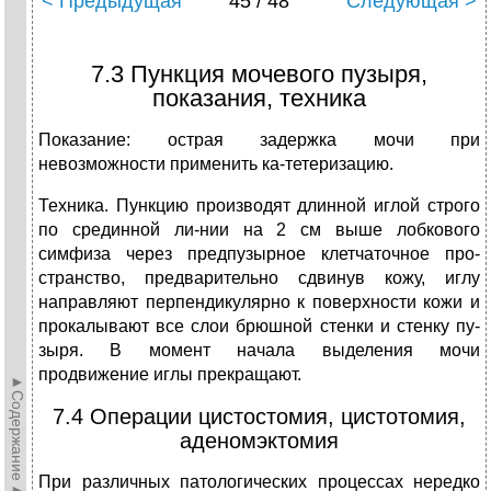
< Предыдущая
45 / 48
Следующая >
7.3 Пункция мочевого пузыря,
показания, техника
Показание: острая задержка мочи при
невозможности применить ка-тетеризацию.
Техника. Пункцию производят длинной иглой строго
по срединной ли-нии на 2 см выше лобкового
симфиза через предпузырное клетчаточное про-
странство, предварительно сдвинув кожу, иглу
направляют перпендикулярно к поверхности кожи и
прокалывают все слои брюшной стенки и стенку пу-
зыря. В момент начала выделения мочи
продвижение иглы прекращают.
►Содержание►
7.4 Операции цистостомия, цистотомия,
аденомэктомия
При различных патологических процессах нередко