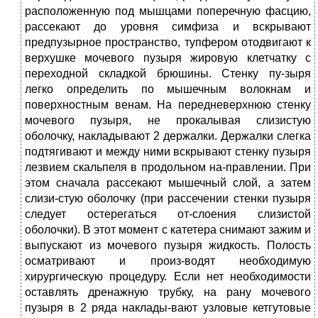
расположенную под мышцами поперечную фасцию,
рассекают до уровня симфиза и вскрывают
предпузырное пространство, тупфером отодвигают к
верхушке мочевого пузыря жировую клетчатку с
переходной складкой брюшины. Стенку пу-зыря
легко определить по мышечным волокнам и
поверхностным венам. На передневерхнюю стенку
мочевого пузыря, не прокалывая слизистую
оболочку, накладывают 2 держалки. Держалки слегка
подтягивают и между ними вскрывают стенку пузыря
лезвием скальпеля в продольном на-правлении. При
этом сначала рассекают мышечный слой, а затем
слизи-стую оболочку (при рассечении стенки пузыря
следует остерегаться от-слоения слизистой
оболочки). В этот момент с катетера снимают зажим и
выпускают из мочевого пузыря жидкость. Полость
осматривают и произ-водят необходимую
хирургическую процедуру. Если нет необходимости
оставлять дренажную трубку, на рану мочевого
пузыря в 2 ряда наклады-вают узловые кетгутовые