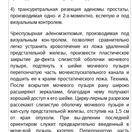
4) трансуретральная резекция аденомы простаты,
производимая одно- и 2-х-моментно, вслепую и под
визуальным контролем.
Чреспузырная аденомэктомия
, производимая под
визуальным кон-тролем, позволяет сравнительно
легко устранить кровотечение из ложа удаленной
предстательной железы, произвести пластическое
закрытие де-фекта слизистой оболочки мочевого
пузыря, подтянуть к шейке мочевого пузыря
перепончатую часть мочеиспускательного канала и
подшить ее к краям простатического ложа. Техника.
После вскрытия мочевого пузыря рану широко
расширяют зеркалами, благодаря чему получают
хороший доступ к его шейке. Цирку-лярным разрезом
рассекают слизистую оболочку мочевого пузыря и
кап-сулу предстательной железы, отступив на 1,5 см
от края опухоли. При вы-делении последней
ориентиром служит предварительно введенный в
моче-вой пузырь катетер. Перепончатую часть