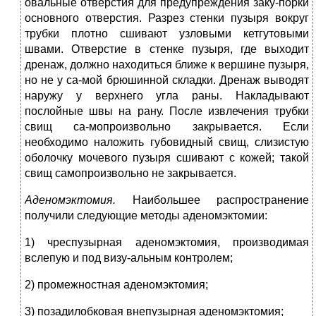
овальные отверстия для предупреждения заку-порки
основного отверстия. Разрез стенки пузыря вокруг
трубки плотно сшивают узловыми кетгутовыми
швами. Отверстие в стенке пузыря, где выходит
дренаж, должно находиться ближе к вершине пузыря,
но не у са-мой брюшинной складки. Дренаж выводят
наружу у верхнего угла раны. Накладывают
послойные швы на рану. После извлечения трубки
свищ са-мопроизвольно закрывается. Если
необходимо наложить губовидный свищ, слизистую
оболочку мочевого пузыря сшивают с кожей; такой
свищ самопроизвольно не закрывается.
Аденомэктомия.
Наибольшее распространение
получили следующие методы аденомэктомии:
1) чреспузырная аденомэктомия, производимая
вслепую и под визу-альным контролем;
2) промежностная аденомэктомия;
3) позадилобковая внепузырная аденомэктомия;