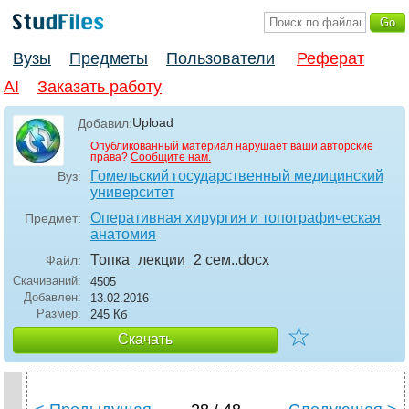
Вузы
Предметы
Пользователи
Реферат
AI
Заказать работу
Upload
Добавил:
Опубликованный материал нарушает ваши авторские
права?
Сообщите нам.
Гомельский государственный медицинский
Вуз:
университет
Оперативная хирургия и топографическая
Предмет:
анатомия
Топка_лекции_2 сем.
.docx
Файл:
Скачиваний:
4505
Добавлен:
13.02.2016
Размер:
245 Кб
☆
Скачать