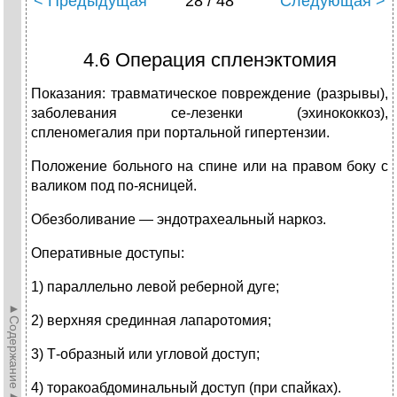
< Предыдущая
28 / 48
Следующая >
4.6 Операция спленэктомия
Показания: травматическое повреждение (разрывы),
заболевания се-лезенки (эхинококкоз),
спленомегалия при портальной гипертензии.
Положение больного на спине или на правом боку с
валиком под по-ясницей.
Обезболивание — эндотрахеальный наркоз.
Оперативные доступы:
1) параллельно левой реберной дуге;
►Содержание►
2) верхняя срединная лапаротомия;
3) Т-образный или угловой доступ;
4) торакоабдоминальный доступ (при спайках).