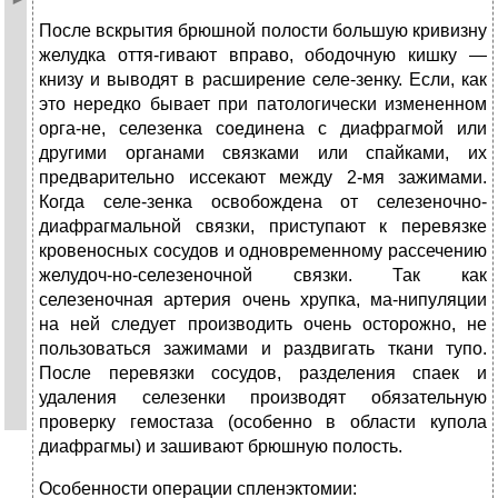
После вскрытия брюшной полости большую кривизну
желудка оття-гивают вправо, ободочную кишку —
книзу и выводят в расширение селе-зенку. Если, как
это нередко бывает при патологически измененном
орга-не, селезенка соединена с диафрагмой или
другими органами связками или спайками, их
предварительно иссекают между 2-мя зажимами.
Когда селе-зенка освобождена от селезеночно-
диафрагмальной связки, приступают к перевязке
кровеносных сосудов и одновременному рассечению
желудоч-но-селезеночной связки. Так как
селезеночная артерия очень хрупка, ма-нипуляции
на ней следует производить очень осторожно, не
пользоваться зажимами и раздвигать ткани тупо.
После перевязки сосудов, разделения спаек и
удаления селезенки производят обязательную
проверку гемостаза (особенно в области купола
диафрагмы) и зашивают брюшную полость.
Особенности операции спленэктомии: