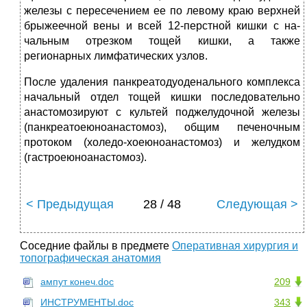
железы с пересечением ее по левому краю верхней
брыжеечной вены и всей 12-перстной кишки с на-
чальным отрезком тощей кишки, а также
регионарных лимфатических узлов.
После удаления панкреатодуоденального комплекса
начальный отдел тощей кишки последовательно
анастомозируют с культей поджелудочной железы
(панкреатоеюноанастомоз), общим печеночным
протоком (холедо-хоеюноанастомоз) и желудком
(гастроеюноанастомоз).
< Предыдущая
28 / 48
Следующая >
Соседние файлы в предмете
Оперативная хирургия и
топографическая анатомия
ампут конеч.doc
209
ИНСТРУМЕНТЫ.doc
343