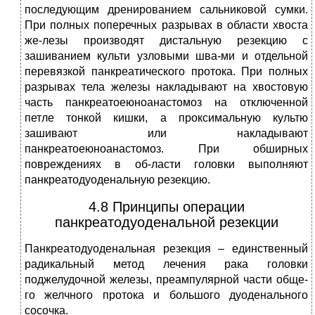
последующим дренированием сальниковой сумки.
При полных поперечных разрывах в области хвоста
же-лезы производят дистальную резекцию с
зашиванием культи узловыми шва-ми и отдельной
перевязкой панкреатического протока. При полных
разрывах тела железы накладывают на хвостовую
часть панкреатоеюноанастомоз на отключенной
петле тонкой кишки, а проксимальную культю
зашивают или накладывают
панкреатоеюноанастомоз. При обширных
повреждениях в об-ласти головки выполняют
панкреатодуоденальную резекцию.
4.8 Принципы операции
панкреатодуоденальной резекции
Панкреатодуоденальная резекция – единственный
радикальный метод лечения рака головки
поджелудочной железы, преампулярной части обще-
го желчного протока и большого дуоденального
сосочка.