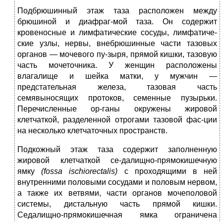
Подбрюшинный этаж таза расположен между
брюшиной и диафраг-мой таза. Он содержит
кровеносные и лимфатические сосуды, лимфатиче-
ские узлы, нервы, внебрюшинные части тазовых
органов — мочевого пу-зыря, прямой кишки, тазовую
часть мочеточника. У женщин расположены
влагалище и шейка матки, у мужчин —
предстательная железа, тазовая часть
семявыносящих протоков, семенные пузырьки.
Перечисленные ор-ганы окружены жировой
клетчаткой, разделенной отрогами тазовой фас-ции
на несколько клетчаточных пространств.
Подкожный этаж таза содержит заполненную
жировой клетчаткой се-далищно-прямокишечную
ямку
(fossa ischiorectalis)
с проходящими в ней
внутренними половыми сосудами и половым нервом,
а также их ветвями, части органов мочеполовой
системы, дистальную часть прямой кишки.
Седалищно-прямокишечная ямка ограничена