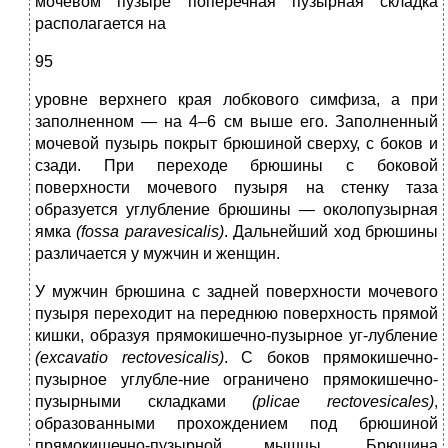
мочевом пузыре поперечная пузырная складка
располагается на
95
уровне верхнего края лобкового симфиза, а при
заполненном — на 4–6 см выше его. Заполненный
мочевой пузырь покрыт брюшиной сверху, с боков и
сзади. При переходе брюшины с боковой
поверхности мочевого пузыря на стенку таза
образуется углубление брюшины — околопузырная
ямка
(fossa paravesicalis)
. Дальнейший ход брюшины
различается у мужчин и женщин.
У мужчин брюшина с задней поверхности мочевого
пузыря переходит на переднюю поверхность прямой
кишки, образуя прямокишечно-пузырное уг-лубление
(excavatio rectovesicalis)
. С боков прямокишечно-
пузырное углубле-ние ограничено прямокишечно-
пузырными складками
(plicae rectovesicales)
,
образованными прохождением под брюшиной
прямокишечно-пузырной мышцы. Брюшина