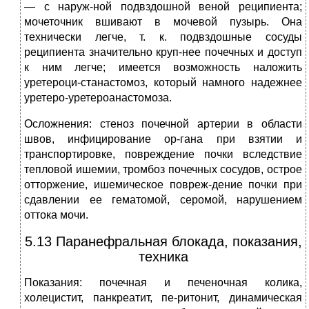
— с наруж-ной подвздошной веной реципиента;
мочеточник вшивают в мочевой пузырь. Она
технически легче, т. к. подвздошные сосуды
реципиента значительно круп-нее почечных и доступ
к ним легче; имеется возможность наложить
уретероци-станастомоз, который намного надежнее
уретеро-уретероанастомоза.
Осложнения: стеноз почечной артерии в области
швов, инфицирование ор-гана при взятии и
транспортировке, повреждение почки вследствие
тепловой ишемии, тромбоз почечных сосудов, острое
отторжение, ишемическое повреж-дение почки при
сдавлении ее гематомой, серомой, нарушением
оттока мочи.
5.13 Паранефральная блокада, показания,
техника
Показания: почечная и печеночная колика,
холецистит, панкреатит, пе-ритонит, динамическая