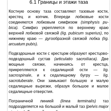
6.1 Границы и этажи таза
Костную основу таза составляют тазовые кости,
крестец и копчик. Впереди лобковые кости
соединяются лобковым симфизом
(simphysis pu-
bica).
Симфиз укрепляется по верхнему краю
верхней лобковой связкой
(lig. pubicum superius)
, по
нижнему краю — дугообразной связкой лобка
(lig.
arcuatum pubis).
Подвздошные кости с крестцом образуют крестцово-
подвздошный сустав
(articulatio sacroiliaca).
Две
мощные связки, начинаясь от крестца,
прикрепляются к седалищной ости —
lig.
sacrospinale
, и к седалищному бугру —
lig.
sacrotuberale
. Они замыкают большую и малую
седалищные вырезки, образуя большое и малое
седалищные отверстия.
Пограничной линией
(linea terminalis)
таз
подразделяется на большой и малый таз
(pelvis major