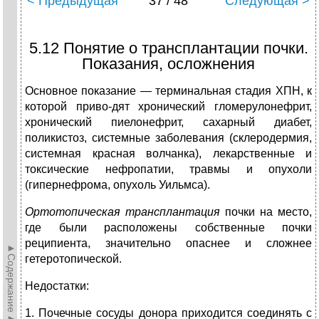
< Предыдущая
37 / 48
Следующая >
5.12 Понятие о трансплантации почки.
Показания, осложнения
Основное показание — терминальная стадия ХПН, к
которой приво-дят хронический гломерулонефрит,
хронический пиелонефрит, сахарный диабет,
поликистоз, системные заболевания (склеродермия,
системная красная волчанка), лекарственные и
токсические нефропатии, травмы и опухоли
(гипернефрома, опухоль Уильмса).
Ортотопическая трансплантация
почки на место,
где были расположены собственные почки
реципиента, значительно опаснее и сложнее
►Содержание►
гетеротопической.
Недостатки:
1. Почечные сосуды донора приходится соединять с