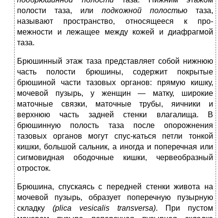
полости таза, или
подкожной полостью
таза,
называют пространство, относящееся к про-
межности и лежащее между кожей и диафрагмой
таза.
Брюшинный этаж таза представляет собой нижнюю
часть полости брюшины, содержит покрытые
брюшиной части тазовых органов: прямую кишку,
мочевой пузырь, у женщин — матку, широкие
маточные связки, маточные трубы, яичники и
верхнюю часть задней стенки влагалища. В
брюшинную полость таза после опорожнения
тазовых органов могут спус-каться петли тонкой
кишки, большой сальник, а иногда и поперечная или
сигмовидная ободочные кишки, червеобразный
отросток.
Брюшина, спускаясь с передней стенки живота на
мочевой пузырь, образует поперечную пузырную
складку
(plica vesicalis transversa)
. При пустом