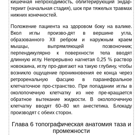
кишечная непроходимость, облитерирующий эндар-
териит (начальная стадия), шок при тяжелых травмах
нижних конечностей.
Положение пациента на здоровом боку на валике.
Вкол иглы произво-дят в вершине угла,
образованного XII ребром и наружным краем
мышцы, выпрямляющей позвоночник;
перпендикулярно к поверхности тела вводят
длинную иглу. Непрерывно нагнетая 0,25 % раствор
новокаина, иглу про-двигают на такую глубину, чтобы
возникло ощущение проникновения ее конца через
ретроренальную фасцию в паранефральное
клетчаточное про-странство. При попадании иглы в
околопочечную клетчатку из нее пре-кращается
обратное вытекание жидкости. В околопочечную
клетчатку вводят 60–80 мл анестетика. Блокаду
производят с обеих сторон.
Глава 6 топографическая анатомия таза и
промежности