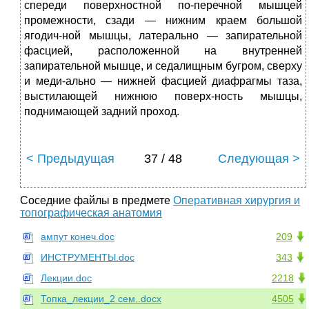
спереди поверхностной по-перечной мышцей
промежности, сзади — нижним краем большой
ягодич-ной мышцы, латерально — запирательной
фасцией, расположенной на внутренней
запирательной мышце, и седалищным бугром, сверху
и меди-ально — нижней фасцией диафрагмы таза,
выстилающей нижнюю поверх-ность мышцы,
поднимающей задний проход.
< Предыдущая
37 / 48
Следующая >
Соседние файлы в предмете
Оперативная хирургия и
топографическая анатомия
ампут конеч.doc
209
ИНСТРУМЕНТЫ.doc
343
Лекции.doc
2218
Топка_лекции_2 сем..docx
4505