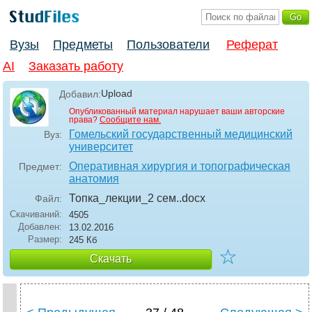
Вузы
Предметы
Пользователи
Реферат
AI
Заказать работу
Upload
Добавил:
Опубликованный материал нарушает ваши авторские
права?
Сообщите нам.
Гомельский государственный медицинский
Вуз:
университет
Оперативная хирургия и топографическая
Предмет:
анатомия
Топка_лекции_2 сем.
.docx
Файл:
Скачиваний:
4505
Добавлен:
13.02.2016
Размер:
245 Кб
☆
Скачать