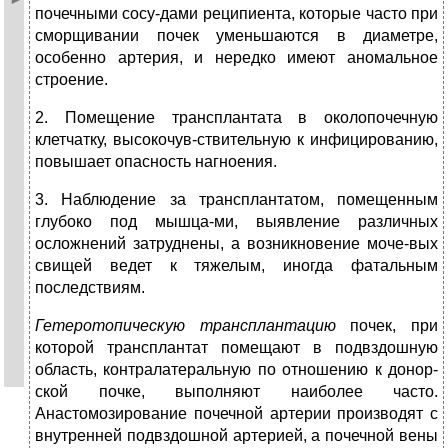
почечными сосу-дами реципиента, которые часто при
сморщивании почек уменьшаются в диаметре,
особенно артерия, и нередко имеют аномальное
строение.
2. Помещение трансплантата в околопочечную
клетчатку, высокочув-ствительную к инфицированию,
повышает опасность нагноения.
3. Наблюдение за трансплантатом, помещенным
глубоко под мышца-ми, выявление различных
осложнений затруднены, а возникновение моче-вых
свищей ведет к тяжелым, иногда фатальным
последствиям.
Гетеротопическую трансплантацию
почек, при
которой трансплантат помещают в подвздошную
область, контралатеральную по отношению к донор-
ской почке, выполняют наиболее часто.
Анастомозирование почечной артерии производят с
внутренней подвздошной артерией, а почечной вены