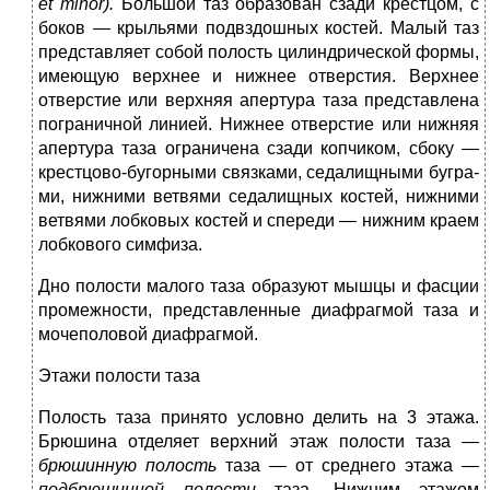
et minor).
Большой таз образован сзади крестцом, с
боков — крыльями подвздошных костей. Малый таз
представляет собой полость цилиндрической формы,
имеющую верхнее и нижнее отверстия. Верхнее
отверстие или верхняя апертура таза представлена
пограничной линией. Нижнее отверстие или нижняя
апертура таза ограничена сзади копчиком, сбоку —
крестцово-бугорными связками, седалищными бугра-
ми, нижними ветвями седалищных костей, нижними
ветвями лобковых костей и спереди — нижним краем
лобкового симфиза.
Дно полости малого таза образуют мышцы и фасции
промежности, представленные диафрагмой таза и
мочеполовой диафрагмой.
Этажи полости таза
Полость таза принято условно делить на 3 этажа.
Брюшина отделяет верхний этаж полости таза —
брюшинную полость
таза — от среднего этажа —
подбрюшинной полости
таза. Нижним этажом