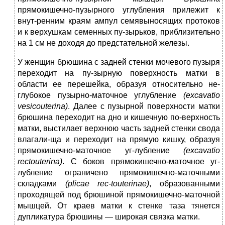
прямокишечно-пузырного углубления прилежит к
внут-ренним краям ампул семявыносящих протоков
и к верхушкам семенных пу-зырьков, приблизительно
на 1 см не доходя до предстательной железы.
У женщин брюшина с задней стенки мочевого пузыря
переходит на пу-зырную поверхность матки в
области ее перешейка, образуя относительно не-
глубокое пузырно-маточное углубление
(excavatio
vesicouterina)
. Далее с пузырной поверхности матки
брюшина переходит на дно и кишечную по-верхность
матки, выстилает верхнюю часть задней стенки свода
влагали-ща и переходит на прямую кишку, образуя
прямокишечно-маточное уг-лубление
(excavatio
rectouterina)
. С боков прямокишечно-маточное уг-
лубление ограничено прямокишечно-маточными
складками
(plicae rec-touterinae)
, образованными
проходящей под брюшиной прямокишечно-маточной
мышцей. От краев матки к стенке таза тянется
дупликатура брюшины — широкая связка матки.