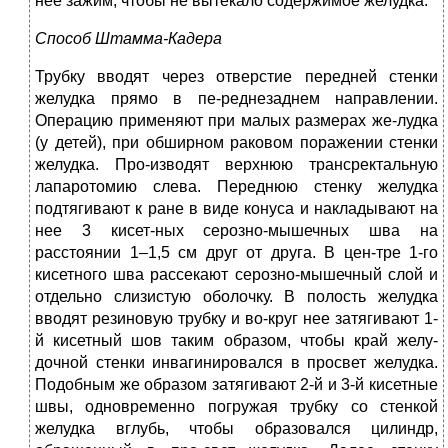
нее зажим, чтобы не вытекало содержимое желудка.
Способ Штамма-Кадера
Трубку вводят через отверстие передней стенки
желудка прямо в пе-реднезаднем направлении.
Операцию применяют при малых размерах же-лудка
(у детей), при обширном раковом поражении стенки
желудка. Про-изводят верхнюю трансректальную
лапаротомию слева. Переднюю стенку желудка
подтягивают к ране в виде конуса и накладывают на
нее 3 кисет-ных серозно-мышечных шва на
расстоянии 1–1,5 см друг от друга. В цен-тре 1-го
кисетного шва рассекают серозно-мышечный слой и
отдельно слизистую оболочку. В полость желудка
вводят резиновую трубку и во-круг нее затягивают 1-
й кисетный шов таким образом, чтобы край желу-
дочной стенки инвагинировался в просвет желудка.
Подобным же образом затягивают 2-й и 3-й кисетные
швы, одновременно погружая трубку со стенкой
желудка вглубь, чтобы образовался цилиндр,