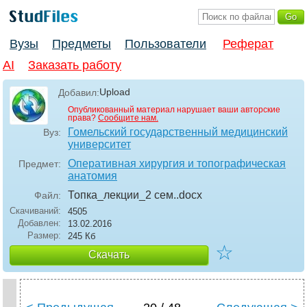
Вузы
Предметы
Пользователи
Реферат
AI
Заказать работу
Upload
Добавил:
Опубликованный материал нарушает ваши авторские
права?
Сообщите нам.
Гомельский государственный медицинский
Вуз:
университет
Оперативная хирургия и топографическая
Предмет:
анатомия
Топка_лекции_2 сем.
.docx
Файл:
Скачиваний:
4505
Добавлен:
13.02.2016
Размер:
245 Кб
☆
Скачать