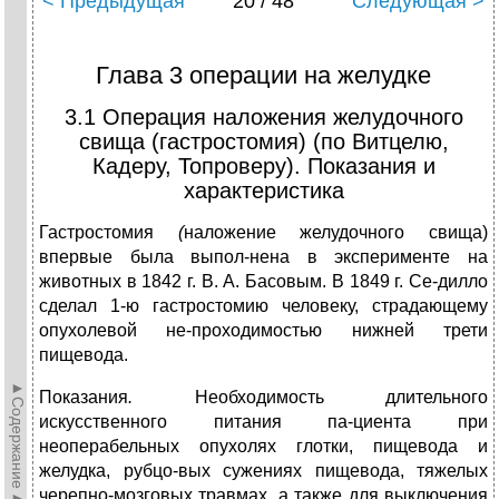
< Предыдущая
20 / 48
Следующая >
Глава 3 операции на желудке
3.1 Операция наложения желудочного
свища (гастростомия) (по Витцелю,
Кадеру, Топроверу). Показания и
характеристика
Гастростомия
(
наложение желудочного свища)
впервые была выпол-нена в эксперименте на
животных в 1842 г. В. А. Басовым. В 1849 г. Се-дилло
сделал 1-ю гастростомию человеку, страдающему
опухолевой не-проходимостью нижней трети
пищевода.
►Содержание►
Показания
.
Необходимость длительного
искусственного питания па-циента при
неоперабельных опухолях глотки, пищевода и
желудка, рубцо-вых сужениях пищевода, тяжелых
черепно-мозговых травмах, а также для выключения