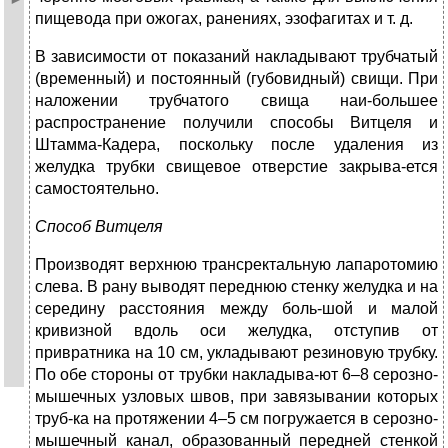
пищевода при ожогах, ранениях, эзофагитах и т. д.
В зависимости от показаний накладывают трубчатый
(временный) и постоянный (губовидный) свищи. При
наложении трубчатого свища наи-большее
распространение получили способы Витцеля и
Штамма-Кадера, поскольку после удаления из
желудка трубки свищевое отверстие закрыва-ется
самостоятельно.
Способ Витцеля
Производят верхнюю трансректальную лапаротомию
слева. В рану выводят переднюю стенку желудка и на
середину расстояния между боль-шой и малой
кривизной вдоль оси желудка, отступив от
привратника на 10 см, укладывают резиновую трубку.
По обе стороны от трубки накладыва-ют 6–8 серозно-
мышечных узловых швов, при завязывании которых
труб-ка на протяжении 4–5 см погружается в серозно-
мышечный канал, образованный передней стенкой