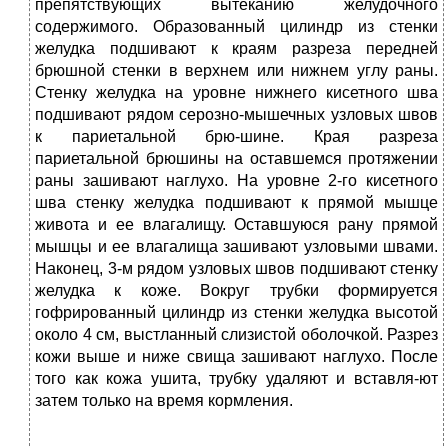
препятствующих вытеканию желудочного
содержимого. Образованный цилиндр из стенки
желудка подшивают к краям разреза передней
брюшной стенки в верхнем или нижнем углу раны.
Стенку желудка на уровне нижнего кисетного шва
подшивают рядом серозно-мышечных узловых швов
к париетальной брю-шине. Края разреза
париетальной брюшины на оставшемся протяжении
раны зашивают наглухо. На уровне 2-го кисетного
шва стенку желудка подшивают к прямой мышце
живота и ее влагалищу. Оставшуюся рану прямой
мышцы и ее влагалища зашивают узловыми швами.
Наконец, 3-м рядом узловых швов подшивают стенку
желудка к коже. Вокруг трубки формируется
гофрированный цилиндр из стенки желудка высотой
около 4 см, выстланный слизистой оболочкой. Разрез
кожи выше и ниже свища зашивают наглухо. После
того как кожа ушита, трубку удаляют и вставля-ют
затем только на время кормления.