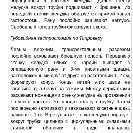
обращенный в про-свет желудка. Далее стенку
желудка вокруг трубки подшивают к брюшине. Из
передней стенки желудка образуется прямой канал
гастростомы. Рану послойно зашивают наглухо.
Свободный конец трубки фиксируют к коже.
Губовидная гастростомия по Топроверу
Левым верхним трансректальным разрезом
послойно вскрывают брюшную полость. Переднюю
стенку желудка ближе к кардии выводят в
операционную рану и 3-мя кисетными швами,
расположенными друг от друга на расстоянии 1–2 см,
формируют конус. Концы нитей этих швов не
завязывают, а берут на зажимы. Между держалками
рассекают ножницами стенку желудка на протяжении
1 см и в просвет его вводят толстую трубку. Затем
поочередно затягивают и завязывают кисетные швы,
начиная с 1-го. В результате стенка желудка образует
вокруг трубки цилиндр с циркуляр-ными складками
слизистой оболочки в виде клапанов,