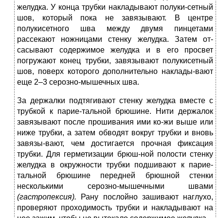
желудка. У конца трубки накладывают полуки-сетный
шов, который пока не завязывают. В центре
полукисетного шва между двумя пинцетами
рассекают ножницами стенку желудка. Затем от-
сасывают содержимое желудка и в его просвет
погружают конец трубки, завязывают полукисетный
шов, поверх которого дополнительно наклады-вают
еще 2–3 серозно-мышечных шва.
За держалки подтягивают стенку желудка вместе с
трубкой к парие-тальной брюшине. Нити держалок
завязывают после прошивания ими ко-жи выше или
ниже трубки, а затем обводят вокруг трубки и вновь
завязы-вают, чем достигается прочная фиксация
трубки. Для герметизации брюш-ной полости стенку
желудка в окружности трубки подшивают к парие-
тальной брюшине передней брюшной стенки
несколькими серозно-мышечными швами
(гастропексия).
Рану послойно зашивают наглухо,
проверяют проходимость трубки и накладывают на