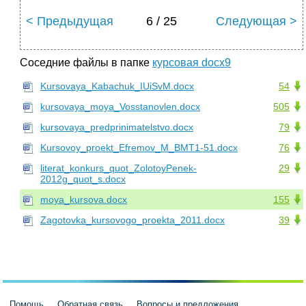
< Предыдущая
6 / 25
Следующая >
Соседние файлы в папке
курсовая docx9
Kursovaya_Kabachuk_IUiSvM.docx
54
kursovaya_moya_Vosstanovlen.docx
505
kursovaya_predprinimatelstvo.docx
79
Kursovoy_proekt_Efremov_M_BMT1-51.docx
76
literat_konkurs_quot_ZolotoyPenek-
29
2012g_quot_s.docx
moya_kursova.docx
155
Zagotovka_kursovogo_proekta_2011.docx
39
Помощь
Обратная связь
Вопросы и предложения