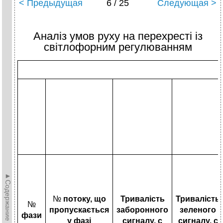
< Предыдущая
6 / 25
Следующая >
Аналіз умов руху на перехресті із
світлофорним регулюванням
►Содержание►
№
потоку, що
Тривалість
Тривалість
№
пропускається
заборонного
зеленого
фази
у фазі
сигналу, с
сигналу, с