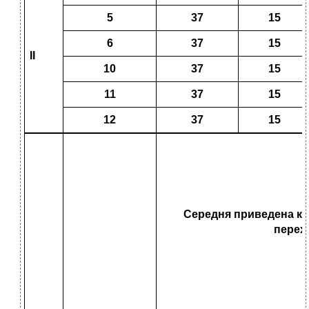
5
37
15
6
37
15
ІІ
10
37
15
11
37
15
12
37
15
Середня приведена кіл
перехр