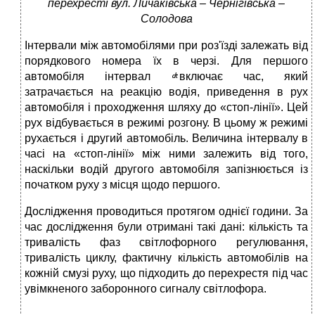
перехресті вул. Личаківська – Чернігівська –
Солодова
Інтервали між автомобілями при роз'їзді залежать від
порядкового номера їх в черзі. Для першого
автомобіля інтервал
включає час, який
затрачається на реакцію водія, приведення в рух
автомобіля і проходження шляху до «стоп-лінії». Цей
рух відбувається в режимі розгону. В цьому ж режимі
рухається і другий автомобіль. Величина інтервалу в
часі на «стоп-лінії» між ними залежить від того,
наскільки водій другого автомобіля запізнюється із
початком руху з місця щодо першого.
Дослідження проводиться протягом однієї години. За
час дослідження були отримані такі дані: кількість та
тривалість фаз світлофорного регулювання,
тривалість циклу, фактичну кількість автомобілів на
кожній смузі руху, що підходить до перехрестя під час
увімкненого заборонного сигналу світлофора.