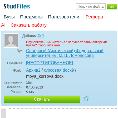
Вузы
Предметы
Пользователи
Реферат
AI
Заказать работу
f24
Добавил:
Опубликованный материал нарушает ваши авторские
права?
Сообщите нам.
Северный (Арктический) федеральный
Вуз:
университет им. М. В. Ломоносова
[НЕСОРТИРОВАННОЕ]
Предмет:
Архив2
/
курсовая docx9
/
Файл:
moya_kursova
.docx
Скачиваний:
155
Добавлен:
07.08.2013
Размер:
5 Мб
☆
Скачать