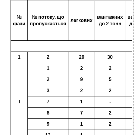
№
№
потоку, що
вантажних
ва
легкових
фази
пропускається
до 2 тонн
до
1
2
29
30
1
2
2
2
9
5
3
2
2
І
7
1
-
8
7
2
9
1
2