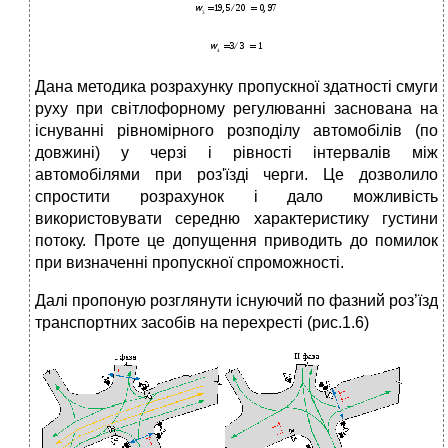
Дана методика розрахунку пропускної здатності смуги
руху при світлофорному регулюванні заснована на
існуванні рівномірного розподілу автомобілів (по
довжині) у черзі і рівності інтервалів між
автомобілями при роз'їзді черги. Це дозволило
спростити розрахунок і дало можливість
використовувати середню характеристику густини
потоку. Проте це допущення приводить до помилок
при визначенні пропускної спроможності.
Далі пропоную розглянути існуючий по фазний роз’їзд
транспортних засобів на перехресті (рис.1.6)