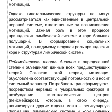
мотивации.
Однако гипоталамические структуры не могут
рассматриваться как единственные в центральной
нервной системе, ответственные за возникновение
мотиваций. Важная роль в этом процессе
принадлежит лимбической системе и коре больших
полушарий. В формировании социальных
мотиваций, по-видимому, ведущая роль принадлежит
коре и структурам лимбической системы.
Пейсмейкерская теория Анохина
в определенной
степени объединяет данные всех предшествующих
теорий. Согласно этой теории, мотивация
обусловлена соответствующей потребностью и носит
системный характер. Потребность трансформируется
посредством нервных и гуморальных факторов в
возбуждение гипоталамических центров
(пейсмейкеров), которые, в свою очередь,
активизируют другие отделы мозга – ретикулярную
формацию, лимбическую систему и кору больших