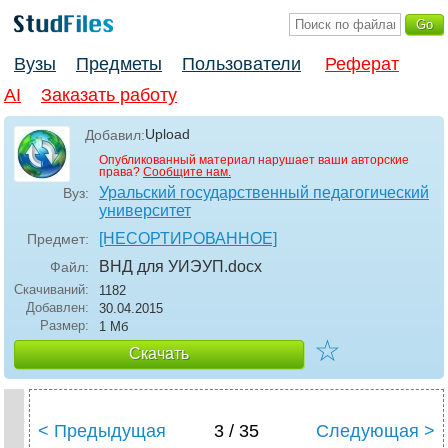
Вузы
Предметы
Пользователи
Реферат
AI
Заказать работу
Upload
Добавил:
Опубликованный материал нарушает ваши авторские
права?
Сообщите нам.
Уральский государственный педагогический
Вуз:
университет
[НЕСОРТИРОВАННОЕ]
Предмет:
ВНД для УИЭУП
.docx
Файл:
Скачиваний:
1182
Добавлен:
30.04.2015
Размер:
1 Мб
☆
Скачать
< Предыдущая
3 / 35
Следующая >