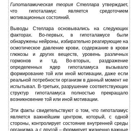
Гипоталамическая теория
Стеллара
утверждает,
что гипоталамус является средоточием
мотивационных состояний.
Выводы Стеллара основывались на следующих
факторах. Во-первых, в гипоталамусе были
обнаружены нейроны, избирательно реагирующие на
осмотическое давление крови, содержание в крови
глюкозы и других веществ, уровень различных
гормонов и т.д. Во-вторых, раздражение
определенных ядер гипоталамуса вызывало
формирование той или иной мотивации, даже если
реальной потребности организм в данный момент не
испытывал. В-третьих, разрушение соответствующих
структур гипоталамуса полностью прекращало
возникновение той или иной мотивации.
Эти факты свидетельствуют о том, что гипоталамус
является важнейшим центром, который, с одной
стороны, контролирует состояние внутренней среды
организма, а с другой – формирует жизненно важные