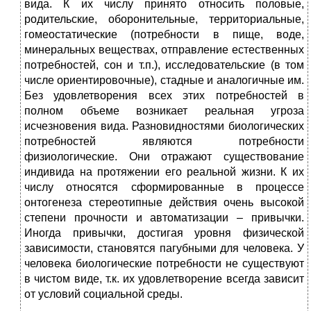
вида. К их числу принято относить половые,
родительские, оборонительные, территориальные,
гомеостатические (потребности в пище, воде,
минеральных веществах, отправление естественных
потребностей, сон и т.п.), исследовательские (в том
числе ориентировочные), стадные и аналогичные им.
Без удовлетворения всех этих потребностей в
полном объеме возникает реальная угроза
исчезновения вида. Разновидностями биологических
потребностей являются потребности
физиологические. Они отражают существование
индивида на протяжении его реальной жизни. К их
числу относятся сформированные в процессе
онтогенеза стереотипные действия очень высокой
степени прочности и автоматизации – привычки.
Иногда привычки, достигая уровня физической
зависимости, становятся пагубными для человека. У
человека биологические потребности не существуют
в чистом виде, т.к. их удовлетворение всегда зависит
от условий социальной среды.