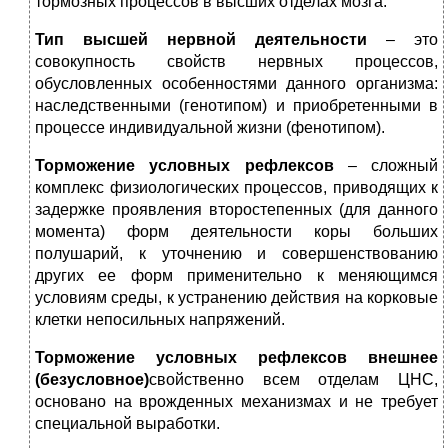
тормозных процессов в высших отделах мозга.
Тип высшей нервной деятельности
– это
совокупность свойств нервных процессов,
обусловленных особенностями данного организма:
наследственными (генотипом) и приобретенными в
процессе индивидуальной жизни (фенотипом).
Торможение условных рефлексов
– сложный
комплекс физиологических процессов, приводящих к
задержке проявления второстепенных (для данного
момента) форм деятельности коры больших
полушарий, к уточнению и совершенствованию
других ее форм применительно к меняющимся
условиям среды, к устранению действия на корковые
клетки непосильных напряжений.
Торможение
условных рефлексов
внешнее
(безусловное)
свойственно всем отделам ЦНС,
основано на врожденных механизмах и не требует
специальной выработки.