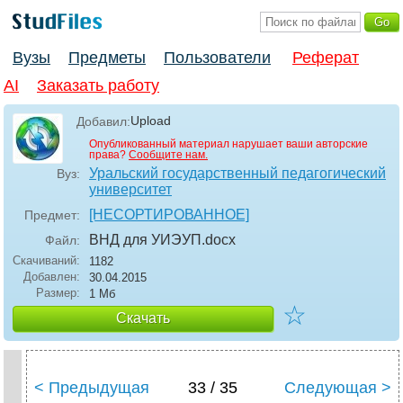
Вузы
Предметы
Пользователи
Реферат
AI
Заказать работу
Upload
Добавил:
Опубликованный материал нарушает ваши авторские
права?
Сообщите нам.
Уральский государственный педагогический
Вуз:
университет
[НЕСОРТИРОВАННОЕ]
Предмет:
ВНД для УИЭУП
.docx
Файл:
Скачиваний:
1182
Добавлен:
30.04.2015
Размер:
1 Мб
☆
Скачать
< Предыдущая
33 / 35
Следующая >