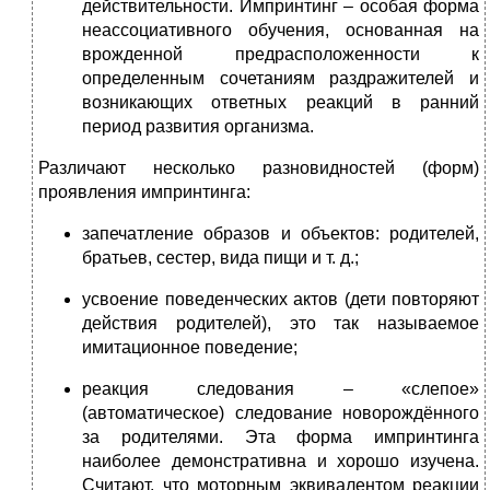
действительности. Импринтинг – особая форма
неассоциативного обучения, основанная на
врожденной предрасположенности к
определенным сочетаниям раздражителей и
возникающих ответных реакций в ранний
период развития организма.
Различают несколько разновидностей (форм)
проявления импринтинга:
запечатление образов и объектов: родителей,
братьев, сестер, вида пищи и т. д.;
усвоение поведенческих актов (дети повторяют
действия родителей), это так называемое
имитационное поведение;
реакция следования – «слепое»
(автоматическое) следование новорождённого
за родителями. Эта форма импринтинга
наиболее демонстративна и хорошо изучена.
Считают, что моторным эквивалентом реакции