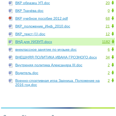
ВКР образец УП.doc
20
ВКР Ткачёва.doc
0
ВКР учебное пособие 2012.pdf
68
ВКР_положение_Инф_2010.doc
21
ВКР_текст (1).doc
12
ВНД для УИЭУП.docx
1182
внеклассное занятие по музыке.doc
6
ВНЕШНЯЯ ПОЛИТИКА ИВАНА ГРОЗНОГО.docx
34
Внутреняя политика Александра III.doc
2
Водитель.doc
2
Военно-спортивная игра Зарница. Положение на
2
2016 год.doc