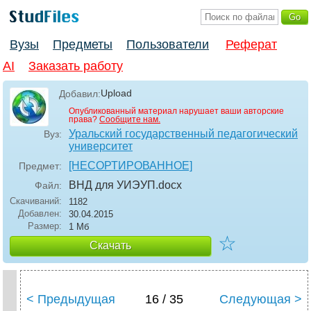
Вузы
Предметы
Пользователи
Реферат
AI
Заказать работу
Upload
Добавил:
Опубликованный материал нарушает ваши авторские
права?
Сообщите нам.
Уральский государственный педагогический
Вуз:
университет
[НЕСОРТИРОВАННОЕ]
Предмет:
ВНД для УИЭУП
.docx
Файл:
Скачиваний:
1182
Добавлен:
30.04.2015
Размер:
1 Мб
☆
Скачать
< Предыдущая
16 / 35
Следующая >