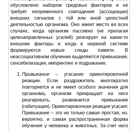
обусловлено набором средовых факторов и не
требует непременного совпадения (ассоциации)
внешних сигналов с той или иной целостной
деятельностью организма. Оно имеет место во всех
случаях, когда организм пассивно (не прилагая
целенаправленных усилий) реагирует на какие-то
внешние факторы и когда в нервной системе
формируются новые следы памяти. В
неассоциативном обучении выделяются привыкание,
сенсибилизация, импринтинг и подражание.
Привыкание
– угасание ориентировочной
реакции. Если раздражитель многократно
повторяется и не имеет особого значения для
организма, организм прекращает на него
реагировать, развивается привыкание
(габитуация). Ориентировочная реакция угасает.
Привыкание – это не только самая простая, но,
вероятно, и самая распространенная форма
обучения у человека и животных. За счет него