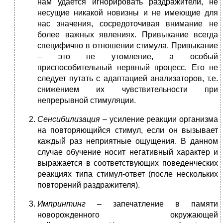
нам удается игнорировать раздражители, не
несущие никакой новизны и не имеющие для
нас значения, сосредоточивая внимание не
более важных явлениях. Привыкание всегда
специфично в отношении стимула. Привыкание
– это не утомление, а особый
приспособительный нервный процесс. Его не
следует путать с адаптацией анализаторов, т.е.
снижением их чувствительности при
непрерывной стимуляции.
Сенсибилизация
– усиление реакции организма
на повторяющийся стимул, если он вызывает
каждый раз неприятные ощущения. В данном
случае обучение носит негативный характер и
выражается в соответствующих поведенческих
реакциях типа стимул-ответ (после нескольких
повторений раздражителя).
Импринтинг
– запечатление в памяти
новорожденного окружающей