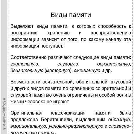
Виды памяти
Выделяют виды памяти, в которых способность к
восприятию, хранению и воспроизведению
информации зависит от того, по какому каналу эта
информация поступает.
Соответственно различают следующие виды памяти:
зрительную
,
слуховую
,
осязательную
,
двигательную
(
моторную
),
смешанную
и др.
Возможности осязательной, обонятельной, вкусовой
и других видов памяти по сравнению со зрительной и
слуховой памятью очень ограничены и особой роли в
►Содержание►
жизни человека не играют.
Оригинальная классификация памяти была
предложена Бериташвили, выделившим
образную,
эмоциональную
, условно-рефлекторную
и
словесно
-
логическую память
.