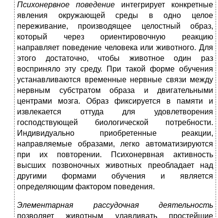
Психонервное поведение
интегрирует конкретные
явления окружающей среды в одно целое
переживание, производящее целостный образ,
который через ориентировочную реакцию
направляет поведение человека или животного. Для
этого достаточно, чтобы животное один раз
восприняло эту среду. При такой форме обучения
устанавливаются временные нервные связи между
нервным субстратом образа и двигательными
центрами мозга. Образ фиксируется в памяти и
извлекается оттуда для удовлетворения
господствующей биологической потребности.
Индивидуально приобретенные реакции,
направляемые образами, легко автоматизируются
при их повторении. Психонервная активность
высших позвоночных животных преобладает над
другими формами обучения и является
определяющим фактором поведения.
Элементарная рассудочная деятельность
позволяет животным улавливать простейшие