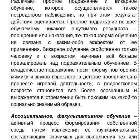
Различают
простое подражание и
в
икарное
обучение, которое осуществляется также
посредством наблюдения, но при этом результат
действия оценивается. Простое подражание не дает
обучаемому никакого ощутимого результата –
поощрения или наказания, т.е. такая форма обучения
не связана с каким-либо эффектом от ее
применения. Викарное обучение свойственно только
человеку и с возрастом начинает всё больше
превалировать над подражательным обучением. В
младенчестве подражание носит форму повторения
мимики и звуков взрослого; в детстве проявляется в
процессе игровой деятельности; в подростковом
возрасте становится все более осознанным и
выражается в стремлении быть похожим на какой-то
социально значимый образец.
Ассоциативное, факультативное обучение
–
активный процесс формирования собственной
среды путем извлечения ее функциональных
составляющих, значимых для выполнения тех или