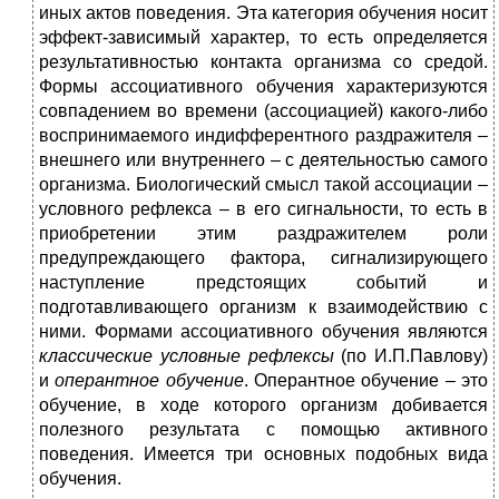
иных актов поведения. Эта категория обучения носит
эффект-зависимый характер, то есть определяется
результативностью контакта организма со средой.
Формы ассоциативного обучения характеризуются
совпадением во времени (ассоциацией) какого-либо
воспринимаемого индифферентного раздражителя –
внешнего или внутреннего – с деятельностью самого
организма. Биологический смысл такой ассоциации –
условного рефлекса – в его сигнальности, то есть в
приобретении этим раздражителем роли
предупреждающего фактора, сигнализирующего
наступление предстоящих событий и
подготавливающего организм к взаимодействию с
ними. Формами ассоциативного обучения являются
классические условные рефлексы
(по И.П.Павлову)
и
оперантное обучение
. Оперантное обучение – это
обучение, в ходе которого организм добивается
полезного результата с помощью активного
поведения. Имеется три основных подобных вида
обучения.