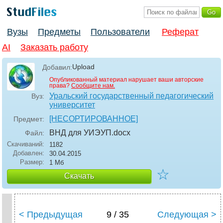
Вузы
Предметы
Пользователи
Реферат
AI
Заказать работу
Upload
Добавил:
Опубликованный материал нарушает ваши авторские
права?
Сообщите нам.
Уральский государственный педагогический
Вуз:
университет
[НЕСОРТИРОВАННОЕ]
Предмет:
ВНД для УИЭУП
.docx
Файл:
Скачиваний:
1182
Добавлен:
30.04.2015
Размер:
1 Мб
☆
Скачать
< Предыдущая
9 / 35
Следующая >