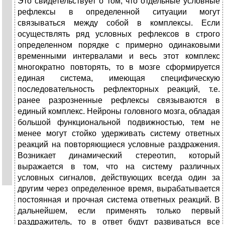
Это свидетельствует о том, что отдельные условные
рефлексы в определенной ситуации могут
связываться между собой в комплексы. Если
осуществлять ряд условных рефлексов в строго
определенном порядке с примерно одинаковыми
временными интервалами и весь этот комплекс
многократно повторять, то в мозге сформируется
единая система, имеющая специфическую
последовательность рефлекторных реакций, т.е.
ранее разрозненные рефлексы связываются в
единый комплекс. Нейроны головного мозга, обладая
большой функциональной подвижностью, тем не
менее могут стойко удерживать систему ответных
реакций на повторяющиеся условные раздражения.
Возникает динамический стереотип, который
выражается в том, что на систему различных
условных сигналов, действующих всегда один за
другим через определенное время, вырабатывается
постоянная и прочная система ответных реакций. В
дальнейшем, если применять только первый
раздражитель, то в ответ будут развиваться все