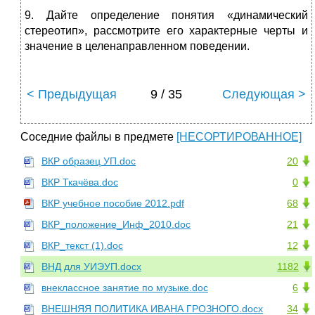
9. Дайте определение понятия «динамический
стереотип», рассмотрите его характерные черты и
значение в целенаправленном поведении.
< Предыдущая
9 / 35
Следующая >
Соседние файлы в предмете
[НЕСОРТИРОВАННОЕ]
ВКР образец УП.doc
20
ВКР Ткачёва.doc
0
ВКР учебное пособие 2012.pdf
68
ВКР_положение_Инф_2010.doc
21
ВКР_текст (1).doc
12
ВНД для УИЭУП.docx
1182
внеклассное занятие по музыке.doc
6
ВНЕШНЯЯ ПОЛИТИКА ИВАНА ГРОЗНОГО.docx
34