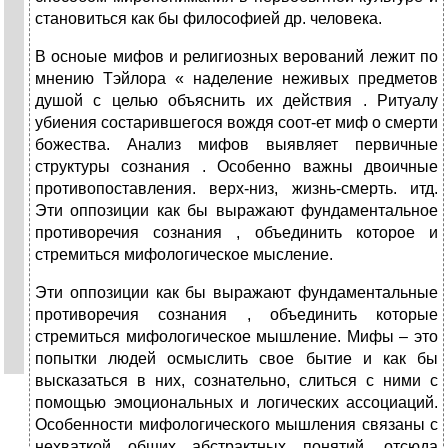
становиться как бы философией др. человека.
В осноые мифов и религиозных верований лежит по
мнению Тэйлора « наделение неживых предметов
душой с целью объяснить их действия . Ритуалу
убиения состарившегося вождя соот-ет миф о смерти
божества. Анализ мифов выявляет первичные
структуры сознания . Особенно важны двоичные
противопоставления. верх-низ, жизнь-смерть. итд.
Эти оппозиции как бы выражают фундаментальное
противоречия сознания , объединить которое и
стремиться мифологическое мысление.
Эти оппозиции как бы выражают фундаментальные
противоречия сознания , объединить которые
стремиться мифологическое мышление. Мифы – это
попытки людей осмыслить свое бытие и как бы
высказаться в них, сознательно, слиться с ними с
помощью эмоциональных и логических ассоциаций.
Особенности мифологического мышления связаны с
нехваткой общих абстрактных понятий, отсюда