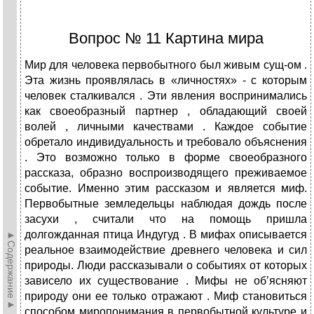
Вопрос № 11 Картина мира
Мир для человека первобытного был живым сущ-ом .
Эта жизнь проявлялась в «личностях» - с которым
человек сталкивался . Эти явления воспринимались
как своеобразный партнер , обладающий своей
волей , личными качествами . Каждое событие
обретало индивидуальность и требовало объяснения
. Это возможно только в форме своеобразного
рассказа, образно воспроизводящего преживаемое
событие. Именно этим рассказом и является миф.
Первобытные земледельцы наблюдая дождь после
засухи , считали что на помощь пришла
долгожданная птица Индугуд . В мифах описывается
►Содержание►
реальное взаимодействие древнего человека и сил
природы. Люди рассказывали о событиях от которых
зависело их существование . Мифы не об’ясняют
природу они ее только отражают . Миф становиться
способом миропонимания в первобытной культуре и