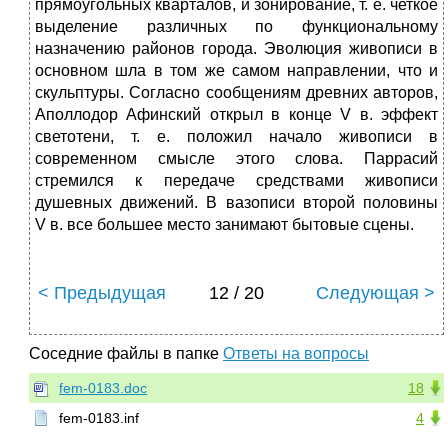
прямоугольных кварталов, и зонирование, т. е. четкое
выделение различных по функциональному
назначению районов города. Эволюция живописи в
основном шла в том же самом направлении, что и
скульптуры. Согласно сообщениям древних авторов,
Аполлодор Афинский открыл в конце V в. эффект
светотени, т. е. положил начало живописи в
современном смысле этого слова. Паррасий
стремился к передаче средствами живописи
душевных движений. В вазописи второй половины
V в. все большее место занимают бытовые сцены.
< Предыдущая
12 / 20
Следующая >
Соседние файлы в папке
Ответы на вопросы
fem-0183.doc
18
fem-0183.inf
4