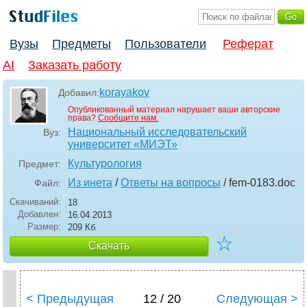
Вузы
Предметы
Пользователи
Реферат
AI
Заказать работу
korayakov
Добавил:
Опубликованный материал нарушает ваши авторские
права?
Сообщите нам.
Национальный исследовательский
Вуз:
университет «МИЭТ»
Культурология
Предмет:
Из инета
/
Ответы на вопросы
/ fem-0183
.doc
Файл:
Скачиваний:
18
Добавлен:
16.04.2013
Размер:
209 Кб
☆
Скачать
< Предыдущая
12 / 20
Следующая >