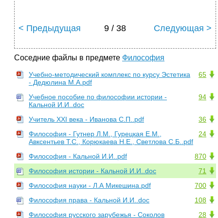
< Предыдущая
9 / 38
Следующая >
Соседние файлы в предмете
Философия
Учебно-методический комплекс по курсу Эстетика
65
- Дедюлина М.А.pdf
Учебное пособие по философии истории -
94
Кальной И.И..doc
Учитель XXI века - Иванова С.П..pdf
36
Философия - Гутнер Л.М., Гурецкая Е.М.,
24
Авксентьев Т.С., Корюкаева Н.Е., Светлова С.Б..pdf
Философия - Кальной И.И..pdf
870
Философия истории - Кальной И.И..doc
71
Философия науки - Л.А Микешина.pdf
700
Философия права - Кальной И.И..doc
108
Философия русского зарубежья - Соколов
28