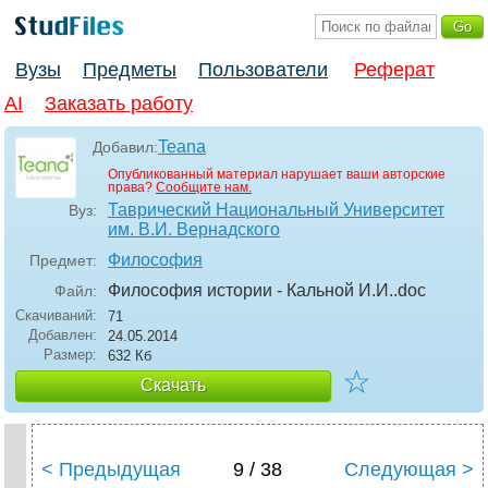
Вузы
Предметы
Пользователи
Реферат
AI
Заказать работу
Teana
Добавил:
Опубликованный материал нарушает ваши авторские
права?
Сообщите нам.
Таврический Национальный Университет
Вуз:
им. В.И. Вернадского
Философия
Предмет:
Философия истории - Кальной И.И.
.doc
Файл:
Скачиваний:
71
Добавлен:
24.05.2014
Размер:
632 Кб
☆
Скачать
< Предыдущая
9 / 38
Следующая >