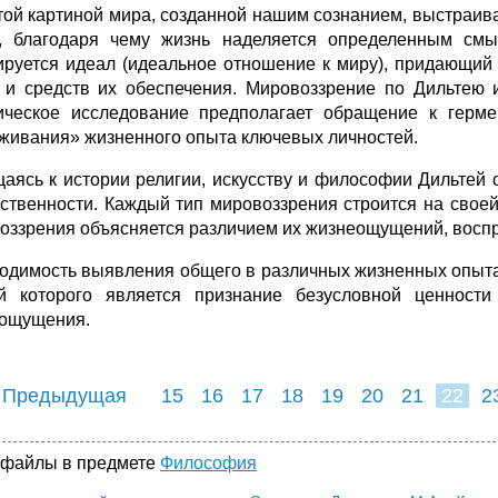
той картиной мира, созданной нашим сознанием, выстраив
, благодаря чему жизнь наделяется определенным см
руется идеал (идеальное отношение к миру), придающий
 и средств их обеспечения. Мировоззрение по Дильтею 
ическое исследование предполагает обращение к герме
живания» жизненного опыта ключевых личностей.
аясь к истории религии, искусству и философии Дильтей о
ственности. Каждый тип мировоззрения строится на своей
оззрения объясняется различием их жизнеощущений, восп
одимость выявления общего в различных жизненных опытах
й которого является признание безусловной ценности
ощущения.
 Предыдущая
15
16
17
18
19
20
21
22
2
30
31
32
3
 файлы в предмете
Философия