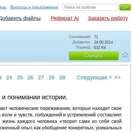
язь
Вопросы и предложения
Добавить файлы
Реферат AI
Заказать работу
Скачиваний:
71
Добавлен:
24.05.2014
Размер:
632 Кб
☆
Скачать
3
24
25
26
27
28
29
Следующая >
>>
3
34
и и понимании истории.
ают человеческие переживания, которые находят свое
воли и чувств, побуждений и устремлений составляет
 жизнь каждого человека «творит сама из себя свой
ненный опыт, как обобщение конкретных, уникальных