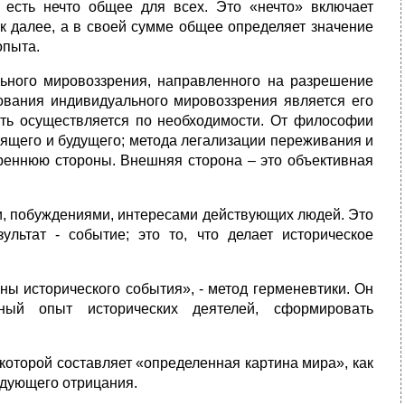
 есть нечто общее для всех. Это «нечто» включает
ак далее, а в своей сумме общее определяет значение
опыта.
ного мировоззрения, направленного на разрешение
ования индивидуального мировоззрения является его
сть осуществляется по необходимости. От философии
оящего и будущего; метода легализации переживания и
реннюю стороны. Внешняя сторона – это объективная
ми, побуждениями, интересами действующих людей. Это
льтат - событие; это то, что делает историческое
ы исторического события», - метод герменевтики. Он
нный опыт исторических деятелей, сформировать
которой составляет «определенная картина мира», как
едующего отрицания.