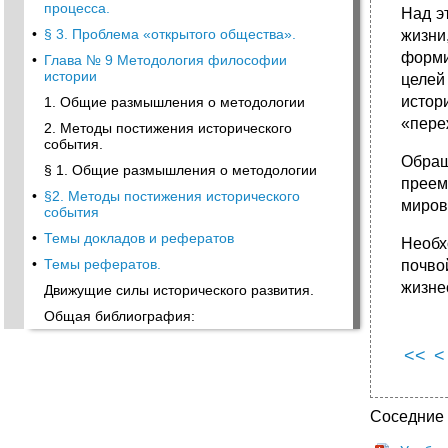
процесса.
Над э
•
§ 3. Проблема «открытого общества».
жизни
форми
•
Глава № 9 Методология философии
истории
целей
истор
1. Общие размышления о методологии
«пере
2. Методы постижения исторического
события.
Обращ
§ 1. Общие размышления о методологии
преем
•
§2. Методы постижения исторического
миров
события
•
Темы докладов и рефератов
Необх
•
Темы рефератов.
почво
жизне
Движущие силы исторического развития.
Общая библиография:
<<
<
Соседние