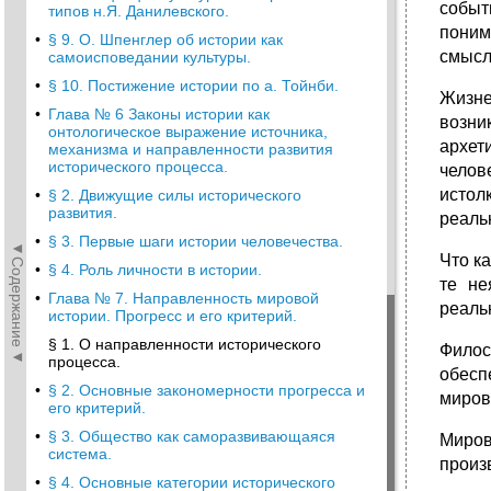
событ
типов н.Я. Данилевского.
поним
•
§ 9. О. Шпенглер об истории как
смысл
самоисповедании культуры.
•
§ 10. Постижение истории по а. Тойнби.
Жизне
•
Глава № 6 Законы истории как
возни
онтологическое выражение источника,
архет
механизма и направленности развития
исторического процесса.
челов
истол
•
§ 2. Движущие силы исторического
развития.
реаль
•
§ 3. Первые шаги истории человечества.
◄Содержание◄
Что к
•
§ 4. Роль личности в истории.
те не
•
Глава № 7. Направленность мировой
реаль
истории. Прогресс и его критерий.
§ 1. О направленности исторического
Филос
процесса.
обесп
•
§ 2. Основные закономерности прогресса и
миров
его критерий.
•
§ 3. Общество как саморазвивающаяся
Миров
система.
произ
•
§ 4. Основные категории исторического