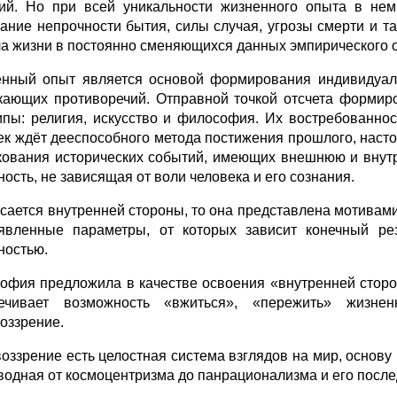
ий. Но при всей уникальности жизненного опыта в нем
ание непрочности бытия, силы случая, угрозы смерти и т
а жизни в постоянно сменяющихся данных эмпирического 
нный опыт является основой формирования индивидуаль
кающих противоречий. Отправной точкой отсчета формир
ипы: религия, искусство и философия. Их востребованно
ек ждёт дееспособного метода постижения прошлого, наст
кования исторических событий, имеющих внешнюю и внут
ность, не зависящая от воли человека и его сознания.
асается внутренней стороны, то она представлена мотива
явленные параметры, от которых зависит конечный резу
ностью.
офия предложила в качестве освоения «внутренней сторон
ечивает возможность «вжиться», «пережить» жизне
оззрение.
оззрение есть целостная система взглядов на мир, основу 
водная от космоцентризма до панрационализма и его посл