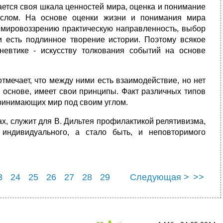
ается своя шкала ценностей мира, оценка и понимание
ыслом. На основе оценки жизни и понимания мира
 мировоззрению практическую направленность, выбор
и есть подлинное творение истории. Поэтому всякое
невтике - искусству толкования событий на основе
тмечает, что между ними есть взаимодействие, но нет
 основе, имеет свои принципы. Факт различных типов
ринимающих мир под своим углом.
, служит для В. Дильтея профилактикой релятивизма,
 индивидуального, а стало быть, и неповторимого
3
24
25
26
27
28
29
Следующая >
>>
3
34