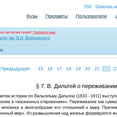
FAQ
Обратная св
Вузы
Предметы
Пользователи
аши авторские права?
Сообщите нам.
тет им. В.И. Вернадского
oc
 Предыдущая
15
16
17
18
19
20
21
22
2
30
31
32
3
§ 7. В. Дильтей о переживани
етом истории по Вильгельму Дильтею (1833 - 1911)
выступ
ение в «жизненных откровениях». Переживание как сумма 
 человека в многообразии его отношений к миру. Причем
венный мир».
Из размышления над жизнью формируется жиз