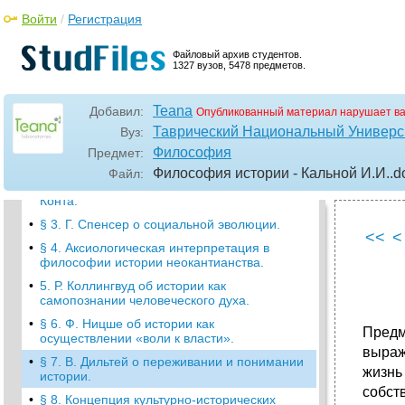
Войти
/
Регистрация
•
§ 6. Марксизм и его материалистическое
понимании истории.
Файловый архив студентов.
•
§ 7. Тейяр де Шарден и его история
1327 вузов, 5478 предметов.
косморазвития.
•
Глава № 5. Неклассическая рациональность
или субъективная востребованность
Teana
Добавил:
Опубликованный материал нарушает в
философии истории
Таврический Национальный Универси
Вуз:
Аксиологическая интерпретация в
Философия
Предмет:
философии истории неокантианства.
Философия истории - Кальной И.И.
.d
Файл:
•
§ 2. «Прогресс и порядок» в философии о.
Конта.
•
§ 3. Г. Спенсер о социальной эволюции.
<<
<
•
§ 4. Аксиологическая интерпретация в
философии истории неокантианства.
•
5. Р. Коллингвуд об истории как
самопознании человеческого духа.
•
§ 6. Ф. Ницше об истории как
Предм
осуществлении «воли к власти».
выраж
•
§ 7. В. Дильтей о переживании и понимании
жизнь
истории.
собст
•
§ 8. Концепция культурно-исторических