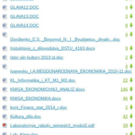
GLAVA12.DOC
4
GLAVA13.DOC
3
GLAVA14.DOC
8
4
Gordienko_E.S.,_Bogomol_N._I._Byudgetuv._diyaln...doc
Instuktsiya_z_dilovodstva_DSTU_4163.docx
9
Istor ukr kultury 2013 st.doc
2
4
Ivanenko_I.A.MEGDUNARODNAYA_EKONOMIKA_2010-11.doc
KL_Informatika_i_KT_M1_M2.doc
22
KNIGA_EKONOMIChNIJ_ANALIZ.docx
146
KNIGA_EKONOMiKA.docx
46
kont_Finans_stat_2014_r.doc
2
Kultura_dila.doc
42
Laboratornye_raboty_semestr2_modul2.pdf
39
Lab_Klasy.doc
4