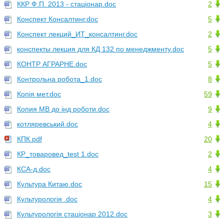
ККР Ф.П. 2013 - стаціонар.doc
2
Конспект Консалтинг.doc
5
Конспект лекций_ИТ_консалтинг.doc
2
конспекты лекция для КД 132 по менеджменту.doc
5
КОНТР АГРАРНЕ.doc
5
Контрольна робота_1.doc
8
Копія мет.doc
59
Копия МВ до інд роботи.doc
9
котляревський.doc
4
КПК.pdf
20
КР_товаровед_test 1.doc
2
КСА-д.doc
4
Культура Китаю.doc
15
Культурологія .doc
4
Культурологія стаціонар 2012.doc
3