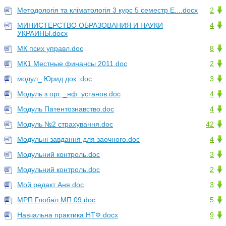
Методологія та кліматологія 3 курс 5 семестр Е....docx
2
МИНИСТЕРСТВО ОБРАЗОВАНИЯ И НАУКИ
4
УКРАИНЫ.docx
МК псих управл.doc
8
МК1 Местные финансы 2011.doc
2
модул_ Юрид док .doc
3
Модуль з орг. _нф. установ.doc
4
Модуль Патентознавство.doc
4
Модуль №2 страхування.doc
42
Модульні завдання для заочного.doc
4
Модульний контроль.doc
3
Модульний контроль.doc
2
Мой редакт Аня.doc
3
МРП Глобал МП 09.doc
5
Навчальна практика НТФ.docx
9