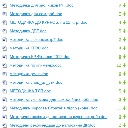
Методичка для заочников РН..doc
9
Методичка для сам.роб.doc
7
МЕТОДИЧКА ДО КУР.РОБ. на 11 н. р..doc
4
Методичка ДРЕ.doc
5
методичка з економетрії.doc
2
методичка КПЗС.doc
4
Методичка КР Фінанси 2012.doc
6
методичка по клименко.doc
12
методичка реліг..doc
6
методичка спец_ал_сти.doc
6
МЕТОДИЧКА ТДП.doc
5
методичка укр. мова для самостійних робіт.doc
3
Методичка_курсова Стратегія підпр.(нова).doc
11
Методичні вказівки до написання курсових робіт.doc
3
Методичні рекомендації до написання ДР.doc
2