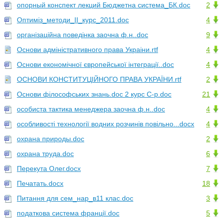
опорный конспект лекций Бюджетна система_БК.doc
2
Оптиміз_методи_ІІ_курс_2011.doc
4
організаційна поведінка заочна ф.н..doc
9
Основи адмiнiстративного права Украiни.rtf
4
Основи економічної європейської інтеграції..doc
4
ОСНОВИ КОНСТИТУЦІЙНОГО ПРАВА УКРАЇНИ.rtf
2
Основи філософських знань.doc 2 курс С-р.doc
21
особиста тактика менеджера заочна ф.н..doc
4
особливості технології водних розчинів повільно...docx
4
охрана природы.doc
2
охрана труда.doc
6
Перекута Олег.docx
7
Печатать.docx
18
Питання для сем_нар_в11 клас.doc
3
податкова система франції.doc
5