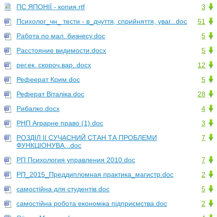
ПС ЯПОНІЇ - копия.rtf
3
Психолог_чн_ тести - в_дчуття, сприйняття, уваг...doc
51
Работа по мал. бизнесу.doc
5
Расстояние видимости.docx
5
рег.ек. скороч.вар..docx
12
Рефеерат Крим.doc
5
Реферат Віталіка.doc
28
Рибалко.docx
4
РНП Аграрне право (1).doc
3
РОЗДІЛ ІІ СУЧАСНИЙ СТАН ТА ПРОБЛЕМИ
7
ФУНКЦІОНУВА...doc
РП Психология управления 2010.doc
7
РП_2015_Преддипломная практика_магистр.doc
2
самостійна для студентів.doc
5
самостійна робота економіка підприємства.doc
2