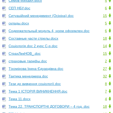
Сёмов Михаил.docx
4
СЕП НБУ.doc
6
Ситуаційний менеджмент (Осініна).doc
15
склады.docx
5
Содержательный модуль 4, норм оформлен.doc
6
Составные части стрелы.docx
18
Соціологія.doc 2 курс С-р.doc
14
СтрахЛекНОВ_.doc
15
страховые тарифы.doc
2
Тіхомірова Ірина Єдуардівна.doc
27
Тактика менеджера.doc
32
Тези до вивчення соціології.doc
8
Тема 1 ІСТОРІЯ ВИНИКНЕННЯ.doc
7
Тема 11.docx
4
Тема 22. ТРАНСПОРТНІ ДОГОВОРИ – 4 год..doc
18