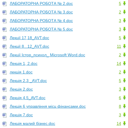
ЛАБОРАТОРНА РОБОТА № 2.doc
5
ЛАБОРАТОРНА РОБОТА № 3.doc
2
ЛАБОРАТОРНА РОБОТА № 4.doc
3
ЛАБОРАТОРНА РОБОТА № 5.doc
3
Лекції 17,18_АVT.doc
5
Лекції 8...12_АVT.doc
11
Лекції Істор_психол_ Microsoft Word.doc
2
Лекція 1, 2.doc
14
лекція 1.doc
2
Лекція 2.3 _АVТ.doc
5
Лекція 2.doc
3
Лекція 4.5_AVT.doc
6
Лекція 6 управління місц фінансами.doc
8
Лекція 7.doc
3
Лекція малий бізнес.doc
14