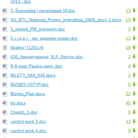
2013...doc
3. Економіка і організація ІД.doc
13
3G_BTL_National_Promo_instruktsia_2805_docx-1.docx
19
3_metod_PM_transport.doc
3
5 с.(д.в.) - экз. адмимн.право.doc
12
5ballov-71201.rtf
18
636_Кредитування, В.Д. Лагутін.doc
2
9-А клас Раціон.харч..doc
4
BILETY_044_045.docx
3
BIZNES VSTYP.doc
5
Biznes_Plan.docx
22
bo.docx
45
Chast1_1.doc
5
control work 3.doc
11
control work 4.doc
9