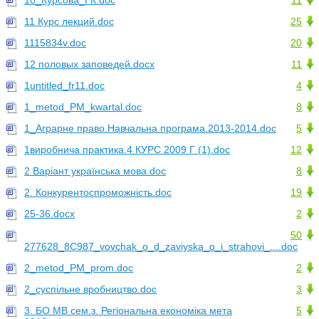
10_Курсова_ГК.doc
11
11 Курс лекций.doc
25
1115834v.doc
20
12 половых заповедей.docx
11
1untitled_fr11.doc
4
1_metod_PM_kwartal.doc
8
1_Аграрне право.Навчальна програма.2013-2014.doc
5
1виробнича практика.4 КУРС 2009 Г (1).doc
12
2 Варіант українська мова.doc
8
2. Конкурентоспроможність.doc
19
25-36.docx
2
50
277628_8C987_vovchak_o_d_zaviyska_o_i_strahovi_....doc
2_metod_PM_prom.doc
2
2_суспільне вробництво.doc
3
3. БО МВ сем.з. Регіональна економіка мета
5