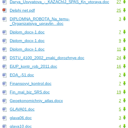
Darya_Usvyatova_-_KAZAChIJ_SPAS_Kn_vtoraya.doc
27
Delphi net.pdf
25
DIPLOMNA_ROBOTA_Na_temu-
3
_Organizatsiya_upravlin...doc
Diplom_docx-1.doc
7
Diplom_docx-1.doc
9
Diplom_docx-1.doc
11
DSTU_4100_2002_znaki_dorozhnye.doc
24
EiUP_kontr_rob_2011.doc
16
EOA_-51.doc
2
Finansovyj_kontrol.doc
7
Fin_mal_biz_SRS.doc
19
Geoekonomichniy_atlas.docx
2
GLAVA01.doc
5
glava06.doc
3
glava10.doc
4