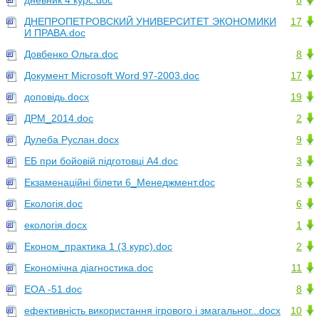
дневник 4 курс.doc
8
ДНЕПРОПЕТРОВСКИЙ УНИВЕРСИТЕТ ЭКОНОМИКИ
17
И ПРАВА.doc
Довбенко Ольга.doc
8
Документ Microsoft Word 97-2003.doc
17
доповідь.docx
19
ДРМ_2014.doc
2
Дулеба Руслан.docx
9
ЕБ при бойовій підготовці А4.doc
3
Екзаменаційні білети 6_Менеджмент.doc
5
Екологія.doc
6
екологія.docx
1
Економ_практика 1 (3 курс).doc
2
Економічна діагностика.doc
11
ЕОА -51.doc
8
ефективність використання ігрового і змагальног...docx
10