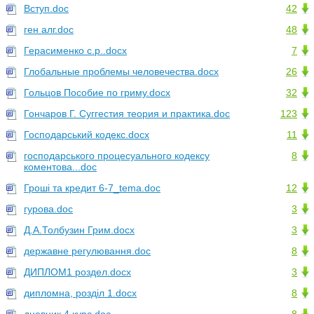
Вступ.doc
42
ген алг.doc
48
Герасименко с.р..docx
7
Глобальные проблемы человечества.docx
26
Гольцов Пособие по гриму.docx
32
Гончаров Г. Суггестия теория и практика.doc
123
Господарський кодекс.docx
11
господарського процесуального кодексу
8
коментова...doc
Гроші та кредит 6-7_tema.doc
12
гурова.doc
3
Д.А.Толбузин Грим.docx
3
державне регулювання.doc
8
ДИПЛОМ1 роздел.docx
3
дипломна, розділ 1.docx
8