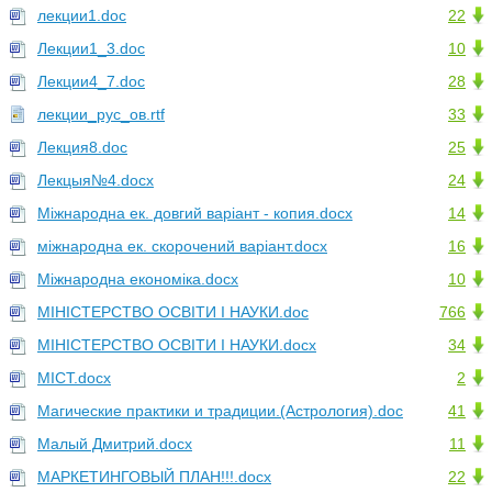
лекции1.doc
22
Лекции1_3.doc
10
Лекции4_7.doc
28
лекции_рус_ов.rtf
33
Лекция8.doc
25
Лекцыя№4.docx
24
Міжнародна ек. довгий варіант - копия.docx
14
міжнародна ек. скорочений варіант.docx
16
Міжнародна економіка.docx
10
МІНІСТЕРСТВО ОСВІТИ І НАУКИ.doc
766
МІНІСТЕРСТВО ОСВІТИ І НАУКИ.docx
34
МІСТ.docx
2
Магические практики и традиции.(Астрология).doc
41
Малый Дмитрий.docx
11
МАРКЕТИНГОВЫЙ ПЛАН!!!.docx
22