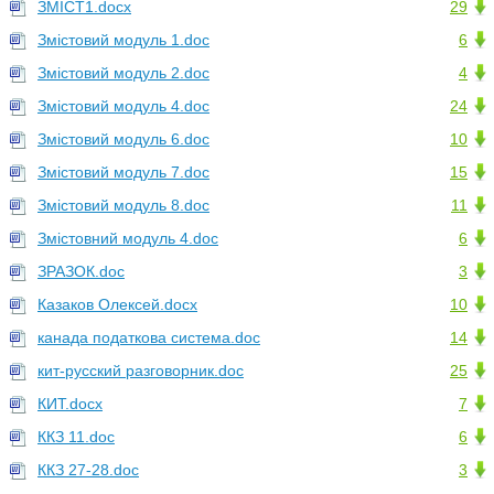
ЗМІСТ1.docx
29
Змістовий модуль 1.doc
6
Змістовий модуль 2.doc
4
Змістовий модуль 4.doc
24
Змістовий модуль 6.doc
10
Змістовий модуль 7.doc
15
Змістовий модуль 8.doc
11
Змістовний модуль 4.doc
6
ЗРАЗОК.doc
3
Казаков Олексей.docx
10
канада податкова система.doc
14
кит-русский разговорник.doc
25
КИТ.docx
7
ККЗ 11.doc
6
ККЗ 27-28.doc
3