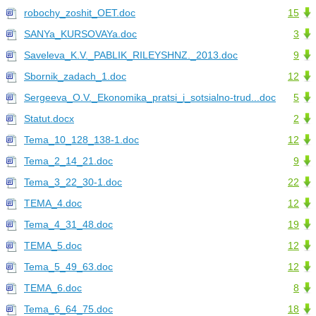
robochy_zoshit_OET.doc
15
SANYa_KURSOVAYa.doc
3
Saveleva_K.V._PABLIK_RILEYSHNZ._2013.doc
9
Sbornik_zadach_1.doc
12
Sergeeva_O.V._Ekonomika_pratsi_i_sotsialno-trud...doc
5
Statut.docx
2
Tema_10_128_138-1.doc
12
Tema_2_14_21.doc
9
Tema_3_22_30-1.doc
22
TEMA_4.doc
12
Tema_4_31_48.doc
19
TEMA_5.doc
12
Tema_5_49_63.doc
12
TEMA_6.doc
8
Tema_6_64_75.doc
18