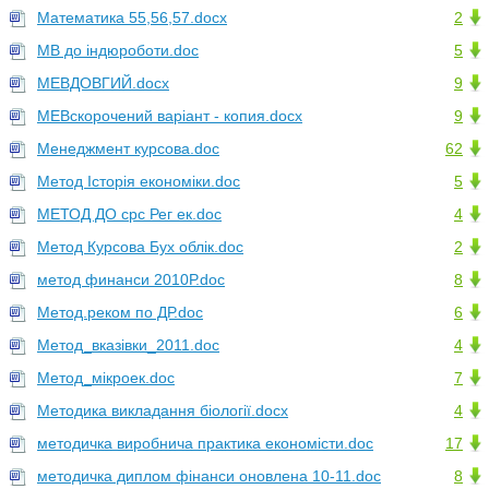
Математика 55,56,57.docx
2
МВ до індюроботи.doc
5
МЕВДОВГИЙ.docx
9
МЕВскорочений варіант - копия.docx
9
Менеджмент курсова.doc
62
Метод Історія економіки.doc
5
МЕТОД ДО срс Рег ек.doc
4
Метод Курсова Бух облік.doc
2
метод финанси 2010Р.doc
8
Метод.реком по ДР.doc
6
Метод_вказівки_2011.doc
4
Метод_мікроек.doc
7
Методика викладання біології.docx
4
методичка виробнича практика економісти.doc
17
методичка диплом фінанси оновлена 10-11.doc
8