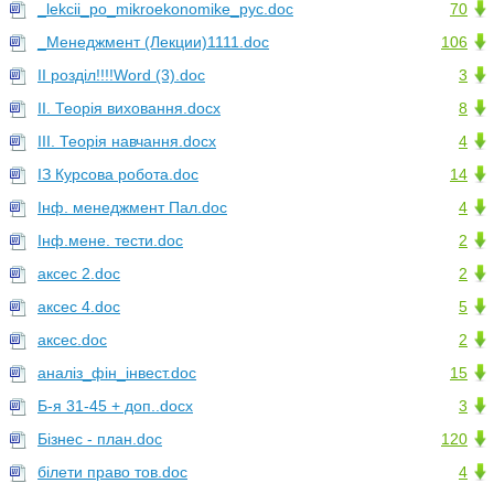
_lekcii_po_mikroekonomike_рус.doc
70
_Менеджмент (Лекции)1111.doc
106
ІІ розділ!!!!Word (3).doc
3
ІІ. Теорія виховання.docx
8
ІІІ. Теорія навчання.docx
4
ІЗ Курсова робота.doc
14
Інф. менеджмент Пал.doc
4
Інф.мене. тести.doc
2
аксес 2.doc
2
аксес 4.doc
5
аксес.doc
2
аналіз_фін_інвест.doc
15
Б-я 31-45 + доп..docx
3
Бізнес - план.doc
120
білети право тов.doc
4