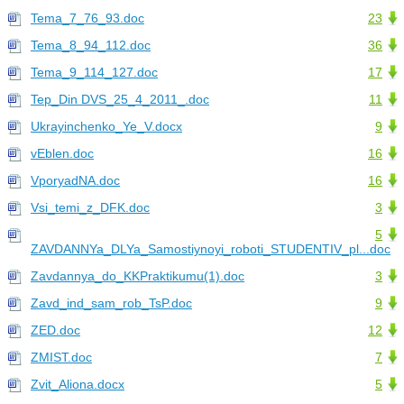
Tema_7_76_93.doc
23
Tema_8_94_112.doc
36
Tema_9_114_127.doc
17
Tep_Din DVS_25_4_2011_.doc
11
Ukrayinchenko_Ye_V.docx
9
vEblen.doc
16
VporyadNA.doc
16
Vsi_temi_z_DFK.doc
3
5
ZAVDANNYa_DLYa_Samostiynoyi_roboti_STUDENTIV_pl...doc
Zavdannya_do_KKPraktikumu(1).doc
3
Zavd_ind_sam_rob_TsP.doc
9
ZED.doc
12
ZMIST.doc
7
Zvit_Aliona.docx
5