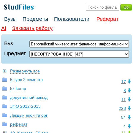
Вузы
Предметы
Пользователи
Реферат
AI
Заказать работу
Вуз
Предмет
Развернуть все
5 курс 2 семестр
17
5k komp
8
дедуктивний вивыд
11
ЗФО 2012-2013
228
Лекцыи екон та орг
54
реферат
4