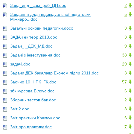
Завд_инд _сам_роб_ЦП.doc
2
Завдання длдя індивідуальної підготовки
5
Міжнаро...doc
Загальні основи педагогіки.docx
3
ЗАДАч ек теор 2013.doc
3
Задач_ _ДЕК_МД.doc
9
Задачі з інвестування.doc
38
задачі.doc
29
Задачи ДЕК бакалавр Економ.підпр 2011.doc
3
Заочно 10_НПК_ГК.doc
57
збк курсова Білоус.doc
6
Зборник тестов бак.doc
2
Звіт 2.doc
3
Звіт практики Кравчук.doc
6
Звіт про практику.doc
7