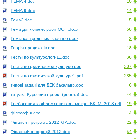
ТЕМА 4.doc
10
ТЕМА 9.doc
14
Тема2.doc
5
Теми дипломних робіт ООП.docx
50
Темы контрольных_заочное.docx
2
Теорія предикатів.doc
18
Тесты по культурологи11.doc
36
Тесты по физической культуре.doc
307
Тесты по физической культуре1.pdf
285
типові задачі для ДЕК бакалавр.doc
6
титулка Курсовий проект (робота).doc
44
Требования к оформлению кр_макро_БК_М_2013.pdf
19
філософія.doc
4
Фінанси програма 2012 КГА.doc
22
ФінансиКорпорацій 2012.doc
54