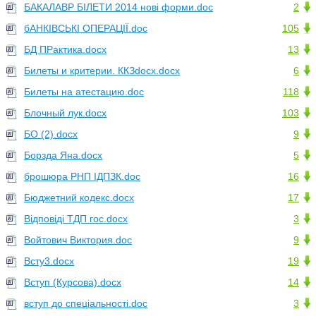
БАКАЛАВР БІЛЕТИ 2014 нові форми.doc
2
бАНКІВСЬКІ ОПЕРАЦІЇ.doc
105
БД ПРактика.docx
13
Билеты и критерии. ККЗdocx.docx
6
Билеты на атестацию.doc
118
Блочный лук.docx
103
БО (2).docx
9
Борзда Яна.docx
5
брошюра РНП ІДПЗК.doc
16
Бюджетний кодекс.docx
17
Відповіді ТДП гос.docx
3
Войтович Виктория.doc
9
Всту3.docx
19
Вступ (Курсова).docx
14
вступ до спеціальності.doc
3