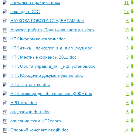
навчальна практика.docx
11
накладна.DOC
17
НАУКОВА РОБОТА СТУДЕНТАМ.doc
6
Наукова робота. Податкова система..docx
10
НПК інформ консалтинг.doc
3
НПК етика _ психолог_я д_л.сп_лкув.doc
3
НПК Местные финансы 2011.doc
3
НПК Орг. та управ. д_ял. _нф. установ.doc
3
НПК Юридичне документування.doc
3
НПК- Патент-во.doc
5
НПК_міжнародні_фінанси_спец2009.doc
2
НРП-мал.doc
6
онд заочна ф.н..doc
5
описание схем ЧС2т.docx
4
Опорний конспект лекцій.doc
14