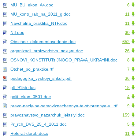
MU_BU_ekon_A4.doc
6
MU_kontr_rab_na_2011_g.doc
11
Navchalna_praktika_NTF.doc
11
Ntf.doc
30
Obschee_dokumentovedenie.doc
652
organizacii_proizvodstva_лекции.doc
26
OSNOVI_KONSTITUTsIJNOGO_PRAVA_UKRAYiNI.doc
8
Otchet_po_praktike.rtf
7
pedagogika_vyshoyi_shkoly.pdf
36
plt_9155.doc
18
polit_ekon_0501.doc
4
pravo-naciy-na-samoviznachennya-ta-stvorennya-v...rtf
9
pravoznavstvo_nazarchuk_lektsiyi.doc
159
Pr_rch_DVS_25_4_2011.doc
5
Referat-dorob.docx
11