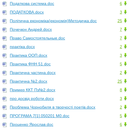
Податкова система.doc
6
ПОДАТКОВА.docx
3
Політична економіка(економія)Методичка.doc
25
Почечюн Андрей.docx
7
Право Самостоятельные.doc
7
практіка.docx
2
Практика ООП.docx
3
Практика ФНН 51.doc
5
Практична частина.docx
2
Практична №2.docx
25
Пример ККТ Пз№2.docx
8
про досвід роботи.docx
3
Проблема Чорнобиля в творчості поетів.docx
2
ПРОГРАМА 7[1].050201 М0.doc
5
Проценко Ярослав.doc
6