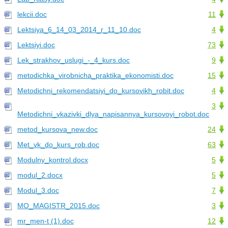
lekcii.doc
11
Lektsiya_6_14_03_2014_r_11_10.doc
4
Lektsiyi.doc
73
Lek_strakhov_uslugi_-_4_kurs.doc
9
metodichka_virobnicha_praktika_ekonomisti.doc
15
Metodichni_rekomendatsiyi_do_kursovikh_robit.doc
4
3
Metodichni_vkazivki_dlya_napisannya_kursovoyi_robot.doc
metod_kursova_new.doc
24
Met_vk_do_kurs_rob.doc
63
Modulny_kontrol.docx
5
modul_2.docx
5
Modul_3.doc
7
MO_MAGISTR_2015.doc
3
mr_men-t (1).doc
12