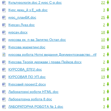
Культурологія.doc 2 курс С-р.doc
22
Курс декц_й з Е_нф.doc
3
курс_планБК.doc
25
Курсач Луаз.doc
2
курсач.docx
18
курсова ек. п-ва Запятко Остап.doc
10
Курсова маркетинг.doc
30
курсова робота Нотні видання Документознавство...rtf
2
Курсова Теорія держави і права Пейков.docx
2
КУРСОВА_ЕП[1].doc
10
КУРСОВАЯ ПО УП.doc
19
Курсовий проект2.docx
2
Лабораторні роботи HTML.doc
3
Лабораторна робота 8.doc
8
ЛАБОРАТОРНА РОБОТА № 1.doc
3