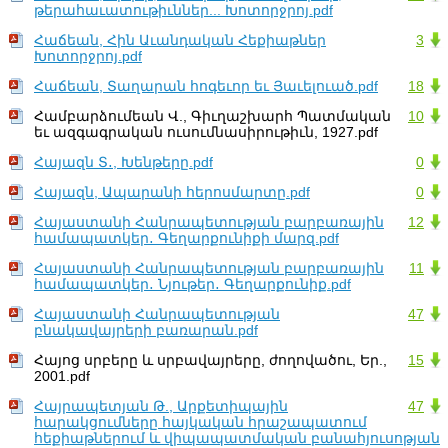
թերահաւատութիւններ... Խոտորջրոյ.pdf
Հաճեան, Հին Աւանդական Հեքիաթներ
3
Խոտորջրոյ.pdf
Հաճեան, Տաղարան հոգեւոր եւ Յաւելուած.pdf
18
Համբարձումեան Վ., Գիւղաշխարհ Պատմական
10
եւ ազգագրական ուսումնասիրութիւն, 1927.pdf
Հայազն Տ․, Խենթերը.pdf
0
Հայազն, Ապարանի հերոսմարտը.pdf
0
Հայաստանի Հանրապետության բարբառային
12
համապատկեր․ Գեղարքունիքի մարզ.pdf
Հայաստանի Հանրապետության բարբառային
11
համապատկեր․ Նյութեր․ Գեղարքունիք.pdf
Հայաստանի Հանրապետության
47
բնակավայրերի բառարան.pdf
Հայոց սրբերը և սրբավայրերը, ժողովածու, Եր.,
15
2001.pdf
Հայրապետյան Թ., Արքետիպային
47
հարակցումները հայկական հրաշապատում
հեքիաթներում և վիպապատմական բանահյուսոթյան