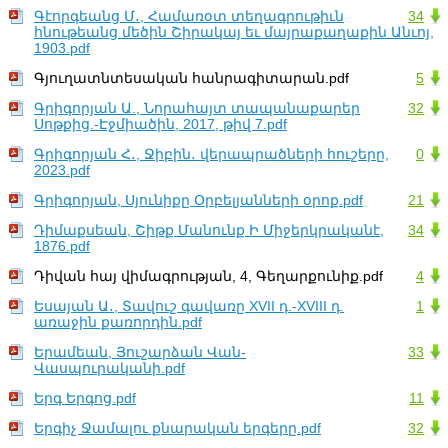
Գէորգեանց Մ․, Համառօտ տեղագրութիւն
34
հնութեանց մեծին Շիրակայ եւ մայրաքաղաքին Անւոյ,
1903.pdf
Գյուղատնտեսական հանրագիտարան.pdf
5
Գրիգորյան Ա., Նորահայտ տապանաքարեր
32
Սոթքից.-Էջմիածին, 2017, թիվ 7.pdf
Գրիգորյան Հ․, Ջիբին․ վերապրածների հուշերը,
0
2023.pdf
Գրիգորյան, Սյունիքը Օրբելյանների օրոք.pdf
21
Դիմաքսեան, Շիթք Մանունք Ի Միջերկրականէ,
34
1876.pdf
Դիվան հայ վիմագրության, 4, Գեղարքունիք.pdf
4
Եսայան Ա․, Տավուշ գավառը XVII դ.-XVIII դ.
1
առաջին քառորդին.pdf
Երամեան, Յուշարձան Վան-
33
Վասպուրականի.pdf
Երգ Երգոց.pdf
11
Երգիչ Ջամալու քնարական երգերը.pdf
32