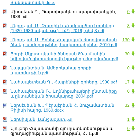
Տաճկաստանի.docx
Մխալեան Գ., Պարտիզակն ու պարտիզակցին,
0
1938.pdf
Մկրտչյան Ս., Զատիկ և Համբարձում տոները
8
(1920-1930-ական թթ.).-ԼՀԳ, 2019, թիվ 3.pdf
Մկրտչյան Ս., Տոներ Հայկական ժողովրդական
130
ծեսեր, սովորույթներ, հավատալիքներ, 2010.pdf
Յուրի Մկրտումյանի ծննդյան 80-ամյակին
30
նվիրված գիտաժողովի նյութերի ժողովածու.pdf
Նալպանտեան, Ամերիկահայ գիրքի
0
պատմութիւն.pdf
Նահապետեան Ղ․, Հայրենիքի զոհերը, 1900.pdf
17
Նահապետյան Ռ., Աղձնիքահայերի ընտանիքը
0
և ընտանեկան ծիսակարգը, 2004.pdf
Ներսէսեան Խ., Պէրպէրեան Հ. Յուշամատեան
32
Քիլիսի հայոց, 1969.docx
Ներսիսյան, Լանջազատ.pdf
1
Նյութեր Հայաստանի գյուղատնտեսության և
0
գյուղացիության պատմության, Հ․ 1.pdf