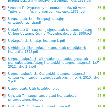
историческом и литературном отношениях. 1859.pdf
Чихачев П., Журнал путешествия по Малой Азии,
36
Тифлис, тип. Гл. упр. наместника кавк., 1876,.pdf
Աբգարյան, Նոր Ջուղայի անգիր
0
գրականութիւն.pdf
Աբեղեան Մ․, Հայ ժողովրդական առասպելները
22
Մ․ Խորենացու Հայոց Պատմութեան մէջ1899.pdf
Աբեղյան Մ., Երկեր, հատոր Է.pdf
24
Աբիկեան, Ընդարձակ բառարան տաճկերէն
12
հայերէն, 1892.pdf
Աբրահամյան Ա., «Գերանդի» հասկացության
14
բառանվանումները հայերենի բարբառներում.- ԼՀԳ,
2012, թիվ 2-3.pdf
Աբրահամյան Ա., Հայերենի բարբառներում
13
առկա «թըրպան» բառանվան շուրջ.- ԼՀԳ, 2010, թիվ
3.pdf
Ազատեան, Ակն և ակնցիք.pdf
26
Ալիշան Ղ., Հայբուսակ կամ հայկական
28
բուսաբառութիւն.pdf
Ալիշան Ղ., Նշմարք հայկականք.pdf
36