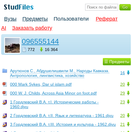
Вузы
Предметы
Пользователи
Реферат
AI
Заказать работу
096555144
772
16 364
☰ Предметы
Арутюнов С., Абдушелишвили М., Народы Кавказа.
16
Антропология, лингвистика, хозяйство
000 Mark Sykes, Dar ul islam.pdf
20
000 W. J. Childs, Across Asia Minor on foot.pdf
29
1 Гордлевский В.А. т.I. Исторические работы -
23
1960.djvu
2 Гордлевский В.А. т.II. Язык и литература - 1961.djvu
20
3 Гордлевский В.А. т.III. История и культура - 1962.djvu
21