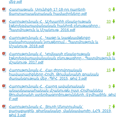
մեջ.pdf
Հասրաթյան, Սյունիքի 17-18-րդ դարերի
0
ճարտարապետական համալիրները.pdf
Հարությունյան Հ., Աշխարհի բնակչության
33
էթնոլեզվադավանական հակիրճ բնութագիրը.-
Պատմություն և Մշակույթ, 2016.pdf
Հարությունյան Հ., Կաթը և կաթնամթերքը
18
բանահյուսական նյութերում.- Պատմություն և
Մշակույթ, 2018.pdf
Հարությունյան Հ., Կովկասի բնակչության
15
էթնոլեզվադավանական բնութագիրը.- Պատմություն և
մշակույթ, 2017.pdf
Հարությունյան Հ., Հայ ժողովրդական
15
հավատալիքները Հովհ. Թումանյանի գրական
ժառանգության մեջ.-ՊԲՀ, 2015, թիվ 3.pdf
Հարությունյան Հ., Հայոց ավանդական
9
անասնապահական մշակույթն ըստ Հովհաննես
Թումանյանի ստեղծագործությունների.-Էջմիածին, թիվ
Բ.pdf
Հարությունյան Հ., Յուրի Մկրտումյան`
7
քաղաքացին, գիտնականը, մանկավարժը.-ԼՀԳ, 2019,
թիվ 3.pdf