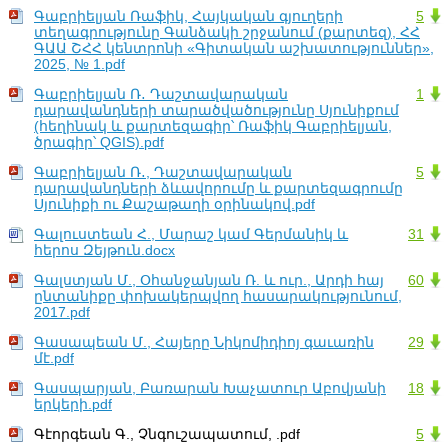
Գաբրիելյան Ռաֆիկ, Հայկական գյուղերի
5
տեղագրությունը Գանձակի շրջանում (քարտեզ), ՀՀ
ԳԱԱ ՇՀՀ կենտրոնի «Գիտական աշխատություններ»,
2025, № 1.pdf
Գաբրիելյան Ռ․ Դաշտավարական
1
դարավանդների տարածվածությունը Սյունիքում
(հեղինակ և քարտեզագիր՝ Ռաֆիկ Գաբրիելյան,
ծրագիր՝ QGIS).pdf
Գաբրիելյան Ռ․, Դաշտավարական
5
դարավանդների ձևավորումը և քարտեզագրումը
Սյունիքի ու Քաշաթաղի օրինակով.pdf
Գալուստեան Հ., Մարաշ կամ Գերմանիկ և
31
հերոս Զեյթուն.docx
Գալստյան Մ., Օհանջանյան Ռ. և ուր., Արդի հայ
60
ընտանիքը փոխակերպվող հասարակությունում,
2017.pdf
Գասապեան Մ., Հայերը Նիկոմիդիոյ գաւառին
29
մէ.pdf
Գասպարյան, Բառարան Խաչատուր Աբովյանի
18
երկերի.pdf
Գէորգեան Գ., Չնգուշապատում, .pdf
5