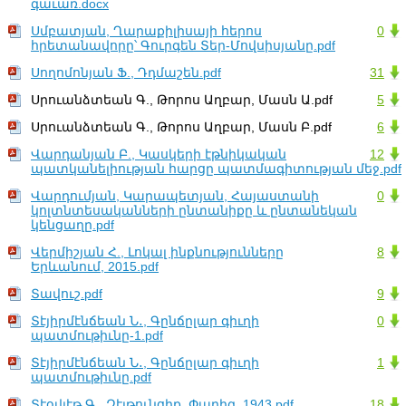
գաւառ.docx
Սմբատյան, Ղարաքիլիսայի հերոս
0
հրետանավորը՝ Գուրգեն Տեր-Մովսիսյանը.pdf
Սողոմոնյան Ֆ., Դդմաշեն.pdf
31
Սրուանձտեան Գ., Թորոս Աղբար, Մասն Ա.pdf
5
Սրուանձտեան Գ., Թորոս Աղբար, Մասն Բ.pdf
6
Վարդանյան Բ., Կասկերի էթնիկական
12
պատկանելիության հարցը պատմագիտության մեջ.pdf
Վարդումյան, Կարապետյան, Հայաստանի
0
կոլտնտեսականների ընտանիքը և ընտանեկան
կենցաղը.pdf
Վերմիշյան Հ., Լոկալ ինքնությունները
8
Երևանում, 2015.pdf
Տավուշ.pdf
9
Տէյիրմէնճեան Ն․, Գընճըլար գիւղի
0
պատմութիւնը-1.pdf
Տէյիրմէնճեան Ն․, Գընճըլար գիւղի
1
պատմութիւնը.pdf
Տէօվլէթ Գ., Զէյթունցիք, Փարիզ, 1943.pdf
18