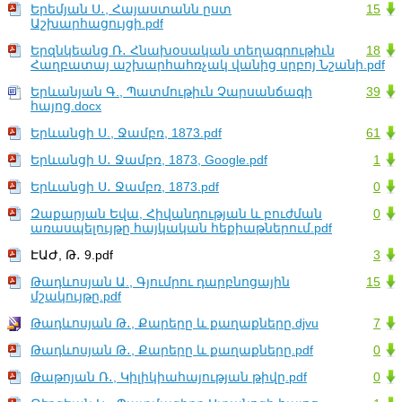
Երեմյան Ս․, Հայաստանն ըստ
15
Աշխարհացույցի.pdf
Երզնկեանց Ռ․ Հնախօսական տեղագրութիւն
18
Հաղբատայ աշխարհահռչակ վանից սրբոյ Նշանի.pdf
Երևանյան Գ., Պատմութիւն Չարսանճագի
39
հայոց.docx
Երևանցի Ս., Ջամբռ, 1873.pdf
61
Երևանցի Ս․ Ջամբռ, 1873, Google.pdf
1
Երևանցի Ս․ Ջամբռ, 1873.pdf
0
Զաքարյան Եվա, Հիվանդության և բուժման
0
առասպելույթը հայկական հեքիաթներում.pdf
ԷԱԺ, Թ․ 9.pdf
3
Թադևոսյան Ա., Գյումրու դարբնոցային
15
մշակույթը.pdf
Թադևոսյան Թ․, Քարերը և քաղաքները.djvu
7
Թադևոսյան Թ․, Քարերը և քաղաքները.pdf
0
Թաթոյան Ռ․, Կիլիկիահայության թիվը.pdf
0