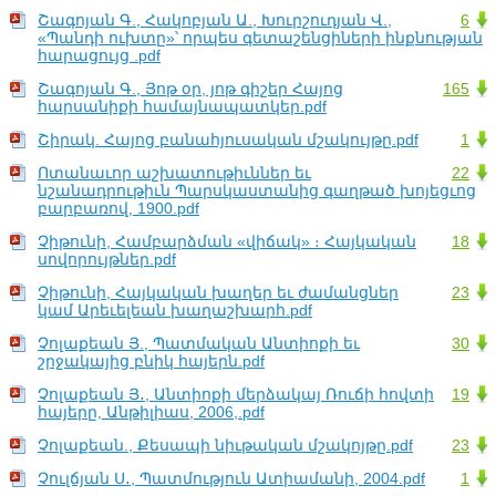
Շագոյան Գ., Հակոբյան Ա., Խուրշուդյան Վ.,
6
«Պանդի ուխտը»՝ որպես գետաշենցիների ինքնության
հարացույց .pdf
Շագոյան Գ., Յոթ օր, յոթ գիշեր Հայոց
165
հարսանիքի համայնապատկեր.pdf
Շիրակ. Հայոց բանահյուսական մշակույթը.pdf
1
Ոտանաւոր աշխատութիւններ եւ
22
նշանադրութիւն Պարսկաստանից գաղթած խոյեցւոց
բարբառով, 1900.pdf
Չիթունի, Համբարձման «վիճակ» ։ Հայկական
18
սովորույթներ.pdf
Չիթունի, Հայկական խաղեր եւ ժամանցներ
23
կամ Արեւելեան խաղաշխարհ.pdf
Չոլաքեան Յ., Պատմական Անտիոքի եւ
30
շրջակայից բնիկ հայերն.pdf
Չոլաքեան Յ․, Անտիոքի մերձակայ Ռուճի հովտի
19
հայերը, Անթիլիաս, 2006,.pdf
Չոլաքեան., Քեսապի նիւթական մշակոյթը.pdf
23
Չուլճյան Ս․, Պատմություն Ատիամանի, 2004.pdf
1