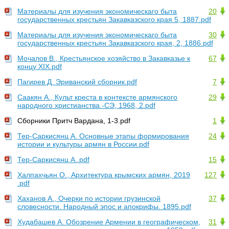
Материалы для изучения экономическаго быта
20
государственных крестьян Закавказского края 5, 1887.pdf
Материалы для изучения экономическаго быта
30
государственных крестьян Закавказского края, 2, 1886.pdf
Мочалов В., Крестьянское хозяйство в Закавказье к
67
концу XIX.pdf
Пагирев Д. Эриванский сборник.pdf
7
Саакян A., Культ креста в контексте армянского
29
народного христианства.-СЭ, 1968, 2.pdf
Сборники Притч Вардана, 1-3.pdf
1
Тер-Саркисянц А. Основные этапы формирования
24
истории и культуры армян в России.pdf
Тер-Саркисянц А..pdf
15
Халпахчьян О., Архитектура крымских армян, 2019
127
.pdf
Хаханов А., Очерки по истории грузинской
37
словесности. Народный эпос и апокрифы. 1895.pdf
Худабашев А. Обозрение Армении в географическом,
31