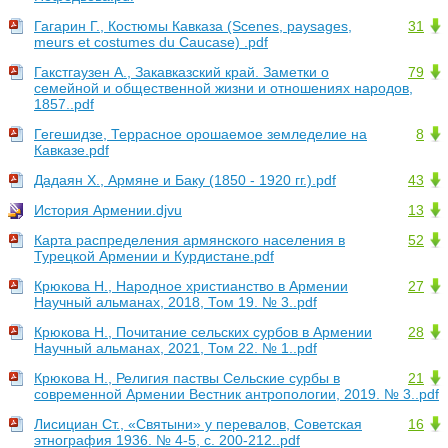
Гагарин Г., Костюмы Кавказа (Scenes, paysages,
31
meurs et costumes du Caucase) .pdf
Гакстгаузен А., Закавказский край. Заметки о
79
семейной и общественной жизни и отношениях народов,
1857..pdf
Гегешидзе, Террасное орошаемое земледелие на
8
Кавказе.pdf
Дадаян Х., Армяне и Баку (1850 - 1920 гг.).pdf
43
История Армении.djvu
13
Карта распределения армянского населения в
52
Турецкой Армении и Курдистане.pdf
Крюкова Н., Народное христианство в Армении
27
Научный альманах, 2018, Том 19. № 3..pdf
Крюкова Н., Почитание сельских сурбов в Армении
28
Научный альманах, 2021, Том 22. № 1..pdf
Крюкова Н., Религия паствы Сельские сурбы в
21
современной Армении Вестник антропологии, 2019. № 3..pdf
Лисициан Ст., «Святыни» у перевалов, Советская
16
этнография 1936. № 4-5, с. 200-212..pdf