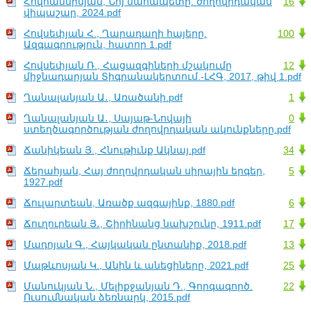
Հովհաննիսյան, Նոյ նահապետը. ժողովրդական
16
վիպաշար, 2024.pdf
Հովսեփյան Հ., Ղարադաղի հայերը.
100
Ազգագրություն, հատոր 1.pdf
Հովսեփյան Ռ., Հացազգիների մշակումը
12
միջնադարյան Տիգրանակերտում.-ԼՀԳ, 2017, թիվ 1.pdf
Ղանալանյան Ա․, Առածանի.pdf
1
Ղանալանյան Ա․, Սայաթ-Նովայի
0
ստեղծագործության ժողովրդական ակունքները.pdf
Ճանիկեան Յ., Հնութիւնք Ակնայ.pdf
34
Ճերահյան, Հայ ժողովրդական սիրային երգեր,
5
1927.pdf
Ճուլարտեան, Առածք ազգայինք, 1880.pdf
6
Ճուղուրեան Յ․, Շիրինանց նախշունը, 1911.pdf
17
Մադոյան Գ., Հայկական ընտանիք, 2018.pdf
13
Մաթևոսյան Կ., Անին և անեցիները, 2021.pdf
25
Մանուկյան Ն., Մելիքջանյան Դ., Գորգագործ.
22
Ուսումնական ձեռնարկ, 2015.pdf