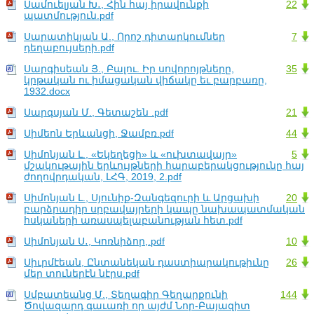
Սամուելյան Խ․, Հին հայ իրավունքի
22
պատմություն.pdf
Սարատիկյան Ա., Որոշ դիտարկումներ
7
դեղաբույսերի.pdf
Սարգիսեան Յ., Բալու. Իր սովորոյթները,
35
կրթական ու իմացական վիճակը եւ բարբառը,
1932.docx
Սարգսյան Մ., Գետաշեն .pdf
21
Սիմեոն Երևանցի, Ջամբռ.pdf
44
Սիմոնյան Լ., «Եկեղեցի» և «ուխտավայր»
5
մշակութային երևույթների հարաբերակցությունը հայ
ժողովրդական, ԼՀԳ, 2019, 2.pdf
Սիմոնյան Լ., Սյունիք-Զանգեզուրի և Արցախի
20
բարձրադիր սրբավայրերի կապը նախապատմական
հսկաների առասպելաբանության հետ.pdf
Սիմոնյան Ս․, Կոռնիձոր,.pdf
10
Սիւրմէեան, Ընտանեկան դաստիարակութիւնը
26
մեր տուներէն նէրս.pdf
Սմբատեանց Մ., Տեղագիր Գեղարքունի
144
Ծովազարդ գաւառի որ այժմ Նոր-Բայազիտ