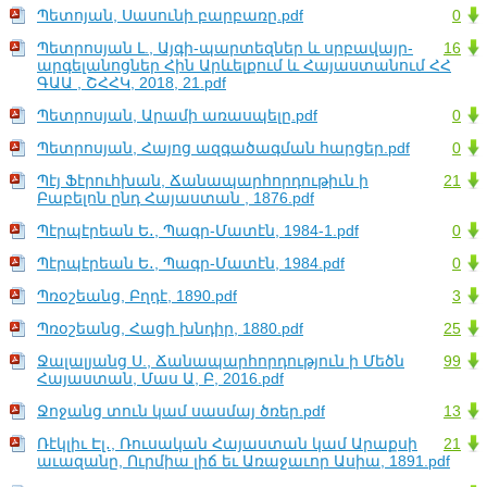
Պետոյան, Սասունի բարբառը.pdf
0
Պետրոսյան Լ., Այգի-պարտեզներ և սրբավայր-
16
արգելանոցներ Հին Արևելքում և Հայաստանում ՀՀ
ԳԱԱ , ՇՀՀԿ, 2018, 21.pdf
Պետրոսյան, Արամի առասպելը.pdf
0
Պետրոսյան, Հայոց ազգածագման հարցեր.pdf
0
Պէյ Ֆէրուհխան, Ճանապարհորդութիւն ի
21
Բաբելոն ընդ Հայաստան , 1876.pdf
Պէրպէրեան Ե․, Պագր-Մատէն, 1984-1.pdf
0
Պէրպէրեան Ե․, Պագր-Մատէն, 1984.pdf
0
Պռօշեանց, Բղդէ, 1890.pdf
3
Պռօշեանց, Հացի խնդիր, 1880.pdf
25
Ջալալյանց Ս., Ճանապարհորդություն ի Մեծն
99
Հայաստան, Մաս Ա, Բ, 2016.pdf
Ջոջանց տուն կամ սասմայ ծռեր.pdf
13
Ռէկլիւ Էլ․, Ռուսական Հայաստան կամ Արաքսի
21
աւազանը, Ուրմիա լիճ եւ Առաջաւոր Ասիա, 1891.pdf