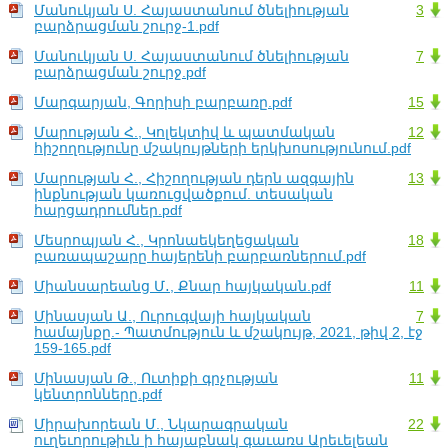
Մանուկյան Ս. Հայաստանում ծնելիության
3
բարձրացման շուրջ-1.pdf
Մանուկյան Ս. Հայաստանում ծնելիության
7
բարձրացման շուրջ.pdf
Մարգարյան, Գորիսի բարբառը.pdf
15
Մարության Հ., Կոլեկտիվ և պատմական
12
հիշողությունը մշակույթների երկխոսությունում.pdf
Մարության Հ., Հիշողության դերն ազգային
13
ինքնության կառուցվածքում. տեսական
հարցադրումներ.pdf
Մեսրոպյան Հ., Կրոնաեկեղեցական
18
բառապաշարը հայերենի բարբառներում.pdf
Միանսարեանց Մ․, Քնար հայկական.pdf
11
Մինասյան Ա., Ուրուգվայի հայկական
7
համայնքը.- Պատմություն և մշակույթ, 2021, թիվ 2, էջ
159-165.pdf
Մինասյան Թ., Ուտիքի գրչության
11
կենտրոնները.pdf
Միրախորեան Մ., Նկարագրական
22
ուղեւորութիւն ի հայաբնակ գաւառս Արեւելեան