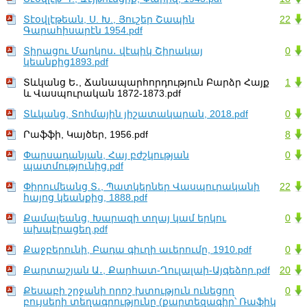
Տէօվլէթեան, Ս. Խ., Յուշեր Շապին
22
Գարահիսարէն 1954.pdf
Տիրացու Մարկոս․ վէպիկ Շիրակայ
0
կեանքից1893.pdf
Տևկանց Ե․, Ճանապարհորդություն Բարձր Հայք
1
և Վասպուրական 1872-1873.pdf
Տևկանց, Տոհմային յիշատակարան, 2018.pdf
0
Րաֆֆի, Կայծեր, 1956.pdf
8
Փարսադանյան, Հայ բժշկության
0
պատմությունից.pdf
Փիրումեանց Տ․, Պատկերներ Վասպուրականի
22
հայոց կեանքից, 1888.pdf
Քամալեանց, Խարազի տղայ կամ երկու
0
ախպէրացեղ.pdf
Քաջբերունի, Բադա գիւղի աւերումը, 1910.pdf
0
Քարտաշյան Ա․, Քարհատ-Ղուլալաի-Այգեձոր.pdf
20
Քեսաբի շրջանի որոշ խտություն ունեցող
0
բույսերի տեղագրությունը (քարտեզագիր՝ Ռաֆիկ