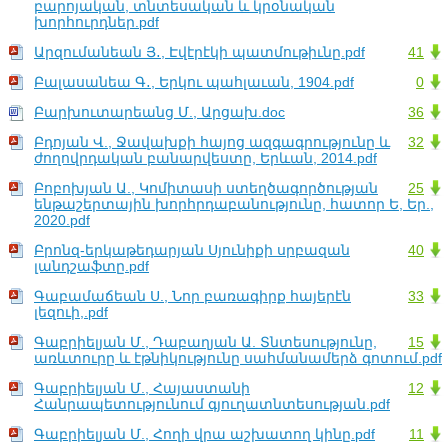
բարոյական, տնտեսական և կրօնական
խորհուրդներ.pdf
Արզումանեան Յ․, Էվէրէկի պատմութիւնը.pdf
41
Բալասանեա Գ․, Երկու պահլաւան, 1904.pdf
0
Բարխուտարեանց Մ., Արցախ.doc
36
Բդոյան Վ., Ջավախքի հայոց ազգագրությունը և
32
ժողովրդական բանարվեստը, Երևան, 2014.pdf
Բոբոխյան Ա., Կոմիտասի ստեղծագործության
25
ենթաշերտային խորհրդաբանությունը, հատոր Ե, Եր.,
2020.pdf
Բրոնզ-երկաթեդարյան Սյունիքի սրբազան
40
լանդշաֆտը.pdf
Գաբամաճեան Ս., Նոր բառագիրք հայերէն
33
լեզուի,.pdf
Գաբրիելյան Մ., Դաբաղյան Ա. Տնտեսությունը,
15
առևտուրը և էթնիկությունը սահմանամերձ գոտում.pdf
Գաբրիելյան Մ., Հայաստանի
12
Հանրապետությունում գյուղատնտեսության.pdf
Գաբրիելյան Մ., Հողի վրա աշխատող կինը.pdf
11