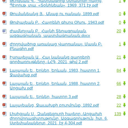
Թէրզեան Կ․, Պատմագիրք Ստանոզի հայոց,
1
Պէյրութ, տպ. «Տօնիկեան», 1969, 371 էջ.pdf
Թումանեանց Յ․, Անաք ու դանակ, 1899.pdf
0
Թոփալեան Բ․, Հայրենի գիւղս Օխու, 1943.pdf
0
Ժամկոչյան Բ., Հայնի Տեղագրական,
20
ազգագրական, պատմագրական.docx
Ժողովածոյք առակաց Վարդանայ։ Մասն Բ։
1
Բնագիր.pdf
Իսրայելյան Ա., Հայ կանանց զարդերի
21
գործառույթները.-ԼՀԳ, 2021, թիվ 2.pdf
Լալայան Ե., Երկեր, Երևան, 1983, հատոր 1,
84
Ջավախք.pdf
Լալայան Ե., Երկեր, Երևան, 1988, հատոր 2,
66
Արցախ.pdf
Լալայան Ե․, Երկեր, հատոր 3.pdf
28
Լալայեանց, Ջաւախքի բուրմունք, 1892.pdf
22
Լիսիցյան Ս., Զանգեզուրի հայերը.-Արցախի
139
ժողովրդագիտությունը. Ազգագրություն, հտ. 6,
Ստեփանակերտ, 2021, էջ 4-304.pdf