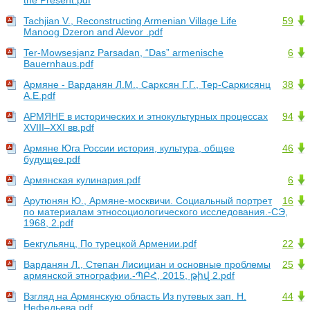
the Present.pdf
Tachjian V., Reconstructing Armenian Village Life
59
Manoog Dzeron and Alevor .pdf
Ter-Mowsesjanz Parsadan, “Das” armenische
6
Bauernhaus.pdf
Армяне - Варданян Л.М., Сарксян Г.Г., Тер-Саркисянц
38
А.Е.pdf
АРМЯНЕ в исторических и этнокультурных процессах
94
XVIII–XXI вв.pdf
Армяне Юга России история, культура, общее
46
будущее.pdf
Армянская кулинария.pdf
6
Арутюнян Ю., Армяне-москвичи. Социальный портрет
16
по материалам этносоциологического исследования.-СЭ,
1968, 2.pdf
Бекгульянц, По турецкой Армении.pdf
22
Варданян Л., Степан Лисициан и основные проблемы
25
армянской этнографии.-ՊԲՀ, 2015, թիվ 2.pdf
Взгляд на Армянскую область Из путевых зап. Н.
44
Нефедьева.pdf