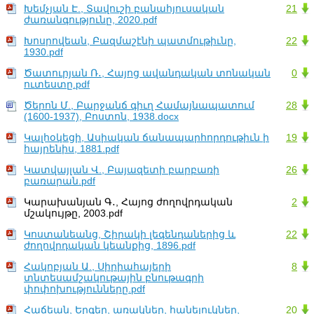
Խեմչյան Է., Տավուշի բանահյուսական
21
ժառանգությունը, 2020.pdf
Խոսրովեան, Բազմաշէնի պատմութիւնը,
22
1930.pdf
Ծատուրյան Ռ․, Հայոց ավանդական տոնական
0
ուտեստը.pdf
Ծերոն Մ., Բարջանճ գիւղ Համայնապատում
28
(1600-1937), Բոստոն, 1938.docx
Կալհօկեցի, Ասիական ճանապարհորդութիւն ի
19
հայրենիս, 1881.pdf
Կատվայլան Վ., Բայազետի բարբառի
26
բառարան.pdf
Կարախանյան Գ․, Հայոց ժողովրդական
2
մշակույթը, 2003.pdf
Կոստանեանց, Շիրակի լեգենդաներից և
22
ժողովրդական կեանքից, 1896.pdf
Հակոբյան Ա., Սիրիահայերի
8
տնտեսամշակութային բնութագրի
փոփոխությունները.pdf
Հաճեան, Երգեր, առակներ, հանելուկներ,
20