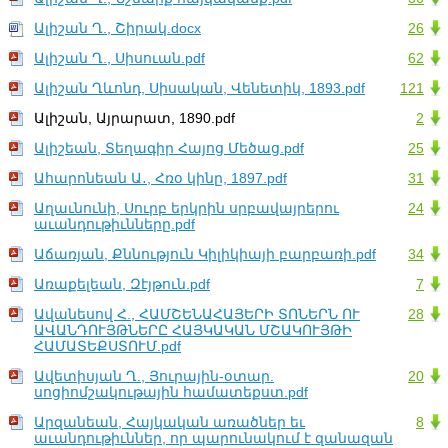
Ալիշան Ղ., Շիրակ.docx
26
Ալիշան Ղ., Սիսուան.pdf
62
Ալիշան Ղևոնդ, Սիսական, Վենետիկ, 1893.pdf
121
Ալիշան, Այրարատ, 1890.pdf
2
Ալիշեան, Տեղագիր Հայոց Մեծաց.pdf
25
Ահարոնեան Ա․, Հռօ կինը, 1897.pdf
31
Աղաւնունի, Սուրբ երկրին սրբավայրերու
24
աւանդութիւնները.pdf
Աճառյան, Քննություն Կիլիկիայի բարբառի.pdf
34
Առաքելեան, Զէյթուն.pdf
7
Ավանեսով Հ., ՀԱՄՇԵՆԱՀԱՅԵՐԻ ՏՈՆԵՐՆ ՈՒ
28
ԱՎԱՆԴՈՒՅԹՆԵՐԸ ՀԱՅԿԱԿԱՆ ՄՇԱԿՈՒՅԹԻ
ՀԱՄԱՏԵՔՍՏՈՒՄ.pdf
Ավետիսյան Ղ., Յուրային-օտար.
20
սոցիոմշակութային համատեքստ.pdf
Արզանեան, Հայկական առածներ եւ
8
աւանդութիւններ, որ պարունակում է զանազան