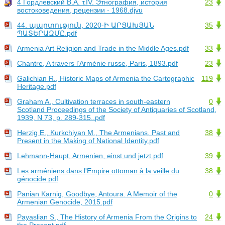
4 Гордлевский В.А. т.IV. Этнография, история
23
востоковедения, рецензии - 1968.djvu
44. պարտություն, 2020-Ի ԱՐՑԱԽՅԱՆ
35
ՊԱՏԵՐԱԶՄԸ.pdf
Armenia Art Religion and Trade in the Middle Ages.pdf
33
Chantre, A travers l’Arménie russe, Paris, 1893.pdf
23
Galichian R., Historic Maps of Armenia the Cartographic
119
Heritage.pdf
Graham A., Cultivation terraces in south-eastern
0
Scotland Proceedings of the Society of Antiquaries of Scotland,
1939, N 73, p. 289-315..pdf
Herzig E., Kurkchiyan M., The Armenians. Past and
38
Present in the Making of National Identity.pdf
Lehmann-Haupt, Armenien, einst und jetzt.pdf
39
Les arméniens dans l'Empire ottoman à la veille du
38
génocide.pdf
Panian Karnig, Goodbye, Antoura. A Memoir of the
0
Armenian Genocide, 2015.pdf
Payaslian S., The History of Armenia From the Origins to
24