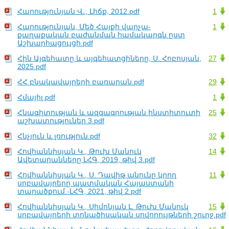
Հարությունյան Վ․, Լիճք, 2012.pdf
1
Հարությունյան, Մեծ Հայքի վարչա-
1
քաղաքական բաժանման համակարգն ըստ
Աշխարհացույցի.pdf
Հին Այգեհատը և այգեհատցիները, Ս. Հոբոսյան,
27
2025.pdf
ՀՀ բնակավայրերի բառարան.pdf
29
Հմայիլ.pdf
1
Հնագիտության և ազգագրության ինստիտուտի
25
աշխատություներ 3.pdf
Հնչյուն և լռություն.pdf
32
Հովհաննիսյան Կ., Թուխ Մանուկ
14
Ավետարանները ԼՀԳ, 2019, թիվ 3.pdf
Հովհաննիսյան Կ., Ս. Դավիթ անունը կրող
11
սրբավայրերը պատմական Հայաստանի
տարածքում.-ԼՀԳ, 2021, թիվ 2.pdf
Հովհաննիսյան Կ., Սիմոնյան Լ. Թուխ Մանուկ
15
սրբավայրերի տոնածիսական սովորույթների շուրջ.pdf