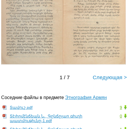
1 / 7
Следующая >
Соседние файлы в предмете
Этнография Армян
Տավուշ.pdf
9
Տէյիրմէնճեան Ն․, Գընճըլար գիւղի
0
պատմութիւնը-1.pdf