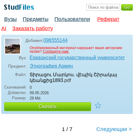
Вузы
Предметы
Пользователи
Реферат
AI
Заказать работу
096555144
Добавил:
Опубликованный материал нарушает ваши авторские
права?
Сообщите нам.
Ереванский государственный университет
Вуз:
Этнография Армян
Предмет:
Файл:
Տիրացու Մարկոս․ վէպիկ Շիրակայ
կեանքից1893
.pdf
Скачиваний:
0
Добавлен:
09.05.2026
Размер:
29 Мб
☆
Скачать
1 / 7
Следующая >