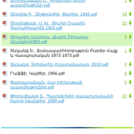
Տէյիրմէնճեան Ն․, Գընճըլար գիւղի
1
պատմութիւնը.pdf
Տէօվլէթ Գ., Զէյթունցիք, Փարիզ, 1943.pdf
18
Տէօվլէթեան, Ս. Խ., Յուշեր Շապին
22
Գարահիսարէն 1954.pdf
Տիրացու Մարկոս․ վէպիկ Շիրակայ
0
կեանքից1893.pdf
Տևկանց Ե․, Ճանապարհորդություն Բարձր Հայք
1
և Վասպուրական 1872-1873.pdf
Տևկանց, Տոհմային յիշատակարան, 2018.pdf
0
Րաֆֆի, Կայծեր, 1956.pdf
8
Փարսադանյան, Հայ բժշկության
0
պատմությունից.pdf
Փիրումեանց Տ․, Պատկերներ Վասպուրականի
22
հայոց կեանքից, 1888.pdf