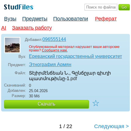
Вузы
Предметы
Пользователи
Реферат
AI
Заказать работу
096555144
Добавил:
Опубликованный материал нарушает ваши авторские
права?
Сообщите нам.
Ереванский государственный университет
Вуз:
Этнография Армян
Предмет:
Файл:
Տէյիրմէնճեան Ն․, Գընճըլար գիւղի
պատմութիւնը-1
.pdf
Скачиваний:
0
Добавлен:
25.04.2026
Размер:
30 Мб
☆
Скачать
1 / 22
Следующая >