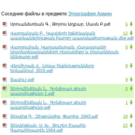
Соседние файлы в предмете
Этнография Армян
Սրուանձտեան Գ., Թորոս Աղբար, Մասն Բ.pdf
6
Վարդանյան Բ., Կասկերի էթնիկական
12
պատկանելիության հարցը պատմագիտության մեջ.pdf
Վարդումյան, Կարապետյան, Հայաստանի
0
կոլտնտեսականների ընտանիքը և ընտանեկան
կենցաղը.pdf
Վերմիշյան Հ., Լոկալ ինքնությունները
8
Երևանում, 2015.pdf
Տավուշ.pdf
9
Տէյիրմէնճեան Ն․, Գընճըլար գիւղի
0
պատմութիւնը-1.pdf
Տէյիրմէնճեան Ն․, Գընճըլար գիւղի
1
պատմութիւնը.pdf
Տէօվլէթ Գ., Զէյթունցիք, Փարիզ, 1943.pdf
18
Տէօվլէթեան, Ս. Խ., Յուշեր Շապին
22
Գարահիսարէն 1954.pdf