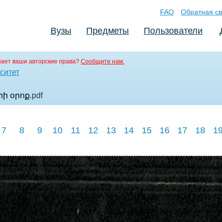
FAQ
Обратная св
Вузы
Предметы
Пользователи
ает ваши авторские права?
Сообщите нам.
ситет
րի օրոք
.pdf
7
8
9
10
11
12
13
14
15
16
17
18
1