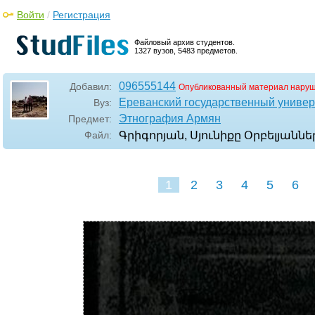
Войти
/
Регистрация
Файловый архив студентов.
1327 вузов, 5483 предметов.
096555144
Добавил:
Опубликованный материал наруш
Ереванский государственный универ
Вуз:
Этнография Армян
Предмет:
Файл:
Գրիգորյան, Սյունիքը Օրբելյաննե
1
2
3
4
5
6