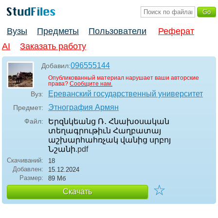
Вузы
Предметы
Пользователи
Реферат
AI
Заказать работу
096555144
Добавил:
Опубликованный материал нарушает ваши авторские
права?
Сообщите нам.
Ереванский государственный университет
Вуз:
Этнография Армян
Предмет:
Файл:
Երզնկեանց Ռ․ Հնախօսական
տեղագրութիւն Հաղբատայ
աշխարհահռչակ վանից սրբոյ
Նշանի
.pdf
Скачиваний:
18
Добавлен:
15.12.2024
Размер:
89 Мб
☆
Скачать