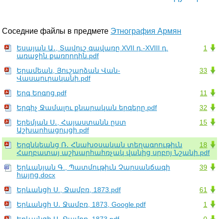
Соседние файлы в предмете
Этнография Армян
Եսայան Ա․, Տավուշ գավառը XVII դ.-XVIII դ.
1
առաջին քառորդին.pdf
Երամեան, Յուշարձան Վան-
33
Վասպուրականի.pdf
Երգ Երգոց.pdf
11
Երգիչ Ջամալու քնարական երգերը.pdf
32
Երեմյան Ս․, Հայաստանն ըստ
15
Աշխարհացույցի.pdf
Երզնկեանց Ռ․ Հնախօսական տեղագրութիւն
18
Հաղբատայ աշխարհահռչակ վանից սրբոյ Նշանի.pdf
Երևանյան Գ., Պատմութիւն Չարսանճագի
39
հայոց.docx
Երևանցի Ս., Ջամբռ, 1873.pdf
61
Երևանցի Ս․ Ջամբռ, 1873, Google.pdf
1
Երևանցի Ս․ Ջամբռ, 1873.pdf
0