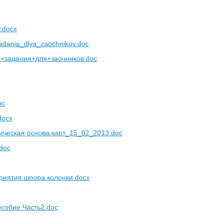
.docx
adania_dlya_zaochnikov.doc
+задания+для+заочников.doc
oc
docx
ческая основа карт_15_02_2013.doc
doc
риятия шпора колонки.docx
особие Часть2.doc