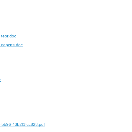
teor.doc
 версия.doc
c
-bb96-43b2f1fcc828.pdf