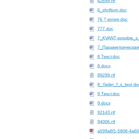
62699.rtf
6_shriftom.doc
76 ? копия.doc
777.doc
7_KVANT-posobie_s_
7_Параметрическая
8 Текст.doc
8.docx
89299.rtf
8_Yader_f_s_teor.do
9 Текст.doc
9.docx
92143.rtf
94006.rtf
a599a8f1-5808-4a60