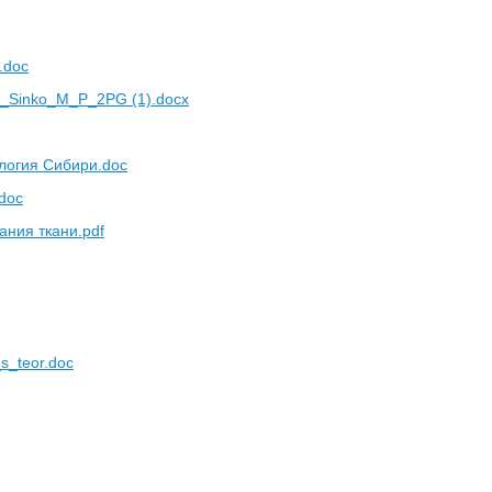
.doc
a_Sinko_M_P_2PG (1).docx
логия Сибири.doc
.doc
ания ткани.pdf
s_teor.doc