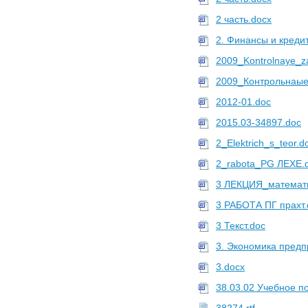
2 часть.docx
2. Финансы и кредит
2009_Kontrolnaye_z
2009_Контрольнаые
2012-01.doc
2015.03-34897.doc
2_Elektrich_s_teor.d
2_rabota_PG ЛЕХЕ.
3 ЛЕКЦИЯ_математи
3 РАБОТА ПГ прахт.
3 Текст.doc
3. Экономика предп
3.docx
38.03.02 Учебное п