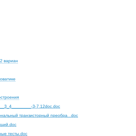
2 вариан
оватике
остроения
_3_4________-3-7.12doc.doc
нальный транзисторный преобра...doc
кций.doc
ные тесты.doc