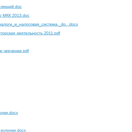
 лекций.doc
о МКК 2013.doc
алоги_и_налоговая_система._do...docx
торская деятельность 2011.pdf
е черчение.pdf
онки.docx
 колонки.docx