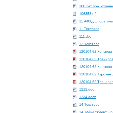
100 лет пож. охране
106358.rtf
11 АФХД шпора кол
11 Текст.doc
111.doc
12 Текст.doc
120104.62 Конспект
120104.62 Трениров
120104.62 Конспект
120104.62 Курс лекц
120104.62 Трениров
1212.doc
1234.docx
14 Текст.doc
14. Менеджмент шп