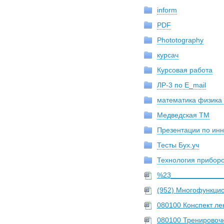
inform
PDF
Phototography
курсач
Курсовая работа
ЛР-3 по E_mail
математика физика 
Медведская ТМ
Презентации по инн
Тесты Бух.уч
Технология прибор
%23______________
(952) Многофункцио
080100 Конспект ле
080100 Тренировоч