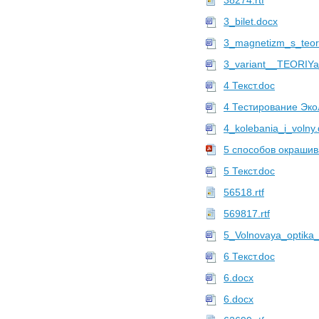
38274.rtf
3_bilet.docx
3_magnetizm_s_teor
3_variant__TEORIY
4 Текст.doc
4 Тестирование Эко
4_kolebania_i_volny
5 способов окрашив
5 Текст.doc
56518.rtf
569817.rtf
5_Volnovaya_optika_
6 Текст.doc
6.docx
6.docx