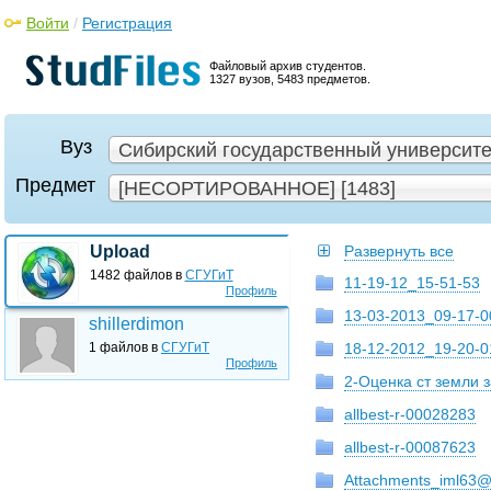
Войти
/
Регистрация
Файловый архив студентов.
1327 вузов, 5483 предметов.
Вуз
Сибирский государственный университет
Предмет
[НЕСОРТИРОВАННОЕ] [1483]
Upload
Развернуть все
1482 файлов в
СГУГиТ
11-19-12_15-51-53
Профиль
13-03-2013_09-17-0
shillerdimon
1 файлов в
СГУГиТ
18-12-2012_19-20-0
Профиль
2-Оценка ст земли 
allbest-r-00028283
allbest-r-00087623
Attachments_iml63@