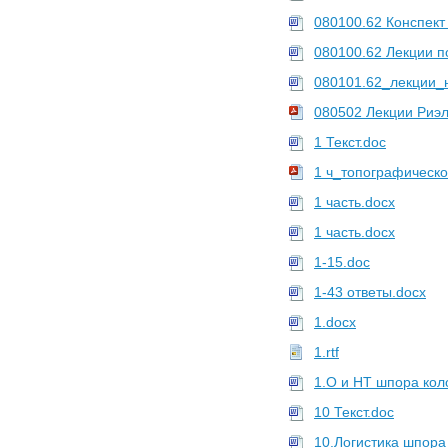
080100.62 Конспект
080100.62 Лекции п
080101.62_лекции_н
080502 Лекции Риэл
1 Текст.doc
1 ч_топографическо
1 часть.docx
1 часть.docx
1-15.doc
1-43 ответы.docx
1.docx
1.rtf
1.О и НТ шпора кол
10 Текст.doc
10.Логистика шпора