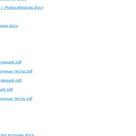
 г. Новосибирска.docx
онки.docx
 лекций.pdf
очные тесты.pdf
 лекций.pdf
ий.pdf
очные тесты.pdf
ора колонки.docx