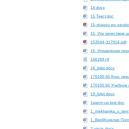
14.docx
15 Текст.doc
15-shagov-po-zarabo
15. Упр качеством 
153544-317914.pdf
16. Управление пе
166289.rtf
16_bilet.docx
170100.65 Курс ле
170100.65 Учебное 
19_bilet.docx
1warm-up test.doc
1_mekhanika_s_teor
1_ВерМоделир Погр
2 часть.docx