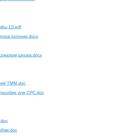
tku-1S.pdf
шпора колонки.docx
рсоналом шпора.docx
кций ТММ.doc
пособие для СРС.doc
.doc
Изм.doc