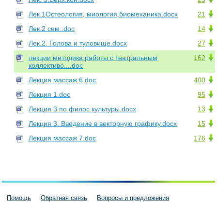
Лек.1Остеология, миология,биомеханика.docx
21
Лек.2 сем..doc
14
Лек.2. Голова и туловище.docx
27
лекции методика работы с театральным
162
коллективо....doc
Лекция массаж 6.doc
400
Лекция 1.doc
95
Лекция 3 по филос культуры.docx
13
Лекция 3. Введение в векторную графику.docx
15
Лекция массаж 7.doc
176
Помощь
Обратная связь
Вопросы и предложения