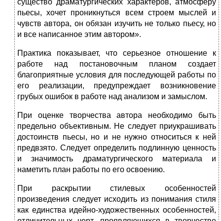
существо драматургических характеров, атмосферу
пьесы, хочет проникнуться всем строем мыслей и
чувств автора, он обязан изучить не только пьесу, но
и все написанное этим автором».
Практика показывает, что серьезное отношение к
работе над постановочным планом создает
благоприятные условия для последующей работы по
его реализации, предупреждает возникновение
грубых ошибок в работе над анализом и замыслом.
При оценке творчества автора необходимо быть
предельно объективным. Не следует приукрашивать
достоинств пьесы, но и не нужно относиться к ней
предвзято. Следует определить подлинную ценность
и значимость драматургического материала и
наметить план работы по его освоению.
При раскрытии стилевых особенностей
произведения следует исходить из понимания стиля
как единства идейно-художественных особенностей,
отличительных черт, проявляющихся в творчестве