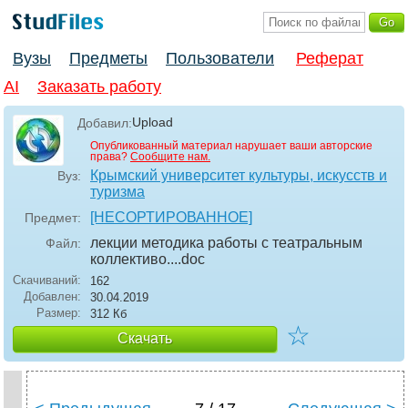
Вузы
Предметы
Пользователи
Реферат
AI
Заказать работу
Upload
Добавил:
Опубликованный материал нарушает ваши авторские
права?
Сообщите нам.
Крымский университет культуры, искусств и
Вуз:
туризма
[НЕСОРТИРОВАННОЕ]
Предмет:
лекции методика работы с театральным
Файл:
коллективо...
.doc
Скачиваний:
162
Добавлен:
30.04.2019
Размер:
312 Кб
☆
Скачать