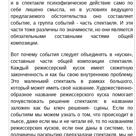
и в спектакле психофизическое действие само по
себе лишено смысла, но в условиях ведущего
предлагаемого обстоятельства оно составляет
событие, а группа событий - часть спектакля. И эти
части тоже различны по значимости, но они являются
обязательными составными частями общей
композиции.
Вот почему события следует объединять в «куски»,
составные части общей композиции спектакля.
Каждый режиссерский кусок имеет сюжетную
законченность и как бы свою внутреннюю проблему.
Это маленький спектакль в рамках большого,
который может иметь своё название. Художественно-
образное название режиссерского куска помогает
почувствовать решение спектакля: в названии
заложен как бы ключ решения- сцены. Если по
событиям мы можем узнать о том, что происходит в
пьесе, даже если мы и не читали её, то по названиям
режиссерских кусков, если они даны в системе, т.е.
подчинены раскрытию сверхзадачи спектакля, мы не