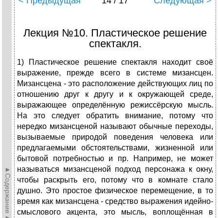
< Предыдущая
14 / 17
Следующая >
Лекция №10. Пластическое решение
спектакля.
1) Пластическое решение спектакля находит своё
выражение, прежде всего в системе мизансцен.
Мизансцена - это расположение действующих лиц по
отношению друг к другу и к окружающей среде,
выражающее определённую режиссёрскую мысль.
На это следует обратить внимание, потому что
нередко мизансценой называют обычные переходы,
вызываемые природой поведения человека или
предлагаемыми обстоятельствами, жизненной или
бытовой потребностью и пр. Например, не может
называться мизансценой подход персонажа к окну,
►Содержание►
чтобы раскрыть его, потому что в комнате стало
душно. Это простое физическое перемещение, в то
время как мизансцена - средство выражения идейно-
смыслового акцента, это мысль, воплощённая в