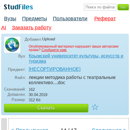
Вузы
Предметы
Пользователи
Реферат
AI
Заказать работу
Upload
Добавил:
Опубликованный материал нарушает ваши авторские
права?
Сообщите нам.
Крымский университет культуры, искусств и
Вуз:
туризма
[НЕСОРТИРОВАННОЕ]
Предмет:
лекции методика работы с театральным
Файл:
коллективо...
.doc
Скачиваний:
162
Добавлен:
30.04.2019
Размер:
312 Кб
☆
Скачать