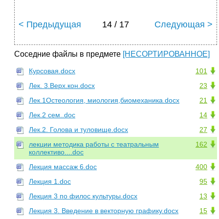
< Предыдущая
14 / 17
Следующая >
Соседние файлы в предмете
[НЕСОРТИРОВАННОЕ]
Курсовая.docx
101
Лек. 3.Верх.кон.docx
23
Лек.1Остеология, миология,биомеханика.docx
21
Лек.2 сем..doc
14
Лек.2. Голова и туловище.docx
27
лекции методика работы с театральным
162
коллективо....doc
Лекция массаж 6.doc
400
Лекция 1.doc
95
Лекция 3 по филос культуры.docx
13
Лекция 3. Введение в векторную графику.docx
15