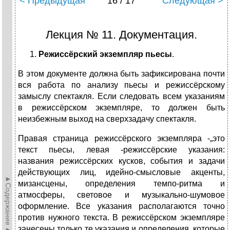
< Предыдущая
16 / 17
Следующая >
Лекция № 11. Документация.
Режиссёрский экземпляр пьесы
.
В этом документе должна быть зафиксирована почти
вся работа по анализу пьесы и режиссёрскому
замыслу спектакля. Если следовать всем указаниям
в режиссёрском экземпляре, то должен быть
неизбежным выход на сверхзадачу спектакля.
Правая страница режиссёрского экземпляра -„это
текст пьесы, левая -режиссёрские указания:
названия режиссёрских кусков, события и задачи
действующих лиц, идейно-смысловые акценты,
►Содержание►
мизансцены, определения темпо-ритма и
атмосферы, световое и музыкально-шумовое
оформление. Все указания располагаются точно
против нужного текста. В режиссёрском экземпляре
занесены только те указания и определения, которые