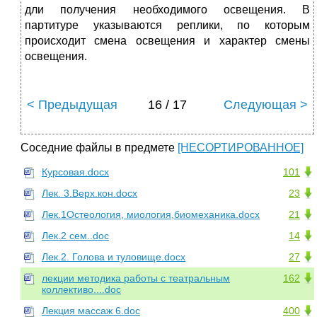
дли получения необходимого освещения. В
партитуре указываются реплики, по которым
происходит смена освещения и характер смены
освещения.
< Предыдущая
16 / 17
Следующая >
Соседние файлы в предмете
[НЕСОРТИРОВАННОЕ]
Курсовая.docx
101
Лек. 3.Верх.кон.docx
23
Лек.1Остеология, миология,биомеханика.docx
21
Лек.2 сем..doc
14
Лек.2. Голова и туловище.docx
27
лекции методика работы с театральным
162
коллективо....doc
Лекция массаж 6.doc
400