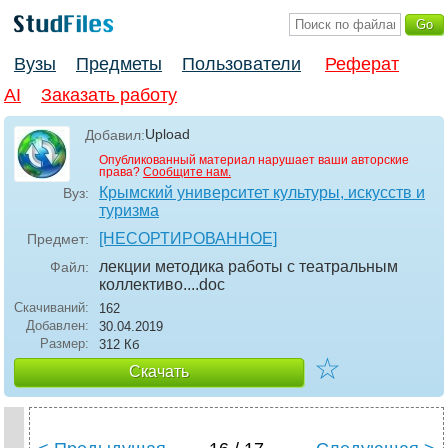
Вузы
Предметы
Пользователи
Реферат
AI
Заказать работу
Upload
Добавил:
Опубликованный материал нарушает ваши авторские
права?
Сообщите нам.
Крымский университет культуры, искусств и
Вуз:
туризма
[НЕСОРТИРОВАННОЕ]
Предмет:
лекции методика работы с театральным
Файл:
коллективо...
.doc
Скачиваний:
162
Добавлен:
30.04.2019
Размер:
312 Кб
☆
Скачать