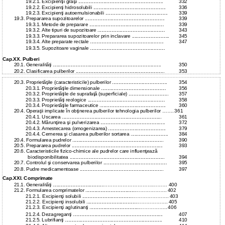
19.2.1. Excipienţii graşi ....................................................................
332
19.2.2. Excipienţi hidrosolubili ..........................................................
336
19.2.3. Excipienţi autoemulsionabili ..................................................
339
19.3. Prepararea supozitoarelor ................................................................
339
19.3.1. Metode de preparare ............................................................
339
19.3.2. Alte tipuri de supozitoare ......................................................
343
19.3.3. Prepararea supozitoarelor prin inclavare ..............................
345
19.3.4. Alte preparate rectale ...........................................................
347
19.3.5. Supozitoare vaginale ............................................................
Cap.XX. Pulberi
20.1. Generalităţi .......................................................................................
350
20.2. Clasificarea pulberilor .......................................................................
353
20.3. Proprietăţile (caracteristicile) pulberilor ............................................
354
20.3.1. Proprietăţile dimensionale ....................................................
356
20.3.2. Proprietăţile de suprafaţă (superficiale) ................................
357
20.3.3. Proprietăţi reologice ..............................................................
358
20.3.4. Proprietăţile farmaceutice .....................................................
360
20.4. Operaţii implicate în obţinerea pulberilor tehnologia pulberilor ……. 361
20.4.1. Uscarea ................................................................................
361
20.4.2. Mărunţirea şi pulverizarea ....................................................
372
20.4.3. Amestecarea (omogenizarea) ..............................................
379
20.4.4. Cernerea şi clasarea pulberilor sortarea ..............................
384
20.4. Formularea pudrelor .........................................................................
390
20.5. Prepararea pudrelor .........................................................................
393
20.6. Caracteristicile fizico-chimice ale pudrelor care influenţează
biodisponibilitatea ............................................................................
394
20.7. Controlul şi conservarea pulberilor ...................................................
395
20.8. Pudre medicamentoase ...................................................................
397
Cap.XXI. Comprimate
21.1.
Generalităţi ........................................………………………………… 400
21.2.
Formularea comprimatelor ........................................………………. 402
21.2.1.
Excipienţi solubili ........................................…………………. 403
21.2.2.
Excipienţi insolubili ........................................………………. 405
21.2.3.
Excipienţi aglutinanţi ........................................…………….. 406
21.2.4. Dezagreganţi ........................................................................
407
21.2.5. Lubrifianţi ..............................................................................
410