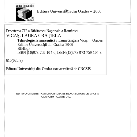
Editura Universit
ăţ
ii din Oradea – 2006
Descrierea CIP a Bibliotecii Naţionale a României
VICAŞ, LAURA GRAŢIELA
Tehnologie farmaceutică
/ Laura Graţiela Vicaş. – Oradea:
Editura Universităţii din Oradea, 2006
Bibliogr.
ISBN (10)973-759-104-6; ISBN (13)978-973-759-104-3
615(075.8)
Editura Universităţii din Oradea este acreditată de CNCSIS
EDITURA UNIVERSITĂŢII DIN ORADEA ESTE ACREDITATĂ DE CNCSIS
CONFORM POZIŢIEI 149.