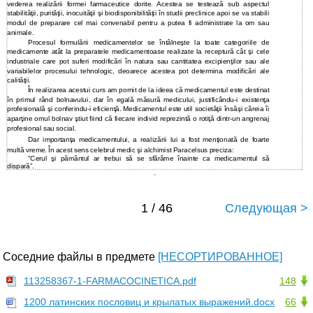
vederea realizării formei farmaceutice dorite. Acestea se testează sub aspectul
stabilităţii, purităţii, inocuităţii şi biodisponibilităţii în studii preclinice apoi se va stabili
modul de preparare cel mai convenabil pentru a putea fi administrate la om sau
animale.
Procesul formulării medicamentelor se întâlneşte la toate categoriile de
medicamente atât la preparatele medicamentoase realizate la receptură cât şi cele
industriale care pot suferi modificări în natura sau cantitatea excipienţilor sau ale
variabilelor procesului tehnologic, deoarece acestea pot determina modificări ale
calităţii.
În realizarea acestui curs am pornit de la ideea că medicamentul este destinat
în primul rând bolnavului, dar în egală măsură medicului, justificându-i existenţa
profesională şi conferindu-i eficienţă. Medicamentul este util societăţii însăşi căreia îi
aparţine omul bolnav ştiut fiind că fiecare individ reprezintă o rotiţă dintr-un angrenaj
profesional sau social.
Dar importanţa medicamentului, a realizării lui a fost menţionată de foarte
multă vreme. În acest sens celebrul medic şi alchimist Paracelsus preciza:
“Cerul şi pământul ar trebui să se sfărâme înainte ca medicamentul să
dispară”.
1 / 46
Следующая >
Соседние файлы в предмете
[НЕСОРТИРОВАННОЕ]
113258367-1-FARMACOCINETICA.pdf
148
1200 латинских пословиц и крылатых выражений.docx
66