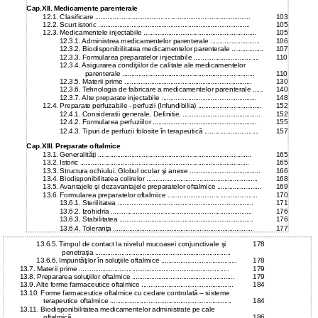
Cap.XII. Medicamente parenterale
12.1. Clasificare ........................................................................................
103
12.2. Scurt istoric ......................................................................................
105
12.3. Medicamentele injectabile ................................................................
105
12.3.1. Administrea medicamentelor parenterale ............................
106
12.3.2. Biodisponibilitatea medicamentelor parenterale ..................
107
12.3.3. Formularea preparatelor injectabile .....................................
110
12.3.4. Asigurarea condiţiilor de calitate ale medicamentelor
parenterale ...........................................................................
110
12.3.5. Materii prime ........................................................................
130
12.3.6. Tehnologia de fabricare a medicamentelor parenterale ......
140
12.3.7. Alte preparate injectabile ......................................................
148
12.4. Preparate perfuzabile - perfuzii (Infundibilia) ....................................
152
12.4.1. Consideratii generale. Definitie. ............................................
152
12.4.2. Formularea perfuziilor ...........................................................
155
12.4.3. Tipuri de perfuzii folosite în terapeutică ...............................
157
Cap.XIII. Preparate oftalmice
13.1. Generalităţi .......................................................................................
165
13.2. Istoric ................................................................................................
165
13.3. Structura ochiului. Globul ocular şi anexe ........................................
166
13.4. Biodisponibilitatea colirelor ...............................................................
168
13.5. Avantajele şi dezavantajele preparatelor oftalmice .........................
169
13.6. Formularea preparatelor oftalmice ...................................................
170
13.6.1. Sterilitatea .............................................................................
171
13.6.2. Izohidria ................................................................................
176
13.6.3. Stabilitatea ............................................................................
176
13.6.4. Toleranţa ...............................................................................
177
13.6.5. Timpul de contact la nivelul mucoasei conjunctivale şi
178
penetraţia .............................................................................
13.6.6. Impurităţilor în soluţiile oftalmice ...........................................
178
13.7. Materii prime .....................................................................................
179
13.8. Prepararea soluţiilor oftalmice ..........................................................
179
13.9. Alte forme farmaceutice oftalmice ....................................................
184
13.10. Forme farmaceutice oftalmice cu cedare controlată – sisteme
terapeutice oftalmice .....................................................................
184
13.11. Biodisponibilitatea medicamentelor administrate pe cale
oftalmică .......................................................................................
186