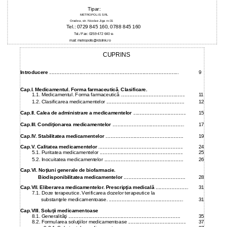
Tipar:
METROPOLIS SRL
Oradea, str. Nicolae Jiga nr.31
Tel.: 0729 845 160, 0788 845 160
Tel./ Fax: 0259 472 640 e-
mail: metropolis@rdslink.ro
CUPRINS
Introducere
.......................................................................................................
9
Cap.I. Medicamentul. Forma farmaceutică. Clasificare.
1.1. Medicamentul. Forma farmaceutică ...................................................
11
1.2. Clasificarea medicamentelor ..............................................................
12
Cap.II. Calea de administrare a medicamentelor
..........................................
15
Cap.III. Condiţionarea medicamentelor
.........................................................
17
Cap.IV. Stabilitatea medicamentelor
..............................................................
19
Cap.V. Calitatea medicamentelor
...................................................................
24
5.1. Puritatea medicamentelor ..................................................................
25
5.2. Inocuitatea medicamentelor ...............................................................
26
Cap.VI. Noţiuni generale de biofarmacie.
Biodisponibilitatea medicamentelor
.................................................
28
Cap.VII. Eliberarea medicamentelor. Prescripţia medicală
..........................
31
7.1. Doze terapeutice. Verificarea dozelor terapeutice la
substanţele medicamentoase. ...........................................................
31
Cap.VIII. Soluţii medicamentoase
8.1. Generalităţi .........................................................................................
35
8.2. Formularea soluţiilor medicamentoase ..............................................
37