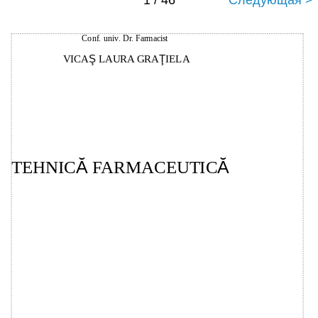
1 / 46
Следующая >
Conf. univ. Dr. Farmacist
Ş
Ţ
VICA
LAURA GRA
IELA
TEHNIC
Ă
FARMACEUTIC
Ă