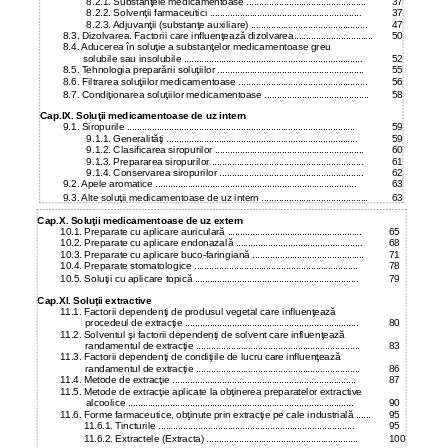
8.2.1. Substanţele medicamentoase ................................................
37
8.2.2. Solvenţii farmaceutici .............................................................
37
8.2.3. Adjuvanţii (substanţe auxiliare) ...............................................
47
8.3. Dizolvarea. Factorii care influenţează dizolvarea................................
50
8.4. Aducerea în soluţie a substanţelor medicamentoase greu
solubile sau insolubile ........................................................................
52
8.5. Tehnologia preparării soluţiilor ...........................................................
55
8.6. Filtrarea soluţiilor medicamentoase ....................................................
56
8.7. Condiţionarea soluţiilor medicamentoase ..........................................
58
Cap.IX. Soluţii medicamentoase de uz intern
9.1. Siropurile ............................................................................................
59
9.1.1. Generalităţi .............................................................................
59
9.1.2. Clasificarea siropurilor ............................................................
60
9.1.3. Prepararea siropurilor .............................................................
61
9.1.4. Conservarea siropurilor ..........................................................
62
9.2. Apele aromatice .................................................................................
63
9.3. Alte soluţii medicamentoase de uz intern ...........................................
63
Cap.X. Soluţii medicamentoase de uz extern
10.1. Preparate cu aplicare auriculară ......................................................
65
10.2. Preparate cu aplicare endonazală ...................................................
68
10.3. Preparate cu aplicare buco-faringiană .............................................
71
10.4. Preparate stomatologice ..................................................................
78
10.5. Soluţii cu aplicare topică ..................................................................
79
Cap.XI. Soluţii extractive
11.1. Factorii dependenţi de produsul vegetal care influenţează
procedeul de extracţie ......................................................................
80
11.2. Solventul şi factorii dependenţi de solvent care influenţează
randamentul de extracţie ..................................................................
83
11.3. Factorii dependenţi de condiţiile de lucru care influenţează
randamentul de extracţie ..................................................................
86
11.4. Metode de extracţie ..........................................................................
87
11.5. Metode de extracţie aplicate la obţinerea preparatelor extractive
alcoolice ...........................................................................................
90
11.6. Forme farmaceutice, obţinute prin extracţie pe cale industrială ......
95
11.6.1. Tincturile ...............................................................................
95
11.6.2. Extractele (Extracta) .............................................................
100