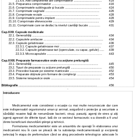
21.4.6. Alte componente ale comprimatelor .....................................
414
21.5. Prepararea comprimatelor ...............................................................
416
21.6. Comprimatele sublinguale şi bucale ................................................
424
21.7. Comprimate vaginale .......................................................................
426
21.8. Comprimate rectale .........................................................................
428
21.9. Comprimatele pentru implant ...........................................................
428
21.10. Comprimate efervescente .............................................................
429
21.11. Comprimate care se desfac la nivelul cavităţii bucale ...............
431
Cap.XXII. Capsule medicinale
22.1. Generalităţi .......................................................................................
434
...............................................................
22.2. Capsulele amilacee
434
22.3. Capsule gelatinoase ........................................………………………
436
22.3.1. Capsule gelatinoase moi ......................................................
437
22.3.2. Capsule gelatinoase tari (operculate, cu capac, gelule) ......
439
22.3.3. Microcapsulele ........................................…………………….
443
Cap.XXIII. Preparate farmaceutice orale cu acţiune prelungită
23.1. Generalităţi .......................................................................................
445
23.2. Tipuri de preparate cu acţiune prelungită .........................................
450
23.3. Procedee bazate pe sisteme matriceale ..........................................
452
23.4. Preparate obţinute prin formare de complecşi .................................
453
23.5. Sisteme terapeutice orale .................................................................
454
Bibliografie
.......................................................................................................
456
Introducere
Medicamentul este considerat o ecuaţie cu mai multe necunoscute dar care
este indispensabil organismului uman şi animal, asigurând o protecţie şi securitate a
sănătăţii noastre faţă de nenumărate bacterii, viruşi, paraziţi, agenţi de stres şi alţi
agenţi agresori de diferite tipuri. Iată de ce sectorul farmaceutic s-a dovedit a fi unul
dintre beneficiarii dezvoltării ştiinţei şi tehnicii.
Formularea medicamentelor este un ansamblu de operaţii în elaborarea unui
medicament nou în care se pleacă de la substanţa medicamentoasă şi excipienţi
selectaţi în etapa de preformulare când se aleg procedeele tehnologice adecvate în