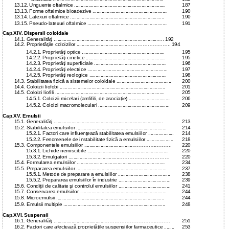
13.12. Unguente oftalmice ........................................................................
187
13.13. Forme oftalmice bioadezive ...........................................................
190
13.14. Latexuri oftalmice ..........................................................................
190
13.15. Pseudo-latexuri oftalmice ...............................................................
191
Cap.XIV. Dispersii coloidale
14.1.
Generalităţi ..................................................................................…. 192
14.2.
Proprietăţile coloizilor ........................................…………………….. 194
14.2.1. Proprietăţi optice .................................................................
195
14.2.2. Proprietăţi cinetice ...............................................................
195
14.2.3. Proprietăţi superficiale .........................................................
196
14.2.4. Proprietăţi electrice ...............................................................
197
14.2.5. Proprietăţi reologice .............................................................
198
14.3. Stabilitatea fizică a sistemelor coloidale ...........................................
200
14.4. Coloizii liofobi ...................................................................................
201
14.5. Coloizi liofili ......................................................................................
205
14.5.1. Coloizii micelari (amfifili, de asociaţie) .................................
206
14.5.2. Coloizi macromoleculari ........................................................
209
Cap.XV. Emulsii
15.1. Generalităţi ......................................................................................
213
15.2. Stabilitatea emulsiilor .......................................................................
214
15.2.1. Factori care influenţează stabilitatea emulsiilor ....................
214
15.2.2. Fenomenele de instabilitate fizică a emulsiilor .....................
218
15.3. Componentele emulsiilor ........................................………………….
220
15.3.1. Lichide nemiscibile ................................................................
220
15.3.2. Emulgatori ........................................…………………………
220
15.4. Formularea emulsiilor ......................................................................
234
15.5. Prepararea emulsiilor .......................................................................
237
15.5.1. Metode de preparare a emulsiilor .........................................
238
15.5.2. Prepararea emulsiilor în industrie .........................................
239
15.6. Condiţii de calitate şi controlul emulsiilor .........................................
241
15.7. Conservarea emulsiilor ....................................................................
244
15.8. Microemulsii .....................................................................................
244
15.9. Emulsii multiple ................................................................................
248
Cap.XVI. Suspensii
16.1. Generalităţi ........................................…………………………………
251
16.2. Factori care afectează proprietăţile suspensiilor farmaceutice ........
253