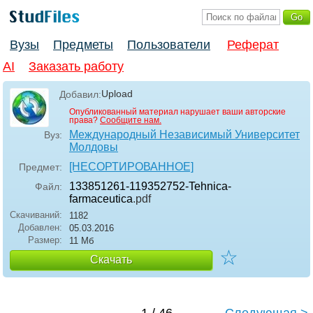
Вузы
Предметы
Пользователи
Реферат
AI
Заказать работу
Upload
Добавил:
Опубликованный материал нарушает ваши авторские
права?
Сообщите нам.
Международный Независимый Университет
Вуз:
Молдовы
[НЕСОРТИРОВАННОЕ]
Предмет:
133851261-119352752-Tehnica-
Файл:
farmaceutica
.pdf
Скачиваний:
1182
Добавлен:
05.03.2016
Размер:
11 Мб
☆
Скачать