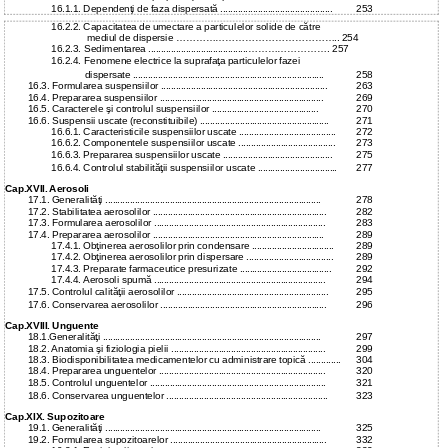
16.1.1. Dependenţi de faza dispersată .............................................
253
16.2.2. Capacitatea de umectare a particulelor solide de către
mediul de dispersie ………………………………………….. 254
16.2.3.
Sedimentarea ........................................……………………. 257
16.2.4.
Fenomene electrice la suprafaţa particulelor fazei
dispersate .............................................................................
258
16.3. Formularea suspensiilor ...................................................................
263
16.4. Prepararea suspensiilor ..................................................................
269
16.5. Caracterele şi controlul suspensiilor ...........................................
270
16.6. Suspensii uscate (reconstituibile) ....................................................
271
16.6.1. Caracteristicile suspensiilor uscate .......................................
272
16.6.2. Componentele suspensiilor uscate .......................................
273
16.6.3. Prepararea suspensiilor uscate ............................................
275
16.6.4. Controlul stabilităţii suspensiilor uscate ................................
277
Cap.XVII. Aerosoli
17.1. Generalităţi .......................................................................................
278
17.2. Stabilitatea aerosolilor ......................................................................
282
17.3. Formularea aerosolilor .....................................................................
283
17.4. Prepararea aerosolilor .....................................................................
289
17.4.1. Obţinerea aerosolilor prin condensare .................................
289
17.4.2. Obţinerea aerosolilor prin dispersare ...................................
289
17.4.3. Preparate farmaceutice presurizate .....................................
292
17.4.4. Aerosoli spumă .....................................................................
294
17.5. Controlul calităţii aerosolilor .............................................................
295
17.6. Conservarea aerosolilor ...................................................................
296
Cap.XVIII. Unguente
18.1.Generalităţi ........................................................................................
297
18.2. Anatomia şi fiziologia pielii ..............................................................
299
18.3. Biodisponibilitatea medicamentelor cu administrare topică .............
304
18.4. Prepararea unguentelor ...................................................................
320
18.5. Controlul unguentelor .......................................................................
321
18.6. Conservarea unguentelor .................................................................
323
Cap.XIX. Supozitoare
19.1. Generalităţi .......................................................................................
325
19.2. Formularea supozitoarelor ...............................................................
332