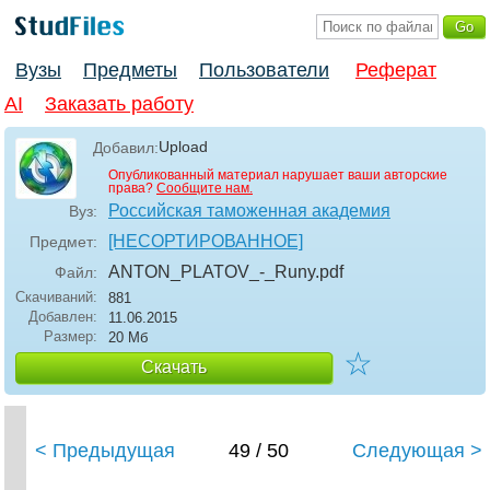
Вузы
Предметы
Пользователи
Реферат
AI
Заказать работу
Upload
Добавил:
Опубликованный материал нарушает ваши авторские
права?
Сообщите нам.
Российская таможенная академия
Вуз:
[НЕСОРТИРОВАННОЕ]
Предмет:
ANTON_PLATOV_-_Runy
.pdf
Файл:
Скачиваний:
881
Добавлен:
11.06.2015
Размер:
20 Мб
☆
Скачать
< Предыдущая
49 / 50
Следующая >