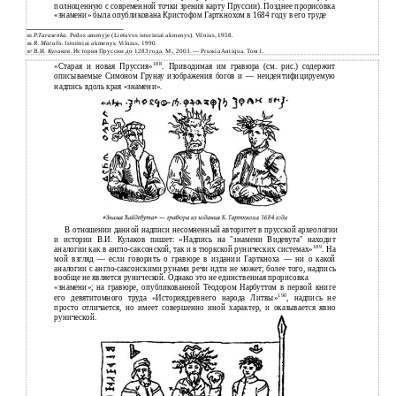
полноценную с современной точки зрения карту Пруссии). Позднее прорисовка
«знамени» была опубликована Кристофом Гарткнохом в 1684 году в его труде
P.Tarasenka.
Pedos amenyje (Lietuvos istoriniai akmenys). Vilnius, 1958.
185
R. Matulis.
Istoriniai akmenys. Vilnius, 1990.
186
В.И.
Кулаков.
История Пруссии до 1283 года. М., 2003. — Prussia Antiqua. Том 1.
187
188
«Старая и новая Пруссия»
. Приводимая им гравюра (см. рис.) содержит
описываемые Симоном Грунау изображения богов и — неидентифицируемую
надпись вдоль края «знамени».
В
отношении данной надписи несомненный авторитет в прусской археологии
и
истории В.И. Кулаков пишет: «Надпись на "знамени Видевута" находит
189
аналогии как в
англо-саксонской, так и в тюркской рунических системах»
. На
мой взгляд — если говорить о гравюре в издании Гарткноха — ни о какой
аналогии с англо-саксонскими рунами речи идти не может; более того, надпись
вообще не является рунической. Однако это не единственная прорисовка
«знамени»; на гравюре, опубликованной Теодором Нарбуттом в первой книге
190
его девятитомного труда «Историядревнего народа Литвы»
, надпись не
просто отличается, но имеет совершенно иной характер, и оказывается явно
рунической.