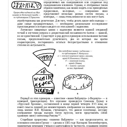
определяемых как скандинавские или созданные под
скандинавским влиянием. Однако, и отобранные таким
образом памятники, как можно видеть и на приведённых
прорисовках, во-первых, — совершенно явно
представляют несколько разных систем письма, а
вовторых, — лишь очень немногие из них могут быть
атрибутированы как рунические. Для того, чтобы делать какие-либо выводы —
даже самые предварительные, — необходимо доскональное исследование
происхождения и истории каждого из этих камней с надписями.
Литовские священные камни с надписями являются важной отправной
точкой в изучении вопроса о дохристианской письменности балтов — важной,
но не единственной. Существует и ряд других примеров использования балтами
письма, предположительно рунического, два из которых мы кратко
охарактеризуем, постаравшись остаться беспристрастными в отношении
степени их актуальности.
Первый из этих примеров — известное «знамя Вайдевута» («Видевута» — в
немецкой транскрипции). Его описание приводится Симоном Грунау в
«Прусской Хронике», составленной в конце первой четверти XVI века; не
имеет смысла лишний раз комментировать изображение на знамени, приведем
лишь мнение В.И. Кулакова, считающего, что данное полотнище, несущее
изображение триады высших богов пруссов, могло представлять собой
187
храмовую завесу святилища Ромувы
.
Старейшая прорисовка «знамени Вайдевута» — как предполагается, на
основании описания Грунау — сделана в 1585 году Каспаром Хенненбергером,
знаменитым немецким ученым и картографом (в частности, создавшим первую