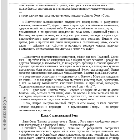
обеспечивает возникновение ситуаций, в которых человек оказывается
вынужденным
отыгрывать те или иные жёсткие инициатические технологии,
—
в
таких случаях мы говорим, что человек попадает в Дикую
Охоту Силы.
Постепенное высвобождение внутреннего пространства и разрушение
3.
179
внешних,
личностных
,
форм сознания, приводит к ослаблению «плотины»,
сдерживающей поток
текучей воды
Силы, — к ослаблению тех самых «уз»,
упоминаемых в тантрическом определении
пашу-бхавы
(«связанный узами»).
Наконец, наступает момент, когда под напором «того, что ведёт» происходит
катастрофическое разрушение сдерживающих оков сознания. Именно эта,
третья, фаза и представляет собой инициацию в собственном, узком, смысле
слова — действие или событие, в результате которого человек получает
возможность непосредственного доступа к «тому, что ведёт».
...Существуют архетипические концепции, общие для всех Традиций. Среди
них — представление об инициации как о смерти одного человека и рождении
другого: чтобы родилась бабочка, должна умереть гусеница. Особенно ярко этот
принцип проявляется именно в посвящениях магических, и потому не случайно
нордические боги власти и магии (славянский Велес, скандинавский Один)
являются одновременно владыками Мира Мертвых. Ведомая ими
Дикая Охота
— в современном осмыслении — поднимается из Нижнего Мира для нападения
на Жизнь. Но за последние десять веков мы успели инвертировать, переставить
с ног на голову большинство языческих понятий и принципов, вывернуть
180
Традицию наизнанку и поверить в то, что такой она и была
.
Боги — даже боги Нижнего Мира — служат не Смерти, но Жизни. И
Дикая
Охота Силы,
ведомая богом магии, сколь бы жёсткой и даже жестокой она ни
выглядела, ведется не против Жизни, но против того, что изначально мертво в
►Содержание►
человеке — против тех уз, коими скован поток
текучей воды.
И так, поправ Смертью внешней смерть в себе самом, человек обретает
«второе рождение» и переходит — в терминологии Тантры — во второе
состояние — в
вира-бхаву.
Карл: Странствующий Воин
Вира-бхава
Тантры соответствует в Песни о Риге
карлу,
свободному воину
или земледельцу, а в рыцарской этике — собственно
рыцарю.
Описанное выше посвящение, связанное с раскрытием восприятия
внутреннего магического круга, ни в коем случае не следует понимать как
«освобождение» в буддийском смысле; напротив, это лишь первый шаг. Рыцарь
продолжает начатую оруженосцем работу по освобождению сознания от оков;