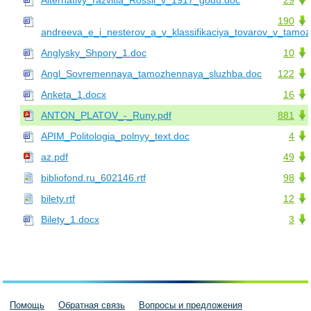
Alternativy_razvitia_Rossii_v_1917_godu.doc
29
190
andreeva_e_i_nesterov_a_v_klassifikaciya_tovarov_v_tamo
Anglysky_Shpory_1.doc
10
Angl_Sovremennaya_tamozhennaya_sluzhba.doc
122
Anketa_1.docx
16
ANTON_PLATOV_-_Runy.pdf
881
APIM_Politologia_polnyy_text.doc
4
az.pdf
49
bibliofond.ru_602146.rtf
98
bilety.rtf
12
Bilety_1.docx
3
Помощь
Обратная связь
Вопросы и предложения