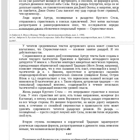
но он уже различает внешнее от внутреннего, и способен, не формируя целей,
отдаться движению
текучей воды
Силы. Когда рыцарь безупречен, когда он не
допускает ошибок, он становится неуловим для
Дикой Охоты;
и напротив, когда
он ошибается,
Дикая Охота Силы
наносит ему удар гораздо более страшный,
чем оруженосцу...
Люди короля Артура, посвященные в рыцарство Круглого Стола,
отправлялись странствовать в поисках приключений. Этот мотив настолько
распространен в раннесредневековом эпосе, что исследователи нередко
используют для его обозначения специальный термин —
Странствие-поиск.
Андреев А.
Игра и Игрецы//Мифы и магия индоевропейцев, вып. 2, 1996.
179
См.:
Андреев А.
Русские боги в Зазеркалье. Баба-Яга//Мифы и магия индоевропейцев, вып. 3,1996; вып.
180
4,1997.
У читателя средневековых текстов артуровского цикла может сложиться
впечатление, что
Странствие-поиск
— основное занятие рыцарей. И это
действительно так.
Сохранившиеся до наших дней посвященные Артуру тексты были созданы в
начале текущего тысячелетия. Правление в Британии легендарного короля
датируется VI веком н. э. Наличие некоторых конкретных магических терминов,
принадлежащих общекельтской сакральной Традиции (
Мост Лезвия,
например),
позволяет утверждать, что в этих сказаниях есть пласт, относящийся к концу I
тысячелетия до н. э. Наконец, присутствие в артуровских сказаниях
общеиндоевропейских мифологических символов (священное Копье, Остров
Яблок и т.д.) свидетельствует о том, что первооснова сказаний восходит как
минимум ко II тысячелетию до н. э. Таким образом, артуровская традиция — это
уникальный сакральный комплекс, создававшийся в течение нескольких
тысячелетий и содержащий множество уровней смысла.
Жизнь рыцаря Круглого Стола — это непрерывное странствие в поисках
Силы. У этого странствия нет цели, есть только направление,
намерение
(по
Кастанеде), и потому, покидая замок Верховного Короля, рыцари отправляются
на все четыре стороны. Их внешнее безразличие, на какую дорогу направить
коня, в сочетании со спокойной уверенностью в правильности пути может
удивлять современного читателя рыцарских романов. Но рыцарь —
посвящённый
— просто следует
текучей воде
Силы, позволяя богам определять
свой путь.
Вторую ступень посвящения в нордической Традиции характеризует
руническая сакральная формула, распространенная в древности лишь немногим
меньше, чем названная выше формула
alu
:
s a r
Прочтение этой формулы как с учетом особенностей построения трехчастных