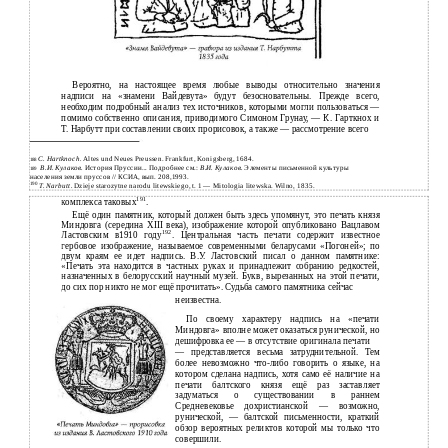
Вероятно, на настоящее время любые выводы относительно значения
надписи на «знамени Вайдевута» будут безосновательны. Прежде всего,
необходим подробный анализ тех источников, которыми могли пользоваться —
помимо собственно описания, приводимого Симоном Грунау, — К. Гарткнох и
Т. Нарбутт при составлении своих прорисовок, а также — рассмотрение всего
С. Hartknoch.
Altes und Neues Preussen. Frankfurt, Konigsberg, 1684.
188
В.И. Кулаков.
История Пруссии... Подробнее см.:
В.И. Кулаков.
Элементы письменной культуры
189
населения земли пруссов // КСИА, вып. 208,1993.
190
Т. Narbutt.
Dzieje starozytne narodu litewskiego, t. 1 — Mitologia litewska. Wilno, 1835.
191
комплекса таковых
.
Ещё один памятник, который должен быть здесь упомянут, это печать князя
Миндовга (середина XIII века), изображение которой опубликовано Вацлавом
192
Ластовским в1910 году
. Центральная часть печати содержит известное
гербовое изображение, называемое современными беларусами «Погоней»; по
двум краям ее идет надпись. В.У. Ластовский писал о данном памятнике:
«Печать эта находится в частных руках и принадлежит собранию редкостей,
назначенных в белорусский научный музей. Букв, вырезанных на этой печати,
до сих пор никто не мог ещё прочитать». Судьба самого памятника сейчас
неизвестна.
По своему характеру надпись на «печати
Миндовга» вполне может оказаться рунической, но
дешифровка ее — в отсутствие оригинала печати
— представляется весьма затруднительной. Тем
более невозможно что-либо говорить о языке, на
котором сделана надпись, хотя само её наличие на
печати балтского князя ещё раз заставляет
задуматься о существовании в раннем
Средневековье дохристианской — возможно,
рунической, — балтской письменности, краткий
обзор вероятных реликтов которой мы только что
совершили.