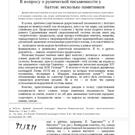
К вопросу о рунической письменности у
балтов: несколько памятников
Данная небольшая заметка не имеет цели всестороннего рассмотрения вопроса, вынесенного
в
её название; напротив, она, скорее, предназначена для того, чтобы всего лишь обозначить сам
данный вопрос и кратко обсудить некоторые связанные с ним исторические памятники.
В
целом, проблема существования дохристианской письменности у балтских
народов не является новой; она обсуждалась, хотя и не так жарко, как проблема
славянских рун. Предположение о наличии у балтов эпохи позднего железа и
раннего Средневековья некоей сакрализованной системы письма имеет ряд
«теоретических» предпосылок, среди которых необходимо отметить, например,
принадлежность балтов к североевропейской группе индоевропейских народов,
для которой характерно использование рунического письма, и их вовлечённость
в
культурную жизнь
циркум-балтийского региона, в рамках которого
формировалась и развивалась руническая письменность. И то, и другое,
разумеется, — именно «теоретические предпосылки».
Несколько большее значение имеет факт наличия у литовских и латышских
племен развитой системы руноподобных сакральных символов — именно
системы.
Возможно, одно из поздних «отражений» этой системы мы видим на
так называемом «скипетре Гедимина» — деревянном литовском календаре XIV
183
века, описанном еще М.М. Гусевым
. В отличие от более поздних деревянных
календарей Литвы (XVII век и позднее), на которых использованы знаки,
184
несомненно, восходящие к Младшим скандинавским рунам
, знаки,
обозначающие месяцы на «скипетре Гедимина», не могут быть соотнесены с
германским руническим письмом. Но и это — не более чем пример
использования определенной системы знаков.
Конечно, единственным однозначным доводом в пользу существования
письменности могут служить только памятники письменности. Такие
памятники на землях, искони и по сей день занимаемых балтскими народами,
существуют; в большинстве своем — это надписи на литовских священных
камнях, описан-
М.Гусев
. Древний литовский календарь// Известия Императорского Русского Археологического
183
Общества, т. V, вып. 5, 1865.
См., напр.:
Л.А.Климка.
Рунические календари в Литве. В кн.: Историко-астрономические
184
исследования. М., 1986.
185
ные в работах, например, П. Тарасенки
и Р.
186
Матулиса
(см. рис.). Необходимо отметить, что, говоря
о памятниках дохристианской письменности из балтских
земель, мы — в данном контексте — намеренно
оставляем в стороне целую группу памятников, заведомо