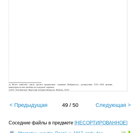
Всего известно около десяти прорисовок «знамени Вайдевута», датируемых
XVI—XIX веками;
191
некоторые из них вообще не содержат надписи.
В.У. Ластовский.
Короткая история Беларуси. Вильно, 1910.
192
< Предыдущая
49 / 50
Следующая >
Соседние файлы в предмете
[НЕСОРТИРОВАННОЕ]