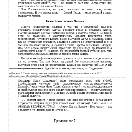
181
рунических заклинаний
, так и без такового дает нам: «Странствие под
водительством богов в поисках Силы».
Это
Странствие-поиск,
как уже говорилось, не имеет цели, только
направление. И это направление — Святой Грааль, познав который рыцарь
становится Князем.
Князь: Божественный Человек
Многие исследователи сходятся в том, что в артуровской традиции
реальность исторического Артура, военного вождя и кельтского короля,
противостоявшего натиску германских племен с востока, отходит на задний
план по сравнению с архетипическим образом Повелителя Мира,
единственного Истинного Короля, каким выступает Артур в сказаниях. Точно
так же историческая реальность Владимира Святого не играет никакой роли в
былинах киевского цикла, рисующих великое царство солнечного Владыки.
Оба этих образа являют собой отражение традиционных представлений о
182
божественном Князе
, человеке, принадлежащем третьей ступени развития,
обладающем
дивья-бхавой,
используя терминологию Тантры.
Нордическая мифология отражает дуальность пути человека, поднявшегося
на эту ступень. Так, сам Один, верховный бог скандинавского пантеона,
выступает перед нами как божественный Князь и как божественный Маг. О той
же дуальности говорят буддийские сказания, говорящие, что Сиддхартхе
Платов А.В.
Трехчастные рунические заклинания//Мифы и магия индоевропейцев, вып. 4,1997.
181
См.,напр.:
Эвола Ю.
МистерияГрааля//Милыйангел,т.1.М.,1991.
182
(будущему Будде Шакьямуни) было предсказано стать либо
буддой,
пробуждённым учителем, либо
чакравартином
—«тем-кто-вращает-колеса
[бытия]», Повелителем Мира. Таким образом, второй путь человека, достигшего
третьей ступени традиционного нордического посвящения, — это путь великого
Мага, какими были, вероятно, Мирддин Эмбрэйс Вледиг (Мерлин), Аполлоний
Тианский и другие.
...С образом короля Артура связано еще одно пророчество, дополняющее
пророчество Старшей Эдды
(заколосятся хлеба без посева). ARTHURUS REX
QUODAM REXQUE FUTURUS
— «Артур, Король Былого и Грядущего» — так
называют легендарного короля источники...
Приложение 7