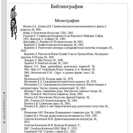
Библиография
Монографии
Бычков А.А., Громов Д.В.
Славянская руническая письменность: факты и
домыслы. М, 2005.
Вебер Э.
Руническое Искусство. СПб., 2002.
Георгиев Е.
Славянская письменность до Кирилла и Мефодия. София,
1952.
Дирингер
А. Алфавит. М., 1963.
Доблхофер Э., Фридрих И
. История письма. М, 2002.
Кораблёв Л.
Графическая магия исландцев. М., 2002.
Кораблёв Л.
Рунические заговоры и апокрифические молитвы исландцев. М.,
2003.
Кораблёв Л.
Рунология Иоуна Оулафс-Сона из Грюнна-Вика. Исландские
трактаты XVII века. М., 2005.
Леннурт Л.
Мёд Поэзии. М., 1998.
Лоукота Ч.
Развитие письма. М., 1950.
Макаев Э.А.
Язык древнейших рунических надписей. М,
1965.
Маш А.Г.
Сокровища Ретры: перевод А.А. Бычкова. М,
2006.
Мелетинский Е.М.
«Эдда» и ранние формы эпоса. М.,
1968.
Мелетинский Е.М.
Поэтика мифа. М., 1976.
Мельникова Е.А.
Скандинавские рунические надписи. М., 1970.
Мельникова Е.А.
Скандинавские рунические надписи. Новые находки и
интерпретации. Тексты, перевод, комментарий. М., 2001.
Неменьи
Г.
фон.
Священные руны. Магические символы Севера. М.,
►Содержание►
2005.
Пенник Н.
Магические алфавиты. Киев, 1996.
Платов А.В.
Магические Искусства Древней Европы. М.,
2002.
Платов А.В.
Руническая магия. М., 1994.
Платов А.В.
Славянские руны. М., 2001.
Платов А.В., Дарт А. ван.
Практический курс рунического искусства. М.,
1999.
Почерников А.Ю.
Вендица: Возвращение славянских рун. М., 2008.
Серяков М.А.
Русская дохристианская письменность. СПб., 1997.
Стеблин-Каменский
М.И.
Древнескандинавская литература. М.,
1979.
Стеблин-Каменский М.И.
Культура Исландии. Л.,
1967.
Стеблин-Каменский М.И.
Миф. Л., 1976.
Суровецкий Л.И.
О рунах у славян.
Б.м..,
1822.