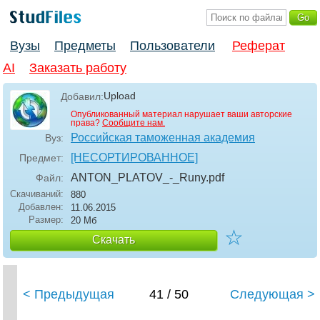
Вузы
Предметы
Пользователи
Реферат
AI
Заказать работу
Upload
Добавил:
Опубликованный материал нарушает ваши авторские
права?
Сообщите нам.
Российская таможенная академия
Вуз:
[НЕСОРТИРОВАННОЕ]
Предмет:
ANTON_PLATOV_-_Runy
.pdf
Файл:
Скачиваний:
880
Добавлен:
11.06.2015
Размер:
20 Мб
☆
Скачать
< Предыдущая
41 / 50
Следующая >