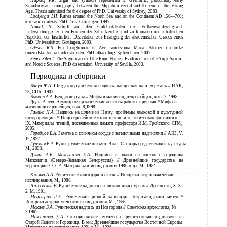
Hupfauf P.R.
Signs and symbols represented in Germanic, particularly early
Scandinavian, iconography between the Migration
eriod and the end of the Viking
P
Age. Thesis submitted for the degree of PhD. University of Sydney, 2003.
Looijenga J.H.
Runes around the North Sea and on the Continent AD 150—700;
texts and contexts. PhD Diss. Groningen, 1997.
Nowak S.
Schrift auf den Goldbrakteaten der Völkerwanderungszeit.
Untersuchungen zu den Formen der Schriftzeichen und zu formalen und inhaltlichen
Aspekten der Inschriften. Dissertation zur Erlangung des akademischen Grades eines
PhD. Universität zu Gottingen, 2003.
Olesen R.S.
Fra biarghrunar til Ave sanctissima Maria. Studier i danske
runeindskrifter fra middelalderen. PhD-afhandling. Køben-havn, 2007.
Senra Silva I.
The Significance of the Rune-Names: Evidence from the AngloSaxon
and Nordic Sources. PhD dissertation. University of Sevilla, 2003.
Периодика и сборники
Браун Ф.А.
Шведская руническая надпись, найденная на о. Березань // ИАК,
23, СПб., 1907.
Бычков А.А.
Вендские руны // Мифы и магия индоевропейцев, вып. 7, 1998.
Дарт А. ван.
Некоторые практические аспекты работы с рунами // Мифы и
магия индоевропейцев, вып. 8,1998.
Ганина Н.А.
Надпись на шлеме из Негау: проблемы языковой и культурной
интерпретации // Индоевропейское языкознание и классическая филология —
IX. Материалы чтений, посвященных памяти профессора И.М. Тройского. СПб.,
2005.
Городцов Б.А.
Заметка о глиняном сосуде с загадочными надписями // АИЗ, V,
12,1897.
Гуревич Е.А.
Руны, руническое письмо. В кн.: Словарь средневековой культуры.
М., 2003.
Дучиц А.Б., Мельникова Е.А.
Надписи и знаки на костях с городища
Масковичи (Северо-Западная Белоруссия) // Древнейшие государства на
территории СССР: Материалы и исследования 1980 года. М.. 1981.
Климка А.А.
Рунические календари в Литве // Историко-астрономические
исследования. М., 1986.
Лецеевский В.
Рунические надписи на алекановских урнах // Древности, XIX,
2. М, 1901.
Майстров Л.Е.
Рунический резной календарь Петрозаводского музея //
Историко-астрономические исследования. М., 1986.
Макаев Э.А.
Руническая надпись из Новгорода // Советская археология, №
3,1962.
Мельникова Е.А.
Скандинавские амулеты с руническими надписями из
Старой Ладоги и Городища. В кн.: Древнейшие государства Восточной Европы: