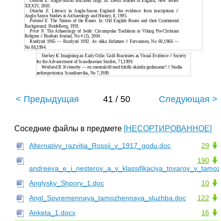
Okasha E.
Anglo-Saxon inscribed rings. In: Leeds Studies in English, New Series
XXXIV, 2003.
Okasha E.
Literacy in Anglo-Saxon England: the evidence from inscriptions //
Anglo-Saxon Studies in Archaeology and History, 8, 1995.
Polomé E.
The Names of the Runes. In: Old English Runes and their Continental
Background. Heidelberg, 1991.
Price N.
The Arhaeology of Seiðr: Circumpolar Traditions in Viking Pre-Christian
Religion // Brathair Journal, No 4 (2), 2004.
Runfynd 1965 — Runfynd 1992. Av olika författare // Forvannen, No 60,1966 —
No 88,1994.
Starkey K.
Imagining an Early Odin: Gold Bracteates as Visual Evidence // Society
for the Advancement of Scandinavian Studies, 71,1999.
Westlund B.
Kvinneby — en runenskrift med hittills okända gudanamn? // Studia
anthroponimica Scandinavika, No 7,1989.
< Предыдущая
41 / 50
Следующая >
Соседние файлы в предмете
[НЕСОРТИРОВАННОЕ]
Alternativy_razvitia_Rossii_v_1917_godu.doc
29
190
andreeva_e_i_nesterov_a_v_klassifikaciya_tovarov_v_tamo
Anglysky_Shpory_1.doc
10
Angl_Sovremennaya_tamozhennaya_sluzhba.doc
122
Anketa_1.docx
16