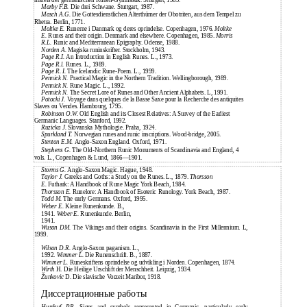
mittels der germanischen Runen-Gymnastik. Stuttgart, 1989.
Marby F.B.
Die drei Schwane. Stuttgart, 1987.
Masch A.G.
Die Gottesdienstlichen Alterthümer der Obotriten, aus dem Tempel zu
Rhetra. Berlin, 1771.
Moltke E.
Runerne i Danmark og deres oprindelse. Copenhagen, 1976.
Moltke
E.
Runes and their origin. Denmark and elsewhere. Copenhagen, 1985.
Morris
R.L.
Runic and Mediterranean Epigraphy. Odense, 1988.
Norden A.
Magiska runinskrifter. Stockholm, 1943.
Page R.I.
An Introduction in English Runes. L., 1973.
Page R.l.
Runes. L., 1989.
Page R. I.
The Icelandic Rune-Poem. L., 1999.
Pennick N.
Practical Magic in the Northern Tradition. Wellingborough, 1989.
Pennick N.
Rune Magic. L., 1992.
Pennick N.
The Secret Lore of Runes and Other Ancient Alphabets. L, 1991.
Potocki J.
Voyage dans quelques de la Basse Saxe pour la Recherche des antiquites
Slaves ou Vendes. Hambourg, 1795.
Robinson O.W.
Old English and its Closest Relatives: A Survey of the Earliest
Germanic Languages. Stanford, 1992.
Ruzicka J.
Slovanska Mythologie. Praha, 1924.
Spurkland T.
Norwegian runes and runic inscriptions. Wood-bridge, 2005.
Stenton E.M.
Anglo-Saxon England. Oxford, 1971.
Stephens G.
The Old-Northern Runic Monuments of Scandinavia and England, 4
vols. L., Copenhagen & Lund, 1866—1901.
Storms G.
Anglo-Saxon Magic. Hague, 1948.
Taylor J.
Greeks and Goths: a Study on the Runes. L., 1879.
Thorsson
E.
Futhark: A Handbook of Rune Magic York Beach, 1984.
Thorsson E.
Runelore: A Handbook of Esoteric Runology. York Beach, 1987.
Todd M.
The early Germans. Oxford, 1995.
Weber E.
Kleine Runenkunde. В.,
1941.
Weber E.
Runenkunde. Berlin,
1941.
Wuson DM.
The Vikings and their origins. Scandinavia in the First Millennium. L,
1999.
Wilson D.R.
Anglo-Saxon paganism. L.,
1992.
Wimmer L.
Die Runenschrift. В., 1887.
Wimmer L.
Runeskriftens oprindelse og udvikling i Norden. Copenhagen, 1874.
Wirth
H. Die Heilige Urschlift der Menschheit. Leipzig, 1934.
Žunkovic
D. Die slavische Vorzeit Maribor, 1918.
Диссертационные работы