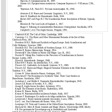
Торссон Э.
Северная магия. М., 1997.
Хлевов А.А.
Предвестники викингов. Северная Европа в I—VIII веках. СПб.,
2002.
Черепнин А.В., Чаев Н.С.
Русская палеография. М., 1946.
Antonsen E.H.
Runes and Germanic Linguistics. N.Y., 2002.
Amtz H.
Handbuch der Runenkunde. Halle, 1944.
Barnes M.P. and Page R.I.
The Scandinavian Runic Inscriptions of Britain. Uppsala,
2006.
Branston B.
The Lost Gods of England. L, 1957.
Bugge S.
Tolkning of runeindskriften Rokstenen i Ostergotland. Stockholm, 1878.
Campbell J, et al.
The Anglo-Saxons. Penguin, 1991.
Chadwick H.M.
The Cult of Othin. Cambridge, 1899.
Cumming J. G.
The Runic and Other Monumental Remains of the Isle of Man.
Chedwick Press, 1857.
Davidson H.R.E.
Myths and Symbols in Pagan Europe: Early Scandinavian and
Celtic Religions. Syracuse, 1988.
Davidson H.E.
The Lost Beliefs of Northern Europe. N.Y., 1999.
Derolez R.
Runica Manuscripta. Brugge, 1954.
Dorneseiff F.
Das Alfabet in Mystic und Magie. Lpz.-B., 1925.
Duczko W.
Viking Rus. Studies on the Prescence of Scandinavians in Eastern
Europe. Leiden, 2004.
Düwel K.
Runenkunde. Stuttgart, 1968.
Elliot R.W.V.
Runes: An Introduction. N.Y., 1959.
Flowers S.E.
Galdrabók. An Icelandic Grimoire. N.Y., 1989.
Flowers S.E.
Runes and Magic: Magical Formulaic Elements in the Older Runic
Tradition. N.Y., 1986.
Grimm W.
Ueber deutsche Runen. Gottingen, 1821.
Herschend F.
The Recasting of a Symbolic Value. Three Case Studies on
RuneStones. Stockholm, 1994.
Jackobsen L. and Moltke E.
Danmarks Runeindskrifter. Copenhagen, 1942.
Jansen S.B.
Runes of Sweden. N.Y., 1962.
Jessup R,
Anglo-Saxon Jewellery. Aylesbury, 1974.
KingB.
The Elements of the Runes. Shaftesbury, 1993.
Krause W.
Runen. Berlin, 1970.
Krause W.
Runeninschriften im älteren Futhark. Halle, 1937.
Larsson F.
Runhangen. En studie av de tidiga runblecken. Uppsala, 2005.
Leciejewski J.
Runyi runiezne pomniki clowanskie. Lwow, 1906.
List G. von.
Das Geheimnis der Runen. Wien, 1912.
Looijenga J.H.
Texts and Contexts of the Oldest Runic Inscriptions. Boston, 2003.
MacLeod M., Mees B.
Runic Amulets and Magic Objects. Wood-bridge 2006.
Marby
F.B.
Der germanische Einweihungsweg in Sinnbildern und Symbolen