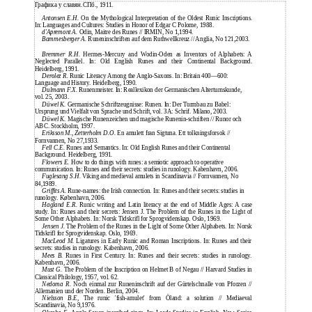
Графика у славян.СПб., 1911.
Antonsen E.H.
On the Mythological Interpretation of the Oldest Runic Inscriptions.
In: Languages and Cultures: Studies in Honor of Edgar С Polome, 1988.
d'Apremont A.
Odin, Maitre des Runes // IRMIN, No 1,1994.
Bammesberger A.
Runeninschriften auf dem Ruthwellkreuz // Anglia, No 121,2003.
Bremmer R.H.
Hermes-Mercury and Wodin-Oden as Inventors of Alphabets: A
Neglected Parallel. In: Old English Runes and their Continental Background.
Heidelberg, 1991.
Derolez R.
Runic Literacy Among the Anglo-Saxons. In: Britain 400—600:
Language and History. Heidelberg, 1990.
Dulmann F.X.
Runenmeister. In: Reallexikon der Germanischen Altertumskunde,
vol. 25, 2003.
Düwel K.
Germanische Schriftzeugnisse: Runen. In: Der Turmbau zu Babel:
Ursprung und Vielfalt von Sprache und Schrift, vol. ЗА: Schrif. Milano, 2003.
Düwel K.
Magische Runenzeichen und magische Runenin-schriften // Runor och
ABC. Stockholm, 1997.
Eriksson M., Zetterholm D.O.
En amulett fran Sigtuna. Ett tolkningsforsok //
Fornvannen, No 27,1933.
Fell C.E.
Runes and Semantics. In: Old English Runes and their Continental
Background. Heidelberg, 1991.
Flowers E.
How to do things with runes: a semiotic approach to operative
communication. In: Runes and their secrets: studies in runology. Kabenhavn, 2006.
Fuglesang S.H.
Viking and medieval amulets in Scandinavia // Fornvannen, No
84,1989.
Griffits A.
Rune-names: the Irish connection. In: Runes and their secrets: studies in
runology. København, 2006.
Hagland E.R.
Runic writing and Latin literacy at the end of Middle Ages: A case
study. In: Runes and their secrets: Jensen J. The Problem of the Runes in the Light of
Some Other Alphabets. In: Norsk Tidskrifl for Sprogvidenskap. Oslo, 1969.
Jensen J.
The Problem of the Runes in the Light of Some Other Alphabets. In: Norsk
Tidskrifl for Sprogvidenskap. Oslo, 1969.
MacLeod M.
Ligatures in Early Runic and Roman Inscriptions. In: Runes and their
secrets: studies in runology. Kabenhavn, 2006.
Mees B.
Runes in First Century. In: Runes and their secrets: studies in runology.
Kabenhavn, 2006.
Must G.
The Problem of the Inscription on Helmet В of Negau // Harvard Studies in
Classical Philology, 1957, vol. 62.
Nedoma R.
Noch einmal zur Runeninschrift auf der Gürtelschnalle von Pforzen //
Allemanien und der Norden. Berlin, 2004.
Nielsson B.E,
The runic 'fish-amulet' from Öland: a solution // Mediaeval
Scandinavia, No 9,1976.