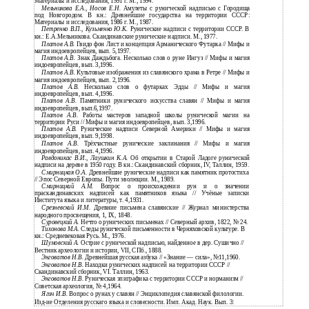
Материалы и исследования, 1991 г. М., 1994.
Мельникова Е.А., Носов Е.Н.
Амулеты с рунической надписью с Городища
под Новгородом. В кн.: Древнейшие государства на территории СССР:
Материалы и исследования, 1986 г. М., 1987.
Петренко В.П., Кузьменко Ю.К.
Рунические надписи с территории СССР. В
кн.: Е.А.Мельникова. Скандинавские рунические надписи. М., 1977.
Платов А.В.
Гвидо фон Лист и концепция Арманического Футарка // Мифы и
магия индоевропейцев, вып. 5,1997.
Платов А.В.
Знак Даждьбога. Несколько слов о руне Ингуз // Мифы и магия
индоевропейцев, вып. 3,1996.
Платов А.В.
Культовые изображения из славянского храма в Ретре // Мифы и
магия индоевропейцев, вып. 2,1996.
Платов А.В.
Несколько слов о футарках Эдды // Мифы и магия
индоевропейцев, вып. 4,1996.
Платов А.В.
Памятники рунического искусства славян // Мифы и магия
индоевропейцев, вып.6,1997.
Платов А.В.
Работы мастеров западной школы рунической магии на
территории Руси // Мифы и магия индоевропейцев, вып. 3,1996.
Платов А.В.
Рунические надписи Северной Америки // Мифы и магия
индоевропейцев, вып. 9,1998.
Платов А.В.
Трёхчастные рунические заклинания // Мифы и магия
индоевропейцев, вып. 4,1996.
Равдоникас В.И., Лаушкин К.А.
Об открытии в Старой Ладоге рунической
надписи на дереве в 1950 году. В кн.: Скандинавский сборник, IV, Таллин, 1959.
Смирницкая О.А.
Древнейшие рунические надписи как памятник протостиха
// Эпос Северной Европы. Пути эволюции. М., 1989.
Смирницкий A.M.
Вопрос о происхождении рун и о значении
праскандинавских надписей как памятников языка // Учёные записки
Института языка и литературы, т. 4,1931.
Срезневский И.М.
Древние письмена славянские // Журнал министерства
народного просвещения, 1, IX, 1848.
Суровецкий А.
Нечто о рунических письменах // Северный архив, 1822, № 24.
Тихонова М.А.
Следы рунической письменности в Черняховской культуре. В
кн.: Средневековая Русь. М., 1976.
Шумовский А.
Острие с рунической надписью, найденное в дер. Сушично //
Вестник археологии и истории, VII, СПб., 1888.
Энговатов Н.В.
Древнейшая русская азбука // «Знание — сила», №11,1960.
Энговатов Н.В.
Находки рунических надписей на территории СССР //
Скандинавский сборник, VI. Таллин, 1963.
Энговатов Н.В.
Руническая эпиграфика с территории СССР и норманизм //
Советская археология, № 4,1964.
Ягич И.В.
Вопрос о рунах у славян // Энциклопедия славянской филологии.
Изд-ие Отделения русскаго языка и словесности. Имп. Акад. Наук. Вып. 3: