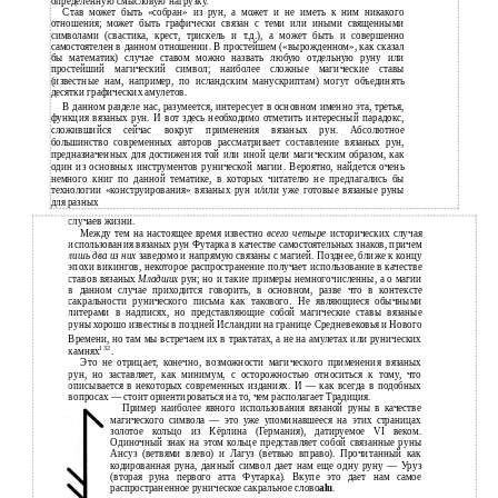
определенную смысловую нагрузку.
Став может быть «собран» из рун, а может и не иметь к ним никакого
отношения; может быть графически связан с теми или иными священными
символами (свастика, крест, трискель и т.д.), а может быть и совершенно
самостоятелен в данном отношении. В простейшем («вырожденном», как сказал
бы математик) случае ставом можно назвать любую отдельную руну или
простейший магический символ; наиболее сложные магические ставы
(известные нам, например, по исландским манускриптам) могут объединять
десятки графических амулетов.
В данном разделе нас, разумеется, интересует в основном именно эта, третья,
функция вязаных рун. И вот здесь необходимо отметить интересный парадокс,
сложившийся сейчас вокруг применения вязаных рун. Абсолютное
большинство современных авторов рассматривает составление вязаных рун,
предназначенных для достижения той или иной цели магическим образом, как
один из основных инструментов рунической магии. Вероятно, найдется очень
немного книг по данной тематике, в которых читателю не предлагались бы
технологии «конструирования» вязаных рун и/или уже готовые вязаные руны
для разных
случаев жизни.
Между тем на настоящее время известно
всего четыре
исторических случая
использования вязаных рун Футарка в качестве самостоятельных знаков, причем
лишь два из них
заведомо и напрямую связаны с магией. Позднее, ближе к концу
эпохи викингов, некоторое распространение получает использование в качестве
ставов вязаных
Младших
рун; но и такие примеры немногочисленны, а о магии
в данном случае приходится говорить, в основном, разве что в контексте
сакральности рунического письма как такового. Не являющиеся обычными
литерами в надписях, но представляющие собой магические ставы вязаные
руны хорошо известны в поздней Исландии на границе Средневековья и Нового
Времени, но там мы встречаем их в трактатах, а не на амулетах или рунических
132
камнях
.
Это не отрицает, конечно, возможности магического применения вязаных
рун, но заставляет, как минимум, с осторожностью относиться к тому, что
описывается в некоторых современных изданиях. И — как всегда в подобных
вопросах — стоит ориентироваться на то, чем располагает Традиция.
Пример наиболее явного использования вязаной руны в качестве
магического символа — это уже упоминавшееся на этих страницах
золотое кольцо из Кёрлина (Германия), датируемое VI веком.
Одиночный знак на этом кольце представляет собой связанные руны
Ансуз (ветвями влево) и Лагуз (ветвью вправо). Прочитанный как
кодированная руна, данный символ дает нам еще одну руну — Уруз
(вторая руна первого атта Футарка). Вкупе это дает нам самое
распространенное руническое сакральное слово
alu
.