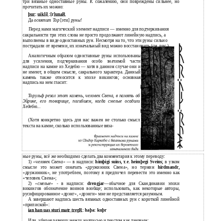
три вязаные одноставные руны. К сожалению, они повреждены сильнее, но
прочитать их можно:
þur
:
uik[i]
:[r]
unaR
Да
освятит Тор
[эти]
руны!
Перед нами магический элемент надписи — именно для подчеркивания
сакральности три этих слова не просто продолжают линейную надпись, а
выполнены в виде одноставных рун. Несмотря на то, что эти руны сильно
пострадали от времени, их изначальный вид можно восстановить (см. рис.).
Аналогичным образом одноставные руны использованы
для усиления, подчеркивания особо значимой части
надписи на камне из Хедебю — хотя в данном случае они и
не имеют, в общем смысле, сакрального характера. Данный
камень также относится к эпохе викингов; основная
надпись на нем гласит:
Торульф резал этот камень, человек Свена, в память об
Эйрике, его товарище, погибшем, когда смелые осадили
Хедебю...
(Хотя конкретно здесь для нас важен не столько смысл
текста на камне, сколько использованные вяза-
ные руны, всё же необходимо сделать два комментария к этому переводу:
1)
«человек Свена»
— в надписи:
himþigi suins, т.е. heimþegi Sveins;
в узком
смысле это может означать «дружинник Свена», но термин
hirdmandr,
«дружинник», не употреблен, поэтому я предпочел перевести это именно как
«человек Свена»;
2)
«смелые»
- в надписи:
drengjar
—обычное для Скандинавии эпохи
викингов обозначение воинов вообще; использовать, как некоторые авторы,
русифицированное «дрэнг», «дрэнги» мне не представляется разумным.
А завершают надпись шесть вязаных одноставных рун с короткой линейной
«припиской»:
ian han uas sturi matr tregR
: haþa: kuþr
Или, убирая разницу между надписью и текстом как таковым: