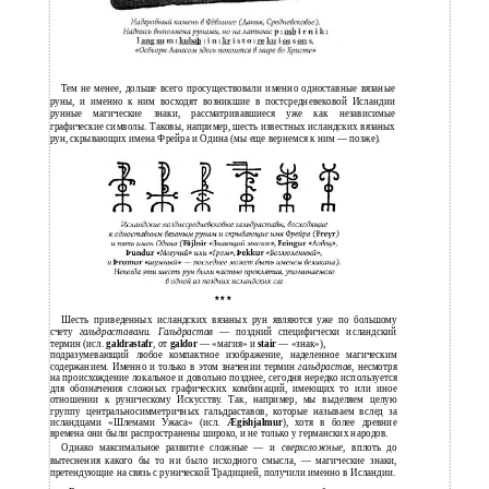
Тем не менее, дольше всего просуществовали именно одноставные вязаные
руны, и именно к ним восходят возникшие в постсредневековой Исландии
рунные магические знаки, рассматривавшиеся уже как независимые
графические символы. Таковы, например, шесть известных исландских вязаных
рун, скрывающих имена Фрейра и Одина (мы еще вернемся к ним — позже).
* * *
Шесть приведенных исландских вязаных рун являются уже по большому
счету
гальдраставами. Гальдрастав
— поздний специфически исландский
термин (исл.
galdrastafr
, от
galdor
— «магия» и
stair
— «знак»),
подразумевающий любое компактное изображение, наделенное магическим
содержанием. Именно и только в этом значении термин
гальдрастав,
несмотря
на происхождение локальное и довольно позднее, сегодня нередко используется
для обозначения сложных графических комбинаций, имеющих то или иное
отношении к руническому Искусству. Так, например, мы выделяем целую
группу центральносимметричных гальдраставов, которые называем вслед за
исландцами «Шлемами Ужаса» (исл.
Ægishjalmur
), хотя в более древние
времена они были распространены широко, и не только у германских народов.
Однако максимальное развитие сложные — и
сверхсложные,
вплоть до
вытеснения какого бы то ни было исходного смысла, — магические знаки,
претендующие на связь с рунической Традицией, получили именно в Исландии.