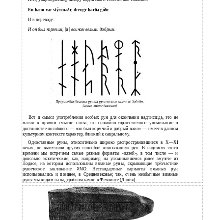
En hann var stýrimaðr, drengr harða góðr.
И
в переводе:
И
он был кормчим,
[и]
воином вельми добрым.
Вот и смысл употребления особых рун для окончания надписи:да, это не
магия в прямом смысле слова, но спокойно-торжественное упоминание о
достоинстве погибшего — «он был кормчий и добрый воин» — имеет в данном
культурном контексте характер, близкий к сакральному.
Одноставные руны, относительно широко распространившиеся в X—XI
веках, не вытеснили других способов «связывания» рун. В надписях этого
времени мы встречаем самые разные форматы «вязей», в том числе — и
довольно экзотические, как, например, на упоминавшемся ранее амулете из
Лодосе, на котором использованы вязаные руны, скрывающие трёхчастное
руническое заклинание
XNO
. Нестандартные варианты вязаных рун
использовались и позднее, в Средневековье; так, очень необычные вязаные
руны мы видим на надгробном камне в Фёвлинге (Дания).