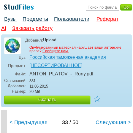
Вузы
Предметы
Пользователи
Реферат
AI
Заказать работу
Upload
Добавил:
Опубликованный материал нарушает ваши авторские
права?
Сообщите нам.
Российская таможенная академия
Вуз:
[НЕСОРТИРОВАННОЕ]
Предмет:
ANTON_PLATOV_-_Runy
.pdf
Файл:
Скачиваний:
881
Добавлен:
11.06.2015
Размер:
20 Мб
☆
Скачать
< Предыдущая
33 / 50
Следующая >