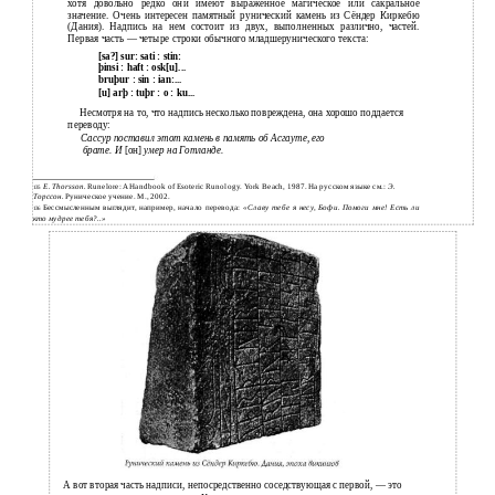
хотя довольно редко они имеют выраженное магическое или сакральное
значение. Очень интересен памятный рунический камень из Сёндер Киркебю
(Дания). Надпись на нем состоит из двух, выполненных различно, частей.
Первая часть — четыре строки обычного младшерунического текста:
[sa?] sur: sati : stin:
þinsi : haft : osk[u]...
bruþur : sin : ian:...
[u] аrþ : tuþr : о : ku...
Несмотря на то, что надпись несколько повреждена, она хорошо поддается
переводу:
Сассур поставил этот камень в память об Асгауте, его
брате. И
[он]
умер на Готланде.
Е. Thorsson.
Runelore: A Handbook of Esoteric Runology. York Beach, 1987. На русском языке см.:
Э.
135
Торссон.
Руническое учение. М., 2002.
Бессмысленным выглядит, например, начало перевода:
«Славу тебе я несу, Бофи. Помоги мне! Есть ли
136
кто мудрее тебя?..»
А вот вторая часть надписи, непосредственно соседствующая с первой, — это