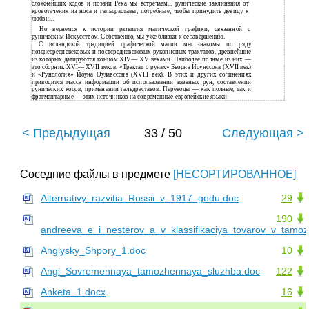
сложнейших кодов и поэзии Река мы встречаем... рунические заклинания от
кровотечения из носа и гальдраставы, потребные, чтобы принудить девицу к
любви...
Но вернемся к истории развития магической графики, связанной с
руническим Искусством. Собственно, мы уже близки к ее завершению.
С исландской традицией графической магии мы знакомы по ряду
позднесредневековых и постсредневековых рукописных трактатов, древнейшие
из которых датируются концом XIV— XV веками. Наиболее полные из них —
это сборник XVI— XVII веков, «Трактат о рунах» Бьорна Йоунссона (XVII век)
и «Рунология» Йоуна Оулавссона (XVIII век). В этих и других сочинениях
приводится масса информации об использовании вязаных рун, составлении
рунических кодов, применении гальдраставов. Переводы — как полные, так и
фрагментарные — этих источников на современные европейские языки
< Предыдущая
33 / 50
Следующая >
Соседние файлы в предмете
[НЕСОРТИРОВАННОЕ]
Alternativy_razvitia_Rossii_v_1917_godu.doc
29
190
andreeva_e_i_nesterov_a_v_klassifikaciya_tovarov_v_tamo
Anglysky_Shpory_1.doc
10
Angl_Sovremennaya_tamozhennaya_sluzhba.doc
122
Anketa_1.docx
16