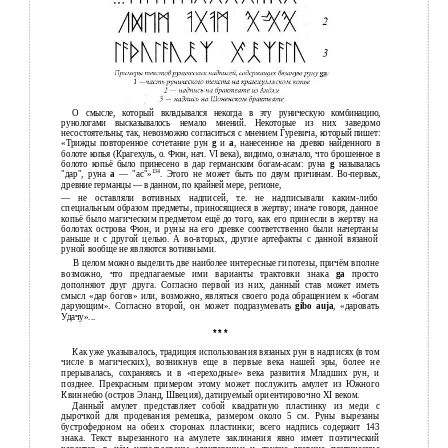
О смысле, который вкладывался некогда в эту руническую комбинацию,
рунологами высказывалось немало мнений. Некоторые из них заведомо
несостоятельны; так, невозможно согласиться с мнением Гуревича, который пишет:
«Трижды повторенное сочетание рун
g
и
а
, нанесенное на древко найденного в
болоте копья (Крагехуль, о. Фюн, нач. VI века), видимо, означало, что брошенное в
болото копьё было принесено в дар германским богам-асам: руна
g
называлась
134
"дар", руна
а
— "ас"»
. Этого не может быть по двум причинам. Во-первых,
древние германцы — в данном, по крайней мере, регионе,
— не оставляли вотивных надписей, т.е. не надписывали каким-либо
специальным образом предметы, приносящиеся в жертву; иначе говоря, данное
копьё было магическим предметом ещё до того, как его принесли в жертву на
болотах острова Фюн, и руны на его древке соответственно были начертаны
раньше и с другой целью. А во-вторых, другие артефакты с данной вязаной
руной вообще не являются вотивными.
В целом можно выделить две наиболее интересные гипотезы, причём вполне
возможно, что предлагаемые ими варианты трактовки знака
ga
просто
дополняют друг друга. Согласно первой из них, данный став может иметь
смысл «дар богов» или, возможно, являться своего рода обращением к «богам
дарующим». Согласно второй, он может подразумевать
gibo auja
, «даровать
Удачу»...
* * *
Как уже указывалось, традиция использования вязаных рун в надписях (в том
числе в магических), возникнув еще в первые века нашей эры, более не
прерывалась, сохраняясь и в «переходные» века развития Младших рун, и
позднее. Прекрасным примером этому может послужить амулет из Южного
Квиннебю (остров Эланд, Швеция), датируемый ориентировочно XI веком.
Данный амулет представляет собой квадратную пластинку из меди с
дырочкой для продевания ремешка, размером около 5 см. Руны вырезаны
бустрофедоном на обеих сторонах пластинки; всего надпись содержит 143
знака. Текст вырезанного на амулете заклинания явно имеет поэтический