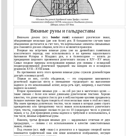
Вязаные руны и гальдраставы
Вязаными рунами
(исл.
bundar runir
) называют рунические знаки,
объединяющие несколько (две или более) рун. В большинстве случаев такое
объединение достигается за счет того, что вертикальные элементы связываемых
рун становятся для них общими, хотя это и не является правилом.
Впервые мы встречаем вязаные руны уже на древнейших памятниках
классического периода; они использовались и во времена параллельного
бытования Футарка и Младших рун, и в болеепоздние — вплоть до
прекращения широкого применения рунического письма в XIV—XV веках.
Самые поздние примеры использования вязаных рун связаны с исландской
позднесредневековой рунической традицией: мы находим их в исландских
рукописях XVII—XVIII веков.
На протяжении всего этого времени вязаные руны служили рунемейстерам
для трёх основных целей.
Первая из них, сугубо обыденная, — это сокращение занимаемого
рунической надписью места и уменьшение «трудозатрат» на выполнение
надписи (а это немаловажный аспект, когда речь идет, например, о высечении
надписи на камне).
Второе применение вязаных рун — на сей раз уже в магических целях —
также связано с более или менее длинными руническими текстами. Хорошо
известно, что длине надписи (числу рун в ней) мастерами-эрилями придавалось
большое значение (мы будем говорить об этом несколько ниже в этой же главе).
Мы знаем примеры рунических текстов, число знаков в которых равно строго
однократному или трехкратному числу знаков использованного рунического
строя, тексты, содержащие сколько-то раз по 10 (сакральное число в рунике)
знаков, и т.д. Для приведения длины надписи к требуемой и использовались, в
том числе, вязаные алфавитные руны.
Наконец, третья функция вязаных рун — кардинально отличная от двух
предыдущих, — связана с их использованием в качестве самостоятельных
знаков,
ставов.
Под
ставом
(исл.
stafr
«знак») в рунологии и в традиции северной магии
понимается графический знак или некое компактное изображение, несущее