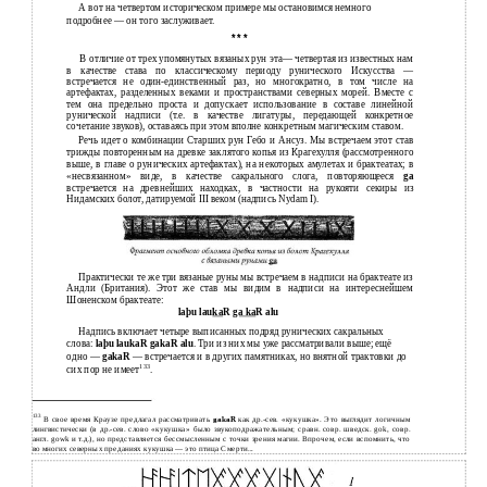
А вот на четвертом историческом примере мы остановимся немного
подробнее — он того заслуживает.
* * *
В
отличие от трех упомянутых вязаных рун эта— четвертая из известных нам
в
качестве става по классическому периоду рунического Искусства —
встречается не
один-единственный раз, но многократно, в том числе на
артефактах, разделенных веками и пространствами северных морей. Вместе с
тем она предельно проста и допускает использование в составе линейной
рунической надписи (т.е. в качестве лигатуры, передающей конкретное
сочетание звуков), оставаясь при этом вполне конкретным магическим ставом.
Речь идет о комбинации Старших рун Гебо и Ансуз. Мы встречаем этот став
трижды повторенным на древке заклятого копья из Крагехулля (рассмотренного
выше, в главе о рунических артефактах), на некоторых амулетах и брактеатах; в
«несвязанном» виде, в качестве сакрального слога, повторяющееся
ga
встречается на древнейших находках, в частности на рукояти секиры из
Нидамских болот, датируемой III веком (надпись Nydam I).
Практически те же три вязаные руны мы встречаем в надписи на брактеате из
Андли (Британия). Этот же став мы видим в надписи на интереснейшем
Шоненском брактеате:
laþu lau
ka
R
ga ka
R alu
Надпись включает четыре выписанных подряд рунических сакральных
слова:
laþu laukaR gakaR alu
. Три из них мы уже рассматривали выше; ещё
одно —
gakaR
— встречается и в других памятниках, но внятной трактовки до
133
сих пор не имеет
.
133
В свое время Краузе предлагал рассматривать
gakaR
как др.-сев. «кукушка». Это выглядит логичным
лингвистически (в др.-сев. слово «кукушка» было звукоподражательным; сравн. совр. шведск. gok, совр.
англ. gowk и т.д.), но представляется бессмысленным с точки зрения магии. Впрочем, если вспомнить, что
во многих северных преданиях кукушка — это птица Смерти...