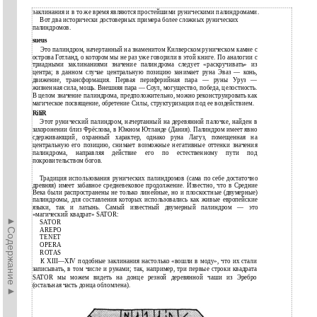
заклинания и в то же время являются простейшими руническими палиндромами.
Вот два исторически достоверных примера более сложных рунических
палиндромов.
sueus
Это палиндром, начертанный на знаменитом Килверском руническом камне с
острова Готланд, о котором мы не раз уже говорили в этой книге. По аналогии с
триадными заклинаниями значение палиндрома следует «раскручивать» из
центра; в данном случае центральную позицию занимает руна Эваз — конь,
движение, трансформация. Первая периферийная пара — руны Уруз —
жизненная сила, мощь. Внешняя пара — Соул, могущество, победа, целостность.
В целом значение палиндрома, предположительно, можно реконструировать как
магическое посвящение, обретение Силы, структуризация под ее воздействием.
RiliR
Этот рунический палиндром, начертанный на деревянной палочке, найден в
захоронении близ Фрёслова, в Южном Ютланде (Дания). Палиндром имеет явно
сдерживающий, охранный характер, однако руна Лагуз, помещенная на
центральную его позицию, снимает возможные негативные оттенки значения
палиндрома, направляя действие его по естественному пути под
покровительством богов.
Традиция использования рунических палиндромов (сама по себе достаточно
древняя) имеет забавное средневековое продолжение. Известно, что в Средние
Века были распространены не только линейные, но и плоскостные (двумерные)
палиндромы, для составления которых использовались как живые европейские
языки, так и латынь. Самый известный двумерный палиндром — это
«магический квадрат» SATOR:
►Содержание►
SATOR
AREPO
TENET
OPERA
ROTAS
К XIII—XIV подобные заклинания настолько «вошли в моду», что их стали
записывать, в том числе и рунами; так, например, три первые строки квадрата
SATOR мы можем видеть на донце резной деревянной чаши из Эребро
(остальная часть донца обломлена).