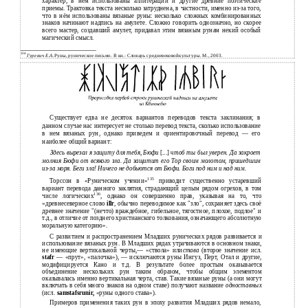
характер, в нём использованы аллитерации и другие древние поэтические
приемы. Трактовка текста несколько затруднена, в частности, именно из-за того,
что в нём использованы вязаные руны: несколько сложных комбинированных
знаков начинают надпись на амулете. Сложно говорить однозначно, но скорее
всего мастер, создавший амулет, придавал этим вязаным рунам некий особый
магический смысл.
134
Гуревич Е.А.
Руны, руническое письмо. В кн.: Словарь средневековойкультуры. М., 2003.
Существует едва не десяток вариантов переводов текста заклинания; в
данном случае нас интересует не столько перевод текста, сколько использование
в нем вязаных рун, однако приведем и ориентировочный перевод — его
наиболее общий вариант:
Здесь вырезал я защиту для тебя, Бюфи
[...]
чтоб ты был уверен. Да закроет
молния Бюфи от всякого зла. Да защитит его Тор своим молотом, пришедшим
из-за моря. Беги зла! Ничего не добьются от Бюфи. Боги под ним и над ним.
135
Торссон в «Руническом учении»
приводит существенно устаревший
вариант перевода данного заклятия, страдающий целым рядом огрехов, в том
136
числе логических
, однако он совершенно прав, указывая на то, что
«древнесеверное слово
illr
, обычно переводимое как "зло", сохраняет здесь своё
древнее значение "(нечто) враждебное, гибельное, тягостное, плохое, подлое" и
т.д., в отличие от позднего христианского толкования, означающего абсолютную
моральную категорию».
С развитием и распространением Младших рунических рядов развивается и
использование вязаных рун. В Младших рядах утрачиваются в основном знаки,
не имеющие вертикальной черты,— «ствола» или
става
(второе значение исл.
stafr
— «прут», «палочка»), — исключаются руны Ингуз, Перт, Отал и другие,
модифицируется Кано и т.д. В результате более простым оказывается
объединение нескольких рун таким образом, чтобы общим элементом
оказывалась именно вертикальная черта, став. Такие вязаные руны (а они могут
включать в себя много знаков на одном ставе) получают название
одноставных
(исл.
samstafsrunir,
«руны одного става»).
Примеров применения таких рун в эпоху развития Младших рядов немало,