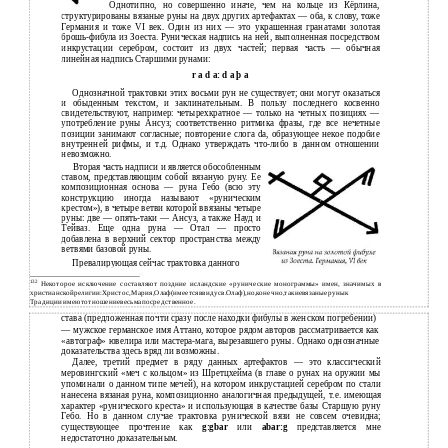
Однотипно, но совершенно иначе, чем на кольце из Кёрлина,
структурированы вязаные руны на двух других артефактах — оба, к слову, тоже
Германия и тоже VI век. Один из них — это украшенная гранатами золотая
брошь-фибула из Зоеста. Руническая надпись на ней, выполненная посредством
инкрустации серебром, состоит из двух частей; первая часть — обычная
линейная надпись Старшими рунами:
r a d a: d a þ а
Однозначной трактовки этих восьми рун не существует; они могут оказаться
и обыденным текстом, и заклинательным. В пользу последнего косвенно
свидетельствуют, например: четырехкратное — только на четных позициях —
употребление руны Ансуз; соответственно ритмика фразы, где все нечетные
позиции занимают согласные; повторение слога da, образующее некое подобие
внутренней рифмы, и т.д. Однако утверждать что-либо в данном отношении
невозможно.
Вторая часть надписи и является обособленным
ставом, представляющим собой вязаную руну. Ее
композиционная основа — руна Гебо (всю эту
конструкцию иногда называют «руническим
крестом»), в четыре ветви которой ввязаны четыре
руны: две — опять-таки — Ансуз, а также Науд и
Тейваз. Еще одна руна — Отал — просто
добавлена в верхний сектор пространства между
ветвями базовой руны.
Превалирующая сейчас трактовка данного
132
Некоторое исключение составляют поздние исландские «рунические монограммы» имен, значимых в
христианскойрелигии:Христос,Мария,Олаф(имеетсяввидусв.Олаф),но,конечно,такиевязаныерунык
Традиции имеютотношениевесьмапосредственное.
става (предложенная почти сразу после находки фибулы в женском погребении)
— мужское германское имя Аттано, которое рядом авторов рассматривается как
«автограф» ювелира или мастера-мага, вырезавшего руны. Однако однозначные
доказательства здесь вряд ли возможны.
Далее, третий предмет в ряду данных артефактов — это классический
меровингский «меч с кольцом» из Шретцхейма (в главе о рунах на оружии мы
упоминали о данном типе мечей), на котором инкрустацией серебром по стали
нанесена вязаная руна, композиционно аналогичная предыдущей, т.е. имеющая
характер «рунического креста» и использующая в качестве базы Старшую руну
Гебо. Но в данном случае трактовка рунической вязи не совсем очевидна;
существующее прочтение как
g:gbar
или
abar:g
представляется мне
недостаточно доказательным.