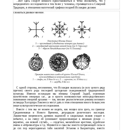
...Вот здесь следует немного приостановиться и четко обозначить, что у
непредвзятого исследователя и тем более у человека, стремящегося к Северной
Традиции, в отношении магической графики поздней Исландии должно
сложиться двоякое мнение.
С одной стороны, несомненно, что Исландия оказалась (в силу целого ряда
причин) своего рода последней цитаделью скандинавской традиционной
культуры. Именно исландцам мы обязаны Старшей Эддой, огромным
количеством северных саг... да и просто возможностью непосредственного
понимания северной архаики — так, вполне реалистические романы великого
исландца Халлдоура Лакснесса могут дать в этом отношении много больше,чем
иные культурологические исследования.
Вместе с тем мы не можем не видеть, как мощно шла здесь, на границе
Средневековья и Нового Времени, деградация рунического наследия.
Лаконичная уверенность древних надписей и сакральных знаков уходит в
небытие, а на смену ей возникают пририсованные к вязаным рунам —
вероятно, «на всякий случай», — сердечки, мальтийские крестики, иудейские
имена и аббревиатуры и т.д. Меняются и смыслы: вместо потрясающей силы и
до сих пор неразгаданных тайн заклятий Эггьюма и Бьоркеторпа, вместо