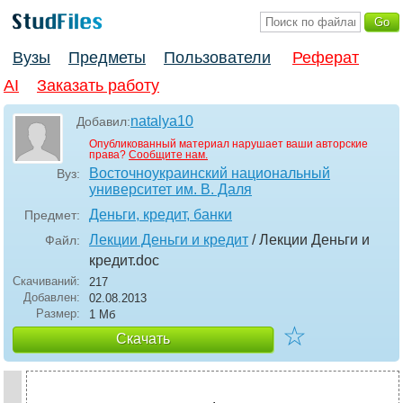
Вузы
Предметы
Пользователи
Реферат
AI
Заказать работу
natalya10
Добавил:
Опубликованный материал нарушает ваши авторские
права?
Сообщите нам.
Восточноукраинский национальный
Вуз:
университет им. В. Даля
Деньги, кредит, банки
Предмет:
Лекции Деньги и кредит
/ Лекции Деньги и
Файл:
кредит
.doc
Скачиваний:
217
Добавлен:
02.08.2013
Размер:
1 Мб
☆
Скачать