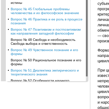
истины
субъе
прогр
•
Вопрос № 45 Глобальные проблемы
человечества и их философское значение
крите
•
Вопрос № 46 Практика и ее роль в процессе
лична
познания
лична
•
Вопрос № 47 Позитивизм и постпозитивизм
обмен
как направления западной философии
— сво
Вопрос № 48 Свобода и необходимость.
произ
Свобода выбора и ответственность
•
Вопрос № 49 Чувственное познание и его
Форма
формы
напра
Вопрос № 50 Рациональное познание и его
цивил
формы
При ц
•
Вопрос № 51 Диалектика эмпирического и
теоретического знания
извес
Вопрос № 52 Особенности научного
непре
познания, его структура, формы и методы
челов
•
Структура и уровни научного познания
цивил
вопро
и нар
общно