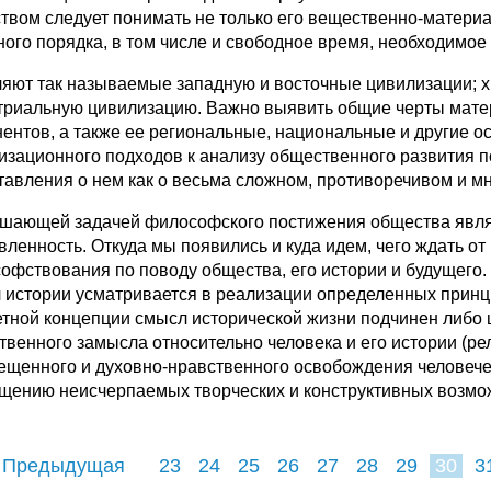
ством следует понимать не только его вещественно-материа
ного порядка, в том числе и свободное время, необходимое
яют так называемые западную и восточные цивилизации; х
триальную цивилизацию. Важно выявить общие черты матер
нентов, а также ее региональные, национальные и другие 
изационного подходов к анализу общественного развития п
тавления о нем как о весьма сложном, противоречивом и м
шающей задачей философского постижения общества являе
вленность. Откуда мы появились и куда идем, чего ждать о
офствования по поводу общества, его истории и будущего
 истории усматривается в реализации определенных принци
етной концепции смысл исторической жизни подчинен либо 
твенного замысла относительно человека и его истории (ре
ещенного и духовно-нравственного освобождения человече
щению неисчерпаемых творческих и конструктивных возмож
 Предыдущая
23
24
25
26
27
28
29
30
3
38
39
40
4