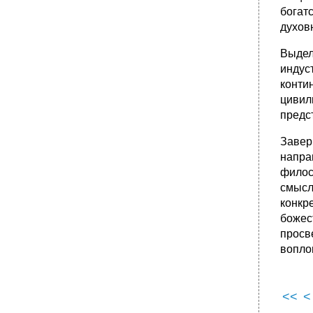
богат
духов
Выдел
индус
конти
цивил
предс
Завер
напра
филос
смысл
конкр
божес
просв
вопло
<<
<