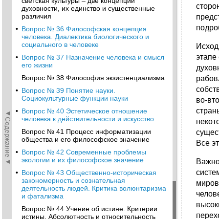
светская культуры – две концепции
сторо
духовности, их единство и существенные
различия
предс
подро
•
Вопрос № 36 Философская концепция
человека. Диалектика биологического и
социального в человеке
Исход
этапе
•
Вопрос № 37 Назначение человека и смысл
его жизни
духов
Вопрос № 38 Философия экзистенциализма
рабов
собст
•
Вопрос № 39 Понятие науки.
Социокультурные функции науки
во-вт
стран
•
Вопрос № 40 Эстетическое отношение
◄Содержание◄
человека к действительности и искусство
некот
Вопрос № 41 Процесс информатизации
сущес
общества и его философское значение
Все э
•
Вопрос № 42 Современные проблемы
экологии и их философское значение
Важно
систе
•
Вопрос № 43 Общественно-историческая
закономерность и сознательная
миров
деятельность людей. Критика волюнтаризма
челов
и фатализма
высок
Вопрос № 44 Учение об истине. Критерии
перех
истины. Абсолютность и относительность