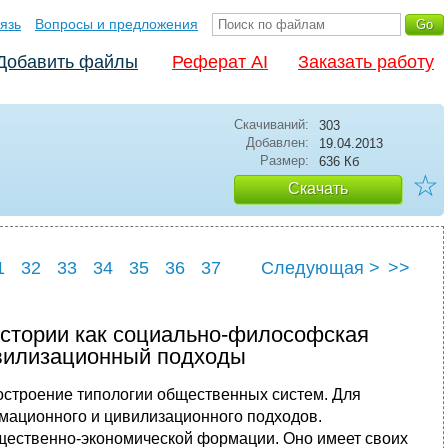
язь
Вопросы и предложения
Добавить файлы
Реферат AI
Заказать работу
Скачиваний:
303
Добавлен:
19.04.2013
Размер:
636 Кб
☆
Скачать
1
32
33
34
35
36
37
Следующая >
>>
1
42
стории как социально-философская
вилизационный подходы
строение типологии общественных систем. Для
рмационного и цивилизационного подходов.
бщественно-экономической формации. Оно имеет своих