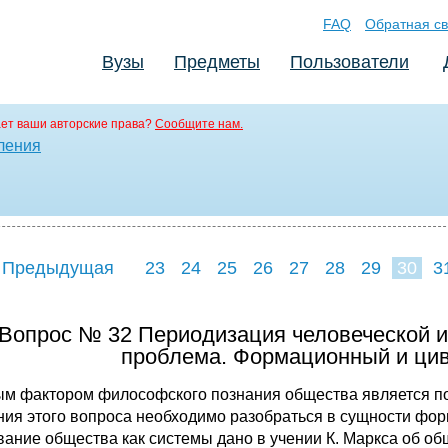
FAQ
Обратная св
Вузы
Предметы
Пользователи
ет ваши авторские права?
Сообщите нам.
ления
 Предыдущая
23
24
25
26
27
28
29
30
3
38
39
40
4
Вопрос № 32 Периодизация человеческой и
проблема. Формационный и ци
м фактором философского познания общества является по
ния этого вопроса необходимо разобраться в сущности фо
вание общества как системы дано в учении К. Маркса об о