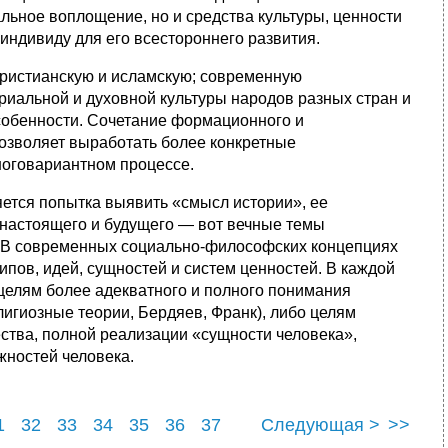
льное воплощение, но и средства культуры, ценности
 индивиду для его всестороннего развития.
ристианскую и исламскую; современную
иальной и духовной культуры народов разных стран и
особенности. Сочетание формационного и
озволяет выработать более конкретные
ноговариантном процессе.
тся попытка выявить «смысл истории», ее
т настоящего и будущего — вот вечные темы
. В современных социально-философских концепциях
пов, идей, сущностей и систем ценностей. В каждой
целям более адекватного и полного понимания
лигиозные теории, Бердяев, Франк), либо целям
ства, полной реализации «сущности человека»,
ностей человека.
1
32
33
34
35
36
37
Следующая >
>>
1
42