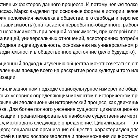
ктивных факторов данного процесса. И потому нельзя толко
есса». Маркс выделил три основные формы в истории челов
рия положения человека в обществе, его свободы и перспе
я зависимость (она касается первобытно-общинного, рабов
я независимость при вещной зависимости, при которой вп
а вещей, универсальных отношений, всесторонних потребно
бодная индивидуальность, основанная на универсальном р
водительности в общественное достояние (дело будущего).
ционный подход к изучению общества может сочетаться с
вленным прежде всего на раскрытие роли культуры того ил
изации.
ивилизационном подходе социокультурное измерение общес
тных условиях определяющим моментом в историческом про
рывный эволюционный исторический процесс, как движение
ека. Для более полного уяснения сущности цивилизационно
изации, проанализировать ее наиболее существенные черт
су, можно дать следующее определение. Цивилизация — э
одов; социальная организация общества, характеризующая
стей в целях воспроизводства и приумножения личностно-