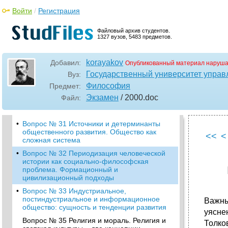
диалектики
Войти
/
Регистрация
•
Вопрос № 27 Диалектический принцип
перехода количественных изменений в
Файловый архив студентов.
качественные
1327 вузов, 5483 предметов.
•
Вопрос № 28 Принцип диалектического
отрицания
korayakov
Добавил:
Опубликованный материал наруша
•
Вопрос № 29 Основные категория
Государственный университет управ
Вуз:
диалектики и их роль в познании
Философия
Предмет:
•
Вопрос № 30 Понятие культуры, ее
сущность, динамика, исторический характер
Экзамен
/ 2000
.doc
Файл:
Генезис Культуры
•
Вопрос № 31 Источники и детерминанты
общественного развития. Общество как
<<
<
сложная система
•
Вопрос № 32 Периодизация человеческой
истории как социально-философская
проблема. Формационный и
цивилизационный подходы
•
Вопрос № 33 Индустриальное,
постиндустриальное и информационное
Важны
общество: сущность и тенденции развития
уясне
Вопрос № 35 Религия и мораль. Религия и
Толко