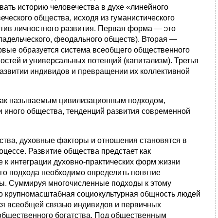
вать историю человечества в духе «линейного
еческого общества, исходя из гуманистического
ктив личностного развития. Первая форма — это
ладельческого, феодального обществ). Вторая —
ервые образуется система всеобщего общественного
стей и универсальных потенций (капитализм). Третья
азвитии индивидов и превращении их коллективной
 так называемым цивилизационным подходом,
и иного общества, тенденций развития современной
тва, духовные факторы и отношения становятся в
цессе. Развитие общества предстает как
 к интеграции духовно-практических форм жизни
го подхода необходимо определить понятие
ы. Суммируя многочисленные подходы к этому
то крупномасштабная социокультурная общность людей
ся всеобщей связью индивидов и первичных
общественного богатства. Под общественным