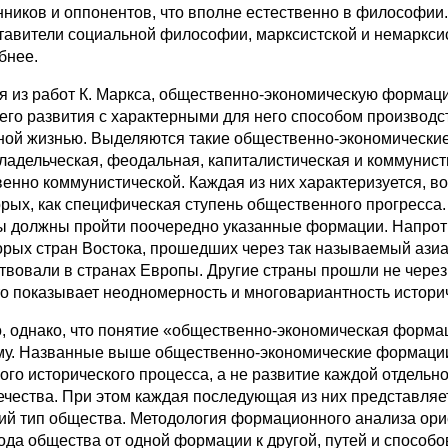
нников и оппонентов, что вполне естественно в философии.
тавители социальной философии, марксистской и немарксис
бнее.
я из работ К. Маркса, общественно-экономическую формац
 его развития с характерными для него способом производс
ной жизнью. Выделяются такие общественно-экономически
ладельческая, феодальная, капиталистическая и коммунист
венно коммунистической. Каждая из них характеризуется, в
орых, как специфическая ступень общественного прогресса. 
ы должны пройти поочередно указанные формации. Напротив
орых стран Востока, прошедших через так называемый азиат
твовали в странах Европы. Другие страны прошли не через 
то показывает неодномерность и многовариантность историч
, однако, что понятие «общественно-экономическая форма
му. Названные выше общественно-экономические формации
ого исторического процесса, а не развитие каждой отдельн
ечества. При этом каждая последующая из них представляет
ий тип общества. Методология формационного анализа ори
ода общества от одной формации к другой, путей и способо