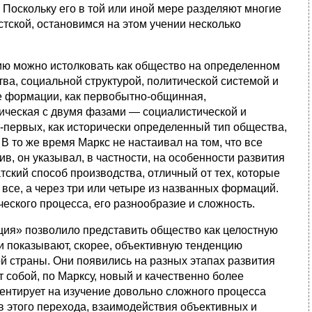
 Поскольку его в той или иной мере разделяют многие
тской, остановимся на этом учении несколько
ию можно истолковать как общество на определенном
тва, социальной структурой, политической системой и
е формации, как первобытно-общинная,
ическая с двумя фазами — социалистической и
о-первых, как исторически определенный тип общества,
В то же время Маркс не настаивал на том, что все
, он указывал, в частности, на особенности развития
ский способ производства, отличный от тех, которые
все, а через три или четыре из названных формаций.
еского процесса, его разнообразие и сложность.
ция» позволило представить общество как целостную
 показывают, скорее, объективную тенденцию
ой страны. Они появились на разных этапах развития
 собой, по Марксу, новый и качественно более
ентирует на изучение довольно сложного процесса
в этого перехода, взаимодействия объективных и