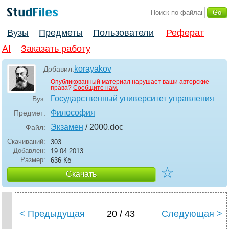
Вузы
Предметы
Пользователи
Реферат
AI
Заказать работу
korayakov
Добавил:
Опубликованный материал нарушает ваши авторские
права?
Сообщите нам.
Государственный университет управления
Вуз:
Философия
Предмет:
Экзамен
/ 2000
.doc
Файл:
Скачиваний:
303
Добавлен:
19.04.2013
Размер:
636 Кб
☆
Скачать
< Предыдущая
20 / 43
Следующая >