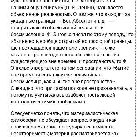
чувственного восприятия, т. е. «отображается
нашими ощущениями» (В. И. Ленин), называется
объективной реальностью. О том же, что выходит за
указанные границы — Бог, Абсолют и т. д., —
говорить как об объективной реальности
бессмысленно. Ф. Энгельс писал по этому поводу, что
«бытие есть вообще открытый вопрос с той границы,
где прекращается наше поле зрения». Что же
касается трансцендентного абсолютного бытия,
существующего вне времени и пространства, то Ф.
Энгельс отвергал его на том основании, что «бытие
вне времени есть такая же величайшая
бессмыслица, как и бытие вне пространства».
Очевидно, что при таком подходе не признавалась, а
потому не учитывалась озабоченность людей
«онтологическими» проблемами.
Следует четко понять, что материалистическая
философия не обсуждает вопрос, откуда и как
произошла материя, постулируя ее вечность,
несотворимость; материя рассматривается как