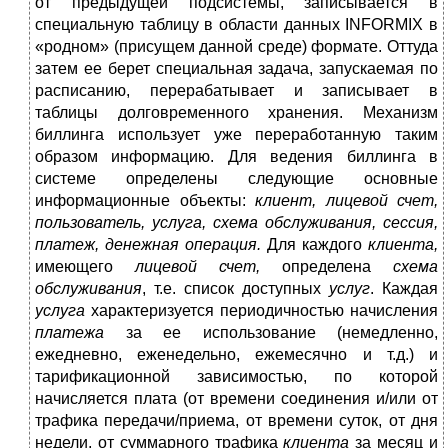
от предыдущей подсистемы, записывается в
специальную таблицу в области данных INFORMIX в
«родном» (присущем данной среде) формате. Оттуда
затем ее берет специальная задача, запускаемая по
расписанию, перерабатывает и записывает в
таблицы долговременного хранения. Механизм
биллинга использует уже переработанную таким
образом информацию. Для ведения биллинга в
системе определены следующие основные
информационные объекты:
клиент, лицевой счет,
пользователь, услуга, схема обслуживания, сессия,
платеж, денежная операция.
Для каждого
клиента,
имеющего
лицевой счет,
определена
схема
обслуживания
, т.е. список доступных
услуг
. Каждая
услуга
характеризуется периодичностью начисления
платежа
за ее использование (немедленно,
ежедневно, еженедельно, ежемесячно и т.д.) и
тарификационной зависимостью, по которой
начисляется плата (от времени соединения и/или от
трафика передачи/приема, от времени суток, от дня
недели, от суммарного трафика
клиента
за месяц и