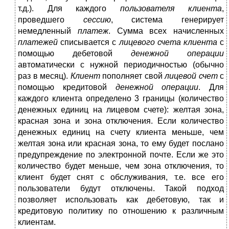
т.д.). Для каждого
пользователя клиента
,
проведшего
сессию
, система генерирует
немедленный
платеж
. Сумма всех начисленных
платежей
списывается с
лицевого счета
клиента
с
помощью дебетовой
денежной операции
автоматически с нужной периодичностью (обычно
раз в месяц).
Клиент
пополняет свой
лицевой счет
с
помощью кредитовой
денежной операции
. Для
каждого клиента определено 3 границы (количество
денежных единиц на лицевом счете): желтая зона,
красная зона и зона отключения. Если количество
денежных единиц на счету клиента меньше, чем
желтая зона или красная зона, то ему будет послано
предупреждение по электронной почте. Если же это
количество будет меньше, чем зона отключения, то
клиент будет снят с обслуживания, т.е. все его
пользователи будут отключены. Такой подход
позволяет использовать как дебетовую, так и
кредитовую политику по отношению к различным
клиентам.