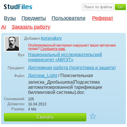
Вузы
Предметы
Пользователи
Реферат
AI
Заказать работу
korayakov
Добавил:
Опубликованный материал нарушает ваши авторские
права?
Сообщите нам.
Национальный исследовательский
Вуз:
университет «МИЭТ»
Дипломная работа (подготовка и защита)
Предмет:
Диплом_Light
/ Пояснительная
Файл:
записка_Дробышева(Подсистема
автоматизированной тарификации
биллинговой системы)
.doc
Скачиваний:
105
Добавлен:
16.04.2013
Размер:
4 Мб
☆
Скачать