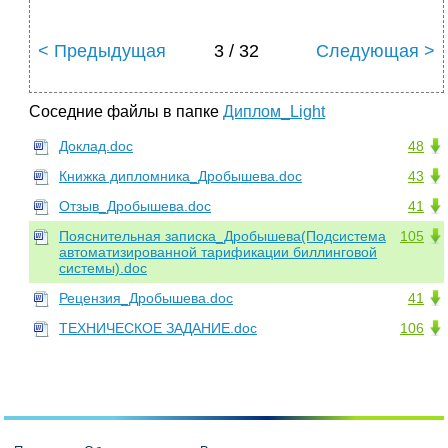
< Предыдущая
3 / 32
Следующая >
Соседние файлы в папке
Диплом_Light
Доклад.doc
48
Книжка дипломника_Дробышева.doc
43
Отзыв_Дробышева.doc
41
Пояснительная записка_Дробышева(Подсистема
105
автоматизированной тарификации биллинговой
системы).doc
Рецензия_Дробышева.doc
41
ТЕХНИЧЕСКОЕ ЗАДАНИЕ.doc
106