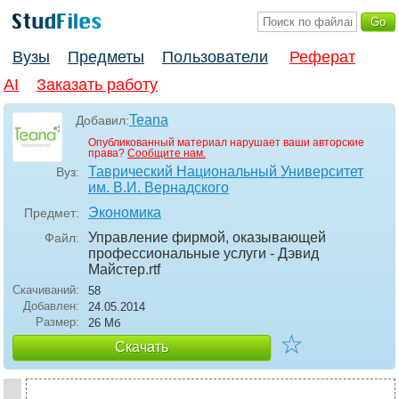
Вузы
Предметы
Пользователи
Реферат
AI
Заказать работу
Teana
Добавил:
Опубликованный материал нарушает ваши авторские
права?
Сообщите нам.
Таврический Национальный Университет
Вуз:
им. В.И. Вернадского
Экономика
Предмет:
Управление фирмой, оказывающей
Файл:
профессиональные услуги - Дэвид
Майстер
.rtf
Скачиваний:
58
Добавлен:
24.05.2014
Размер:
26 Мб
☆
Скачать