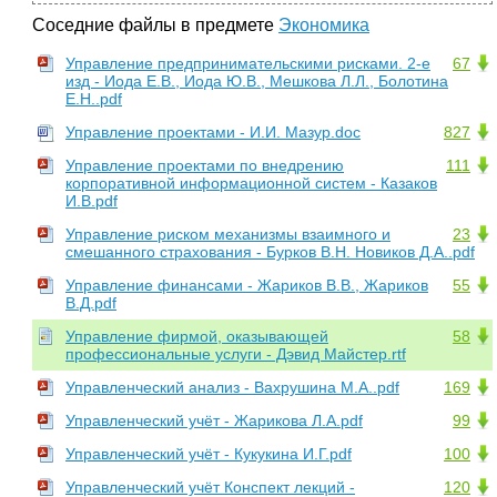
Соседние файлы в предмете
Экономика
Управление предпринимательскими рисками. 2-е
67
изд - Иода Е.В., Иода Ю.В., Мешкова Л.Л., Болотина
Е.Н..pdf
Управление проектами - И.И. Мазур.doc
827
Управление проектами по внедрению
111
корпоративной информационной систем - Казаков
И.В.pdf
Управление риском механизмы взаимного и
23
смешанного страхования - Бурков В.Н. Новиков Д.А..pdf
Управление финансами - Жариков В.В., Жариков
55
В.Д.pdf
Управление фирмой, оказывающей
58
профессиональные услуги - Дэвид Майстер.rtf
Управленческий анализ - Вахрушина М.А..pdf
169
Управленческий учёт - Жарикова Л.А.pdf
99
Управленческий учёт - Кукукина И.Г.pdf
100
Управленческий учёт Конспект лекций -
120