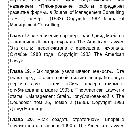
названием «Планирование работы определяет
развитие фирмы» в Journal of Management Consulting
том. 1, номер 1 (1982). Copyright 1982 Journal of
Management Consulting
Глава 17.
«О значении партнерства». Дэвид Майстер
– постоянный автор журнала The American Lawyer.
Эта статья перепечатана с разрешения журнала.
Октябрь 1983 года. Copyright 1983 The American
Lawyer
Глава 19.
«Как лидеры увеличивают ценность». Эта
глава представляет собой сильно переработанную
версию двух статей: «Сила лидера фирмы»,
опубликована в марте 1993 в The American Lawyer и
статьи «Management Strain», опубликованной в The
Counselor, том 26, номер 2 (1986). Copyright 1993
Дэвид Майстер
Глава 20.
«Как создать стратегию?». Впервые
опубликована в апреле 1990 в The American Lawyer.