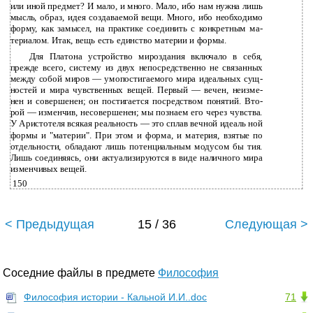
или иной предмет? И мало, и много. Мало, ибо нам нужна лишь
мысль, образ, идея создаваемой вещи. Много, ибо необходимо
форму, как замысел, на практике соединить с конкретным ма­
териалом. Итак, вещь есть единство материи и формы.
Для Платона устройство мироздания включало в себя,
прежде всего, систему из двух непосредственно не связанных
между собой миров — умопостигаемого мира идеальных сущ­
ностей и мира чувственных вещей. Первый — вечен, неизме­
нен и совершенен; он постигается посредством понятий. Вто­
рой — изменчив, несовершенен; мы познаем его через чувства.
У Аристотеля всякая реальность — это сплав вечной идеаль­ ной
формы и "материи". При этом и форма, и материя, взятые по
отдельности, обладают лишь потенциальным модусом бы­ тия.
Лишь соединяясь, они актуализируются в виде наличного мира
изменчивых вещей.
150
< Предыдущая
15 / 36
Следующая >
Соседние файлы в предмете
Философия
Философия истории - Кальной И.И..doc
71