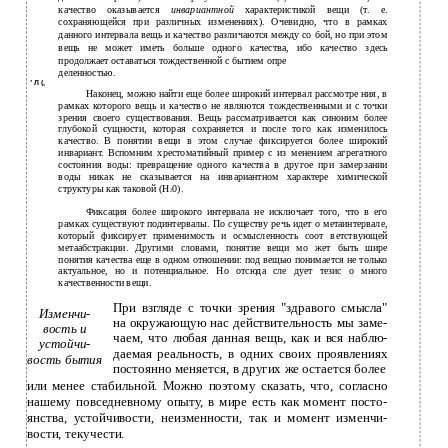
качество оказывается
инвариантной
характеристикой вещи (т. е.
сохраняющейся при различных изменениях). Очевидно, что в рамках
данного интервала вещь и качество различаются между со­ бой, но при этом
вещь не может иметь больше одного качества, ибо качество здесь
продолжает оставаться тождественной с бытием опре­
деленностью.
'
Л (,
Наконец, можно найти еще более широкий интервал рассмотре­ ния, в
рамках которого вещь и качество не являются тождественными и с точки
зрения своего существования. Вещь рассматривается как синоним более
глубокой сущности, которая сохраняется и после того как изменилось
качество. В понятии вещи в этом случае фиксируется более широкий
инвариант. Вспомним хрестоматийный пример с из­ менением агрегатного
состояния воды: превращение одного качества в другое при замерзании
воды никак не сказывается на инвариантном характере химической
структуры как таковой (Н
0).
2
Фиксация более широкого интервала не исключает того, что в его
рамках существуют подинтервалы. По существу речь идет о метаинтервале,
который фиксирует применимость и осмысленность соот­ ветствующей
метаабстракции. Другими словами, понятие вещи мо­ жет быть шире
понятия качества еще в одном отношении: под вещью понимается не только
актуальное, но и потенциальное. Но отсюда сле­ дует тезис о много
качественности вещи.
При взгляде с точки зрения "здравого смысла"
Изменчи­
на окружающую нас действительность мы заме­
вость и
чаем, что любая данная вещь, как и вся наблю­
устойчи­
даемая реальность, в одних своих проявлениях
вость бытия
постоянно меняется, в других же остается более
или менее стабильной. Можно поэтому сказать, что, согласно
нашему повседневному опыту, в мире есть как момент посто­
янства, устойчивости, неизменности, так и момент изменчи­
вости, текучести.