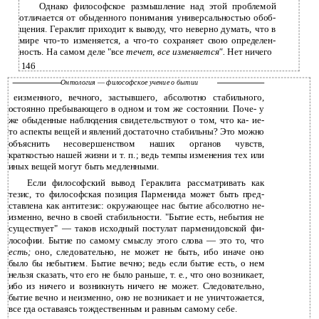
Однако философское размышление над этой проблемой
отличается от обыденного понимания универсальностью обоб­
щения. Гераклит приходит к выводу, что неверно думать, что в
мире что-то изменяется, а что-то сохраняет свою определен­
ность. На самом деле "все
течет, все изменяется".
Нет ничего
146
Онтология
—
философское учение о бытии
еизменного, вечного, застывшего, абсолютно стабильного,
остоянно пребывающего в одном и том же состоянии. Поче- у
же обыденные наблюдения свидетельствуют о том, что ка- ие-
то аспекты вещей и явлений достаточно стабильны? Это можно
объяснить несовершенством наших органов чувств,
краткостью нашей жизни и т. п.; ведь темпы изменения тех или
иных вещей могут быть медленными.
Если философский вывод Гераклита рассматривать как
тезис, то философская позиция Парменида может быть пред­
ставлена как антитезис: окружающее нас бытие абсолютно не­
изменно, вечно в своей стабильности. "Бытие есть, небытия не
существует" — таков исходный постулат парменидовской фи­
лософии. Бытие по самому смыслу этого слова — это то, что
есть;
оно, следовательно, не может не быть, ибо иначе оно
было бы небытием. Бытие вечно; ведь если бытие есть, о нем
нельзя сказать, что его не было раньше, т. е., что оно возникает,
ибо из ничего и возникнуть ничего не может. Следовательно,
бытие вечно и неизменно, оно не возникает и не уничтожается,
все­ гда оставаясь тождественным и равным самому себе.