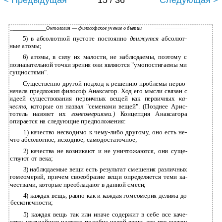
< Предыдущая
15 / 36
Следующая >
_
Онтология
—
философское учение о бытии
5)
в абсолютной пустоте постоянно
движутся
абсолют­
ные атомы;
6)
атомы, в силу их малости, не наблюдаемы, поэтому с
познавательной точки зрения они являются "умопостигаемы­ ми
сущностями".
Существенно другой подход к решению проблемы перво­
начала предложил философ Анаксагор. Ход его мысли связан с
идеей существования первичных вещей как первичных
ка­
честв,
которые он назвал "семенами вещей". (Позднее Арис­
тотель назовет их
гомеомериями.)
Концепция Анаксагора
опирается на следующие предположения:
1)
качество несводимо к
чему-либо другому, оно есть не­
что абсолютное, исходное, самодостаточное;
2)
качества не возникают и не уничтожаются, они суще­
ствуют от века;
3)
наблюдаемые вещи есть результат смешения различных
гомеомерий, причем своеобразие вещи определяется теми ка­
чествами, которые преобладают в данной смеси;
4)
каждая вещь, равно как и каждая гомеомерия делима до
бесконечности;
5)
каждая вещь так или иначе содержит в себе все каче­