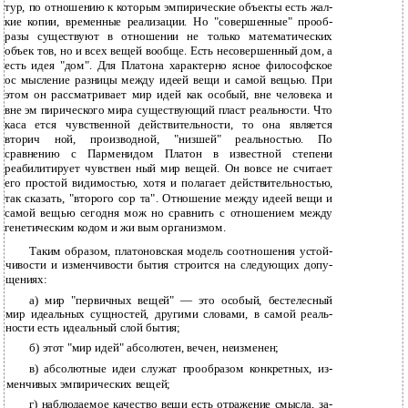
тур, по отношению к которым эмпирические объекты есть жал­
кие копии, временные реализации. Но "совершенные" прооб­
разы существуют в отношении не только математических
объек­ тов, но и всех вещей вообще. Есть несовершенный дом, а
есть идея "дом". Для Платона характерно ясное философское
ос­ мысление разницы между идеей вещи и самой вещью. При
этом он рассматривает мир идей как особый, вне человека и
вне эм­ пирического мира существующий пласт реальности. Что
каса­ ется чувственной действительности, то она является
вторич­ ной, производной, "низшей" реальностью. По
сравнению с Парменидом Платон в известной степени
реабилитирует чувствен­ ный мир вещей. Он вовсе не считает
его простой видимостью, хотя и полагает действительностью,
так сказать, "второго сор­ та". Отношение между идеей вещи и
самой вещью сегодня мож­ но сравнить с отношением между
генетическим кодом и жи­ вым организмом.
Таким образом, платоновская модель соотношения устой­
чивости и изменчивости бытия строится на следующих допу­
щениях:
а) мир "первичных вещей" — это особый, бестелесный
мир идеальных сущностей, другими словами, в самой реаль­
ности есть идеальный слой бытия;
б) этот "мир идей" абсолютен, вечен, неизменен;
в) абсолютные идеи служат прообразом конкретных, из­
менчивых эмпирических вещей;
г) наблюдаемое качество вещи есть отражение смысла, за­