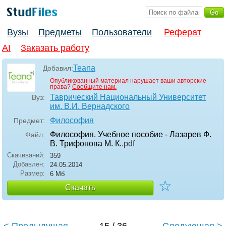
Вузы
Предметы
Пользователи
Реферат
AI
Заказать работу
Teana
Добавил:
Опубликованный материал нарушает ваши авторские
права?
Сообщите нам.
Таврический Национальный Университет
Вуз:
им. В.И. Вернадского
Философия
Предмет:
Философия. Учебное пособие - Лазарев Ф.
Файл:
В. Трифонова М. К.
.pdf
Скачиваний:
359
Добавлен:
24.05.2014
Размер:
6 Мб
☆
Скачать