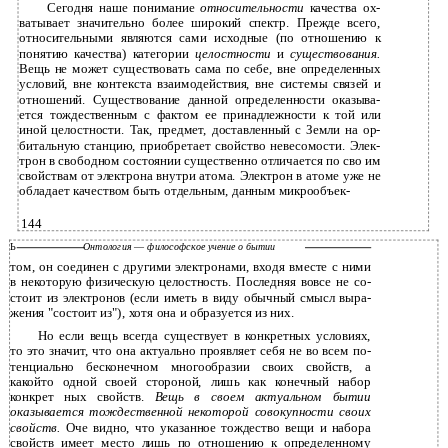
Сегодня наше понимание
относительности
качества ох­
ватывает значительно более широкий спектр. Прежде всего,
относительными являются сами исходные (по отношению к
понятию качества) категории
целостности
и
существования.
Вещь не может существовать сама по себе, вне определенных
условий, вне контекста взаимодействия, вне системы связей и
отношений. Существование данной определенности оказыва­
ется тождественным с фактом ее принадлежности к той или
иной целостности. Так, предмет, доставленный с Земли на ор­
битальную станцию, приобретает свойство невесомости. Элек­
трон в свободном состоянии существенно отличается по сво­ им
свойствам от электрона внутри атома. Электрон в атоме уже не
обладает качеством быть отдельным, данным микрообъек-
144
Ь
Онтология
—
философское учение о бытии
том, он соединен с другими электронами, входя вместе с ними
в некоторую физическую целостность. Последняя вовсе не со­
стоит из электронов (если иметь в виду обычный смысл выра­
жения "состоит из"), хотя она и образуется из них.
Но если вещь всегда существует в конкретных условиях,
то это значит, что она актуально проявляет себя не во всем по­
тенциально бесконечном многообразии своих свойств, а
какойто одной своей стороной, лишь как конечный набор
конкрет­ ных свойств.
Вещь в своем актуальном бытии
оказывается тождественной некоторой совокупности своих
свойств.
Оче­ видно, что указанное тождество вещи и набора
свойств имеет место лишь по отношению к определенному