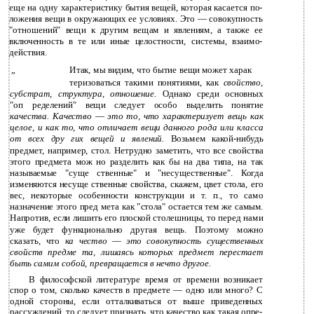
еще на одну характеристику бытия вещей, которая касается по­
ложения вещи в окружающих ее условиях. Это — совокупность
"отношений" вещи к другим вещам и явлениям, а также ее
включенность в те или иные целостности, системы, взаимо­
действия.
„
Итак, мы видим, что бытие вещи может харак­
теризоваться такими понятиями, как
свойство,
субстрат, структура, отношение.
Однако среди основных
"оп­ ределений" вещи следует особо выделить понятие
качества. Качество
—
это то, что характеризует вещь как
целое, и как то, что отличает вещи данного рода или класса
от всех дру­ гих вещей и явлений.
Возьмем какой-нибудь
предмет, например, стол. Нетрудно заметить, что все свойства
этого предмета мож­ но разделить как бы на два типа, на так
называемые "суще­ ственные" и "несущественные". Когда
изменяются несуще­ ственные свойства, скажем, цвет стола, его
вес, некоторые особенности конструкции и т. п., то само
назначение этого пред­ мета как "стола" остается тем же самым.
Напротив, если лишить его плоской столешницы, то перед нами
уже будет функционально другая вещь. Поэтому можно
сказать, что
ка­ чество
—
это совокупность существенных
свойств предме­ та, лишаясь которых предмет перестает
быть самим собой, превращается в нечто другое.
В философской литературе время от времени возникает
спор о том, сколько качеств в предмете — одно или много? С
одной стороны, если отталкиваться от выше приведенных
рассуждений, то следует признать, что качество как такая опре­