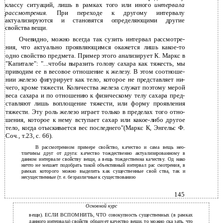
классу ситуаций, лишь в рамках того или иного
интервала
рассмотрения.
При переходе к другому интервалу
актуализируются и становятся определяющими другие
свойства вещи.
Очевидно, можно всегда так сузить интервал рассмотре­
ния, что актуально проявляющимся окажется лишь какое-то
одно свойство предмета. Пример этого анализирует К. Маркс в
"Капитале": "...чтобы выразить голову сахара как тяжесть, мы
приводим ее в весовое отношение к железу. В этом соотноше­
нии железо фигурирует как тело, которое не представляет ни­
чего, кроме тяжести. Количества железа служат поэтому мерой
веса сахара и по отношению к физическому телу сахара пред­
ставляют лишь воплощение тяжести, или форму проявления
тяжести. Эту роль железо играет только в пределах того отно­
шения, которое к нему вступает сахар или какое-либо другое
тело, когда отыскивается вес последнего"(Маркс К, Энгельс Ф.
Соч., т.23, с. 66).
В рассмотренном примере свойство, качество и сама вещь нео­
тличимы друг от друга: качество тождественно актуализированному в
данном интервале свойству вещи, а вещь тождественна качеству. Од­ нако
ничто не мешает подобрать такой объективный интервал рас­ смотрения, в
рамках которого можно выделить как существенные свой­ ства, так и
несущественные (т. е. безразличные к существованию
145
Основной курс
вещи). ЕСЛИ ВСПОМНИТЬ, ЧТО совокупность существенных (в рамках
данного интервала) свойств образует качество вещи, то можно ска­ зать, что