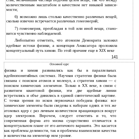
ства; мельчайшая частица подобна целой вещи, так что между
количественным масштабом и качеством нет никакой зависи­
мости;
6)
возможно лишь столько качественно различных вещей,
сколько извечно встречается различных гомеомерий;
7)
гомеомерия, преобладая в той или иной вещи, стано­
вится чувственно наблюдаемой.
Любопытно отметить, что атомизм Демокрита заложил
идейные истоки физики, а концепция Анаксагора проложила
концептуальный путь химии. По этой причине еще в XIX веке
141
Основной курс
физика и химия развивались как бы в параллельных
идейнопонятийных системах. Научная стратегия физики была
связана с поиском атомов и молекул, а стратегия химии — с
поиском химических
элементов.
Только в XX веке, в связи с
развитием квантовой физики, эти две идейные линии
встретились и объе­ динились в единой синтетической картине.
С точки зрения по­ исков первоначал победила физика: все
химические элементы были сведены к наборам одних и тех же
атомных ядер с раз­ личным количеством вращающихся вокруг
ядер электронов. Впрочем, следует отметить и то, что
современная форма ато­ мизма существенно отличается в
концептуальном плане от его античного варианта. Это касается
как проблемы делимости, так и проблемы взаимосвязи качества
и количества на элементар­ ном уровне.