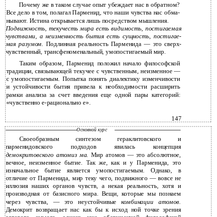
Почему же в таком случае опыт убеждает нас в обратном?
Все дело в том, полагал Парменид, что наши чувства нас обма­
нывают. Истина открывается лишь посредством мышления.
Подвижность, текучесть мира есть видимость, постигаемая
чувствами, а неизменность бытия есть сущность, постигае­
мая разумом.
Подлинная реальность Парменида — это сверх­
чувственный, трансфеноменальный, умопостигаемый мир.
Таким образом, Парменид положил начало философской
традиции, связывающей текучее с чувственным, неизменное —
с умопостигаемым. Попытка понять диалектику изменчивости
и устойчивости бытия привела к необходимости расширить
рамки анализа за счет введения еще одной пары категорий:
«чувственно е-рационально е».
147
Основной курс
Своеобразным синтезом гераклитовского и
парменидовского подходов явилась концепция
демокритовского атомиз­ ма.
Мир атомов — это абсолютное,
вечное, неизменное бытие. Так же, как и у Парменида, это
изначальное бытие является умопостигаемым. Однако, в
отличие от Парменида, мир теку­ чего, подвижного — вовсе не
иллюзия наших органов чувств, а некая реальность, хотя и
производная от базисного мира. Вещи, которые мы познаем
через чувства, — это неустойчивые
комбинации атомов.
Демокрит возвращает нас как бы к исход­ ной точке зрения