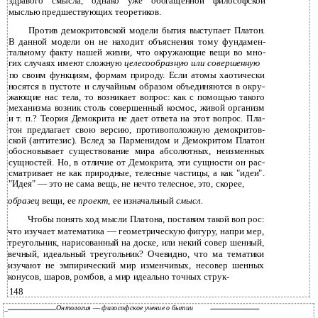
здравого смысла, однако уже обогащенной философской
мыслью предшествующих теоретиков.
Против демокритовской модели бытия выступает Платон.
В данной модели он не находит объяснения тому фундамен­
тальному факту нашей жизни, что окружающие вещи во мно­
гих случаях имеют сложную
целесообразную или совершенную
по своим функциям, формам природу. Если атомы хаотически
носятся в пустоте и случайным образом объединяются в окру­
жающие нас тела, то возникает вопрос: как с помощью такого
механизма возник столь совершенный космос, живой организм
и т. п.? Теория Демокрита не дает ответа на этот вопрос. Пла­
тон предлагает свою версию, противоположную демокритов­
ской (антитезис). Вслед за Парменидом и Демокритом Платон
обосновывает существование мира абсолютных, неизменных
сущностей. Но, в отличие от Демокрита, эти сущности он рас­
сматривает не как природные, телесные частицы, а как "идеи".
"Идея" — это не сама вещь, не нечто телесное, это, скорее,
образец
вещи, ее
проект,
ее изначальный
смысл.
Чтобы понять ход мысли Платона, поставим такой воп­ рос:
что изучает математика — геометрическую фигуру, напри­ мер,
треугольник, нарисованный на доске, или некий совер­ шенный,
вечный, идеальный треугольник? Очевидно, что ма­ тематики
изучают не эмпирический мир изменчивых, несовер­ шенных
конусов, шаров, ромбов, а мир идеально точных струк-
148
_
Онтология
—
философское учение о бытии