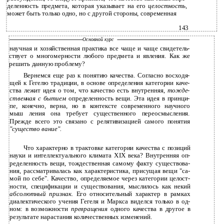
деленность предмета, которая указывает на его
целостность,
может быть только одно, но с другой стороны, современная
143
Основной курс
научная и хозяйственная практика все чаще и чаще свидетель­
ствует о многомерности любого предмета и явления. Как же
решить данную проблему?
Вернемся еще раз к понятию качества. Согласно восходя­
щей к Гегелю традиции, в основе определения категории каче­
ства лежит идея о том, что качество есть внутренняя,
тожде­
ственная с бытием
определенность вещи. Эта идея в принци­
пе, конечно, верна, но в контексте современного научного
мыш­ ления она требует существенного переосмысления.
Прежде всего это связано с релятивизацией самого понятия
"существо­ вание".
Что характерно в трактовке категории качества с позиций
науки и интеллектуального климата XIX века? Внутренняя оп­
ределенность вещи, тождественная самому факту существова­
ния, рассматривалась как характеристика, присущая вещи "са­
мой по себе". Качество, определяемое через категории целост­
ности, спецификации и существования, мыслилось как некий
абсолютный признак.
Его относительный характер в рамках
диалектического учения Гегеля и Маркса виделся только в од­
ном: в возможности
превращения
одного качества в другое в
результате нарастания количественных изменений.