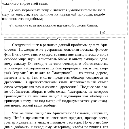
ложенного в идее этой вещи;
д) мир первичных вещей является умопостигаемым не в
силу их малости, а по причине их идеальной природы; подоб­
ное познается подобным;
е) познание есть постижение идеальной основы бытия.
149
Основной курс —
—
Следующий шаг в развитие данной проблемы делает Ари­
стотель. Последнего не устраивала основная посылка филосо­
фии Платона—тезис о существовании вне эмпирического мира
особого мира идей. Аристотель ближе к опыту, эмпирии, здра­
вому смыслу. Он исходит из того очевидного обстоятельства,
что каждая наблюдаемая вещь (как природная, так и рукотвор­
ная) "сделана" из какого-то "материала" — из глины, дерева,
металла и т. д. Так, многие предметы обихода создаются из
древесины. В древнегреческом языке первоначальный смысл
слова материя как раз и означал "древесина". Позднее это сло­
во обобщается, вбирая в себя смысл "материала, из которого
производится та или иная вещь". Следующий шаг обобщения
приводит к тому, что под материей подразумевается уже исход­
ное начало всякой вещи вообще.
Что же такое "вещь" по Аристотелю? Возьмем, например,
вазу. Чтобы произвести на свет этот предмет, прежде всего,
гончар нуждается в мягком глиняном растворе. Но что необхо­
димо добавить к исходному материалу, чтобы получился тот