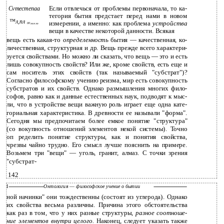
Если отвлечься от проблемы первоначала, то ка­
Cvmecmenaa
тегория бытия предстает перед нами в новом
™л,пл
,,,,,
измерении, а именно: как проблема
устройства
00
вещи в качестве некоторой данности. Всякая
вещь есть какая-то
определенность
бытия — качественная, ко­
личественная, структурная и др. Вещь прежде всего характери­
зуется свойствами. Но можно ли сказать, что вещь — это и есть
лишь совокупность свойств? Или же, кроме свойств, есть еще и
сам носитель этих свойств (так называемый "субстрат")?
Согласно философскому учению реизма, мир есть совокупность
субстратов и их свойств. Однако размышления многих фило­
софов, равно как и данные естественных наук, подводят к мыс­
ли, что в устройстве вещи важную роль играет еще одна кате­
гориальная характеристика. В древности ее называли "форма".
Сегодня мы предпочитаем более емкое понятие "структура"
(со­ вокупность отношений элементов некой системы). Точно
оп­ ределить понятие структуры, как и понятия свойства,
чрезвы­ чайно трудно. Его смысл лучше пояснить на примере.
Возьмем три "вещи" — уголь, гранит, алмаз. С точки зрения
"субстрат-
142
I
Онтология
—
философское учение о бытии
ной начинки" они тождественны (состоят из углерода). Однако
их свойства весьма различны. Причина этого обстоятельства
как раз в том, что у них разные структуры,
разное соотноше­
ние элементов внутри целого.
Наконец, следует указать также