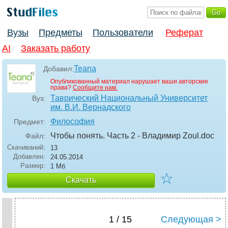
Вузы
Предметы
Пользователи
Реферат
AI
Заказать работу
Teana
Добавил:
Опубликованный материал нарушает ваши авторские
права?
Сообщите нам.
Таврический Национальный Университет
Вуз:
им. В.И. Вернадского
Философия
Предмет:
Чтобы понять. Часть 2 - Владимир Zoul
.doc
Файл:
Скачиваний:
13
Добавлен:
24.05.2014
Размер:
1 Мб
☆
Скачать
1 / 15
Следующая >