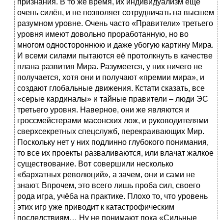
признания. В то же время, их индивидуализм ещё
очень силён, и не позволяет сотрудничать на высшем
разумном уровне. Очень часто «Правители» третьего
уровня имеют довольно проработанную, но во
многом одностороннюю и даже убогую картину Мира.
И всеми силами пытаются её протолкнуть в качестве
плана развития Мира. Разумеется, у них ничего не
получается, хотя они и получают «премии мира», и
создают глобальные движения. Кстати сказать, все
«серые кардиналы» и тайные правители – люди ЭС
третьего уровня. Наверное, они же являются и
гроссмейстерами масонских лож, и руководителями
сверхсекретных спецслужб, перекраивающих Мир.
Поскольку нет у них подлинно глубокого понимания,
то все их проекты разваливаются, или влачат жалкое
существование. Вот совершили несколько
«бархатных революций», а зачем, они и сами не
знают. Впрочем, это всего лишь проба сил, своего
рода игра, учёба на практике. Плохо то, что уровень
этих игр уже приводит к катастрофическим
последствиям… Ну не понимают пока «Сильные