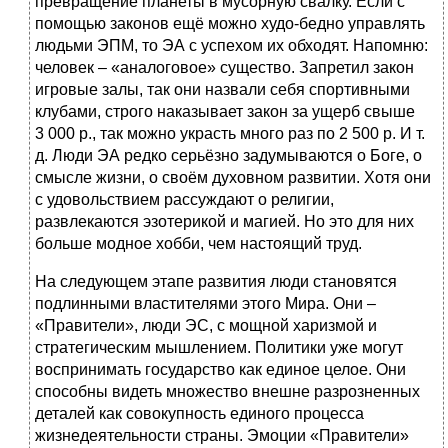
превращение планеты в мусорную свалку. Если с
помощью законов ещё можно худо-бедно управлять
людьми ЭПМ, то ЭА с успехом их обходят. Напомню:
человек – «аналоговое» существо. Запретил закон
игровые залы, так они назвали себя спортивными
клубами, строго наказывает закон за ущерб свыше
3 000 р., так можно украсть много раз по 2 500 р. И т.
д. Люди ЭА редко серьёзно задумываются о Боге, о
смысле жизни, о своём духовном развитии. Хотя они
с удовольствием рассуждают о религии,
развлекаются эзотерикой и магией. Но это для них
больше модное хобби, чем настоящий труд.
На следующем этапе развития люди становятся
подлинными властителями этого Мира. Они –
«Правители», люди ЭС, с мощной харизмой и
стратегическим мышлением. Политики уже могут
воспринимать государство как единое целое. Они
способны видеть множество внешне разрозненных
деталей как совокупность единого процесса
жизнедеятельности страны. Эмоции «Правители»