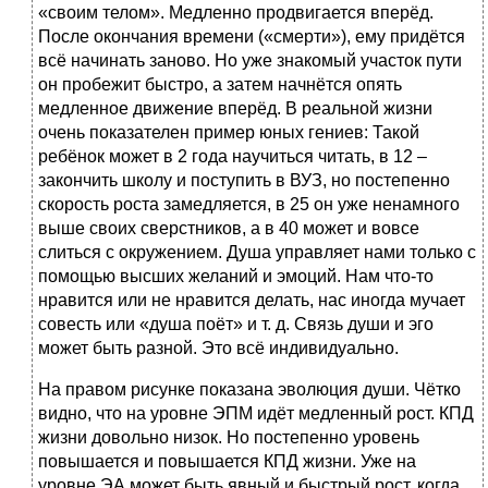
«своим телом». Медленно продвигается вперёд.
После окончания времени («смерти»), ему придётся
всё начинать заново. Но уже знакомый участок пути
он пробежит быстро, а затем начнётся опять
медленное движение вперёд. В реальной жизни
очень показателен пример юных гениев: Такой
ребёнок может в 2 года научиться читать, в 12 –
закончить школу и поступить в ВУЗ, но постепенно
скорость роста замедляется, в 25 он уже ненамного
выше своих сверстников, а в 40 может и вовсе
слиться с окружением. Душа управляет нами только с
помощью высших желаний и эмоций. Нам что-то
нравится или не нравится делать, нас иногда мучает
совесть или «душа поёт» и т. д. Связь души и эго
может быть разной. Это всё индивидуально.
На правом рисунке показана эволюция души. Чётко
видно, что на уровне ЭПМ идёт медленный рост. КПД
жизни довольно низок. Но постепенно уровень
повышается и повышается КПД жизни. Уже на
уровне ЭА может быть явный и быстрый рост, когда