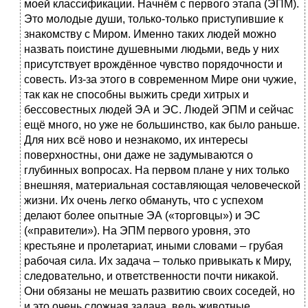
моей классификации. Начнём с первого этапа (ЭПМ).
Это молодые души, только-только приступившие к
знакомству с Миром. Именно таких людей можно
назвать поистине душевными людьми, ведь у них
присутствует врождённое чувство порядочности и
совесть. Из-за этого в современном Мире они чужие,
так как не способны выжить среди хитрых и
бессовестных людей ЭА и ЭС. Людей ЭПМ и сейчас
ещё много, но уже не большинство, как было раньше.
Для них всё ново и незнакомо, их интересы
поверхностны, они даже не задумываются о
глубинных вопросах. На первом плане у них только
внешняя, материальная составляющая человеческой
жизни. Их очень легко обмануть, что с успехом
делают более опытные ЭА («торговцы») и ЭС
(«правители»). На ЭПМ первого уровня, это
крестьяне и пролетариат, иными словами – грубая
рабочая сила. Их задача – только привыкать к Миру,
следовательно, и ответственности почти никакой.
Они обязаны не мешать развитию своих соседей, но
и это очень сложная задача, ведь животные