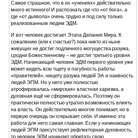
Самое страшное, что в их «учениях» действительно
много истинного! И распознать где что «от бога», а
где «от дьявола» очень трудно и под силу только
реализованным людям ЭДМ.
И вот человек достигает Этапа Делания Мира. К
сожалению (или к счастью?) пока никто из ныне
живущих не достиг подлинного могущества разума,
сродни Божественному – не достиг третьего уровня
ЭДМ. Начинающий человек ЭДМ первого уровня уже
может видеть всю тщету и пагубность работы
«правителей», нищету разума людей ЭА и наивность
людей ЭПМ. Но у него уже полностью
атрофировалась «мирская» властная харизма, а
духовная ещё не сформировалась. Поэтому он
практически полностью утратил возможность влиять
на власть. Он действительно многое понимает, но в
первую очередь он открывает себя. И именно эта
работа для него самая главная. Если у начинающих
людей ЭПМ присутствует рефлекторная духовность,
то человек ЭДМ начинает обретать свою