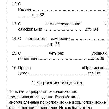
О
Разуме………………………………………………….
….….…стр. 32
О самоисследовании и
самокопании…………………………….стр. 34
О четвёртом измерении……………………….
……….….….…...стр. 35
О четырёх уровнях
понимания…………………………………...стр. 36
Проект «Правильное
Дело»………………………………………стр. 38
1. Строение общества.
Попытки «оцифровать» человечество
предпринимались давно. Разработаны
многочисленные психологические и социологические
классификации индивидов. Но как быть, когда