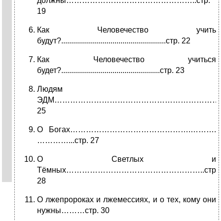
должны…………………………………………..стр.
19
Как Человечество учить
будут?.....................................................стр. 22
Как Человечество учиться
будет?..................................................стр. 23
Людям
ЭДМ……………………………………………………….с
25
О Богах……………………………………….……….
…………...стр. 27
О Светлых и
Тёмных……………………………………………..стр.
28
О лжепророках и лжемессиях, и о тех, кому они
нужны………стр. 30