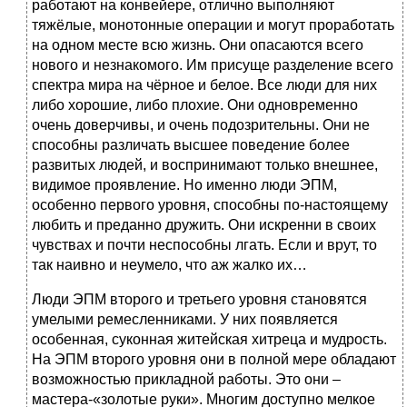
работают на конвейере, отлично выполняют
тяжёлые, монотонные операции и могут проработать
на одном месте всю жизнь. Они опасаются всего
нового и незнакомого. Им присуще разделение всего
спектра мира на чёрное и белое. Все люди для них
либо хорошие, либо плохие. Они одновременно
очень доверчивы, и очень подозрительны. Они не
способны различать высшее поведение более
развитых людей, и воспринимают только внешнее,
видимое проявление. Но именно люди ЭПМ,
особенно первого уровня, способны по-настоящему
любить и преданно дружить. Они искренни в своих
чувствах и почти неспособны лгать. Если и врут, то
так наивно и неумело, что аж жалко их…
Люди ЭПМ второго и третьего уровня становятся
умелыми ремесленниками. У них появляется
особенная, суконная житейская хитреца и мудрость.
На ЭПМ второго уровня они в полной мере обладают
возможностью прикладной работы. Это они –
мастера-«золотые руки». Многим доступно мелкое