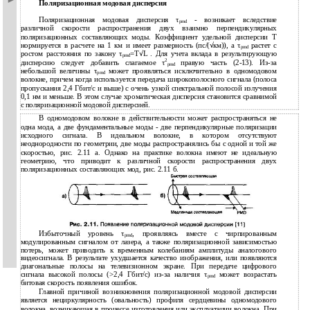
Поляризационная модовая дисперсия
Поляризационная модовая дисперсия τ
- возникает вследствие
pmd
различной скорости распространения двух взаимно перпендикулярных
поляризационных составляющих моды. Коэффициент удельной дисперсии Т
нормируется в расчете на 1 км и имеет размерность (пс/(√км)), а τ
растет с
pmd
ростом расстояния по закону τ
=T√L . Для учета вклада в результирующую
pmd
2
дисперсию следует добавить слагаемое τ
правую часть (2-13). Из-за
pmd
небольшой величины τ
может проявляться исключительно в одномодовом
pmd
волокне, причем когда используется передача широкополосного сигнала (полоса
пропускания 2,4 Гбит/с и выше) с очень узкой спектральной полосой излучения
0,1 нм и меньше. В этом случае хроматическая дисперсия становится сравнимой
с поляризационной модовой дисперсией.
В одномодовом волокне в действительности может распространяться не
одна мода, а две фундаментальные моды - две перпендикулярные поляризации
исходного сигнала. В идеальном волокне, в котором отсутствуют
неоднородности по геометрии, две моды распространялись бы с одной и той же
скоростью, рис. 2.11 а. Однако на практике волокна имеют не идеальную
геометрию, что приводит к различной скорости распространения двух
поляризационных составляющих мод, рис. 2.11 б.
Избыточный уровень τ
, проявляясь вместе с чирпированным
pmd
модулированным сигналом от лазера, а также поляризационной зависимостью
потерь, может приводить к временным колебаниям амплитуды аналогового
видеосигнала. В результате ухудшается качество изображения, или появляются
диагональные полосы на телевизионном экране. При передаче цифрового
сигнала высокой полосы (>2,4 Гбит/с) из-за наличия τ
может возрастать
pmd
битовая скорость появления ошибок.
Главной причиной возникновения поляризационной модовой дисперсии
является нециркулярность (овальность) профиля сердцевины одномодового
волокна, возникающая в процессе изготовления или эксплуатации волокна. При