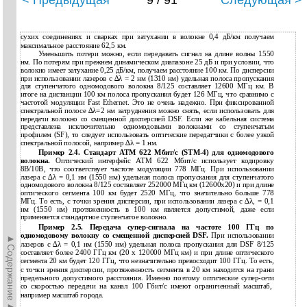
< Предыдущая
9 / 91
Следующая >
сухих соединениях и сварках при затухании в волокне 0,4 дБ/км получаем
максимальное расстояние 62,5 км.
Уменьшить потери можно, если передавать сигнал на длине волны 1550
нм. По потерям при прежнем динамическом диапазоне 25 дБ и при условии, что
волокно имеет затухание 0,25 дБ/км, получаем расстояние 100 км. По дисперсии
при использовании лазеров с ∆λ = 2 нм (1310 нм) удельная полоса пропускания
для ступенчатого одномодового волокна 8/125 составляет 12600 МГц км. В
итоге на дистанции 100 км полоса пропускания будет 126 МГц, что сравнимо с
частотой модуляции Fast Ethernet. Это не очень надежно. При фиксированной
спектральной полосе ∆λ=2 нм затруднения можно снять, если использовать для
передачи волокно со смещенной дисперсией DSF. Если же кабельная система
представлена исключительно одномодовыми волокнами со ступенчатым
профилем (SF), то следует использовать оптические передатчики с более узкой
спектральной полосой, например ∆λ = 1 нм.
Пример 2.4. Стандарт АТМ 622 Мбит/с (STM-4) для одномодового
волокна.
Оптический интерфейс АТМ 622 Мбит/с использует кодировку
8В/10В, что соответствует частоте модуляции 778 МГц. При использовании
лазера с ∆λ = 0,1 нм (1550 нм) удельная полоса пропускания для ступенчатого
одномодового волокна 8/125 составляет 252000 МГц км (12600х20) и при длине
оптического сегмента 100 км будет 2520 МГц, что значительно больше 778
МГц. То есть, с точки зрения дисперсии, при использовании лазера с ∆λ, = 0,1
нм (1550 нм) протяженность в 100 км является допустимой, даже если
применяется стандартное ступенчатое волокно.
Пример 2.5. Передача супер-сигнала на частоте 100 ГГц по
одномодовому волокну со смещенной дисперсией DSF.
При использовании
►Содержание►
лазеров с ∆λ = 0,1 нм (1550 нм) удельная полоса пропускания для DSF 8/125
составляет более 2400 ГГц км (20 х 120000 МГц км) и при длине оптического
сегмента 20 км будет 120 ГГц, что незначительно превосходит 100 ГГц. То есть,
с точки зрения дисперсии, протяженность сегмента в 20 км находится на грани
предельного допустимого расстояния. Именно поэтому оптические
супер-сети
со скоростью передачи на канал 100 Гбит/с имеют ограниченный масштаб,
например масштаб города.