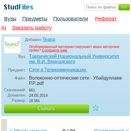
Вузы
Предметы
Пользователи
Реферат
AI
Заказать работу
Teana
Добавил:
Опубликованный материал нарушает ваши авторские
права?
Сообщите нам.
Таврический Национальный Университет
Вуз:
им. В.И. Вернадского
Сети и Телекоммуникации
Предмет:
Волоконно-оптические сети - Убайдуллаев
Файл:
Р.Р.
.pdf
Скачиваний:
661
Добавлен:
24.05.2014
Размер:
18 Мб
☆
Скачать