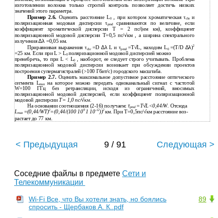
изготовлении волокна только строгий контроль позволяет достичь низких
значений этого параметра.
Пример 2.6.
Оценить расстояние L
, при котором хроматическая τ
и
0
chr
поляризационная модовая дисперсии τ
сравниваются по величине, если
pmd
коэффициент хроматической дисперсии T = 2 пс/(нм км), коэффициент
поляризационной модовой дисперсии Т=0,5 пс/√км , а ширина спектрального
излучения
∆λ
=0,05 нм.
2
Приравнивая выражения τ
=D
∆λ
L и τ
=T
√
L, находим L
=(T/D
∆λ
)
chr
pmd
0
=25 км. Если при L > L
поляризационной модовой дисперсией можно
0
пренебречь, то при L < L
,
наоборот, ее следует строго учитывать. Проблема
0
поляризационной модовой дисперсии возникает при обсуждении проектов
построения супермагистралей (>100 Гбит/с) городского масштаба.
Пример 2.7.
Оценить максимальное допустимое расстояние оптического
сегмента L
на которое можно передать одноканальный сигнал с частотой
max
W=100 ГГц без ретрансляции, исходя из ограничений, вносимых
поляризационной модовой дисперсией, если коэффициент поляризационной
модовой дисперсии
Т= 1,0 пс/
√
км
.
На основании соотношения (2-16) получаем:
τ
=T
√
L<0,44/W
. Отсюда
pmd
2
9
-12
2
L
=(0,44/WT)
=(0,44/(100 10
1
10
))
км. При Т=0,5пс/
√
км расстояние воз-
max
растает до 77 км.
< Предыдущая
9 / 91
Следующая >
Соседние файлы в предмете
Сети и
Телекоммуникации
Wi-Fi Все, что Вы хотели знать, но боялись
89
спросить - Щербаков А. К..pdf