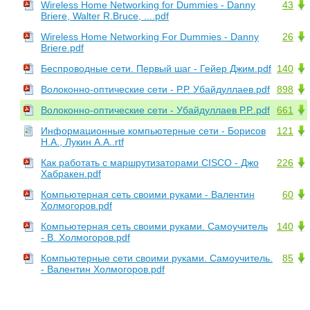
Wireless Home Networking for Dummies - Danny
43
Briere, Walter R.Bruce, ....pdf
Wireless Home Networking For Dummies - Danny
26
Briere.pdf
Беспроводные сети. Первый шаг - Гейер Джим.pdf
140
Волоконно-оптические сети - Р.Р. Убайдуллаев.pdf
898
Волоконно-оптические сети - Убайдуллаев Р.Р..pdf
661
Информационные компьютерные сети - Борисов
121
Н.А., Лукин А.А..rtf
Как работать с маршрутизаторами CISCO - Джо
226
Хабракен.pdf
Компьютерная сеть своими руками - Валентин
60
Холмогоров.pdf
Компьютерная сеть своими руками. Самоучитель
140
- В. Холмогоров.pdf
Компьютерные сети своими руками. Самоучитель.
85
- Валентин Холмогоров.pdf