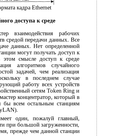
рмата кадра Ethernet
ого доступа к среде
тер взаимодействия рабочих
ств средой передачи данных. Все
даче данных. Нет определенной
станции могут получать доступ к
в этом смысле доступ к среде
зация алгоритмов случайного
остой задачей, чем реализация
оскольку в последнем случае
ирующий работу всех устройств
войственный сетям Token Ring и
мастер концентратор, который в
ял бы всем остальным станциям
nyLAN).
меет один, пожалуй главный,
сети при большой загруженности,
мя, прежде чем данной станции