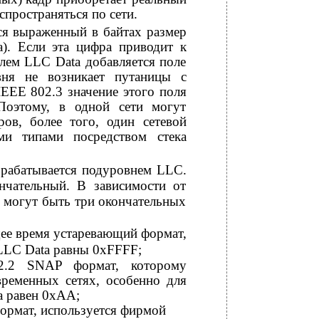
спространяться по сети.
ся выраженный в байтах размер
). Если эта цифра приводит к
олем LLC Data добавляется поле
вня не возникает путаницы с
IEEE 802.3 значение этого поля
оэтому, в одной сети могут
ов, более того, один сетевой
ми типами посредством стека
брабатывается подуровнем LLC.
нчательный. В зависимости от
, могут быть три окончательных
ящее время устаревающий формат,
 LLC Data равны 0xFFFF;
02.2 SNAP формат, которому
временных сетях, особенно для
a равен 0хАА;
формат, используется фирмой