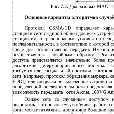
Рис. 7.2. Два базовых MAC фо
Основные варианты алгоритмов случайн
Протокол CSMA/CD определяет харак
станций в сети с единой общей для всех устрой
станции имеют равноправные условия по пере
последовательности, в соответствии с которой 
среде для осуществления передачи. Именно 
осуществляется случайным образом. Реали
доступа представляется значительно более пр
алгоритмов детерминированного доступа. П
требуется или специальный протокол, контрол
сети (например, протокол обращения маркера, с
FDDI), или специальное выделенное устройство-
определенной последовательности предоставл
возможность передавать (сети Arcnet, 100VG A
Однако сеть со случайным доступом и
недостаток - это не совсем устойчивая работа 
когда может
достаточно большое вре
ПРОХОДИТЬ