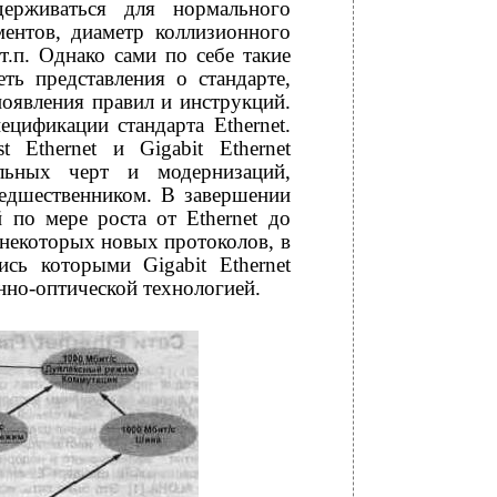
держиваться для нормального
ментов, диаметр коллизионного
т.п. Однако сами по себе такие
ть представления о стандарте,
появления правил и инструкций.
цификации стандарта Ethernet.
 Ethernet и Gigabit Ethernet
ельных черт и модернизаций,
редшественником. В завершении
 по мере роста от Ethernet до
и некоторых новых протоколов, в
сь которыми Gigabit Ethernet
нно-оптической технологией.