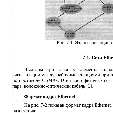
Рис. 7.1. Этапы эволюции с
7.1. Сети Ethe
Выделим три главных элемента станда
сигнализации между рабочими станциями при 
по протоколу CSMA/CD и набор физических сре
пара, волоконно-оптический кабель [З].
Формат кадра Ethernet
На рис. 7-2 показан формат кадра Etherne
назначения: