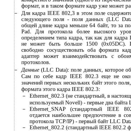
формат, и в таком формате кадр уже может ра
Для кадра IEEE 802,3 в этом поле содержит
−
следующего поля - поля данных (LLC Data
общей длине кадра меньше 64 байт, то за п
Pad. Для протокола более высокого уро
определением типа кадра, так как для кадра 
не может быть больше 1500 (0x05DC). П
свободно сосуществовать оба формата кадр
адаптер может взаимодействовать с обои
протоколов.
Данные
(LLC Data): поле данных, которое о
−
Сам по себе кадр IEEE 802.3 еще не око
значений первых нескольких байт этого поля
формата этого кадра IEEE 802.3:
Ethernet_802.3 (не стандартный, в насто
−
используемый Novell) - первые два байта
Ethernet_SNAP (стандартный IEEE 8
−
отдается наибольшее предпочтение в со
протокола TCP/IP) - первый байт LLC Dat
Ethernet_802.2 (стандартный IEEE 802.2 
−