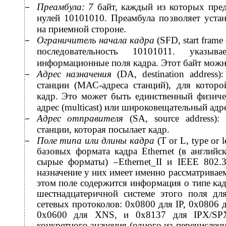
Преамбула: 7
байт, каждый из которых пред
−
нулей 10101010. Преамбула позволяет уста
на приемной стороне.
Ограничитель начала кадра
(SFD, start frame 
−
последовательность 10101011. указыв
информационные поля кадра. Этот байт можно
Адрес назначения
(DA, destination address
−
станции (МАС-адреса станций), для которо
кадр. Это может быть единственный физичес
адрес (multicast) или широковещательный адрес
Адрес отправителя
(SA, source address)
−
станции, которая посылает кадр.
Поле типа или длины кадра
(Т or L, type or
−
базовых формата кадра Ethernet (в английс
сырые форматы) –Ethernet_II и IEEE 802.3
назначение у них имеет именно рассматриваемо
этом поле содержится информация о типе ка
шестнадцатеричной системе этого поля дл
сетевых протоколов: 0х0800 для IP, 0х0806 
0х0600 для XNS, и 0х8137 для IPX/SP
конкретного значения (одного из перечислен