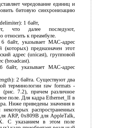
ставляет чередование единиц и
новить битовую синхронизацию
delimiter): 1 байт,
ает, что далее последуют,
 относить к преамбуле.
): 6 байт, указывает МАС-адрес
й (которых) предназначен этот
кий адрес (unicast), групповой
 (broadcast).
: б байт, указывает МАС-адрес
 length): 2 байта. Существуют два
кой терминологии raw formats -
 (рис. 7.2), причем различное
е поле. Для кадра Ethernet_II в
дра. Ниже приведены значения в
я некоторых распространенных
для ARP, 0х809В для AppleTalk,
X. С указанием в этом поле
ных) кадр приобретает реальный