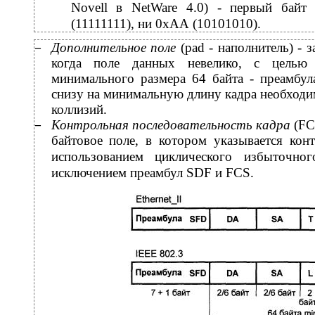
Novell в NetWare 4.0) - первый бай
(11111111), ни 0хАА (10101010).
Дополнительное поле
(pad - наполнитель) - 
−
когда поле данных невелико, с целью
минимального размера 64 байта - преамбул
снизу на минимальную длину кадра необходи
коллизий.
Контрольная последовательность кадра
(FC
−
байтовое поле, в котором указывается кон
использованием циклического избыточно
исключением преамбул SDF и FCS.