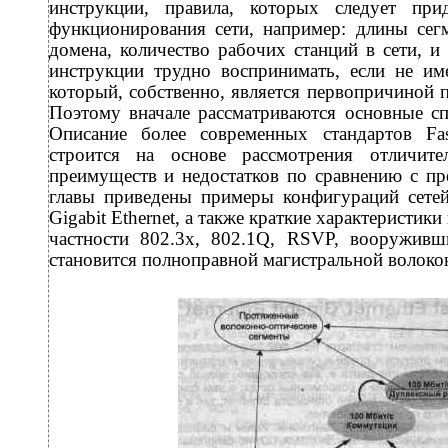
инструкции, правила, которых следует при
функционирования сети, например: длины сег
домена, количество рабочих станций в сети, и 
инструкции трудно воспринимать, если не име
который, собственно, является первопричиной 
Поэтому вначале рассматриваются основные спе
Описание более современных стандартов Fast
строится на основе рассмотрения отличит
преимуществ и недостатков по сравнению с п
главы приведены примеры конфигураций сетей
Gigabit Ethernet, а также краткие характеристик
частности 802.3х, 802.1Q, RSVP, вооруживши
становится полноправной магистральной волоко