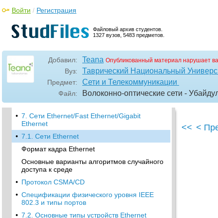
Войти
/
Регистрация
•
6.8. Обзор уровня SMT
Управление соединениями СМТ
Файловый архив студентов.
1327 вузов, 5483 предметов.
Управление кольцом RMT
Управление, основанное на передаче
кадров FВМ
Teana
Добавил:
Опубликованный материал нарушает в
Когда рекомендуется использовать
Таврический Национальный Универси
Вуз:
технологию FDDI
Сети и Телекоммуникации
Предмет:
•
Поставляемое оборудование
Волоконно-оптические сети - Убайдул
Файл:
•
Литература к главе 6
•
7. Сети Ethernet/Fast Ethernet/Gigabit
Ethernet
<<
< Пр
•
7.1. Сети Ethernet
Формат кадра Ethernet
Основные варианты алгоритмов случайного
доступа к среде
•
Протокол CSMA/CD
•
Спецификации физического уровня IEEE
802.3 и типы портов
•
7.2. Основные типы устройств Ethernet