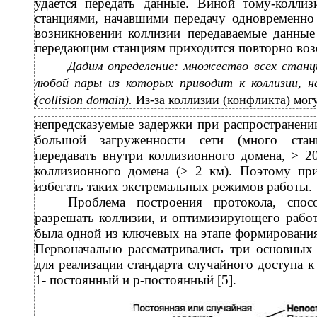
удается передать данные. Виной тому-колли
станциями, начавшими передачу одновременно
возникновении коллизии передаваемые данные
передающим станциям приходится повторно возо
Дадим определение: множество всех станц
любой пары из которых приводит к коллизии, н
(collision domain).
Из-за
коллизии (конфликта) могу
непредсказуемые задержки при распространении
большой загруженности сети (много стан
передавать внутри коллизионного домена, > 2
коллизионного домена (> 2 км). Поэтому при
избегать таких экстремальных режимов работы.
Проблема построения протокола, спос
разрешать коллизии, и оптимизирующего работ
была одной из ключевых на этапе формирования 
Первоначально рассматривались три основных 
для реализации стандарта случайного доступа к 
1- постоянный и р-постоянный [5].