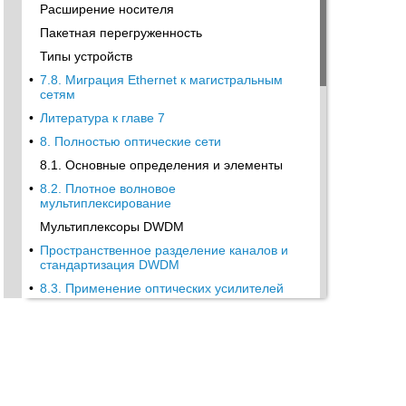
Расширение носителя
Пакетная перегруженность
Типы устройств
•
7.8. Миграция Ethernet к магистральным
сетям
•
Литература к главе 7
•
8. Полностью оптические сети
8.1. Основные определения и элементы
•
8.2. Плотное волновое
мультиплексирование
Мультиплексоры DWDM
•
Пространственное разделение каналов и
стандартизация DWDM
•
8.3. Применение оптических усилителей
EDFA
Технические параметры усилителей EDFA
•
Классификация усилителей EDFA по
способам применения
Расчет числа каскадов линейных
усилителей EDFA