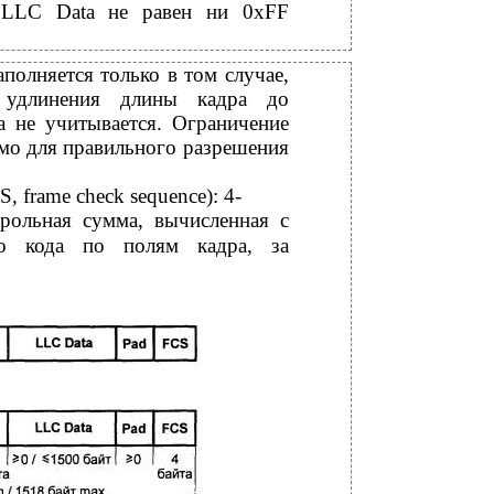
т LLC Data не равен ни 0xFF
заполняется только в том случае,
 удлинения длины кадра до
а не учитывается. Ограничение
мо для правильного разрешения
S, frame check sequence): 4-
трольная сумма, вычисленная с
го кода по полям кадра, за