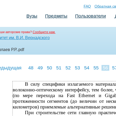
FAQ
Обратная св
Вузы
Предметы
Пользователи
аши авторские права?
Сообщите нам.
тет им. В.И. Вернадского
лаев Р.Р.
.pdf
едыдущая
48
49
50
51
52
53
54
55
56
5
65
66
67
В силу специфики излагаемого материал
волоконно-оптическому интерфейсу, тем более, 
(по мере перехода на Fast Ethernet и Gigab
протяженности сегментов (до величин от неск
километров) приемлемые альтернативные решени
При строительстве сети главную практи