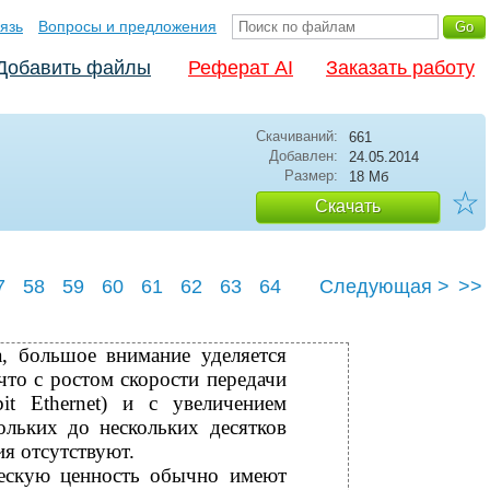
язь
Вопросы и предложения
Добавить файлы
Реферат AI
Заказать работу
Скачиваний:
661
Добавлен:
24.05.2014
Размер:
18 Мб
☆
Скачать
7
58
59
60
61
62
63
64
Следующая >
>>
68
а, большое внимание уделяется
что с ростом скорости передачи
it Ethernet) и с увеличением
ольких до нескольких десятков
я отсутствуют.
ческую ценность обычно имеют