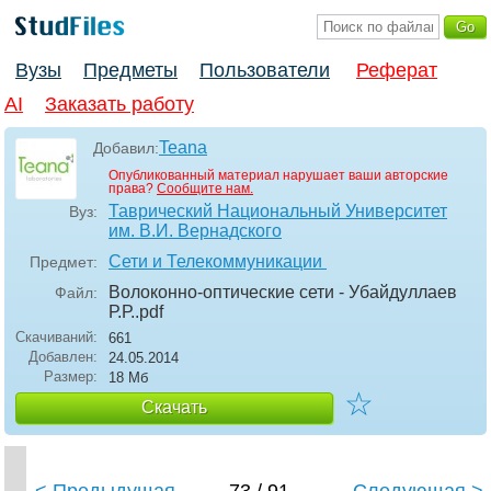
Вузы
Предметы
Пользователи
Реферат
AI
Заказать работу
Teana
Добавил:
Опубликованный материал нарушает ваши авторские
права?
Сообщите нам.
Таврический Национальный Университет
Вуз:
им. В.И. Вернадского
Сети и Телекоммуникации
Предмет:
Волоконно-оптические сети - Убайдуллаев
Файл:
Р.Р.
.pdf
Скачиваний:
661
Добавлен:
24.05.2014
Размер:
18 Мб
☆
Скачать