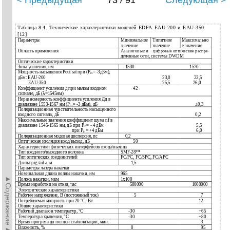
< Предыдущая
73 / 91
Следующая >
Таблица 8.4. Технические характеристики моделей EDFA EAU-200 и EAU-350
[12]
Параметры
Минимальное
Типичное
Максимально
значение
значение
е значение
Область применения
Аналоговые и
цифровые оптические распре-
деленные сети, системы DWDM
Оптические характеристики
Зона усиления, нм
1530
1570
Мощность насыщения Pout sat при (Р
= -3дБм),
in
дБм: EAU-200
23,0
23,5
EAU-350
25,5
26,0
Коэффициент усиления д при малом входном
42
сигнале, дБ (
λ
=1545нм)
Неравномерность коэффициента усиления Дд в
диапазоне 1553-1567 нм (P
=
-3 дБм), дБ
±0,3
in
Поляризационная чувствительность насыщенного
входного сигнала, дБ
0,2
Максимальные значения коэффициент шума nf в
диапазоне 1545-1565 нм, дБ при Р
= - 4 дБм
5,5
in
при Р
= +4 дБм
6,0
in
Поляризационная модовая дисперсия, пс
0,2
Оптическая изоляция вход/выход, дБ
50
Характеристики физических интерфейсов входа/выхода
Тип входного/выходного волокна
SMF-28™
Тип оптических соединителей
FC/PC, FC/SPC, FC/APC
Длина pig-tail-a, м
1,5
Параметры лазера накачки
Номинальная длина волны накачки, нм
965
►Содержание►
Полоса накачки, мкм
1х100
Время наработки на отказ, час
500000
1000000
Электрические характеристики
Рабочее напряжение, В (постоянный ток)
5
7
Потребляемая мощность при 20 °С, Вт
12
Общие характеристики
Рабочий диапазон температур, °С
-30
+65
Температура хранения, °С
-30
+80
Время прогрева до полной стабилизации, мин.
3
Влажность, %
0
95