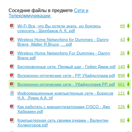
Соседние файлы в предмете
Сети и
Телекоммуникации
Wi-Fi Все, что Вы хотели знать, но боялись
89
спросить - Щербаков А. К..pdf
Wireless Home Networking for Dummies - Danny
43
Briere, Walter R.Bruce, ....pdf
Wireless Home Networking For Dummies - Danny
26
Briere.pdf
Беспроводные сети. Первый шаг - Гейер Джим.pdf
140
Волоконно-оптические сети - Р.Р. Убайдуллаев.pdf
898
Волоконно-оптические сети - Убайдуллаев Р.Р..pdf
661
Информационные компьютерные сети - Борисов
121
Н.А., Лукин А.А..rtf
Как работать с маршрутизаторами CISCO - Джо
226
Хабракен.pdf
Компьютерная сеть своими руками - Валентин
60
Холмогоров.pdf