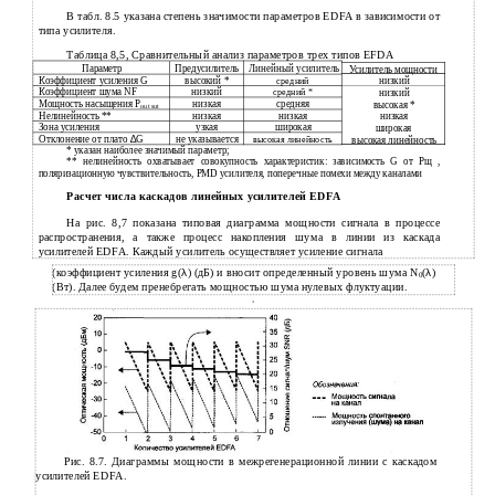
В табл. 8.5 указана степень значимости параметров EDFA в зависимости от
типа усилителя.
Таблица 8,5, Сравнительный анализ параметров трех типов EFDA
Параметр
Предусилитель
Линейный усилитель
Усилитель мощности
Коэффициент усиления G
высокий *
средний
низкий
Коэффициент шума NF
низкий
средний *
низкий
Мощность насыщения Р
низкая
средняя
высокая *
out sut
Нелинейность **
низкая
низкая
низкая
Зона усиления
узкая
широкая
широкая
Отклонение от плато
∆
G
не указывается
высокая линейность
высокая линейность
*
указан наиболее значимый параметр;
**
нелинейность охватывает совокупность характеристик: зависимость G от Рщ ,
поляризационную чувствительность, PMD усилителя, поперечные помехи между каналами
Расчет числа каскадов линейных усилителей EDFA
На рис. 8,7 показана типовая диаграмма мощности сигнала в процессе
распространения, а также процесс накопления шума в линии из каскада
усилителей EDFA. Каждый усилитель осуществляет усиление сигнала
(коэффициент усиления g(
λ
) (дБ) и вносит определенный уровень шума N
(
λ
)
0
(Вт). Далее будем пренебрегать мощностью шума нулевых флуктуации.
Рис. 8.7. Диаграммы мощности в межрегенерационной линии с каскадом
усилителей EDFA.