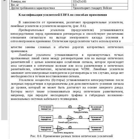
Размеры, мм
115х21х165
Вес, кг
0.3
Другие требования и характеристики
Удовлетворяет стандарту Bellcore
Классификация усилителей EDFA по способам применения
В зависимости от применения, различают предварительные усилители,
линейные усилители и усилители мощности, (рис. 8.6).
Предварительные усилители
(предусилители) устанавливаются
непосредственно перед приемником регенератора и способствуют увеличению
отношения сигнал/шум на выходе электронного каскада усиления в
оптоэлектронном приемнике. Оптические предусилители часто используются в
качестве замены сложных и обычно дорогих когерентных оптических
приемников.
Линейные усилители
устанавливаются в промежуточных точках
протяженных линий связи между регенераторами или на выходе оптических
разветвителей с целью компенсации ослабления сигнала, которое происходит
изза затухания в оптическом волокне или из-за разветвления в оптических
разветвителях, ответвителях, мультиплексорах WDM. Линейные усилители
заменяют оптоэлектронные повторители и регенераторы в тех случаях, когда нет
необходимости в точном восстановлении сигнала.
Усилители мощности
(бустеры) устанавливаются непосредственно после
лазерных передатчиков и предназначены для дополнительного усиления сигнала
до уровня, который не может быть достигнут на основе лазерного диода.
Бустеры могут также устанавливаться перед оптическим разветвителем,
например, при передаче нисходящего трафика в гибридных волоконно-
коаксиальных системах кабельного телевидения.
Рис. 8.6. Применение разных типов оптических усилителей