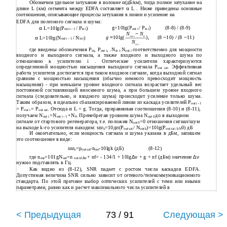
Обозначим удельное затухание в волокне
α
(дБ/км), тогда полное затухание на
длине L (км) сегмента между EDFA составляет
α
L . Ниже приведены основные
соотношения, описывающие процессы затухания в линии и усиление на
EDFA для полезного сигнала и шума:
g=10lg(P
/ P
)
(8-8) / (8-9)
α
L=10lg(P
/ P
)
out i – 1
in i
out i
in i
N
−
N
g
=
10lg(
),
(8
−
10) / (8
−
11)
out i
0
α
L=10lg(N
/ N
)
out i – 1
in i
N
in i
где введены обозначения Р
, Р
, .N
.N
соответственно для мощности
in
out i
in i
out i
входного и выходного сигнала, а также входного и выходного шума по
отношению к усилителю i . Оптические усилители характеризуются
определенной мощностью насыщения выходного сигнала P
. Эффективная
out sat
работа усилителя достигается при таком входном сигнале, когда выходной сигнал
сравним с мощностью насыщения (обычно немного превосходит мощность
насыщения) - при меньшем уровне входного сигнала возрастает удельный вес
постоянной составляющей вносимого шума, а при большем уровне входного
сигнала (следовательно, и входного шума) происходит усиление только шума.
Таким образом, в идеально сбалансированной линии из каскада усилителей Р
out i - 1
= P
= P
. Отсюда
α
L = g. Тогда, приравнивая соотношения (8-10) и (8-11),
out i
out sat
получаем N
=N
+N
. Пренебрегая уровнем шума N
до в выходном
out i
out i - 1
0
out 0
сигнале от стартового регенератора, т.е. положив N
=0 отношения сигнал/шум
out 0
на выходе k-го усилителя находим: snr
=10дп(P
/ N
)=10lg(P
0) дБ
k
out sat
out k
out sat / kN
И окончательно, если мощность сигнала и шума указана в дБм, запишем
это соотношение в виде:
snr
=p
-n
-10lgk (дБ)
(8-12)
k
out
sat
out
где n
=101gN
=n
+ nf= - 134/1 + 10lg
∆ν
+ g + nf (дБм) значение
∆ν
out
out
out id
∆ν
нужно подставлять в Гц.
Как видно из (8-12), SNR падает с ростом числа каскадов EDFA.
Допустимая величина SNR сильно зависит от сетевого/телекоммуникационного
стандарта. По этой причине выбор оптических усилителей с теми или иными
параметрами, равно как и расчет максимального числа усилителей в
< Предыдущая
73 / 91
Следующая >