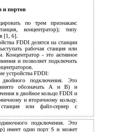
в и портов
ировать по трем признакам:
анция, концентратор); типу
[1, 6].
ойства FDDI делятся на станции
выступать рабочая станция или
. Концентратор - это активное
инения и позволяет подключить
нцентраторов.
е устройства FDDI:
ия двойного подключения. Это
ринято обозначать А и В) и
ючения в двойное кольцо FDDI и
ервичному и вторичному кольцу.
танция или файл-сервер с
я одиночного подключения. Это
ер) имеет один порт S и может