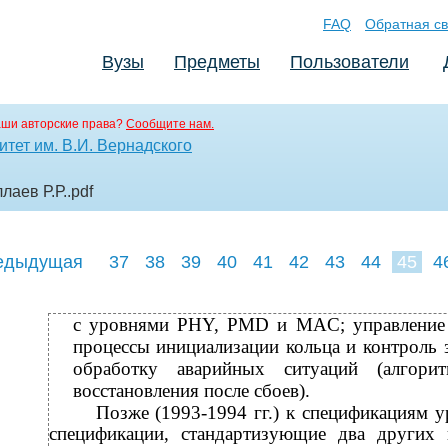
FAQ
Обратная св
Вузы
Предметы
Пользователи
аши авторские права?
Сообщите нам.
тет им. В.И. Вернадского
лаев Р.Р.
.pdf
едыдущая
37
38
39
40
41
42
43
44
45
4
54
55
56
с уровнями PHY, PMD и MAC; управление 
процессы инициализации кольца и контроль 
обработку аварийных ситуаций (алгор
восстановления после сбоев).
Позже (1993-1994 гг.) к спецификациям
спецификации, стандартизующие два других и