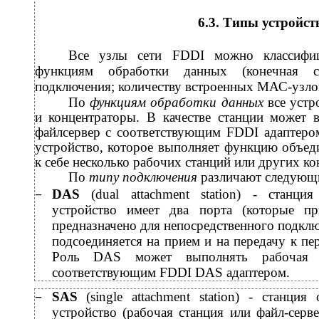
6.3. Типы устройст
Все узлы сети FDDI можно классифиц
функциям обработки данных (конечная ст
подключения; количеству встроенных МАС-узлов 
По
функциям обработки данных
все устр
и концентраторы. В качестве станции может 
файлсервер с соответствующим FDDI адаптером
устройство, которое выполняет функцию объед
к себе несколько рабочих станций или других ко
По
типу подключения
различают следующи
DAS
(dual attachment station) - станц
−
устройство имеет два порта (которые п
предназначено для непосредственного подкл
подсоединяется на прием и на передачу к п
Роль DAS может выполнять рабочая с
соответствующим FDDI DAS адаптером.
SAS
(single attachment station) - станци
−
устройство (рабочая станция или файл-серв