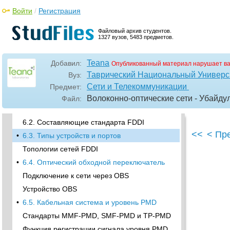
Ретрансляция кадров Frame Relay
Войти
/
Регистрация
Ретрансляция ячеек Cell Relay
Файловый архив студентов.
Эволюция концепций передачи
1327 вузов, 5483 предметов.
информации с появлением волокна
•
5.3. Эталонная модель OSI
Teana
Добавил:
Опубликованный материал нарушает в
Стандарты IEEE 802
Таврический Национальный Универси
Вуз:
•
Литература к главе 5
Сети и Телекоммуникации
Предмет:
•
6. Сети FDDI
Волоконно-оптические сети - Убайдул
Файл:
6.1. Принцип действия
6.2. Составляющие стандарта FDDI
<<
< Пр
•
6.3. Типы устройств и портов
Топологии сетей FDDI
•
6.4. Оптический обходной переключатель
Подключение к сети через OBS
Устройство OBS
•
6.5. Кабельная система и уровень PMD
Стандарты MMF-PMD, SMF-PMD и TP-PMD
Функция регистрации сигнала уровня PMD