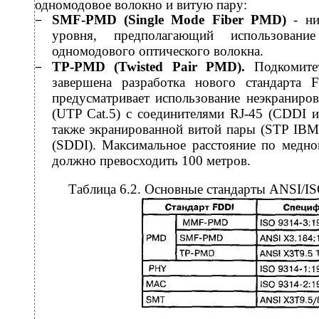
одномодовое волокно и витую пару:
SMF-PMD
(Single Mode Fiber PMD)
- н
−
уровня, предполагающий использовани
одномодового оптического волокна.
TP-PMD
(Twisted Pair PMD).
Подкомит
−
завершена разработка нового стандарта
предусматривает использование неэкраниро
(UTP Cat.5) с соединителями RJ-45 (CDDI и
также экранированной витой пары (STP IBM
(SDDI). Максимальное расстояние по медно
должно превосходить 100 метров.
Таблица 6.2. Основные стандарты ANSI/IS