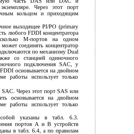
емлемую часть DAS или DAC и
 экземпляре. Через этот порт
вичным кольцом и приходящим
ичное выходящее PI/PO (primary
часть любого FDDI концентратора
сколько
М-портов на одном
т может соединять концентратор
подключаются по механизму Dual
кже со станцией одиночного
иночного подключения SAC, у
ь FDDI основывается на двойном
ме работы использует только
и SAC. Через этот порт SAS или
еть основывается на двойном
ме работы использует только
собой указаны в табл. 6.3.
ения портов А и В устройств
ны в табл. 6.4, а по правилам