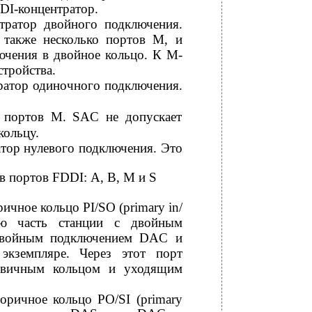
DI-концентратор.
ентратор двойного подключения.
 также несколько портов М, и
ючения в двойное кольцо. К М-
стройства.
ентратор одиночного подключения.
о портов М. SAC не допускает
кольцу.
тратор нулевого подключения. Это
в портов FDDI: А, В, М и S
чное кольцо PI/SO (primary in/
мую часть станции с двойным
двойным подключением DAC и
 экземпляре. Через этот порт
ервичным кольцом и уходящим
оричное кольцо PO/SI (primary