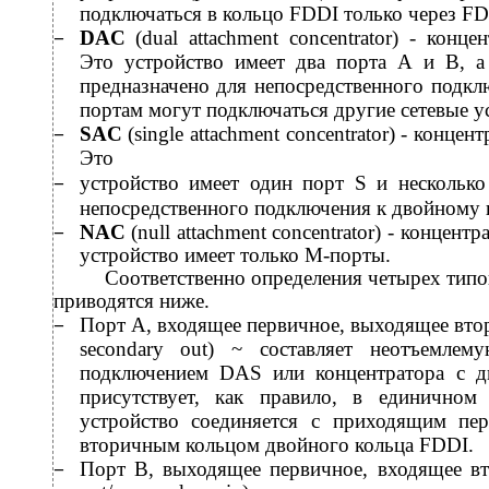
подключаться в кольцо FDDI только через FD
DAC
(dual attachment concentrator) - конц
−
Это устройство имеет два порта А и В, а
предназначено для непосредственного подкл
портам могут подключаться другие сетевые у
SAC
(single attachment concentrator) - конц
−
Это
устройство имеет один порт S и нескольк
−
непосредственного подключения к двойному 
NAC
(null attachment concentrator) - концен
−
устройство имеет только М-порты.
Соответственно определения четырех типо
приводятся ниже.
Порт А, входящее первичное, выходящее втори
−
secondary out) ~ составляет неотъемле
подключением DAS или концентратора с 
присутствует, как правило, в единичном
устройство соединяется с приходящим п
вторичным кольцом двойного кольца FDDI.
Порт В, выходящее первичное, входящее вт
−