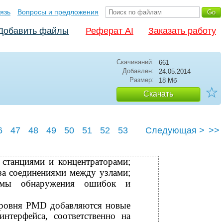
язь
Вопросы и предложения
Добавить файлы
Реферат AI
Заказать работу
Скачиваний:
661
Добавлен:
24.05.2014
Размер:
18 Мб
☆
Скачать
6
47
48
49
50
51
52
53
Следующая >
>>
57
станциями и концентраторами;
за соединениями между узлами;
итмы обнаружения ошибок и
 уровня PMD добавляются новые
нтерфейса, соответственно на