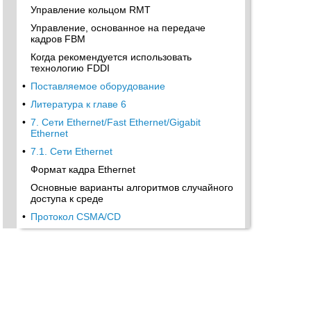
Управление кольцом RMT
Управление, основанное на передаче
кадров FВМ
Когда рекомендуется использовать
технологию FDDI
•
Поставляемое оборудование
•
Литература к главе 6
•
7. Сети Ethernet/Fast Ethernet/Gigabit
Ethernet
•
7.1. Сети Ethernet
Формат кадра Ethernet
Основные варианты алгоритмов случайного
доступа к среде
•
Протокол CSMA/CD
•
Спецификации физического уровня IEEE
802.3 и типы портов
•
7.2. Основные типы устройств Ethernet
AUI интерфейс и трансиверы Ethernet
Рабочая станция, сетевая карта