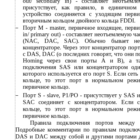
out/ secondary in) - составляет неотъ
присутствует, как правило, в единичном
устройство соединяется с уходящим пер
вторичным кольцом двойного кольца FDDI.
Порт М - master, первичное входящее, перв
−
in/ primary out) - составляет неотъемлемую 
(NAC, DAC, SAC). Обычно бывает не
концентраторе. Через этот концентратор пор
с DAS, DAC (о последних говорят, что они 
Homing через свои порты А и В), а та
подключения SAS или концентратором од
которого используется его порт S. Если сет
кольце, то этот порт в нормальном режи
первичное кольцо.
Порт S - slave, P1/PO - присутствует у SAS 
−
SAC соединяет с концентратором. Если с
кольце, то этот порт в нормальном режи
первичное кольцо.
Правила подключения портов между 
Подробные комментарии по правилам подключ
DAS и DAC между собой и другими портами да