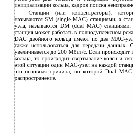
инициализации кольца, кадров поиска неисправнос
Станции (или концентраторы), кот
называются SM (single MAC) станциями, а ст
узла, называются DM (dual MAC) станциями.
станция может работать в полнодуплексном реж
DAC двойного кольца имеют по два МАС-узла
также использоваться для передачи данных. 
увеличивается до 200 Мбит/с. Если происходит
кольца, то происходит свертывание колец и ско
этой ситуации один МАС-узел на каждой станци
это основная причина, по которой Dual MAC
распространение.