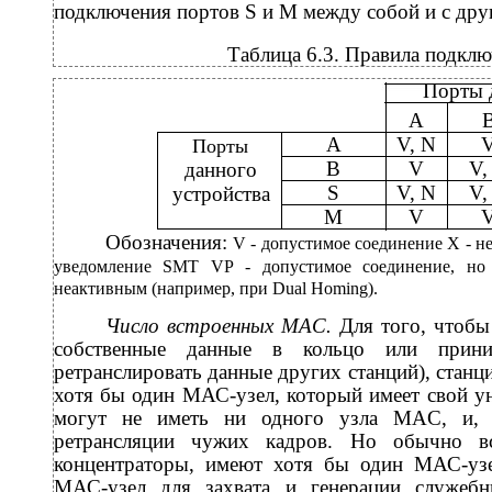
подключения портов S и М между собой и с други
Таблица 6.3. Правила подкл
Порты 
А
A
V, N
Порты
B
V
V,
данного
S
V, N
V,
устройства
M
V
Обозначения:
V - допустимое соединение Х - н
уведомление SMT VP - допустимое соединение, но
неактивным (например, при Dual Homing).
Число встроенных MAC.
Для того, чтобы
собственные данные в кольцо или прин
ретранслировать данные других станций), станц
хотя бы один МАС-узел, который имеет свой 
могут не иметь ни одного узла MAC, и, з
ретрансляции чужих кадров. Но обычно в
концентраторы, имеют хотя бы один МАС-узе
МАС-узел для захвата и генерации служебн