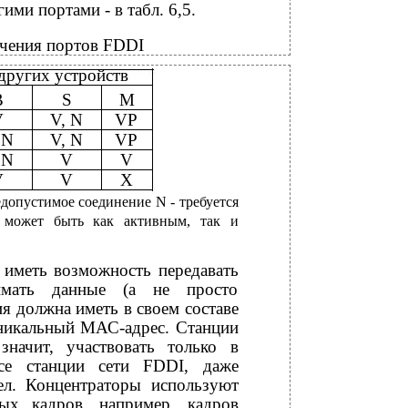
ми портами - в табл. 6,5.
ючения портов FDDI
других устройств
В
S
M
V
V, N
VP
 N
V, N
VP
 N
V
V
V
V
X
едопустимое соединение N - требуется
 может быть как активным, так и
 иметь возможность передавать
имать данные (а не просто
ия должна иметь в своем составе
уникальный МАС-адрес. Станции
начит, участвовать только в
се станции сети FDDI, даже
л. Концентраторы используют
ых кадров, например, кадров