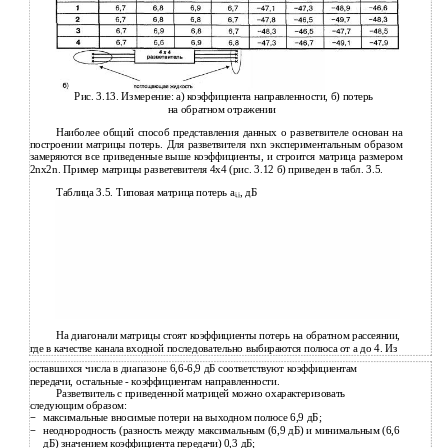
Рис. 3.13. Измерение: а) коэффициента направленности, б) потерь
на обратном отражении
Наиболее общий способ представления данных о разветвителе основан на
построении матрицы потерь. Для разветвителя nхn экспериментальным образом
замеряются все приведенные выше коэффициенты, и строится матрица размером
2nх2n. Пример матрицы разветевителя 4х4 (рис. 3.12 б) приведен в табл. 3.5.
Таблица 3.5. Типовая матрица потерь а
, дБ
i,j
На диагонали матрицы стоят коэффициенты потерь на обратном рассеянии,
где в качестве канала входной последовательно выбираются полюса от а до 4. Из
оставшихся числа в диапазоне 6,6-6,9 дБ соответствуют коэффициентам
передачи, остальные - коэффициентам направленности.
Разветвитель с приведенной матрицей можно охарактеризовать
следующим образом:
максимальные вносимые потери на выходном полюсе 6,9 дБ;
−
неоднородность (разность между максимальным (6,9 дБ) и минимальным (6,6
−
дБ) значением коэффициента передачи) 0,3 дБ;