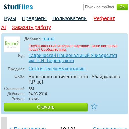
Вузы
Предметы
Пользователи
Реферат
AI
Заказать работу
Teana
Добавил:
Опубликованный материал нарушает ваши авторские
права?
Сообщите нам.
Таврический Национальный Университет
Вуз:
им. В.И. Вернадского
Сети и Телекоммуникации
Предмет:
Волоконно-оптические сети - Убайдуллаев
Файл:
Р.Р.
.pdf
Скачиваний:
661
Добавлен:
24.05.2014
Размер:
18 Мб
☆
Скачать