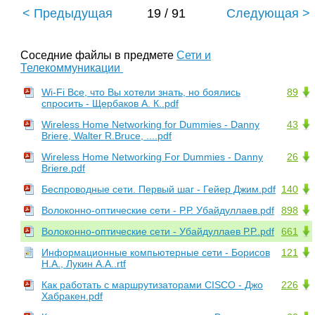
< Предыдущая
19 / 91
Следующая >
Соседние файлы в предмете
Сети и
Телекоммуникации
Wi-Fi Все, что Вы хотели знать, но боялись
89
спросить - Щербаков А. К..pdf
Wireless Home Networking for Dummies - Danny
43
Briere, Walter R.Bruce, ....pdf
Wireless Home Networking For Dummies - Danny
26
Briere.pdf
Беспроводные сети. Первый шаг - Гейер Джим.pdf
140
Волоконно-оптические сети - Р.Р. Убайдуллаев.pdf
898
Волоконно-оптические сети - Убайдуллаев Р.Р..pdf
661
Информационные компьютерные сети - Борисов
121
Н.А., Лукин А.А..rtf
Как работать с маршрутизаторами CISCO - Джо
226
Хабракен.pdf