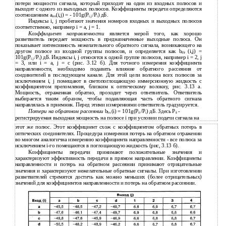
потери мощности сигнала, который приходит на один из входных полюсов и
выходит с одного из выходных полюсов. Коэффициенты передачи определяются
соотношением a
(i,j) = - 101g(P
/P
) дБ.
ins
i,j
i
Индексы i, j пробегают значения номеров входных и выходных полюсов
соответственно, например i = а, j = 1.
Коэффициент направленности
является мерой того, как хорошо
разветвитель передает мощность в предназначенные выходные полюса. Он
показывает интенсивность нежелательного обратного сигнала, возникающего на
другом полюсе из входной группы полюсов, и определяется как b
(i,j) =
dir
101g(P
/Р
) дБ. Индексы i, j относятся к одной группе полюсов, например i = 2, j
i,j
i
= 3, или i = а, j = с (рис. 3.12 б). Для точного измерения коэффициента
направленности, необходимо подавить влияние обратного рассеяния от
соединителей в последующем канале. Для этой цели волокна всех полюсов за
исключением i, j помещают в светопоглощающую иммерсионную жидкость с
коэффициентом преломления, близким к оптическому волокну, рис. 3.13 а.
Мощность, отраженная обратно, проходит через ответвитель. Ответвитель
выбирается таким образом, чтобы подавляющая часть обратного сигнала
направлялась в приемник. Перед этими измерениями ответвитель градуируется.
Потери на обратном рассеянии
b
(i) = 101g(P
/Р
) дБ. Здесь Р
-
bs
ii
i
ii
регистрируемая выходная мощность на полюсе i при условии подачи сигнала на
этот же полюс. Этот коэффициент схож с коэффициентом обратных потерь в
оптических соединителях. Процедура измерения потерь на обратном отражении
во многом аналогична измерению коэффициента направленности - все полюса за
исключением i-го помещаются в поглощающую жидкость (рис, 3.13 б).
Коэффициенты передачи принимают положительные значения и
характеризуют эффективность передачи в прямом направлении. Коэффициенты
направленности и потерь на обратном рассеянии принимают отрицательные
значения и характеризуют нежелательные обратные сигналы. При изготовлении
разветвителей стремятся достичь как можно меньших (более отрицательных)
значений для коэффициентов направленности и потерь на обратном рассеянии.