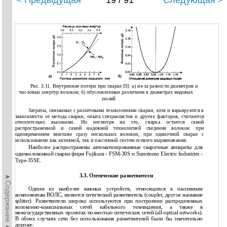
< Предыдущая
19 / 91
Следующая >
Рис. 3.11. Внутренние потери при сварке [9]: а) из-за разности диаметров и
числовых апертур волокон; б) обусловленные различием в диаметрах модовых
полей
Затраты, связанные с различными технологиями сварки, хотя и варьируются в
зависимости от метода сварки, опыта специалистов и других факторов, считаются
относительно высокими. Но несмотря на это, сварка остается самой
распространенной и самой надежной технологией сведения волокон: при
одновременном монтаже сразу нескольких волокон, при одиночной сварке с
использовании как активной, так и пассивной систем осевого выравнивания.
Наиболее распространены автоматизированные сварочные аппараты для
одноволоконной сварки фирм Fujikura - FSM-30S и Sumitomo Electric Industries -
Type-35SE.
►Содержание►
3.3. Оптические разветвители
Одним из наиболее важных устройств, относящихся к пассивным
компонентам ВОЛС, является оптический разветвитель (coupler, другое название
splitter). Разветвители широко используются при построении распределенных
волоконно-коаксиальных сетей кабельного телевидения, а также в
межгосударственных проектах полностью оптических сетей (all-optical networks).
В обоих случаях сети без использования разветвителей были бы значительно
дороже.