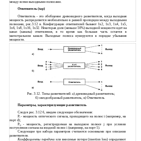
между всеми выходными полюсами.
Ответвитель (tap)
Ответвитель - это обобщение древовидного разветвителя, когда выходная
мощность распределяется необязательно в равной пропорции между выходными
полюсами, рис.3.12 в. Конфигурации ответвителей бывают 1х2, 1х3, 1х4, 1х5,
1х6, 1х8, 1х16, 1х32. Некоторая доля (меньше 50%) выходной мощности идет на
канал (каналы) ответвления, в то время как большая часть остается в
магистральном канале. Выходные полюса нумеруются в порядке убывания
мощности.
Рис. 3.12. Типы разветвителей: а) древовидный разветвитель;
б) звездообразный разветвитель; в) Ответвитель
Параметры, характеризующие разветвитель
Следуя рис. 3.12 б, введем следующие обозначения:
Р
- мощность оптического сигнала, приходящего на полюс i (например, на
i
порт d);
Р
- мощность, регистрируемая на выходном полюсе j при условии
i,j
поступления сигнала на входной полюс i (например, на порт 1).
Следующие три набора параметров считаются основными при описании
разветвителя.
Коэффициенты передачи
или вносимые потери (insertion loss) определяют