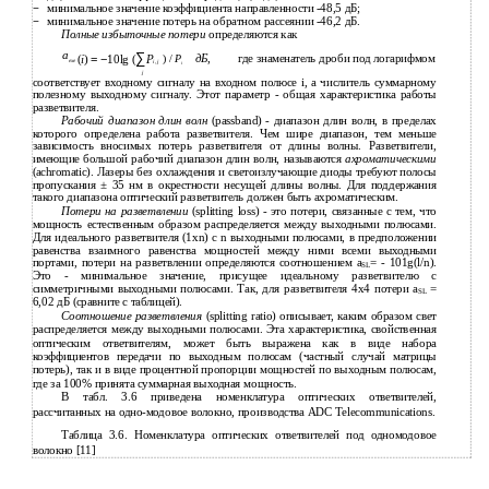
минимальное значение коэффициента направленности
-48,5 дБ;
−
минимальное значение потерь на обратном рассеянии
-46,2 дБ.
−
Полные избыточные потери
определяются как
a
∑
дБ
,
где знаменатель дроби под логарифмом
(
i
)
= −
10lg (
P
) /
P
exe
i
,
j
i
j
соответствует входному сигналу на входном полюсе i, a числитель суммарному
полезному выходному сигналу. Этот параметр - общая характеристика работы
разветвителя.
Рабочий диапазон длин волн
(passband) - диапазон длин волн, в пределах
которого определена работа разветвителя. Чем шире диапазон, тем меньше
зависимость вносимых потерь разветвителя от длины волны. Разветвители,
имеющие большой рабочий диапазон длин волн, называются
ахроматическими
(achromatic). Лазеры без охлаждения и светоизлучающие диоды требуют полосы
пропускания ± 35 нм в окрестности несущей длины волны. Для поддержания
такого диапазона оптический разветвитель должен быть ахроматическим.
Потери на разветвлении
(splitting loss) - это потери, связанные с тем, что
мощность естественным образом распределяется между выходными полюсами.
Для идеального разветвителя (1хn) с n выходными полюсами, в предположении
равенства взаимного равенства мощностей между ними всеми выходными
портами, потери на разветвлении определяются соотношением а
= - 101g(l/n).
SL
Это - минимальное значение, присущее идеальному разветвителю с
симметричными выходными полюсами. Так, для разветвителя 4х4 потери а
=
SL
6,02 дБ (сравните с таблицей).
Соотношение разветвления
(splitting ratio) описывает, каким образом свет
распределяется между выходными полюсами. Эта характеристика, свойственная
оптическим ответвителям, может быть выражена как в виде набора
коэффициентов передачи по выходным полюсам (частный случай матрицы
потерь), так и в виде процентной пропорции мощностей по выходным полюсам,
где за 100% принята суммарная выходная мощность.
В табл. 3.6 приведена номенклатура оптических ответвителей,
рассчитанных на одно-модовое волокно, производства ADC Telecommunications.
Таблица 3.6. Номенклатура оптических ответвителей под одномодовое
волокно [11]