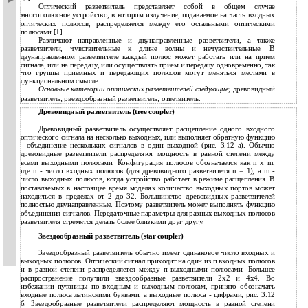
Оптический разветвитель представляет собой в общем случае
многополюсное устройство, в котором излучение, подаваемое на часть входных
оптических полюсов, распределяется между его остальными оптическими
полюсами [1].
Различают направленные и двунаправленные разветвители, а также
разветвители, чувствительные к длине волны и нечувствительные. В
двунаправленном разветвителе каждый полюс может работать или на прием
сигнала, или на передачу, или осуществлять прием и передачу одновременно, так
что группы приемных и передающих полюсов могут меняться местами в
функциональном смысле.
Основные категории оптических разветвителей следующие;
древовидный
разветвитель; рвездообразный разветвитель; ответвитель.
Древовидный разветвитель (tree coupler)
Древовидный разветвитель осуществляет расщепление одного входного
оптического сигнала на несколько выходных, или выполняет обратную функцию
- объединение нескольких сигналов в один выходной (рис. 3.12 а). Обычно
древовидные разветвители распределяют мощность в равной степени между
всеми выходными полюсами. Конфигурация полюсов обозначается как n х m,
где n - число входных полюсов (для древовидного разветвителя n = 1), а m -
число выходных полюсов, когда устройство работает в режиме расщепления. В
поставляемых в настоящее время моделях количество выходных портов может
находиться в пределах от 2 до 32. Большинство древовидных разветвителей
полностью двунаправленные. Поэтому разветвитель может выполнять функцию
объединения сигналов. Передаточные параметры для разных выходных полюсов
разветвителя стремятся делать более близкими друг другу.
Звездообразный разветвитель (star coupler)
Звездообразный разветвитель обычно имеет одинаковое число входных и
выходных полюсов. Оптический сигнал приходит на один из п входных полюсов
и в равной степени распределяется между п выходными полюсами. Большее
распространение получили звездообразные разветвители 2х2 и 4х4. Во
избежании путаницы по входным и выходным полюсам, принято обозначать
входные полюса латинскими буквами, а выходные полюса - цифрами, рис. 3.12
б. Звездообразные разветвители распределяют мощность в равной степени