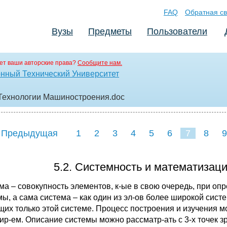
FAQ
Обратная св
Вузы
Предметы
Пользователи
ет ваши авторские права?
Сообщите нам.
нный Технический Университет
 Технологии Машиностроения
.doc
 Предыдущая
1
2
3
4
5
6
7
8
9
16
17
18
1
5.2. Системность и математизац
ма – совокупность элементов, к-ые в свою очередь, при оп
мы, а сама система – как один из эл-ов более широкой сист
щих только этой системе. Процесс построения и изучения м
ир-ем. Описание системы можно рассматр-ать с 3-х точек з