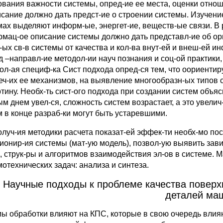
ования важности системы, опред-ие ее места, оценки отноше
исание должно дать предст-ие о строении системы. Изучени
ах выделяют информ-ые, энергет-ие, веществ-ые связи. В ре
мац-ое описание системы должно дать представл-ие об орг
-ых св-в системы от качества и кол-ва внут-ей и внеш-ей
 –направл-ие методол-ии науч познания и соц-ой практики, 
ол-ая специф-ка Сист подхода опред-ся тем, что оориентир
еч-их ее механизмов, на выявление многообразн-ых типов св
тину. Необх-ть сист-ого подхода при создании систем объяс
м днем увел-ся, сложность систем возрастает, а это увелич
м в конце разраб-ки могут быть устаревшими.
олуч-ия методики расчета показат-ей эффек-ти необх-мо по
ионир-ия системы (мат-ую модель), позвол-ую выявить завис
, струк-ры и алгоритмов взаимодействия эл-ов в системе. 
мотехнических задач: анализа и синтеза.
. Научные подходы к проблеме качества повер
деталей ма
ы обработки влияют на КПС, которые в свою очередь влияю