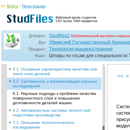
машиностроения и его технологическая
Войти
/
Регистрация
составляющая.
•
2.2 Характер развития науки. Организация
Файловый архив студентов.
научного труда исследователей в области
1327 вузов, 5483 предметов.
маш-ых производств.
3.1. Служебное назначение изделий
машиностроения. Технический уровень и
Studfiles2
Добавил:
Опубликованный материал наруша
показатели качества машин
Уфимский Государственный Авиацио
Вуз:
•
4.1. Качество деталей машин. Понятие
Технология машиностроения
Предмет:
точности деталей и машин. Понятие
Шпоры по госам для специальности
Файл:
точности деталей и машин. Показатели
точности.
•
5.1. Основные характеристики качества пов-
тного слоя деталей.
<<
<
•
5.2. Системность и математизация научных
исследований.
6.1. Научные подходы к проблеме качества
поверхностного слоя и повышения
долговечности деталей машин.
Систе
•
6.2. Автоматиз-ные системы технолг-кой
систе
подготовки производства
прису
•
7.1. Описание технологического
модел
наследования