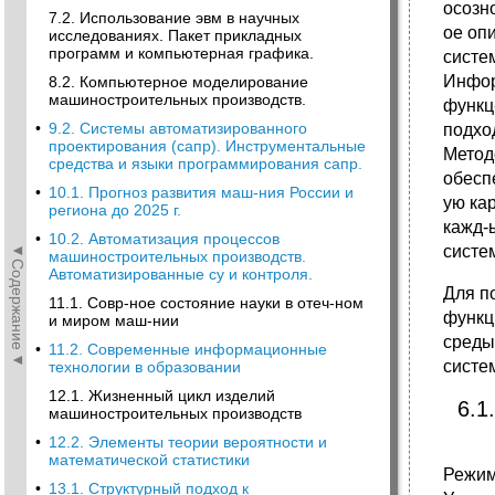
осозн
7.2. Использование эвм в научных
ое оп
исследованиях. Пакет прикладных
программ и компьютерная графика.
систем
Инфор
8.2. Компьютерное моделирование
машиностроительных производств.
функц
•
9.2. Системы автоматизированного
подход
проектирования (сапр). Инструментальные
Метод
средства и языки программирования сапр.
обесп
•
10.1. Прогноз развития маш-ния России и
ую кар
региона до 2025 г.
кажд-ы
•
10.2. Автоматизация процессов
◄Содержание◄
систе
машиностроительных производств.
Автоматизированные су и контроля.
Для п
11.1. Совр-ное состояние науки в отеч-ном
функц
и миром маш-нии
среды
•
11.2. Современные информационные
систе
технологии в образовании
12.1. Жизненный цикл изделий
6.1
машиностроительных производств
•
12.2. Элементы теории вероятности и
математической статистики
Режим
•
13.1. Структурный подход к