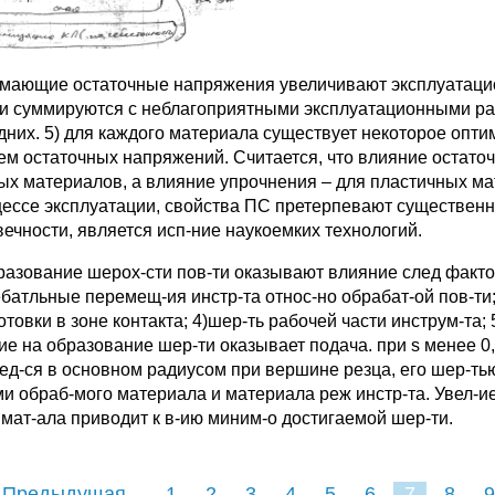
мающие остаточные напряжения увеличивают эксплуатацио
ни суммируются с неблагоприятными эксплуатационными р
дних. 5) для каждого материала существует некоторое опт
ем остаточных напряжений. Считается, что влияние остат
ых материалов, а влияние упрочнения – для пластичных ма
цессе эксплуатации, свойства ПС претерпевают существен
вечности, является исп-ние наукоемких технологий.
разование шерох-сти пов-ти оказывают влияние след факторы
ебатльные перемещ-ия инстр-та относ-но обрабат-ой пов-ти;
готовки в зоне контакта; 4)шер-ть рабочей части инструм-та
ие на образование шер-ти оказывает подача. при s менее 0,
ред-ся в основном радиусом при вершине резца, его шер-ть
ми обраб-мого материала и материала реж инстр-та. Увел-ие
 мат-ала приводит к в-ию миним-о достигаемой шер-ти.
 Предыдущая
1
2
3
4
5
6
7
8
9