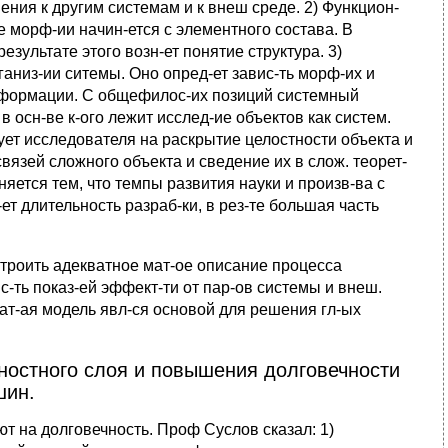
ния к другим системам и к внеш среде. 2) Функцион-
е морф-ии начин-ется с элементного состава. В
зультате этого возн-ет понятие структура. 3)
аниз-ии ситемы. Оно опред-ет завис-ть морф-их и
 информации. С общефилос-их позиций системный
в осн-ве к-ого лежит исслед-ие объектов как систем.
ует исследователя на раскрытие целостности объекта и
язей сложного объекта и сведение их в слож. теорет-
няется тем, что темпы развития науки и произв-ва с
-ет длительность разраб-ки, в рез-те большая часть
строить адекватное мат-ое описание процесса
-ть показ-ей эффект-ти от пар-ов системы и внеш.
Мат-ая модель явл-ся основой для решения гл-ых
хностного слоя и повышения долговечности
шин.
т на долговечность. Проф Суслов сказал: 1)