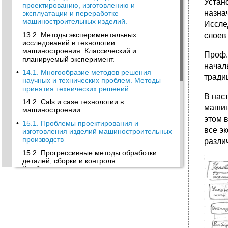
Устан
проектированию, изготовлению и
назна
эксплуатации и переработке
машиностроительных изделий.
Иссле
13.2. Методы экспериментальных
слоев
исследований в технологии
машиностроения. Классический и
Проф.
планируемый эксперимент.
начал
•
14.1. Многообразие методов решения
тради
научных и технических проблем. Методы
принятия технических решений
В нас
14.2. Cals и case технологии в
машин
машиностроении.
этом 
•
15.1. Проблемы проектирования и
все э
изготовления изделий машиностроительных
производств
разли
15.2. Прогрессивные методы обработки
деталей, сборки и контроля.
Комбинированные и совмещенные методы
обработки и сборки.
•
16.1. Проблемы организации
производственных потоков.
16.2. Системы станочных приспособлений.
Методика выбора системы и