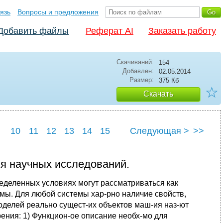
язь
Вопросы и предложения
Добавить файлы
Реферат AI
Заказать работу
Скачиваний:
154
Добавлен:
02.05.2014
Размер:
375 Кб
☆
Скачать
10
11
12
13
14
15
Следующая >
>>
9
20
ия научных исследований.
ределенных условиях могут рассматриваться как
емы. Для любой системы хар-рно наличие свойств,
оделей реально сущест-их объектов маш-ия наз-ют
рения: 1) Функцион-ое описание необх-мо для