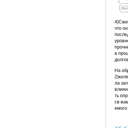
проектирования станочного
приспособления.
•
17.1. Экономические и организационные
аспекты компьютерно-интегрированного
производства.
4)Сжи
что о
•
17.2. Основные элементы станочных и
контрольных приспособлений
после
уровн
4.2. Уровни научного знания – сравнение.
прочн
в про
долго
На об
2)кол
ла за
влиян
ть оп
св-ва
емого
<<
<