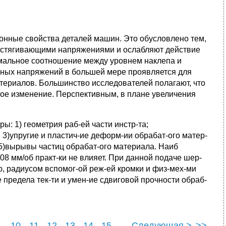
нные свойства деталей машин. Это обусловлено тем,
астягивающими напряжениями и ослабляют действие
имальное соотношение между уровнем наклепа и
очных напряжений в большей мере проявляется для
териалов. Большинство исследователей полагают, что
ное изменение. Перспективным, в плане увеличения
: 1) геометрия раб-ей части инстр-та;
 3)упругие и пластич-ие деформ-ии обрабат-ого матер-
; 5)вырывы частиц обрабат-ого материала. Наиб
08 мм/об практ-ки не влияет. При данной подаче шер-
ю, радиусом вспомог-ой реж-ей кромки и физ-мех-ми
 предела тек-ти и умен-ие сдвиговой прочности обраб-
10
11
12
13
14
15
Следующая >
>>