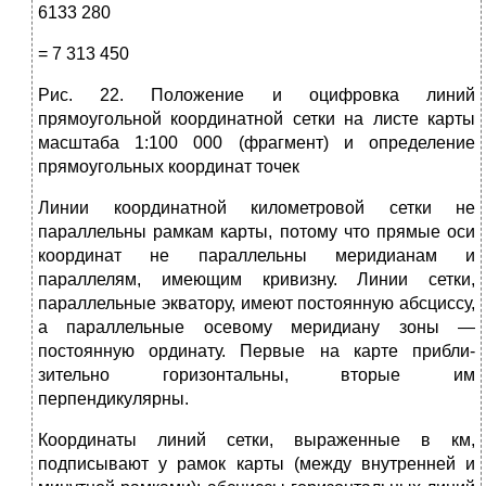
6133 280
= 7 313 450
Рис. 22. Положение и оцифровка линий
прямоугольной координатной сетки на листе карты
масштаба 1:100 000 (фраг­мент) и определение
прямоугольных координат точек
Линии координатной километ­ровой сетки не
параллельны рам­кам карты, потому что прямые оси
координат не параллельны мери­дианам и
параллелям, имеющим кривизну. Линии сетки,
параллель­ные экватору, имеют постоянную абсциссу,
а параллельные осевому меридиану зоны —
постоянную ординату. Первые на карте прибли­
зительно горизонтальны, вторые им
перпендикулярны.
Координаты линий сетки, выраженные в км,
подписывают у ра­мок карты (между внутренней и