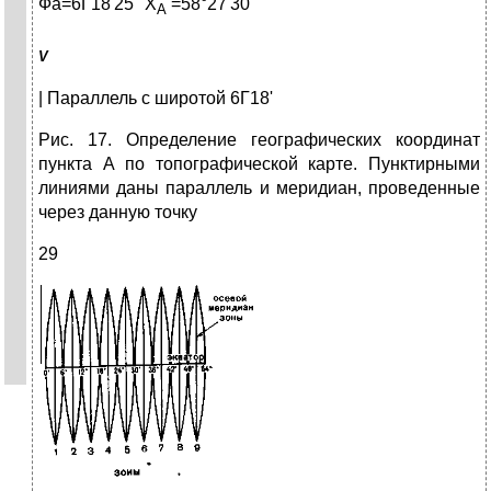
Фа=6Г18'25" Х
=58°27'30"
А
V
| Параллель с широтой 6Г18'
Рис. 17. Определение географических координат
пункта А по топографической карте. Пунктирными
линиями даны па­раллель и меридиан, проведенные
через данную точку
29