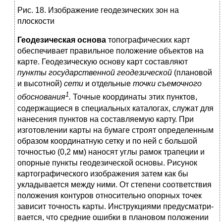
Рис. 18. Изображение геодезических зон на
плоскости
Геодезическая основа
топографических карт
обеспечивает пра­вильное положение объектов на
карте. Геодезическую основу карт составляют
пункты государственной геодезической
(плановой
и высотной)
сети
и отдельные
точки съемочного
1
обоснования
.
Точные координаты этих пунктов,
содержащиеся в специальных каталогах, служат для
нанесения пунктов на составляемую карту. При
изготов­лении карты на бумаге строят определенным
образом координатную сетку и по ней с большой
точностью (0,2 мм) наносят углы рамок трапеции и
опорные пункты геодезической основы. Рисунок
карто­графического изображения затем как бы
укладывается между ними. От степени соответствия
положения контуров относительно опорных точек
зависит точность карты. Инструкциями предусматри­
вается, что средние ошибки в плановом положении