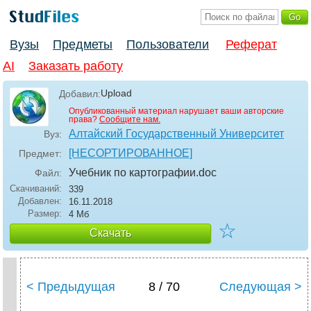
Вузы
Предметы
Пользователи
Реферат
AI
Заказать работу
Upload
Добавил:
Опубликованный материал нарушает ваши авторские
права?
Сообщите нам.
Алтайский Государственный Университет
Вуз:
[НЕСОРТИРОВАННОЕ]
Предмет:
Учебник по картографии
.doc
Файл:
Скачиваний:
339
Добавлен:
16.11.2018
Размер:
4 Мб
☆
Скачать
< Предыдущая
8 / 70
Следующая >