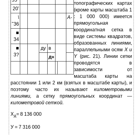
топо­графических картах
20'
(кроме карты масштаба 1
: 1 000 000) имеется
\
А-
прямоугольная
"36
координатная сет­ка в
■
виде системы квадратов,
34
об­разованных линиями,
■
ду
в
параллель­ными осям
X
и
3?
Y
(рис. 21). Линии сетки
д»
проводятся в
зависимости от
масштаба карты на
расстоянии 1 или 2 км (взятых в масштабе кар­ты), и
поэтому часто их называ­ют
километровыми
линиями,
а сет­ку прямоугольных координат —
километровой сеткой.
Х
= 8 136 000
д
У = 7 316 000