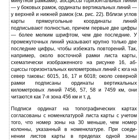
минутной рамками): абсциссы горизонтальных линий
— у боковых рамок, ординаты вертикальных линий —
у верхней и нижней рамок (см. рис. 22). Вблизи углов
карты прямоугольные координаты линий
подписывают полностью, причем первые две цифры
— более мелким шрифтом, чем две послед­ние. У
промежуточных линий указывают крупно только две
последние цифры, чтобы избежать повторений. Так,
например, около восточной рамки листа карты,
схематически изображенного на рисунке 16, аб­
сциссы горизонтальных километровых линий с юга на
север таковы: 6015, 16, 17 и 6018; около северной
рамки подписаны ординаты вертикальных
километровых линий 7456, 57, 58 и 7459 км, они
читают­ся как 7-я зона 456 км и т. д.
Подписи ординат на топографических картах
согласованы с номенклатурой листа карты с учетом
того, что номер зоны на 30 меньше, чем номер
колонны, указанный в номенклатуре. При соеди­
нении листов карты в пределах одной зоны