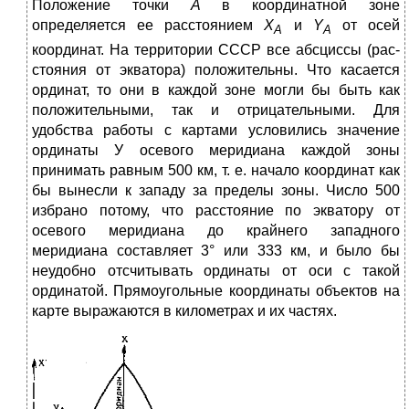
Положе­ние точки
А
в координатной зоне
определяется ее расстоянием
Х
и
Y
от осей
А
A
координат. На территории СССР все абсциссы (рас­
стояния от экватора) положительны. Что касается
ординат, то они в каждой зоне могли бы быть как
положительными, так и отрица­тельными. Для
удобства работы с картами условились значение
ординаты У осевого меридиана каждой зоны
принимать равным 500 км, т. е. начало координат как
бы вынесли к западу за пределы зоны. Число 500
избрано потому, что расстояние по экватору от
осевого меридиана до крайнего западного
меридиана составляет 3° или 333 км, и было бы
неудобно отсчитывать ординаты от оси с такой
ординатой. Прямоугольные координаты объектов на
карте выражаются в километрах и их частях.