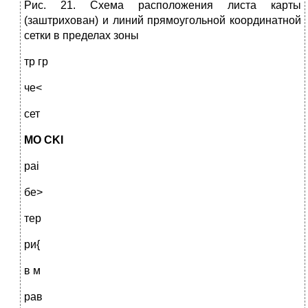
Рис. 21. Схема расположения листа карты
(заштрихован) и ли­ний прямоугольной координатной
сетки в пределах зоны
тр гр
че<
сет
МО
CKI
pai
бе>
тер
ри{
в м
рав