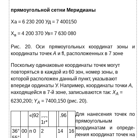
прямоугольной
сетни Меридианы
Ха = 6 230 200 Уд = 7 400150
Х
= 4 200 370 Ув= 7 630 080
в
Рис. 20. Оси прямоугольных координат зоны и
координаты точек
А
и fl, рас­положенных в 7 зоне
Поскольку одинаковые координаты точек могут
повторяться в каждой из 60 зон, номер зоны, в
которой расположен данный пункт, указывают
впереди ординаты У. Например, координаты точки
А,
находящейся в 7-й зоне, записываются так:
Х
=
А
6230,200;
Y
= 7400,150 (рис. 20).
A
Для нанесения точек по
«|92
,.,.,
.96
прямо­угольным
1г*
координатам и опреде­
36°
00
п 0
2
14
16
ления координат точек на
55°