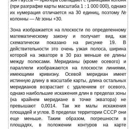
(при разграфке карты масштаба 1 : 1 000 000), однако
их нумерация отличается на 30 единиц, поэтому
№
колонны
— №
зоны +30.
Зона изображается на плоскости по определенному
математи­ческому закону и получает вид, как
схематически показано на рисунке 19. В
действительности это очень узкая полоса, ширина
которой на экваторе в 30 раз меньше ее длины
между полюсами. Меридианы (кроме осевого) и
параллели изображаются на плоскости линиями,
имеющими кривизну. Осевой меридиан имеет
истинную длину в масштабе карты, длина остальных
меридианов возрастает с удалением от осевого,
однако наибольшие искажения длин в пре­делах зоны
(на крайнем меридиане в точке экватора) не
превыша­ют 0,0014. Так же малы искажения
площадей и углов. В пределах территории СССР они
еще меньше. Таким образом, погрешности в
площадях, в положении контуров на карте