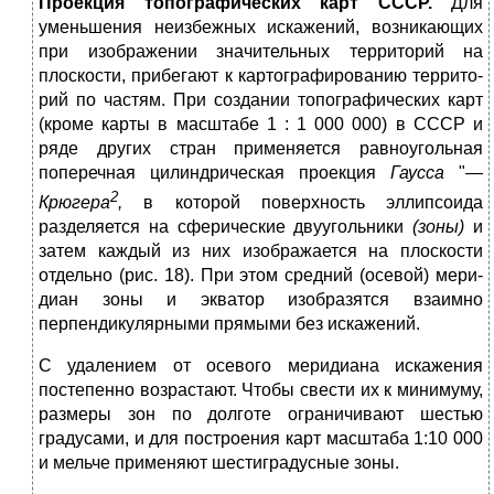
Проекция топографических карт СССР.
Для
уменьшения неиз­бежных искажений, возникающих
при изображении значительных территорий на
плоскости, прибегают к картографированию террито­
рий по частям. При создании топографических карт
(кроме карты в масштабе 1 : 1 000 000) в СССР и
ряде других стран применяется равноугольная
поперечная цилиндрическая проекция
Гаусса
"—
2
Крюгера
,
в которой поверхность эллипсоида
разделяется на сфери­ческие двуугольники
(зоны)
и
затем каждый из них изображается на плоскости
отдельно (рис. 18). При этом средний (осевой) мери­
диан зоны и экватор изобразятся взаимно
перпендикулярными прямыми без искажений.
С удалением от осевого меридиана искажения
постепенно воз­растают. Чтобы свести их к минимуму,
размеры зон по долготе огра­ничивают шестью
градусами, и для построения карт масштаба 1:10 000
и мельче применяют шестиградусные зоны.