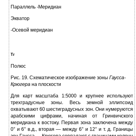
Параллель -Меридиан
Экватор
-Осевой меридиан
Тг
Полюс
Рис. 19. Схематическое изображение зоны
Гаусса-
Крюгера
на плоскости
Для карт масштаба 1:5000 и крупнее используют
трехградусные зоны. Весь земной эллипсоид
охватывают 60 шестиградусных зон. Они нумеруются
арабскими цифрами, начиная от Гринвичского
меридиана к востоку. Первая зона заключена между
0° и 6° в.д., вторая — между 6° и 12° и т. д. Границы
зон Гаусса — Крюгера совпадают с границами колонн