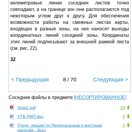
километровые линии соседних листов точно
совпадают, а на границе зон они располага­ются под
некоторым углом друг к другу. Для обеспечения
возмож­ности работы на смежных листах карты,
входящих в разные зоны, на них наносят выходы
координатных линий соседней зоны. Коорди­наты
этих линий подписывают за внешней рамкой листа
(см. рис. 22).
32
< Предыдущая
8 / 70
Следующая >
Соседние файлы в предмете
[НЕСОРТИРОВАННОЕ]
Урок2.pdf
24
УТБ УМП.doc
3
Уточн. лекции по Региональным и местным
2
налогам...docx