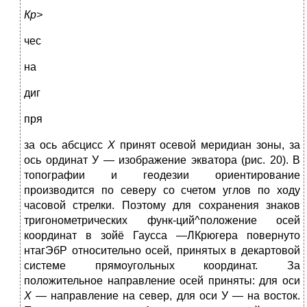
Кр>
чес
на
диг
пря
за ось абсцисс
X
принят осевой меридиан зоны, за
ось ординат У — изображение экватора (рис. 20). В
топографии и геодезии ориенти­рование
производится по северу со счетом углов по ходу
часовой стрелки. Поэтому для сохранения знаков
тригонометрических функ-ций^положение осей
координат в зойё Гаусса —ЛКрюгера повернуто
нтагЭбР относительно осей, принятых в декартовой
системе прямо­угольных координат. За
положительное направление осей приняты: для оси
X
— направление на север, для оси У — на восток.