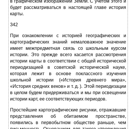
в графическом изображении Земли. С учетом этого и
бу­дет рассматриваться в настоящей главе история
карты.
342
При ознакомлении с историей географических и
картографичес­ких знаний немаловажное значение
имеет межпредметная связь со школьным курсом
истории. Это прежде всего касается рассмотре­ния
истории карты в соответствии с общей исторической
периоди­зацией в советской исторической науке,
которая лежит в основе по­классного изучения
школьной истории («История древнего мира»,
«История средних веков» и т. д. ). Этой периодизации
в целом будем придерживаться и мы при освещении
истории карт, ее соответствую­щих периодов.
Простейшие картографические рисунки, от­ражавшие
представления об обитаемом пространстве,
появились в первобытном обществе раньше, чем
письменность. Основанием для такого утверждения