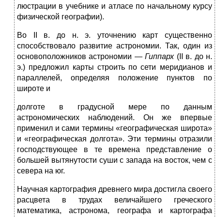
люстрации в учебнике и атласе по начальному курсу
физической ге­ографии).
Во II в. до н. э. уточнению карт существенно
способствовало раз­витие астрономии. Так, один из
основоположников астрономии —
Гиппарх
(II в. до н.
э.) предложил карты строить по сети мери­дианов и
параллелей, определяя положение пунктов по
широте и
долготе в градусной мере по данным
астрономических наблюдений. Он же впервые
применил и сами термины «географическая широта»
и «географическая долгота». Эти термины отразили
господствующее в те времена представление о
большей вытянутости суши с запада на восток, чем с
севера на юг.
Научная картография древнего мира достигла своего
расцвета в трудах величайшего греческого
математика, астронома, географа и картографа