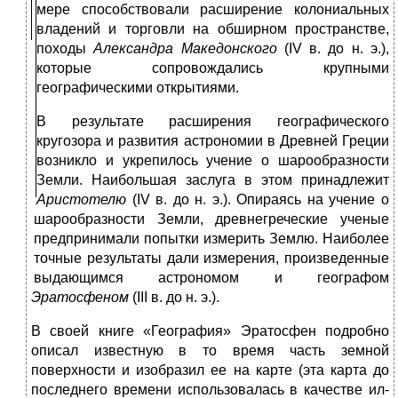
мере спо­собствовали расширение колониальных
владений и торговли на об­ширном пространстве,
походы
Александра Македонского
(IV в. до н. э.),
которые сопровождались крупными
географическими открытиями.
В результате расширения географического
кругозора и раз­вития астрономии в Древней Греции
возникло и укрепилось учение о шарообразности
Земли. Наибольшая заслуга в этом принадлежит
Аристотелю
(IV в. до н. э.). Опираясь на учение о
шарообразности Земли, древнегреческие ученые
предпринимали попытки измерить Землю. Наиболее
точные результаты дали измерения, произведенные
выдающимся астрономом и географом
Эратосфеном
(III в. до н. э.).
В своей книге «География» Эратосфен подробно
описал из­вестную в то время часть земной
поверхности и изобразил ее на кар­те (эта карта до
последнего времени использовалась в качестве ил­