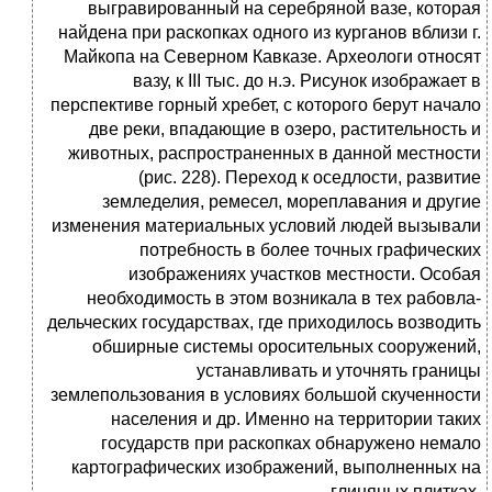
выгравированный на серебряной вазе, которая
найдена при раскопках одного из курга­нов вблизи г.
Майкопа на Северном Кавказе. Археологи относят
ва­зу, к III тыс. до н.э. Рисунок изображает в
перспективе горный хре­бет, с которого берут начало
две реки, впадающие в озеро, раститель­ность и
животных, распространенных в данной местности
(рис. 228). Переход к оседлости, развитие
земледелия, ремесел, морепла­вания и другие
изменения материальных условий людей вызывали
потребность в более точных графических
изображениях участков местности. Особая
необходимость в этом возникала в тех рабовла­
дельческих государствах, где приходилось возводить
обширные си­стемы оросительных сооружений,
устанавливать и уточнять границы
землепользования в условиях большой скученности
населения и др. Именно на территории таких
государств при раскопках обнаружено немало
картографических изображений, выполненных на
глиняных плитках.