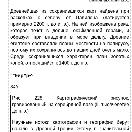
Древнейшая из сохранившихся карт найдена при
раскопках к северу от Вавилона (датируется
примерно 2200 г. до и. э.). На ней изображена река,
которая течет в долине, окаймленной горами, и
образует при впадении в море дельту. Древние
египтяне составля­ли планы местности на папирусе,
поэтому их сохранилось до наших дней очень мало.
Среди сохранившихся характерен план золотых
копей, относящийся к 1400 г. до н.э.
,
""9иp^p•'
343
Рис. 228. Картографический рисунок,
гравированный на серебряной вазе (III ты­сячелетие
до н. э.)
Научные истоки картографии и географии берут
начало в Древней Греции. Этому в значительной