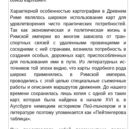
одной картине».
Характерной особенностью картографии в Древнем
Риме являлось широкое использование карт для
удовлетворения чисто практических потребностей.
Так как экономическая и полити­ческая жизнь в
Римской империи во многом зависела от тран­
спортных связей с удаленными провинциями и
соседними с ней стра­нами, возникла потребность в
создания особых, дорожных карт, при­способленных
для пользования ими в пути. Из литературных ис­
точников той эпохи видно, что карты подобного рода
широко при­менялись в Римской империи,
проводились с этой целью специаль­ные съемочные
работы и описания маршрутов движения. До нашего
времени сохранилась лишь копия с одной из таких
карт, которая бы­ла найдена в начале XVI в. в
Аугсбурге немецким историком
Пей-
тингером
и в
литературе поэтому упоминается как «Пейтингерова
таблица».