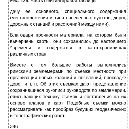
Рис. 229. Часть Пейтингеровой таблицы
дачу ее основного, специального содержания
(местоположения и типа населенных пунктов, дорог,
дорожных станций и расстояний между ними).
Благодаря прочности материала, на котором были
вычерчены карты, они сохранились до настоящего
^времени и содержатся в картохранилищах
различных стран.
Вместе с тем большие работы выполнялись
римскими земле­мерами по съемке местности при
организации новых колоний и по­селений, прокладке
дорог и т. п. Об этих съемках дают представле­ние
сохранившиеся рукописи руководств по землемерии,
описываю­щих технику съемок и составления на их
основе планов и карт. По­добные съемки можно
рассматривать как прообраз будущих геодези­ческих
и топографических работ.
346