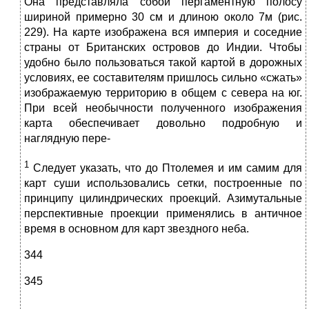
Она представляла собой пергаментную полосу
шириной примерно 30 см и длиною около 7м (рис.
229). На карте изображена вся им­перия и соседние
страны от Британских островов до Индии. Чтобы
удобно было пользоваться такой картой в дорожных
условиях, ее составителям пришлось сильно «сжать»
изображаемую территорию в общем с севера на юг.
При всей необычности полученного изобра­жения
карта обеспечивает довольно подробную и
наглядную пере-
1
Следует указать, что до Птолемея и им самим для
карт суши использова­лись сетки, построенные по
принципу цилиндрических проекций. Азимутальные
пер­спективные проекции применялись в античное
время в основном для карт звездного неба.
344
345