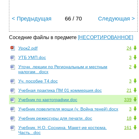
< Предыдущая
66 / 70
Следующая >
Соседние файлы в предмете
[НЕСОРТИРОВАННОЕ]
Урок2.pdf
24
УТБ УМП.doc
3
Уточн. лекции по Региональным и местным
2
налогам...docx
Уч. пособие Т4.doc
3
Учебная практика ПМ 01 коммерция.doc
21
Учебник по картографии.doc
339
Учебник повелителя мощи (v. Война теней).docx
3
Учебник режиссуры для печати..doc
18
Учебник. Н.О. Соснина. Макет-ие костюма.
161
Часть...doc