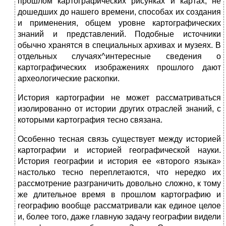
прошлом картографических рисунках и кар­тах, не
дошедших до нашего времени, способах их создания
и при­менения, общем уровне картографических
знаний и представлений. Подобные источники
обычно хранятся в специальных архивах и му­зеях. В
отдельных случаях^интересные сведения о
картографических изображениях прошлого дают
археологические раскопки.
История картографии не может рассматриваться
изолированно от истории других отраслей знаний, с
которыми картография тесно связана.
Особенно тесная связь существует между историей
картографии и историей географической науки.
История географии и история ее «второго языка»
настолько тесно переплетаются, что нередко их
рассмотрение разграничить довольно сложно, к тому
же длитель­ное время в прошлом картографию и
географию вообще рассмат­ривали как единое целое
и, более того, даже главную задачу геогра­фии видели