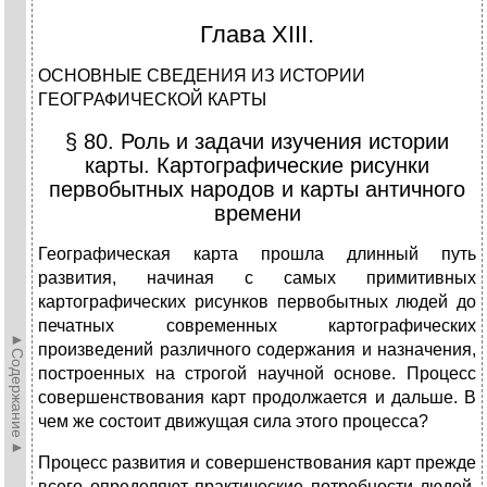
Глава XIII.
ОСНОВНЫЕ СВЕДЕНИЯ ИЗ ИСТОРИИ
ГЕОГРАФИЧЕСКОЙ КАРТЫ
§ 80. Роль и задачи изучения истории
карты. Картографические рисунки
первобытных народов и карты античного
времени
Географическая карта прошла длинный путь
развития, начиная с самых примитивных
картографических рисунков первобытных лю­дей до
печатных современных картографических
►Содержание►
произведений раз­личного содержания и назначения,
построенных на строгой научной основе. Процесс
совершенствования карт продолжается и дальше. В
чем же состоит движущая сила этого процесса?
Процесс развития и совершенствования карт прежде
всего оп­ределяют практические потребности людей,