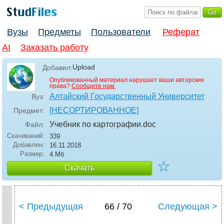
Вузы
Предметы
Пользователи
Реферат
AI
Заказать работу
Upload
Добавил:
Опубликованный материал нарушает ваши авторские
права?
Сообщите нам.
Алтайский Государственный Университет
Вуз:
[НЕСОРТИРОВАННОЕ]
Предмет:
Учебник по картографии
.doc
Файл:
Скачиваний:
339
Добавлен:
16.11.2018
Размер:
4 Мб
☆
Скачать
< Предыдущая
66 / 70
Следующая >