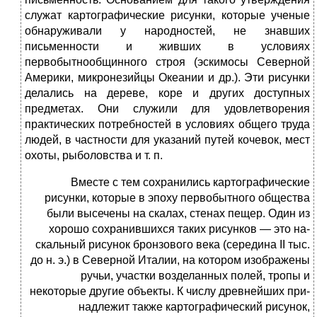
служат картографические рисунки, кото­рые ученые
обнаруживали у народностей, не знавших
письменности и живших в условиях
первобытнообщинного строя (эскимосы Се­верной
Америки, микронезийцы Океании и др.). Эти рисунки
дела­лись на дереве, коре и других доступных
предметах. Они служили для удовлетворения
практических потребностей в условиях общего труда
людей, в частности для указаний путей кочевок, мест
охоты, рыболовства и т. п.
Вместе с тем сохранились картографические
рисунки, которые в эпоху первобытного общества
были высечены на скалах, стенах пещер. Один из
хорошо сохранившихся таких рисунков — это на­
скальный рисунок бронзового века (середина II тыс.
до н. э.) в Се­верной Италии, на котором изображены
ручьи, участки возделанных полей, тропы и
некоторые другие объекты. К числу древнейших при­
надлежит также картографический рисунок,