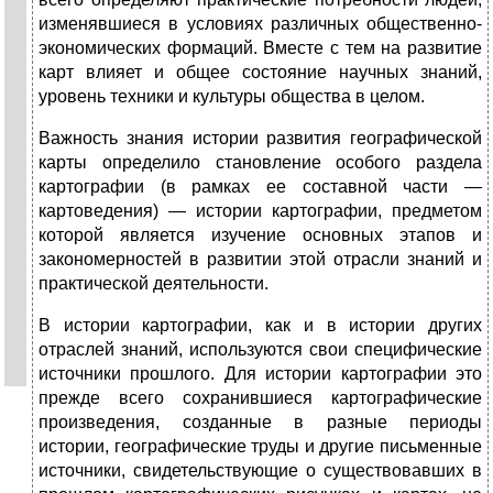
изменявшиеся в усло­виях различных общественно-
экономических формаций. Вместе с тем на развитие
карт влияет и общее состояние научных знаний,
уровень техники и культуры общества в целом.
Важность знания истории развития географической
карты опре­делило становление особого раздела
картографии (в рамках ее со­ставной части —
картоведения) — истории картографии, предме­том
которой является изучение основных этапов и
закономерностей в развитии этой отрасли знаний и
практической деятельности.
В истории картографии, как и в истории других
отраслей знаний, используются свои специфические
источники прошлого. Для исто­рии картографии это
прежде всего сохранившиеся картогра­фические
произведения, созданные в разные периоды
истории, геог­рафические труды и другие письменные
источники, свидетельствую­щие о существовавших в