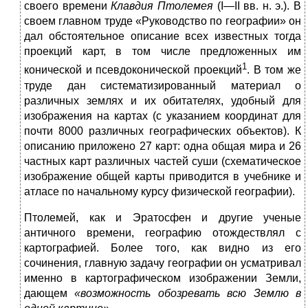
своего времени
Клавдия Птолемея
(I—II вв. н. э.). В
своем главном труде «Руководство по географии» он
дал обстоя­тельное описание всех известных тогда
проекций карт, в том числе предложенных им
1
конической и псевдоконической проекций
. В том же
труде дан систематизированный материал о
различных землях и их обитателях, удобный для
изображения на картах (с указанием ко­ординат для
почти 8000 различных географических объектов). К
описанию приложено 27 карт: одна общая мира и 26
частных карт различных частей суши (схематическое
изображение общей карты приводится в учебнике и
атласе по начальному курсу физической географии).
Птолемей, как и Эратосфен и другие ученые
античного времени, географию отождествлял с
картографией. Более того, как видно из его
сочинения, главную задачу географии он усматривал
именно в картографическом изображении Земли,
дающем
«возможность обо­
зревать всю Землю в