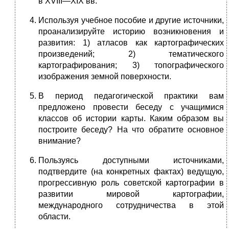
в XVIII—XIX вв.
Используя учебное пособие и другие источники,
проанализируйте историю возникновения и
развития: 1) атласов как картографических
произведений; 2) тема­тического
картографирования; 3) топографического
изображения земной поверхности.
В период педагогической практики вам
предложено провести беседу с уча­щимися
классов об истории карты. Каким образом вы
построите беседу? На что обратите основное
внимание?
Пользуясь доступными источниками,
подтвердите (на конкретных фактах) ведущую,
прогрессивную роль советской картографии в
развитии мировой карто­графии,
международного сотрудничества в этой
области.