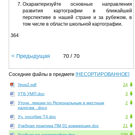
Охарактеризуйте основные направления
развития картографии в ближайшей
перспективе в нашей стране и за рубежом, в
том числе в области школьной карто­графии.
364
< Предыдущая
70 / 70
Соседние файлы в предмете
[НЕСОРТИРОВАННОЕ]
Урок2.pdf
24
УТБ УМП.doc
3
Уточн. лекции по Региональным и местным
2
налогам...docx
Уч. пособие Т4.doc
3
Учебная практика ПМ 01 коммерция.doc
21
Учебник по картографии.doc
339