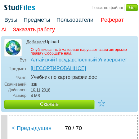
Вузы
Предметы
Пользователи
Реферат
AI
Заказать работу
Upload
Добавил:
Опубликованный материал нарушает ваши авторские
права?
Сообщите нам.
Алтайский Государственный Университет
Вуз:
[НЕСОРТИРОВАННОЕ]
Предмет:
Учебник по картографии
.doc
Файл:
Скачиваний:
339
Добавлен:
16.11.2018
Размер:
4 Мб
☆
Скачать
< Предыдущая
70 / 70