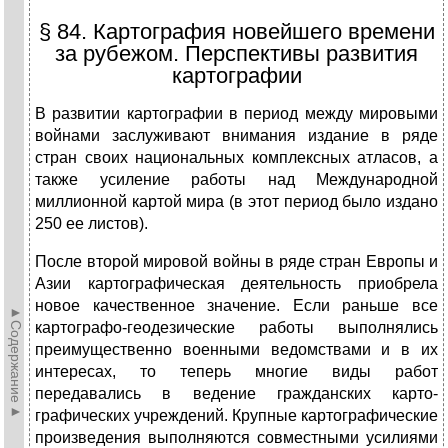
§ 84. Картография новейшего времени
за рубежом. Перспективы развития
картографии
В развитии картографии в период между мировыми
войнами заслуживают внимания издание в ряде
стран своих национальных комплексных атласов, а
также усиление работы над Международной
миллионной картой мира (в этот период было издано
250 ее листов).
После второй мировой войны в ряде стран Европы и
Азии карто­графическая деятельность приобрела
новое качественное значение. Если раньше все
►Содержание►
картографо-геодезические работы выполнялись
преимущественно военными ведомствами и в их
интересах, то теперь многие виды работ
передавались в ведение гражданских карто­
графических учреждений. Крупные картографические
произведения выполняются совместными усилиями